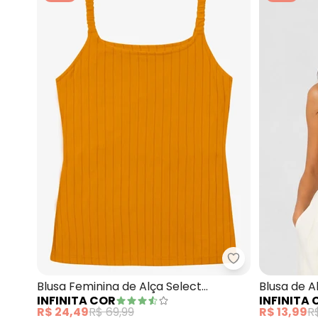
Infinita Cor - 
Blusa Feminina de Alça Select
Blusa de A
INFINITA COR
INFINITA
(Amarelo)
(Amarelo)
R$ 24,49
R$ 69,99
R$ 13,99
R