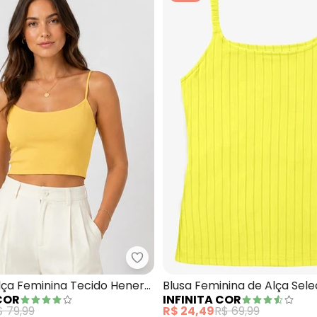
Blusa Feminina de Alça Select (Amarelo)
Infinita Cor - Blusa de Alça Fem
lça Feminina Tecido Henera
Blusa Feminina de Alça Sele
 COR
INFINITA COR
(Amarelo)
$ 79,99
R$ 24,49
R$ 69,99