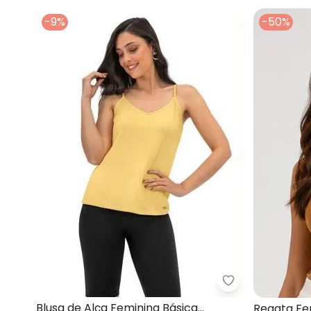
-9%
-50%
Rovitex - Blus
Blusa de Alça Feminina Básica
Regata Fe