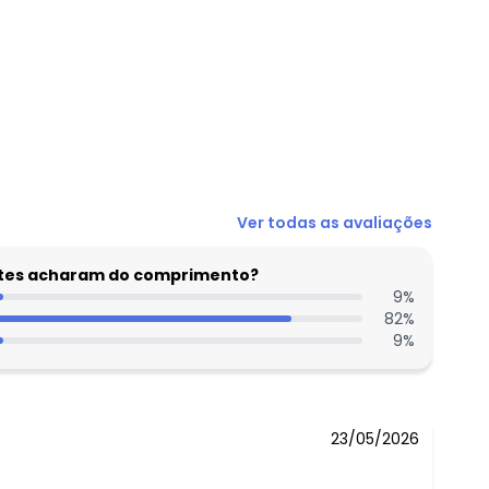
N/D*
Ver todas as avaliações
R$ 30,99
R$ 18,49
entes acharam do comprimento?
R$ 18,49
9
%
82
%
R$ 18,49
9
%
R$ 20,99
N/D*
23/05/2026