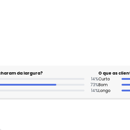
gum dia do mês, para o menor tamanho disponível.
acharam da largura?
O que as cli
14
%
Curto
73
%
Bom
14
%
Longo
: