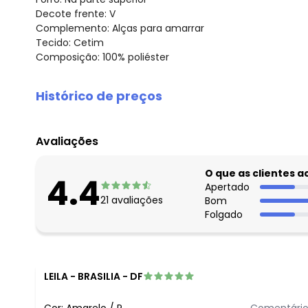
Decote frente: V
Complemento: Alças para amarrar
Tecido: Cetim
Composição: 100% poliéster
Histórico de preços
O preço apresentado abaixo é o menor oferecido em al
agosto/2026
Avaliações
julho/2026
junho/2026
O que as clientes 
4.4
maio/2026
Apertado
21
avaliações
Bom
abril/2026
Folgado
março/2026
fevereiro/2026
LEILA
-
BRASILIA - DF
Cor:
Amarelo
/
P
Comentário