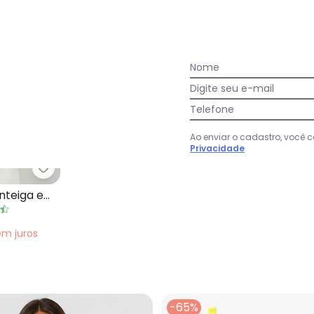
Nome
Digite seu e-mail
Telefone
Ao enviar o cadastro, você
Privacidade
lo Manteiga em Malha Suede
Quintess - Blusa Amarelo Manteiga em Crepe Pl
nteiga em
em
juros
-65%