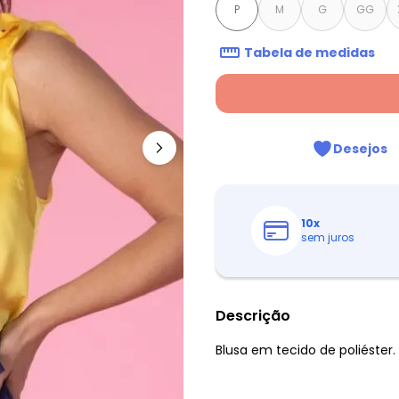
P
M
G
GG
Tabela de medidas
Desejos
10
x
sem juros
Descrição
Blusa em tecido de poliéster