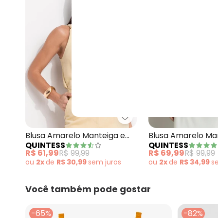
Quintess - Blusa Amare
Blusa Amarelo Manteiga em
Blusa Amarelo Ma
QUINTESS
QUINTESS
Malha Suede
Crepe Plano
R$ 61,99
R$ 99,99
R$ 69,99
R$ 99,99
ou
2x
de
R$ 30,99
sem
juros
ou
2x
de
R$ 34,99
s
Você também pode gostar
-65%
-82%