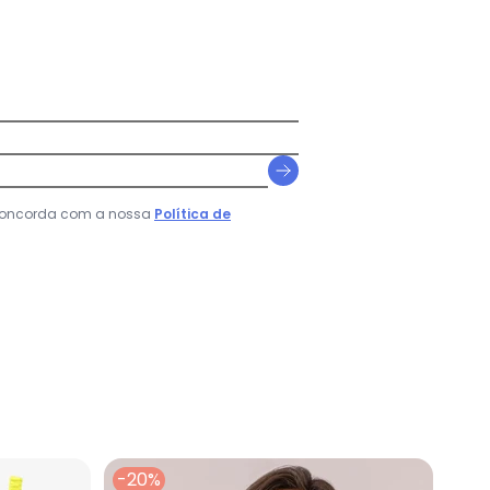
 concorda com a nossa
Política de
ano
-20%