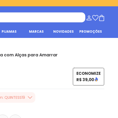
PIJAMAS
MARCAS
NOVIDADES
PROMOÇÕES
la com Alças para Amarrar
ECONOMIZE
R$ 39,00
m: QUINTESS19
er valor, usando o
 toda loja Quintess,