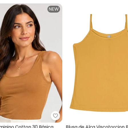
NEW
a de Alça Feminina Básica (Amarelo)
Rovitex - Regata Feminino Cott
minino Cotton 30 Básica
Blusa de Alça Viscotorcion 