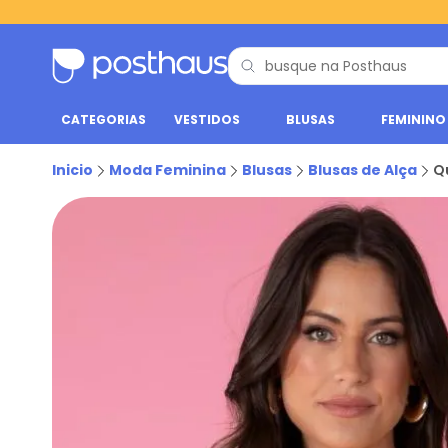
CATEGORIAS
VESTIDOS
BLUSAS
FEMININO
Inicio
Moda Feminina
Blusas
Blusas de Alça
Q