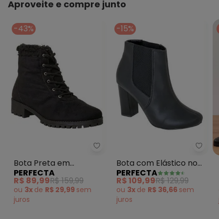
Aproveite e compre junto
-43%
-15%
Perfecta - Bota Preta em Cam
Perfe
Bota Preta em
Bota com Elástico no
PERFECTA
PERFECTA
Camurça
Cano Preta
R$ 89,99
R$ 159,99
R$ 109,99
R$ 129,99
ou
3x
de
R$ 29,99
sem
ou
3x
de
R$ 36,66
sem
juros
juros