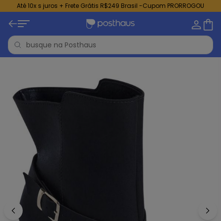
Até 10x s juros + Frete Grátis R$249 Brasil -Cupom PRORROGOU