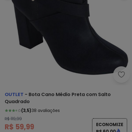
Outl
OUTLET
-
Bota Cano Médio Preta com Salto
Quadrado
(
3,5
)
38
avaliações
R$ 119,99
ECONOMIZE
R$ 59,99
R$ 60,00