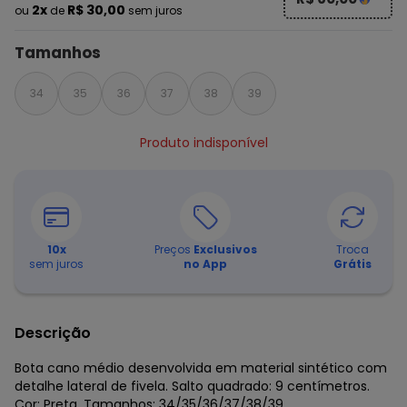
2x
R$ 30,00
ou
de
sem juros
Tamanhos
34
35
36
37
38
39
Produto indisponível
10
x
Preços
Exclusivos
Troca
sem juros
no App
Grátis
Descrição
Bota cano médio desenvolvida em material sintético com
detalhe lateral de fivela. Salto quadrado: 9 centímetros.
Cor: Preta. Tamanhos: 34/35/36/37/38/39.