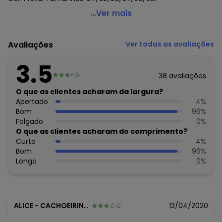
Outlet - Bota Cano Médio Preta com Salto Quadrado
...Ver mais
Código do produto: 2295372
Avaliações
Ver todas as avaliações
Histórico de preços
3.5
O preço apresentado abaixo é o menor oferecido em
algum dia do mês, para o menor tamanho disponível.
38
avaliações
N/D*
agosto/2026
O que as clientes acharam da largura?
N/D*
julho/2026
Apertado
4
%
N/D*
junho/2026
Bom
96
%
N/D*
maio/2026
Folgado
0
%
N/D*
abril/2026
O que as clientes acharam do comprimento?
N/D*
março/2026
Curto
4
%
N/D*
fevereiro/2026
Bom
96
%
Longo
0
%
ALICE
-
CACHOEIRINHA - PE
12/04/2020