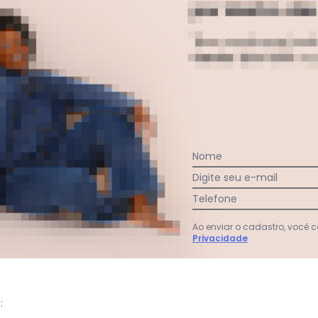
gum dia do mês, para o menor tamanho disponível.
Nome
acharam da largura?
O que as cli
Digite seu e-mail
3
%
Curto
66
%
Bom
Telefone
31
%
Longo
Ao enviar o cadastro, você
Privacidade
: