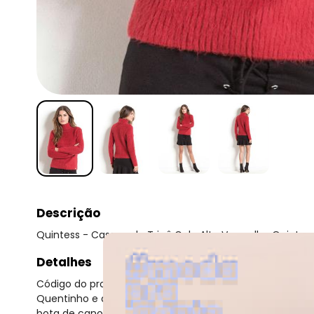
Descrição
Quintess - Casaco de Tricô Gola Alta Vermelho Quintes
Detalhes
Código do produto: 2252624
Quentinho e arrebatador, esse casaco em tricô com gola
bota de cano curto. Acrescente uma bolsa transversal 