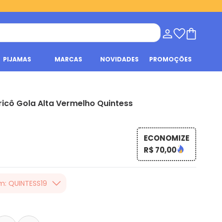
PIJAMAS
MARCAS
NOVIDADES
PROMOÇÕES
icô Gola Alta Vermelho Quintess
s
ECONOMIZE
R$ 70,00
m: QUINTESS19
er valor, usando o
 toda loja Quintess,