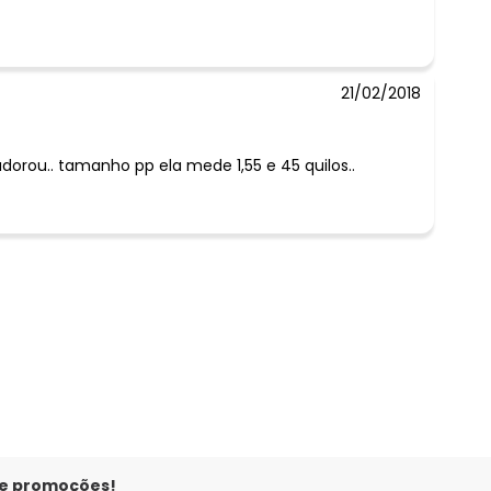
21/02/2018
dorou.. tamanho pp ela mede 1,55 e 45 quilos..
 e promoções!