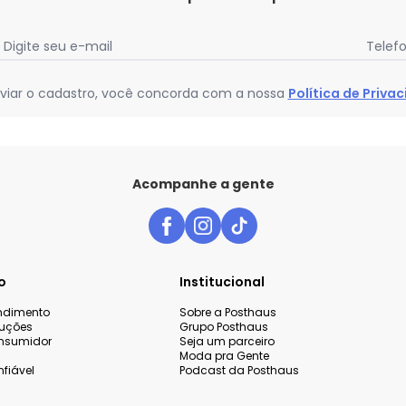
Digite seu e-mail
Telef
viar o cadastro, você concorda com a nossa
Política de Priva
Acompanhe a gente
o
Institucional
endimento
Sobre a Posthaus
luções
Grupo Posthaus
nsumidor
Seja um parceiro
Moda pra Gente
fiável
Podcast da Posthaus