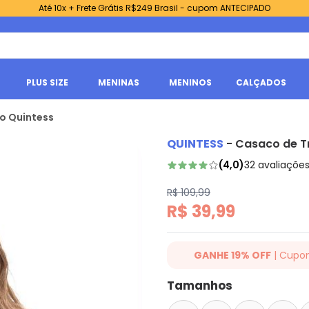
Até 10x + Frete Grátis R$249 Brasil - cupom ANTECIPADO
PLUS SIZE
MENINAS
MENINOS
CALÇADOS
ho Quintess
QUINTESS
-
Casaco de Tr
(
4,0
)
32
avaliaçõe
R$ 109,99
R$ 39,99
GANHE 19% OFF
| Cupo
Ganhe 19% OFF Extra em qualqu
Tamanhos
cupom: QUINTESS19. Válido para
até 07/08/2026.