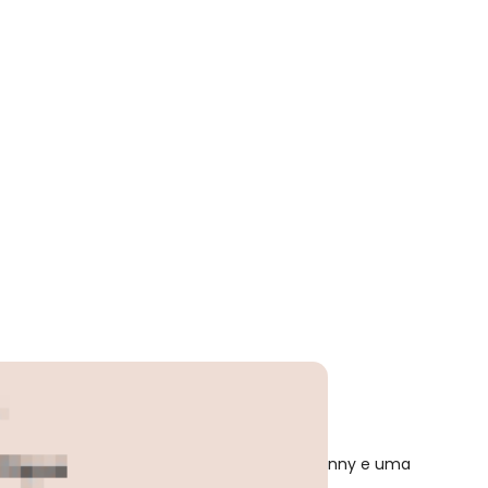
lta Vermelho Quintess
xperimente combinar com uma calça jeans skinny e uma