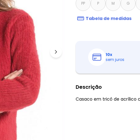
PP
P
M
G
Tabela de medidas
10
x
sem juros
Descrição
Casaco em tricô de acrílico 