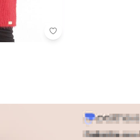
Quintess - Casaco de Tricô Gola A
s
 alta vai criar looks perfeitos para as estações mais frias. E
para completar.