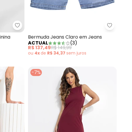
ge em Malha Fria
Malwee - Calça Preta Alfaiataria Feminina
Actual -
inina
Bermuda Jeans Claro em Jeans
ACTUAL
(
3
)
R$ 137,49
R$ 149,99
ou
4x
de
R$ 34,37
sem
juros
-7%