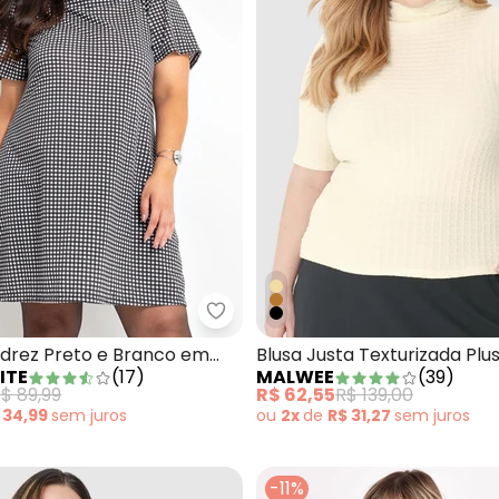
y Preto em Moletom Peluciado
Marguerite - Vestido Xadrez Pr
adrez Preto e Branco em
Blusa Justa Texturizada Plu
ITE
(
17
)
MALWEE
(
39
)
$ 89,99
R$ 62,55
R$ 139,00
 34,99
sem
juros
ou
2x
de
R$ 31,27
sem
juros
-11%