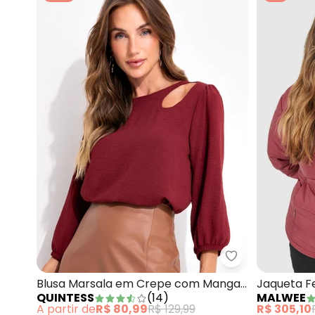
Quintess - Bl
Blusa Marsala em Crepe com Manga
Jaqueta Fe
QUINTESS
(
14
)
MALWEE
3/4 e Detalhe Vazado no Ombro
A partir de
R$ 80,99
R$ 129,99
R$ 305,10