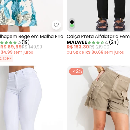
eta Puffer Menina Verde
Quintess - Vestido Folhagem Be
olhagem Bege em Malha Fria
Calça Preta Alfaiataria Fem
(
19
)
MALWEE
(
24
)
e
R$ 69,99
R$ 149,99
R$ 153,30
R$ 219,00
 34,99
sem
juros
ou
5x
de
R$ 30,66
sem
juros
% OFF
-42%