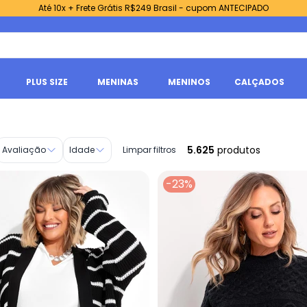
Até 10x + Frete Grátis R$249 Brasil - cupom ANTECIPADO
PLUS SIZE
MENINAS
MENINOS
CALÇADOS
5.625
produtos
Avaliação
Idade
Limpar filtros
-23%