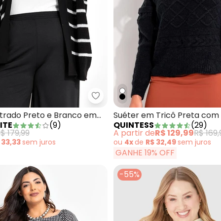
Quintess - Vestido em Malha Jacquard Texturizada
Marguerite - Casaco Listrado Pr
strado Preto e Branco em
Suéter em Tricô Preta com
ITE
(
9
)
QUINTESS
(
29
)
$ 179,99
A partir de
R$ 129,99
R$ 169,
 33,33
sem
juros
ou
4x
de
R$ 32,49
sem
juros
GANHE 19% OFF
-55%