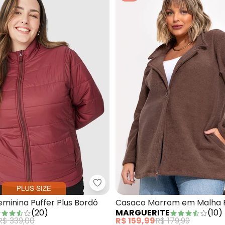
usa Marsala em Crepe com Manga 3/4 e Detalhe Vazado 
Malwee - Jaqueta Feminina Puff
minina Puffer Plus Bordô
Casaco Marrom em Malha P
(
20
)
MARGUERITE
(
10
)
Boucle
R$ 339,00
R$ 159,99
R$ 179,99