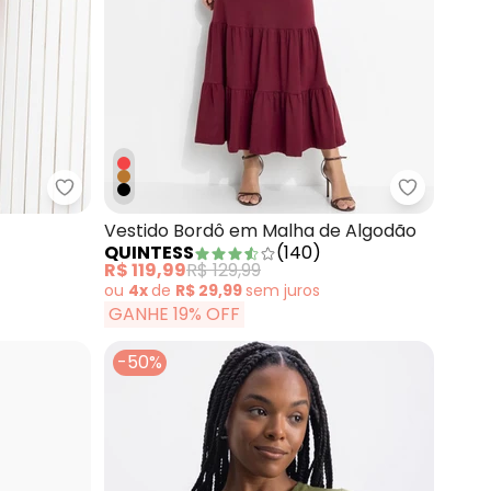
Branca Sawary com Barra Desfiada
Bimini - Short Bege em Sarja
Quintess 
Vestido Bordô em Malha de Algodão
QUINTESS
(
140
)
R$ 119,99
R$ 129,99
ou
4x
de
R$ 29,99
sem
juros
GANHE 19% OFF
-50%