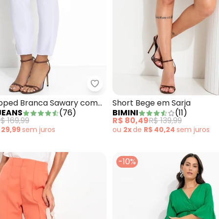
tido Verde Oliva em Malha de Viscose
Sawary Jeans - Calça Cropped 
pped Branca Sawary com
Short Bege em Sarja
JEANS
(
76
)
BIMINI
(
11
)
fiada
$ 169,99
R$ 80,49
R$ 139,99
 29,99
sem
juros
ou
2x
de
R$ 40,24
sem
juros
-10%