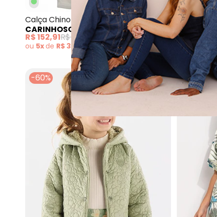
Carinhoso - Ca
Calça Chino em Sarja Menino Bege
Calça Jogg
CARINHOSO
(
51
)
MALWEE
R$ 152,91
R$ 179,90
R$ 152,10
R
ou
5x
de
R$ 30,58
sem
juros
ou
5x
de
R$
-60%
-53%