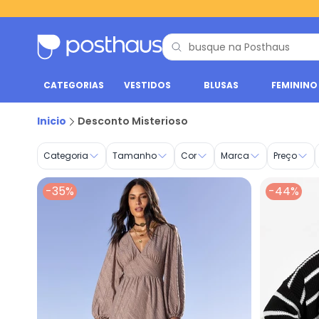
CATEGORIAS
VESTIDOS
BLUSAS
FEMININO
Desconto Misterioso - Posthaus
Inicio
Desconto Misterioso
Categoria
Tamanho
Cor
Marca
Preço
-35%
-44%