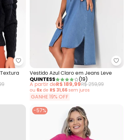
eto e Branco em Tricô
Quintess - Suéter em Tricô Preta com Textura
 Textura
Vestido Azul Claro em Jeans Leve
QUINTESS
(
19
)
99
A partir de
R$ 189,99
R$ 259,99
ou
6x
de
R$ 31,66
sem
juros
GANHE 19% OFF
-57%