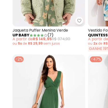
Up Baby - Jaqu
Jaqueta Puffer Menina Verde
Vestido F
UP BABY
(
7
)
QUINTESS
A partir de
R$ 149,95
R$ 374,90
A partir d
ou
5x
de
R$ 29,99
sem
juros
ou
2x
de
R$
GANHE 19
-2%
-47%