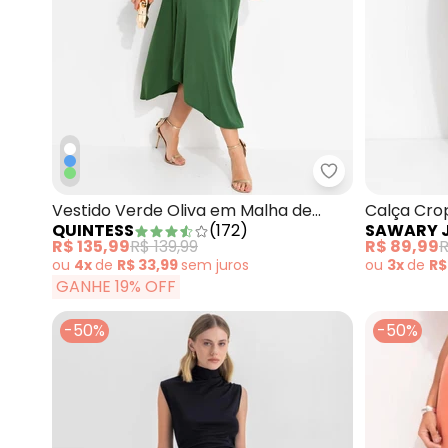
Quintess - Ves
Vestido Verde Oliva em Malha de
Calça Cro
QUINTESS
(
172
)
SAWARY 
Viscose
Barra Des
R$ 135,99
R$ 139,99
R$ 89,99
R
ou
4x
de
R$ 33,99
sem
juros
ou
3x
de
R$
GANHE 19% OFF
-50%
-50%