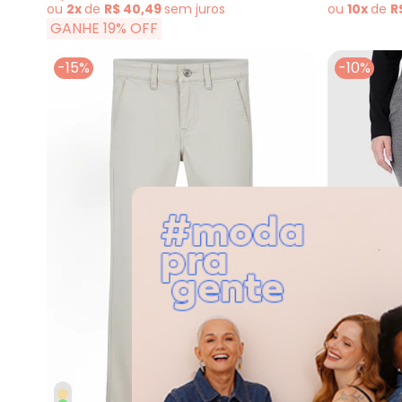
ou
2x
de
R$ 40,49
sem
juros
ou
10x
de
R
GANHE 19% OFF
-15%
-10%