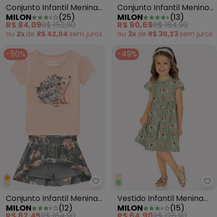
Conjunto Infantil Menina
Conjunto Infantil Menino
MILON
(
25
)
MILON
(
13
)
Flores Off White
Peixes Cinza
R$ 84,09
R$ 152,90
R$ 90,69
R$ 164,90
ou
2x
de
R$ 42,04
sem
juros
ou
3x
de
R$ 30,23
sem
juros
-50%
-49%
Milon - Conjunto Infantil Menin
Mi
Conjunto Infantil Menina
Vestido Infantil Menina
MILON
(
12
)
MILON
(
15
)
com Strass Laranja
Cavalinhos Verde
R$ 82,45
R$ 164,90
R$ 64,90
R$ 128,90