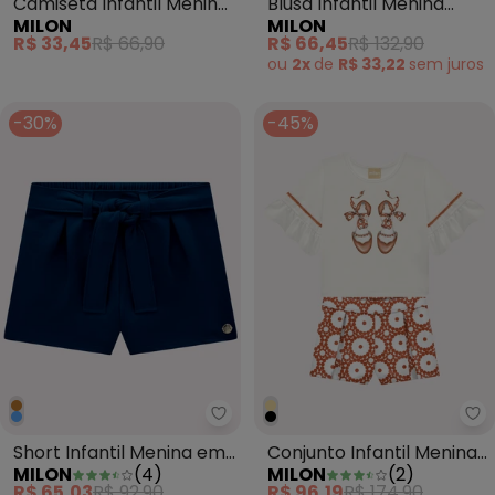
Camiseta Infantil Menino
Blusa Infantil Menina
MILON
MILON
em Algodão Branco
BordadoAzul
R$ 33,45
R$ 66,90
R$ 66,45
R$ 132,90
ou
2x
de
R$ 33,22
sem
juros
-30%
-45%
Milon - Short Infantil Menina e
Co
Short Infantil Menina em
Conjunto Infantil Menina
MILON
(
4
)
MILON
(
2
)
Moletinho Marinho
Estampa Milon (Bege)
R$ 65,03
R$ 92,90
R$ 96,19
R$ 174,90