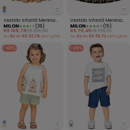
Milon - Vestido Infantil Menina
Mi
Vestido Infantil Menina
Vestido Infantil Menina
MILON
(
39
)
MILON
(
15
)
em Tricoline Marrom
em Cotton Marrom
R$ 168,79
R$ 306,90
R$ 79,45
R$ 158,90
ou
5x
de
R$ 33,75
sem
juros
ou
2x
de
R$ 39,72
sem
juros
-45%
-45%
Milon - Conjunto Infantil Menina
Mi