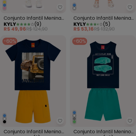
Kyly - Conjunto Infantil Menina
Ky
Conjunto Infantil Menina
Conjunto Infantil Menina
KYLY
(
9
)
KYLY
(
5
)
em Algodão Azul Marinho
Flores Branco
R$ 49,96
R$ 124,90
R$ 53,16
R$ 132,90
-60%
-60%
Kyly - Conjunto Infantil Menino
Ky
Conjunto Infantil Menino
Conjunto Infantil Menino