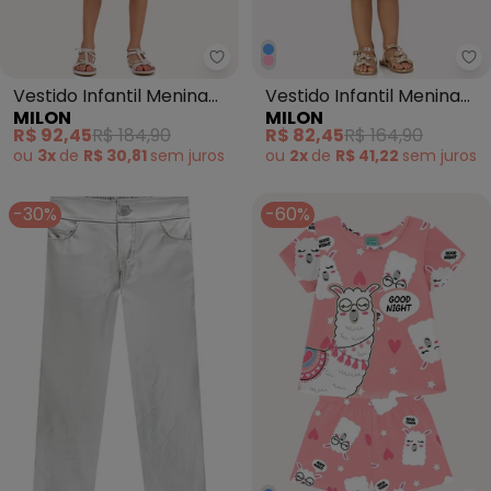
Milon - Vestido Infantil Menina 
Ve
Vestido Infantil Menina
Vestido Infantil Menina
MILON
MILON
Corte a Laser Bege
Listras Milon (Azul)
R$ 92,45
R$ 184,90
R$ 82,45
R$ 164,90
ou
3x
de
R$ 30,81
sem
juros
ou
2x
de
R$ 41,22
sem
juros
-30%
-60%