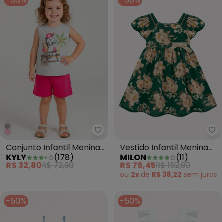
Kyly - Conjunto Infantil Menina
Ve
Conjunto Infantil Menina
Vestido Infantil Menina
KYLY
(
178
)
MILON
(
11
)
Estampa Cinza
Flores Milon (Verde)
R$ 32,80
R$ 72,90
R$ 76,45
R$ 152,90
ou
2x
de
R$ 38,22
sem
juros
-50%
-50%