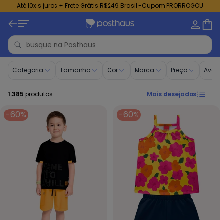
Até 10x s juros + Frete Grátis R$249 Brasil -Cupom PRORROGOU
Desconto progressivo - Posthaus
Categoria
Tamanho
Cor
Marca
Preço
Aval
1.385
produtos
Mais desejados
-60%
-60%