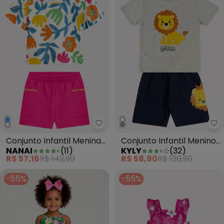
Nanai - Conjunto Infantil Menin
Ky
Conjunto Infantil Menina
Conjunto Infantil Menino
NANAI
(
11
)
KYLY
(
32
)
Flores Branco
Bordado Cinza
R$ 57,16
R$ 142,90
R$ 58,90
R$ 130,90
-55%
-55%