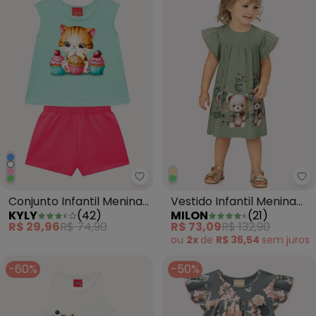
Kyly - Conjunto Infantil Menin
Mi
Conjunto Infantil Menina
Vestido Infantil Menina
KYLY
(
42
)
MILON
(
21
)
em Algodão Verde
Ursinhos Verde
R$ 29,96
R$ 74,90
R$ 73,09
R$ 132,90
ou
2x
de
R$ 36,54
sem
juros
-60%
-50%