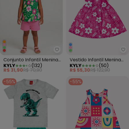
Kyly - Conjunto Infantil Menin
Ky
Conjunto Infantil Menina
Vestido Infantil Menina
KYLY
(
132
)
KYLY
(
50
)
Estampa Verde
Flores Rosa
R$ 31,90
R$ 70,90
R$ 55,30
R$ 122,90
-55%
-55%