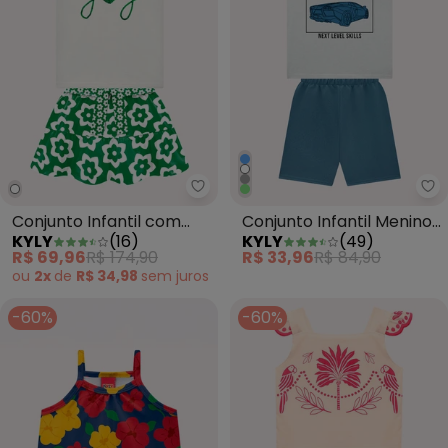
Kyly - Conjunto Infantil com Lan
Ky
Conjunto Infantil com
Conjunto Infantil Menino
KYLY
(
16
)
KYLY
(
49
)
Lantejoulas Off White
Estampa Azul
R$ 69,96
R$ 174,90
R$ 33,96
R$ 84,90
ou
2x
de
R$ 34,98
sem
juros
-60%
-60%