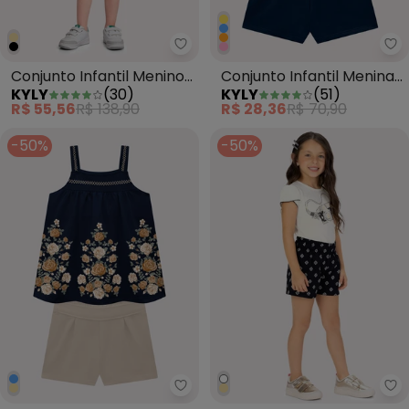
Kyly - Conjunto Infantil Menino 
Ky
Conjunto Infantil Menino
Conjunto Infantil Menina
KYLY
(
30
)
KYLY
(
51
)
Lettering Preto
em Algodão Amarelo
R$ 55,56
R$ 138,90
R$ 28,36
R$ 70,90
-50%
-50%
Milon - Conjunto Infantil Menina
Mi