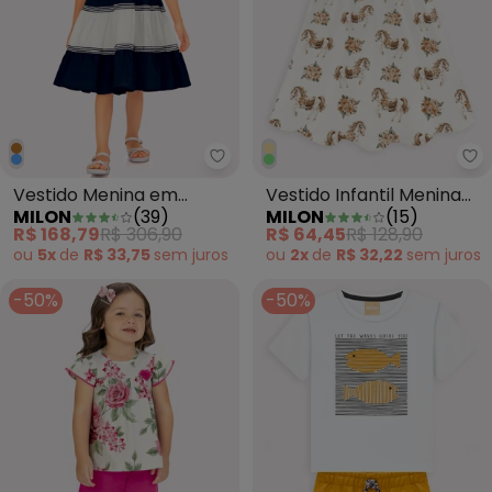
Milon - Vestido Menina em Trico
Mi
Vestido Menina em
Vestido Infantil Menina
MILON
(
39
)
MILON
(
15
)
Tricoline Azul Marinho
Cavalinhos Off White
R$ 168,79
R$ 306,90
R$ 64,45
R$ 128,90
ou
5x
de
R$ 33,75
sem
juros
ou
2x
de
R$ 32,22
sem
juros
-50%
-50%