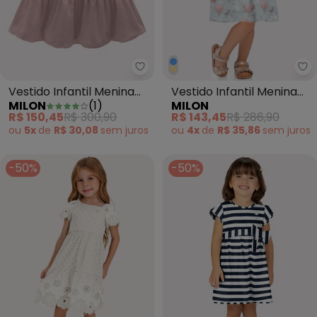
Vestido Infantil Menina em Voil 
Ve
Vestido Infantil Menina
Vestido Infantil Menina
MILON
(
1
)
MILON
em Voil Milon (Rosa)
Balões Milon (Azul)
R$ 150,45
R$ 300,90
R$ 143,45
R$ 286,90
ou
5x
de
R$ 30,08
sem
juros
ou
4x
de
R$ 35,86
sem
juros
-50%
-50%