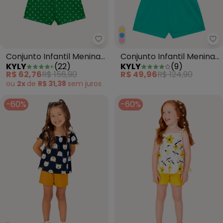
Kyly - Conjunto Infantil Menina
Ky
Conjunto Infantil Menina
Conjunto Infantil Menina
KYLY
(
22
)
KYLY
(
9
)
Laço Branco
em Algodão Rosa
R$ 62,76
R$ 156,90
R$ 49,96
R$ 124,90
ou
2x
de
R$ 31,38
sem
juros
-60%
-60%