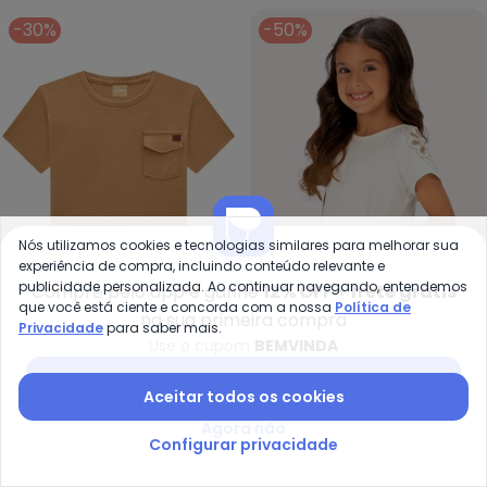
-30%
-50%
Nós utilizamos cookies e tecnologias similares para melhorar sua
experiência de compra, incluindo conteúdo relevante e
publicidade personalizada. Ao continuar navegando, entendemos
Compre pelo app e ganhe
12% OFF + frete grátis
que você está ciente e concorda com a nossa
Política de
na sua primeira compra
Milon - Camiseta Infantil Menin
Mi
Privacidade
para saber mais.
Use o cupom
BEMVINDA
Camiseta Infantil Menino
Blusa Infantil Menina
MILON
(
2
)
MILON
Básica Bege
BordadoBege
Baixar app Posthaus
R$ 55,93
R$ 79,90
R$ 61,45
R$ 122,90
Aceitar todos os cookies
ou
2x
de
R$ 30,72
sem
juros
Agora não
Configurar privacidade
-50%
-60%