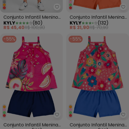
Kyly - Conjunto Infantil Menino
Ky
Conjunto Infantil Menino
Conjunto Infantil Menina
KYLY
(
80
)
KYLY
(
132
)
em Algodão Azul Marinho
Estampa Laranja
R$ 45,40
R$ 100,90
R$ 31,90
R$ 70,90
-55%
-55%
Kyly - Conjunto Infantil Menina
Ky
Conjunto Infantil Menina
Conjunto Infantil Menina