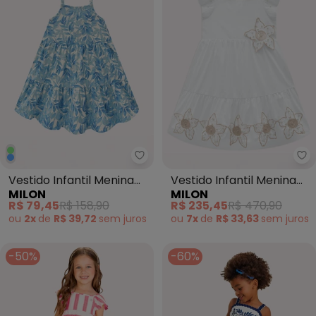
Vestido Infantil Menina Folhas M
Mi
Vestido Infantil Menina
Vestido Infantil Menina
MILON
MILON
Folhas Milon (Azul)
com Pérolas Branco
R$ 79,45
R$ 158,90
R$ 235,45
R$ 470,90
ou
2x
de
R$ 39,72
sem
juros
ou
7x
de
R$ 33,63
sem
juros
-50%
-60%