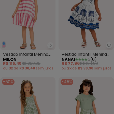
Milon - Vestido Infantil Menina 
Na
Vestido Infantil Menina
Vestido Infantil Menina
MILON
NANAI
(
6
)
ListrasRosa
em Cotton Branco
R$ 115,45
R$ 230,90
R$ 77,96
R$ 194,90
ou
3x
de
R$ 38,48
sem
juros
ou
2x
de
R$ 38,98
sem
juros
-50%
-45%