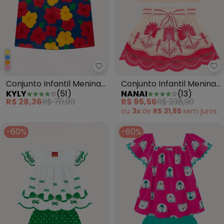
Kyly - Conjunto Infantil Menina
Na
Conjunto Infantil Menina
Conjunto Infantil Menina
KYLY
(
51
)
NANAI
(
13
)
em Algodão Azul
com Corte a Laser Bege
R$ 28,36
R$ 70,90
R$ 95,56
R$ 238,90
ou
3x
de
R$ 31,85
sem
juros
-60%
-60%