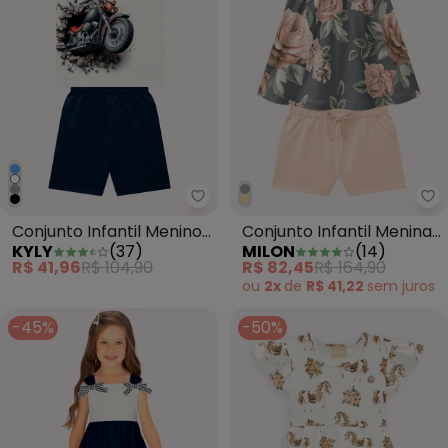
Kyly - Conjunto Infantil Menino
Mi
Conjunto Infantil Menino
Conjunto Infantil Menina
KYLY
(
37
)
MILON
(
14
)
em Algodão Off White
Flores Cinza
R$ 41,96
R$ 104,90
R$ 82,45
R$ 164,90
ou
2x
de
R$ 41,22
sem
juros
-45%
-50%