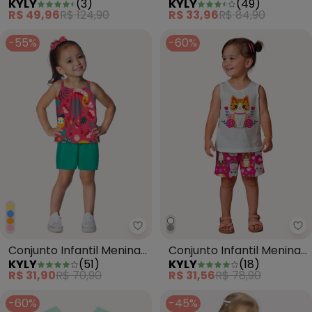
KYLY
(
3
)
KYLY
(
49
)
Dinossauro Azul Marinho
Estampa Azul Marinho
R$ 49,96
R$ 124,90
R$ 33,96
R$ 84,90
-55%
-60%
Kyly - Conjunto Infantil Menina
Ky
Conjunto Infantil Menina
Conjunto Infantil Menina
KYLY
(
51
)
KYLY
(
18
)
em Algodão Rosa
Gatinha Branco
R$ 31,90
R$ 70,90
R$ 31,56
R$ 78,90
-60%
-45%