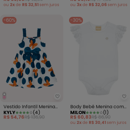
ou
2x
de
R$ 32,51
sem
juros
ou
3x
de
R$ 32,06
sem
juros
-60%
-30%
Kyly - Vestido Infantil Menina P
Mi
Vestido Infantil Menina
Body Bebê Menina com
KYLY
(
4
)
MILON
(
1
)
Póa Branco
Renda Branco
R$ 54,76
R$ 136,90
R$ 60,83
R$ 86,90
ou
2x
de
R$ 30,41
sem
juros