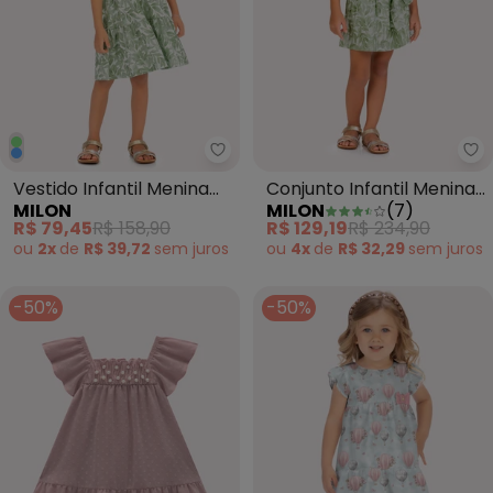
Milon - Vestido Infantil Menina 
Mi
Vestido Infantil Menina
Conjunto Infantil Menina
MILON
MILON
(
7
)
Folhas Verde
Borboleta Verde
R$ 79,45
R$ 158,90
R$ 129,19
R$ 234,90
ou
2x
de
R$ 39,72
sem
juros
ou
4x
de
R$ 32,29
sem
juros
-50%
-50%