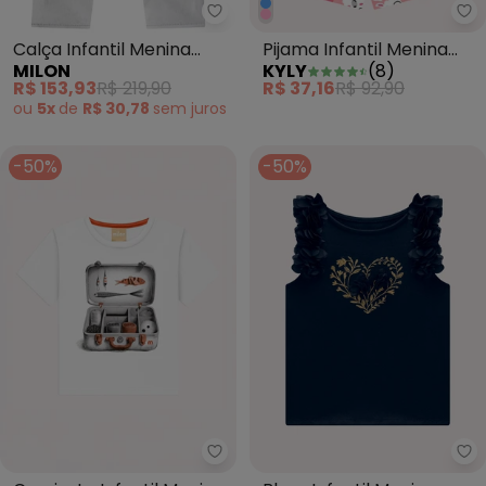
Milon - Calça Infant
Ky
Calça Infantil Menina
Pijama Infantil Menina
MILON
KYLY
(
8
)
Prata
Lhama Rosa
R$ 153,93
R$ 219,90
R$ 37,16
R$ 92,90
ou
5x
de
R$ 30,78
sem
juros
-50%
-50%
Milon - Camiseta Infantil Meni
Mi