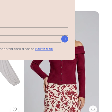
R$ 64,95
R$ 129,90
ou
2x
de
R$ 32,47
sem
juros
-50%
 concorda com a nossa
Política de