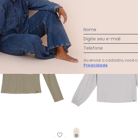
$ 189,90
R$ 84,95
R$ 169,90
 31,65
sem
juros
ou
2x
de
R$ 42,47
sem
juros
-50%
Nome
Digite seu e-mail
Telefone
Ao enviar o cadastro, você
Privacidade