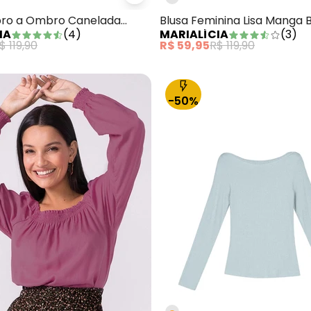
lusa Feminina Manga Bufante com Transpasse Rosa
Marialícia - Blusa Ombro a Omb
ro a Ombro Canelada
Blusa Feminina Lisa Manga 
IA
(
4
)
MARIALÍCIA
(
3
)
rde
Cinza
$ 119,90
R$ 59,95
R$ 119,90
-50%