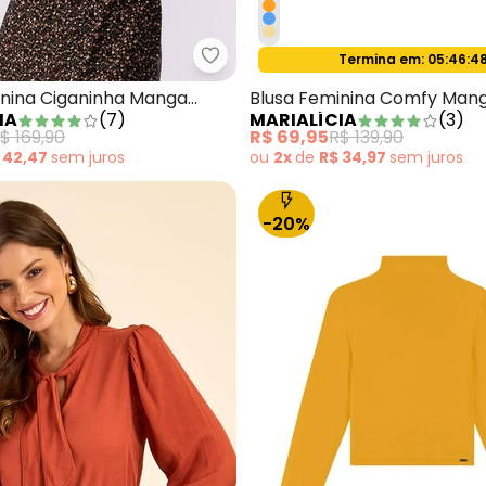
Termina em:
05:46:4
Oferta relâmpago
lusa Ombro a Ombro Canelada Listras Preto
Marialícia - Blusa Feminina Cig
inina Ciganinha Manga
Blusa Feminina Comfy Man
IA
(
7
)
MARIALÍCIA
(
3
)
a
Canelada Azul
$ 169,90
R$ 69,95
R$ 139,90
 42,47
sem
juros
ou
2x
de
R$ 34,97
sem
juros
-20%