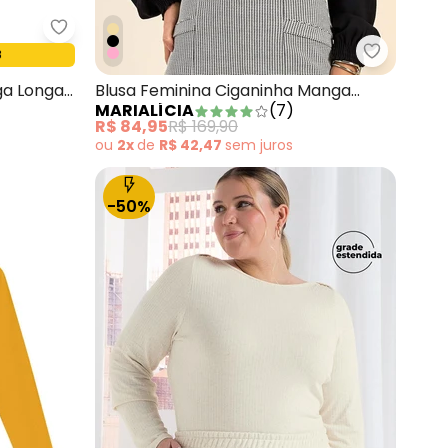
Marialícia - Blusa Feminina Comfy Manga Longa 
7
aninha Manga Longa Rosa
Marialíci
ga Longa
Blusa Feminina Ciganinha Manga
MARIALÍCIA
(
7
)
Longa Preto
R$ 84,95
R$ 169,90
ou
2x
de
R$ 42,47
sem
juros
-50%