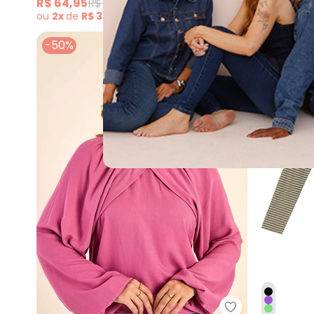
R$ 64,95
R$ 129,90
R$ 94,95
R
ou
2x
de
R$ 32,47
sem
juros
ou
3x
de
R$
-50%
-50%