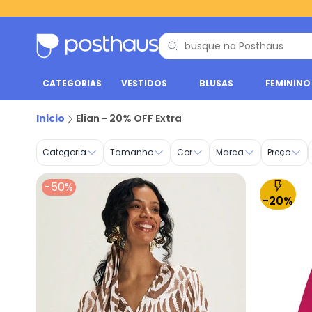
CATEGORIAS
VESTIDOS
BLUSAS
FEMININO
Elian - 20% OFF Extra - Posthaus
Inicio
Elian - 20% OFF Extra
Categoria
Tamanho
Cor
Marca
Preço
-50%
-20%