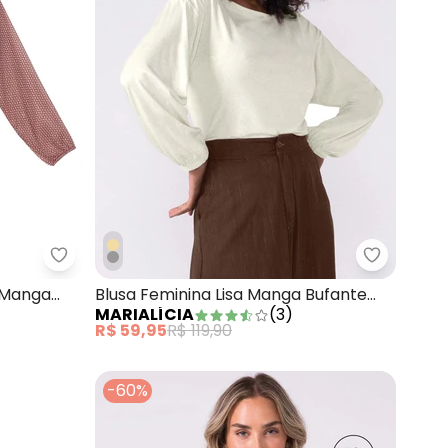
ga Bufante Lisa Verde
Marialícia - Blusa Feminina Estampada Manga L
Marialíci
 Manga
Blusa Feminina Lisa Manga Bufante
MARIALÍCIA
(
3
)
Bege
R$ 59,95
R$ 119,90
-60%