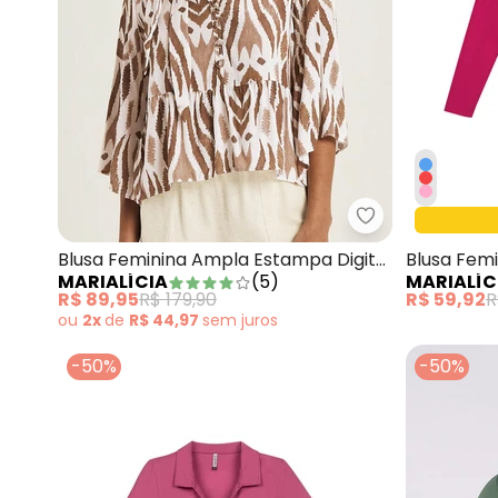
Marialícia - B
Blusa Feminina Ampla Estampa Digital
Blusa Femi
MARIALÍCIA
(
5
)
MARIALÍC
Bege
R$ 89,95
R$ 179,90
R$ 59,92
R
ou
2x
de
R$ 44,97
sem
juros
-50%
-50%