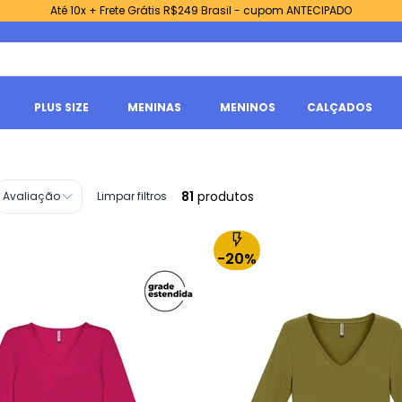
Até 10x + Frete Grátis R$249 Brasil - cupom ANTECIPADO
PLUS SIZE
MENINAS
MENINOS
CALÇADOS
81
produtos
Avaliação
Limpar filtros
-20%