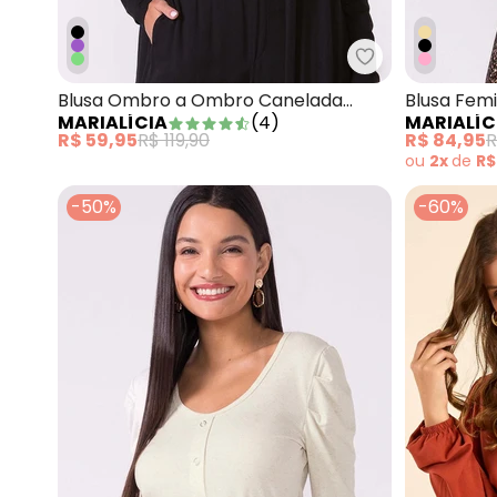
Marialícia - B
Blusa Ombro a Ombro Canelada
Blusa Fem
MARIALÍCIA
(
4
)
MARIALÍC
Listras Preto
Longa Ros
R$ 59,95
R$ 119,90
R$ 84,95
R
ou
2x
de
R$
-50%
-60%