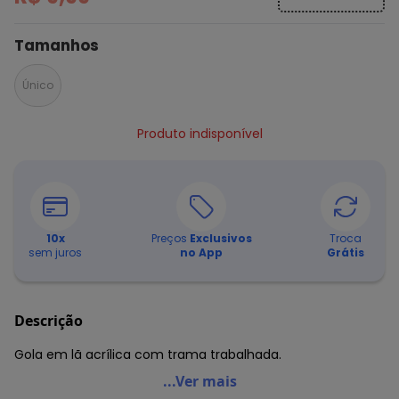
Tamanhos
Único
Produto indisponível
10
x
Preços
Exclusivos
Troca
sem juros
no App
Grátis
Descrição
Gola em lã acrílica com trama trabalhada.
Marguerite - Gola em Lã Preta Marguerite Plus Size
...Ver mais