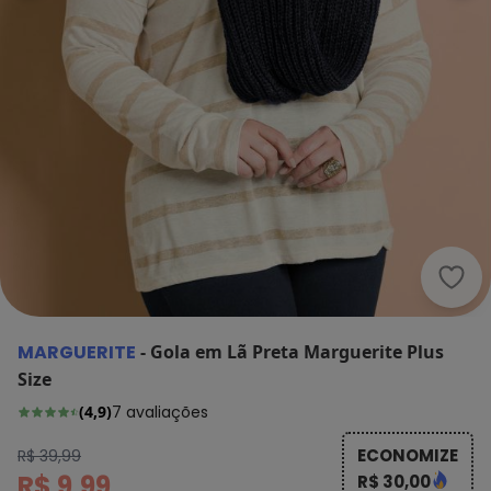
Marg
MARGUERITE
-
Gola em Lã Preta Marguerite Plus
Size
(
4,9
)
7
avaliações
ECONOMIZE
R$ 39,99
R$ 9,99
R$ 30,00