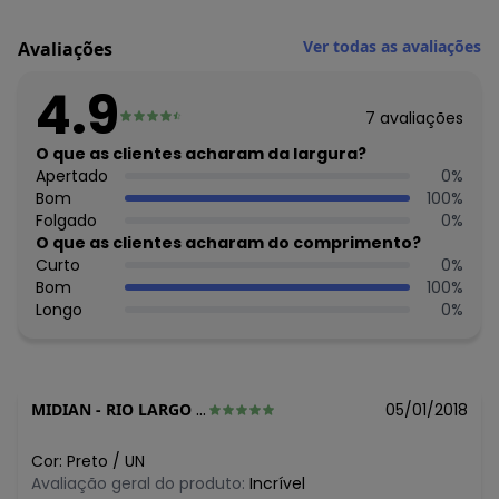
Código do produto: 2708507
Acessórios quentinhos vão inovar os looks nessa
Ver todas as avaliações
Avaliações
temporada. Que tal apostar nessa gola em lã? Use por
cima de blusinhas de manga longa. Ela orna com looks
4.9
com calça e botinha. Se quiser completar com um
7
avaliações
sobretudo, a produção de inverno fica perfeita.
Material: 100% Acrílico.
O que as clientes acharam da largura?
Cor: Preto.
Apertado
0
%
Tamanho: Único.
Bom
100
%
Folgado
0
%
Histórico de preços
O que as clientes acharam do comprimento?
Curto
0
%
O preço apresentado abaixo é o menor oferecido em
Bom
100
%
algum dia do mês, para o menor tamanho disponível.
Longo
0
%
N/D*
agosto/2026
N/D*
julho/2026
N/D*
junho/2026
N/D*
maio/2026
N/D*
abril/2026
MIDIAN
-
RIO LARGO - AL
05/01/2018
N/D*
março/2026
N/D*
fevereiro/2026
Cor:
Preto
/
UN
Avaliação geral do produto:
Incrível