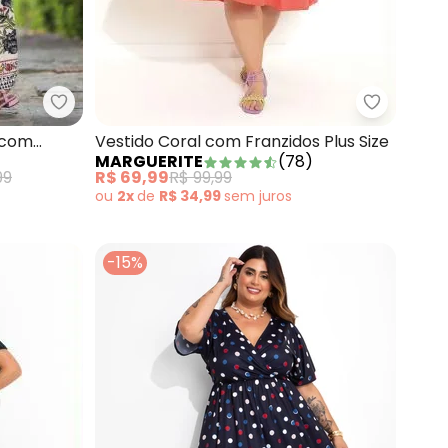
Quintess - Vestido Longo Floral Étnico com Deco
Marguerit
cal Preto com Amarrações
o com
Vestido Coral com Franzidos Plus Size
MARGUERITE
(
78
)
99
R$ 69,99
R$ 99,99
ou
2x
de
R$ 34,99
sem
juros
-15%