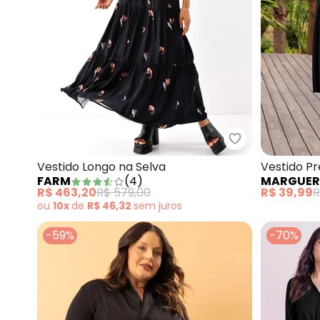
Farm - Vestido
Vestido Longo na Selva
Vestido P
FARM
(
4
)
MARGUER
R$ 463,20
R$ 579,00
R$ 39,99
R
ou
10x
de
R$ 46,32
sem
juros
-59%
-70%