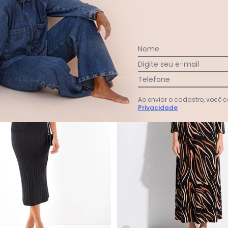
$ 79,99
A partir de
R$ 159,99
R$ 179,
ou
5x
de
R$ 31,99
sem
juros
GANHE 19% OFF
-15%
Nome
Digite seu e-mail
Telefone
Ao enviar o cadastro, você
Privacidade