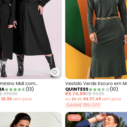
estido Preto em Malha
Marialícia - Vestido Feminino M
eminino Midi com
Vestido Verde Escuro em M
IA
(
13
)
QUINTESS
(
10
)
 Preto
Viscose
$ 259,90
R$ 74,99
R$ 119,99
 38,98
sem
juros
ou
2x
de
R$ 37,49
sem
juros
GANHE 19% OFF
-56%