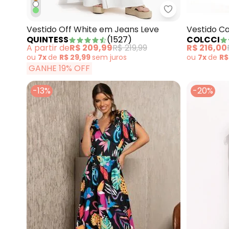
Quintess - Ves
Vestido Off White em Jeans Leve
Vestido C
QUINTESS
(
1527
)
COLCCI
A partir de
R$ 209,99
R$ 219,99
R$ 216,00
ou
7x
de
R$ 29,99
sem
juros
ou
7x
de
R$
GANHE 19% OFF
-13%
-20%