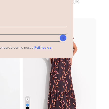
99
A partir de
R$ 165,99
R$ 199,99
ou
5x
de
R$ 33,19
sem
juros
GANHE 19% OFF
-11%
 concorda com a nossa
Política de
+