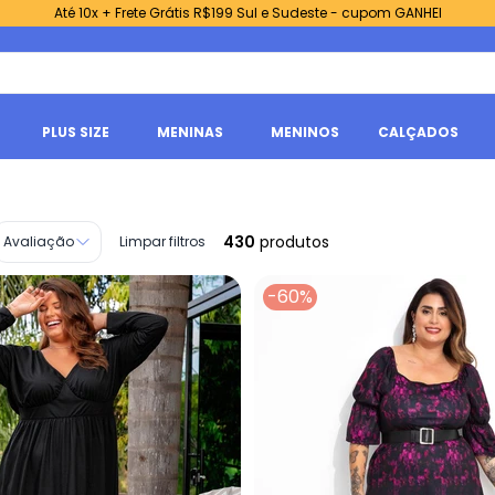
Até 10x + Frete Grátis R$199 Sul e Sudeste - cupom GANHEI
PLUS SIZE
MENINAS
MENINOS
CALÇADOS
430
produtos
Avaliação
Limpar filtros
-60%