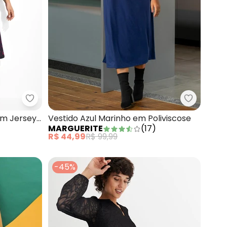
Malha
Marguerite - Vestido Floral Ultravioleta em Jers
Marguerit
 em Jersey
Vestido Azul Marinho em Poliviscose
MARGUERITE
(
17
)
R$ 44,99
R$ 99,99
-45%