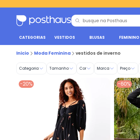
CATEGORIAS
VESTIDOS
BLUSAS
FEMININO
vestidos de inverno - Posthaus
Inicio
Moda Feminina
vestidos de inverno
Categoria
Tamanho
Cor
Marca
Preço
-20%
-60%