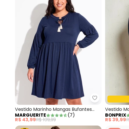
Marguerite - V
Vestido Marinho Mangas Bufantes
Vestido Ma
MARGUERITE
(
7
)
BONPRIX
Plus Size
Marinho
R$ 43,99
R$ 109,99
R$ 39,99
R