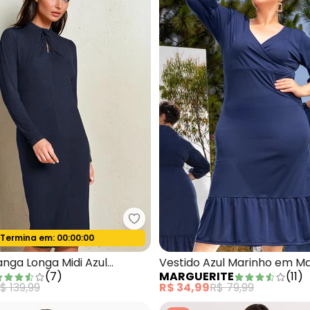
bonprix - Vestido Manga Longa M
Termina em:
00:00:00
Oferta relâmpago
estido Marinho Mangas Bufantes Plus Size
nga Longa Midi Azul
Vestido Azul Marinho em M
(
7
)
MARGUERITE
(
11
)
$ 139,99
R$ 34,99
R$ 79,99