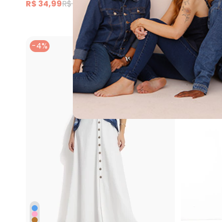
R$ 34,99
R$ 139,99
R$ 31,99
R
-4%
-25%