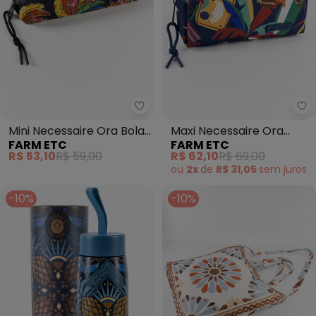
Farm Etc - Mini Necessaire Ora
Fa
Mini Necessaire Ora Bolas
Maxi Necessaire Ora
FARM ETC
FARM ETC
Banana Patch Preto
Bolas Mundo Etc Azul
R$ 53,10
R$ 59,00
R$ 62,10
R$ 69,00
ou
2x
de
R$ 31,05
sem
juros
-10%
-10%