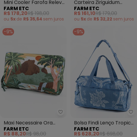
Mini Cooler Farofa Relevo
Carteira Ziriguidum
FARM ETC
FARM ETC
Carioca Verde
Florejo Off White
R$ 178,20
R$ 198,00
R$ 161,10
R$ 179,00
ou
5x
de
R$ 35,64
sem
juros
ou
5x
de
R$ 32,22
sem
juros
-9%
-9%
Farm Etc - Maxi Necessaire Or
Fa
Maxi Necessaire Ora
Bolsa Findi Lenço Tropical
FARM ETC
FARM ETC
Bolas Pedra Gavea Verde
Azul
R$ 88,20
R$ 98,00
R$ 628,20
R$ 698,00