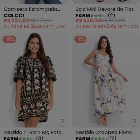
Colcci - Camiseta Estampada 
Fa
Camiseta Estampada
Saia Midi Devore Lia Flor
COLCCI
FARM
(
2
)
Bege
Bege
R$ 227,92
R$ 259,00
R$ 538,20
R$ 598,00
ou
7x
de
R$ 32,55
sem
juros
ou
10x
de
R$ 53,82
sem
juros
-10%
-9%
Farm - Vestido T-Shirt Mg Fofa 
Fa
Vestido T-Shirt Mg Fofa
Vestido Cropped Floral
FARM
(
3
)
FARM
(
2
)
Nikita Preto
Lola Rosa