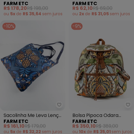
FARM ETC
FARM ETC
Guanacaste Preto
Bolas Lenço Magia Azul
R$ 178,20
R$ 198,00
R$ 62,10
R$ 69,00
ou
5x
de
R$ 35,64
sem
juros
ou
2x
de
R$ 31,05
sem
juros
-10%
-9%
Farm Etc - Sacolinha Me Leva L
Fa
Sacolinha Me Leva Lenço
Bolsa Pipoca Odara
FARM ETC
FARM ETC
Magia Tropical Azul
Marrrom
R$ 161,10
R$ 179,00
R$ 350,10
R$ 389,00
ou
5x
de
R$ 32,22
sem
juros
ou
10x
de
R$ 35,01
sem
juros