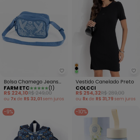
Farm Etc - Bolsa Chamego Jeans
Co
Bolsa Chamego Jeans
Vestido Canelado Preto
FARM ETC
(
1
)
COLCCI
Lenço Tropical Azul
R$ 224,10
R$ 249,00
R$ 254,32
R$ 289,00
ou
7x
de
R$ 32,01
sem
juros
ou
8x
de
R$ 31,79
sem
juros
-9%
-10%