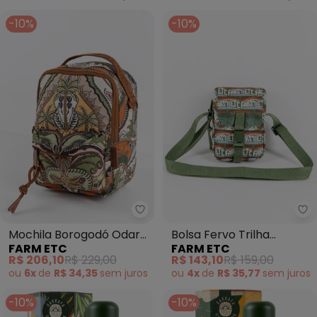
-10%
-10%
Farm Etc - Mochila Borogodó 
Fa
Mochila Borogodó Odara
Bolsa Fervo Trilha
FARM ETC
FARM ETC
Marrom
Tipográfico Verde
R$ 206,10
R$ 229,00
R$ 143,10
R$ 159,00
ou
6x
de
R$ 34,35
sem
juros
ou
4x
de
R$ 35,77
sem
juros
-10%
-10%