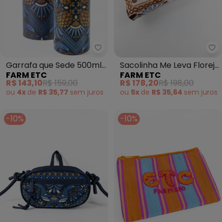
Farm Etc - Garrafa que Sede 50
Fa
Garrafa que Sede 500ml
Sacolinha Me Leva Florejo
FARM ETC
FARM ETC
Lenço Magia Tropical Azul
Off White
R$ 143,10
R$ 159,00
R$ 178,20
R$ 198,00
ou
4x
de
R$ 35,77
sem
juros
ou
5x
de
R$ 35,64
sem
juros
-10%
-10%