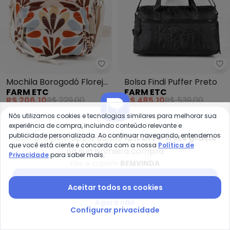
Farm Etc - Mochila Borogodó Fl
Fa
Mochila Borogodó Florejo
Bolsa Findi Puffer Preto
FARM ETC
FARM ETC
Off White
R$ 206,10
R$ 229,00
R$ 485,10
R$ 539,00
ou
6x
de
R$ 34,35
sem
juros
ou
10x
de
R$ 48,51
sem
juros
Nós utilizamos cookies e tecnologias similares para melhorar sua
experiência de compra, incluindo conteúdo relevante e
publicidade personalizada. Ao continuar navegando, entendemos
-10%
-14%
Compre pelo app e ganhe
12% OFF + frete grátis
que você está ciente e concorda com a nossa
Política de
na sua primeira compra
Privacidade
para saber mais.
Use o cupom
BEMVINDA
Baixar app Posthaus
Aceitar todos os cookies
Agora não
Configurar privacidade