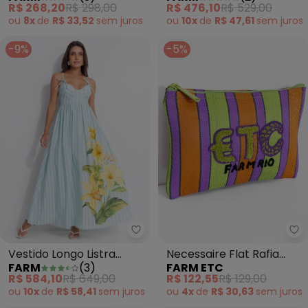
R$ 268,20
R$ 298,00
R$ 476,10
R$ 529,00
ou
8x
de
R$ 33,52
sem
juros
ou
10x
de
R$ 47,61
sem
juros
-9%
-5%
Farm - Vestido Longo Listra Alex
Fa
Vestido Longo Listra
Necessaire Flat Rafia
FARM
(
3
)
FARM ETC
Alexia Azul
Multicolor Verde
R$ 584,10
R$ 649,00
R$ 122,55
R$ 129,00
ou
10x
de
R$ 58,41
sem
juros
ou
4x
de
R$ 30,63
sem
juros