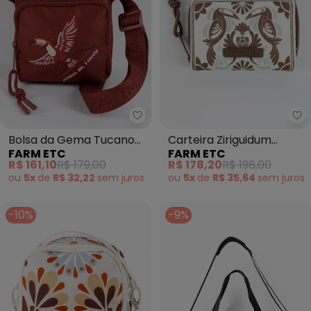
Farm Etc - Bolsa da Gema Tuc
Fa
Bolsa da Gema Tucano
Carteira Ziriguidum
FARM ETC
FARM ETC
Cupido Vermelho
Coletânea Tropical
R$ 161,10
R$ 179,00
R$ 178,20
R$ 198,00
Marrom
ou
5x
de
R$ 32,22
sem
juros
ou
5x
de
R$ 35,64
sem
juros
-10%
-9%