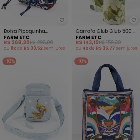
Farm Etc - Bolsa Pipoquinha Ty
Fa
Bolsa Pipoquinha
Garrafa Glub Glub 500 Ml
FARM ETC
FARM ETC
Typecool Azul
Flor de Lotus Off White
R$ 268,20
R$ 298,00
R$ 143,10
R$ 159,00
ou
8x
de
R$ 33,52
sem
juros
ou
4x
de
R$ 35,77
sem
juros
-10%
-10%