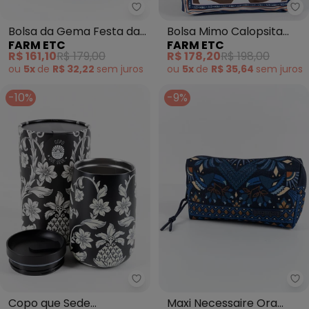
Farm Etc - Bolsa da Gema Fest
Fa
Bolsa da Gema Festa da
Bolsa Mimo Calopsita
FARM ETC
FARM ETC
Onça Azul
Skatista Azul
R$ 161,10
R$ 179,00
R$ 178,20
R$ 198,00
ou
5x
de
R$ 32,22
sem
juros
ou
5x
de
R$ 35,64
sem
juros
-10%
-9%
Farm Etc - Copo que Sede Gua
Fa
Copo que Sede
Maxi Necessaire Ora