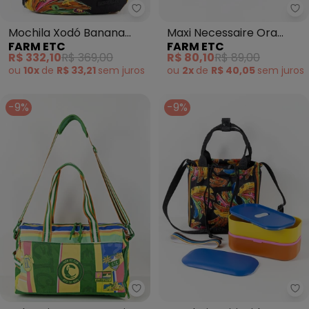
Farm Etc - Mochila Xodó Banana
Fa
Mochila Xodó Banana
Maxi Necessaire Ora
FARM ETC
FARM ETC
Patch Listra Preto
Bolas Mundo Etc Off
R$ 332,10
R$ 369,00
R$ 80,10
R$ 89,00
White
ou
10x
de
R$ 33,21
sem
juros
ou
2x
de
R$ 40,05
sem
juros
-9%
-9%
Farm Etc - Bolsa Viva Copa Etc 
Fa