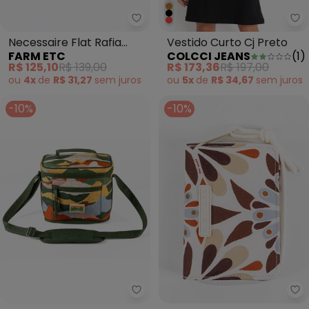
Farm Etc - Necessaire Flat Rafi
Co
Necessaire Flat Rafia
Vestido Curto Cj Preto
FARM ETC
COLCCI JEANS
(
1
)
Multicolor Verde
R$ 125,10
R$ 139,00
R$ 173,36
R$ 197,00
ou
4x
de
R$ 31,27
sem
juros
ou
5x
de
R$ 34,67
sem
juros
-10%
-10%
Farm Etc - Mini Cooler Farofa 
Fa