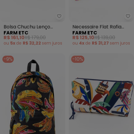
Farm Etc - Bolsa Chuchu Lenço 
Bolsa Chuchu Lenço
Necessaire Flat Rafia
FARM ETC
FARM ETC
Magia Tropical Azul
Multicolor Laranja
R$ 161,10
R$ 179,00
R$ 125,10
R$ 139,00
ou
5x
de
R$ 32,22
sem
juros
ou
4x
de
R$ 31,27
sem
juros
-9%
-10%