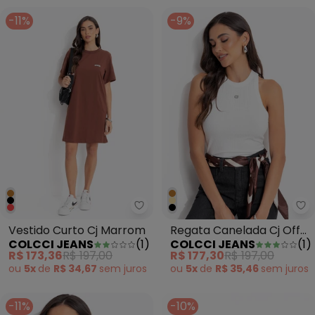
-11%
-9%
Colcci Jeans - Vestido Curto C
Co
Vestido Curto Cj Marrom
Regata Canelada Cj Off
COLCCI JEANS
(
1
)
COLCCI JEANS
(
1
)
White
R$ 173,36
R$ 197,00
R$ 177,30
R$ 197,00
ou
5x
de
R$ 34,67
sem
juros
ou
5x
de
R$ 35,46
sem
juros
-11%
-10%