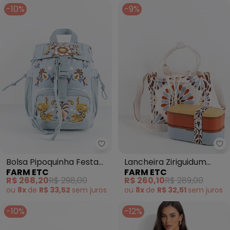
-10%
-9%
Farm Etc - Bolsa Pipoquinha Fe
Fa
Bolsa Pipoquinha Festa
Lancheira Ziriguidum
FARM ETC
FARM ETC
de Onça Azul
Florejo Off White
R$ 268,20
R$ 298,00
R$ 260,10
R$ 289,00
ou
8x
de
R$ 33,52
sem
juros
ou
8x
de
R$ 32,51
sem
juros
-10%
-12%