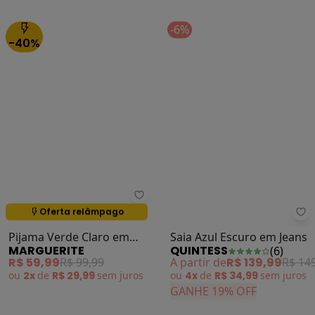
ou
2x
de
R$ 29,99
sem
juros
-6%
-40%
Marguerite - Pijama Verde Clar
Oferta relâmpago
Termina em:
02:19:47
Pijama Verde Claro em
Saia Azul Escuro em Jeans
MARGUERITE
QUINTESS
(
6
)
Algodão com Laço
R$ 59,99
R$ 99,99
A partir de
R$ 139,99
R$ 14
ou
2x
de
R$ 29,99
sem
juros
ou
4x
de
R$ 34,99
sem
juros
GANHE 19% OFF