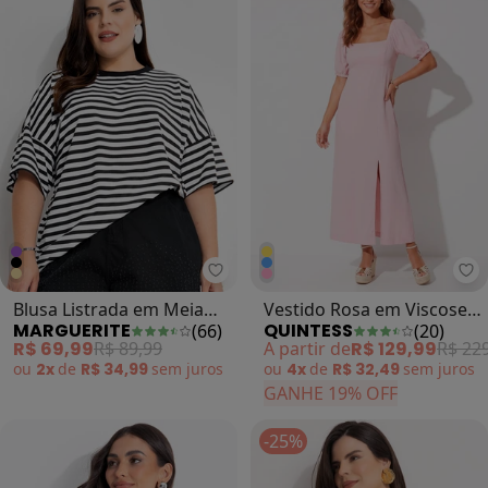
Marguerite - Blusa Listrada em M
Qu
Blusa Listrada em Meia
Vestido Rosa em Viscose
MARGUERITE
QUINTESS
(
66
)
(
20
)
Malha Listrada
Plana Sarjada
R$ 69,99
R$ 89,99
A partir de
R$ 129,99
R$ 22
ou
2x
de
R$ 34,99
sem
juros
ou
4x
de
R$ 32,49
sem
juros
GANHE 19% OFF
-25%