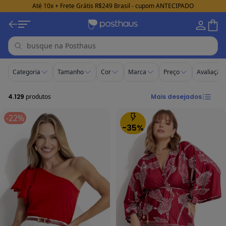
Até 10x + Frete Grátis R$249 Brasil - cupom ANTECIPADO
Quintess e Marguerite - Posthaus
Categoria
Tamanho
Cor
Marca
Preço
Avaliação
4.129
produtos
Mais desejados
-22%
-35%