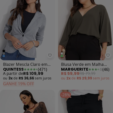
Quintess - Blazer Mescla Claro 
Ma
Blazer Mescla Claro em
Blusa Verde em Malha
QUINTESS
MARGUERITE
(
471
)
(
46
)
Moletinho
Anarruga
A partir de
R$ 109,99
R$ 59,99
R$ 79,99
ou
3x
de
R$ 36,66
sem
juros
ou
2x
de
R$ 29,99
sem
juros
GANHE 19% OFF
-28%