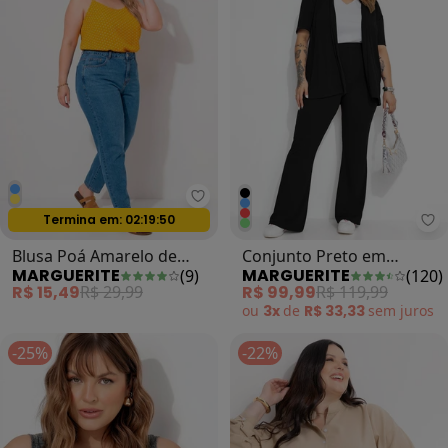
Marguerite - Blusa Poá Amarelo 
Termina em:
02:19:47
Oferta relâmpago
Ma
Blusa Poá Amarelo de
Conjunto Preto em
MARGUERITE
MARGUERITE
(
9
)
(
120
)
Malha
Canelado
R$ 15,49
R$ 29,99
R$ 99,99
R$ 119,99
ou
3x
de
R$ 33,33
sem
juros
-25%
-22%