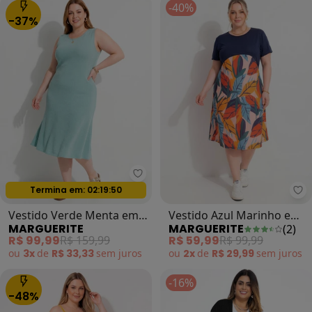
-40%
-37%
Marguerite - Vestido Verde Ment
Termina em:
02:19:47
Oferta relâmpago
Ma
Vestido Verde Menta em
Vestido Azul Marinho em
MARGUERITE
MARGUERITE
(
2
)
Malha Tricô
Malha
R$ 99,99
R$ 159,99
R$ 59,99
R$ 99,99
ou
3x
de
R$ 33,33
sem
juros
ou
2x
de
R$ 29,99
sem
juros
-16%
-48%