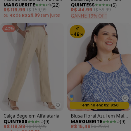
MARGUERITE
QUINTESS
(
22
)
(
5
)
Fria
Cinza com Decote Degagê
R$ 119,99
R$ 159,99
R$ 44,99
R$ 59,99
Fluida
ou
4x
de
R$ 29,99
sem
juros
GANHE 19% OFF
-40%
-48%
Ma
Termina em:
02:19:47
Oferta relâmpago
Quintess - Calça Bege em Alfaiata
Calça Bege em Alfaiataria
Blusa Floral Azul em Malha
QUINTESS
MARGUERITE
(
9
)
(
9
)
de Poliéster
R$ 119,99
R$ 199,99
R$ 15,49
R$ 29,99