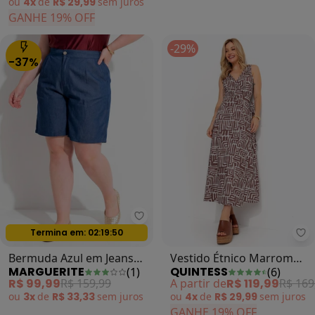
ou
4x
de
R$ 29,99
sem
juros
GANHE 19% OFF
-29%
-37%
Marguerite - Bermuda Azul em Je
Termina em:
02:19:47
Oferta relâmpago
Qu
Bermuda Azul em Jeans
Vestido Étnico Marrom
MARGUERITE
QUINTESS
(
1
)
(
6
)
Leve
em Malha Fria
R$ 99,99
R$ 159,99
A partir de
R$ 119,99
R$ 169
ou
3x
de
R$ 33,33
sem
juros
ou
4x
de
R$ 29,99
sem
juros
GANHE 19% OFF