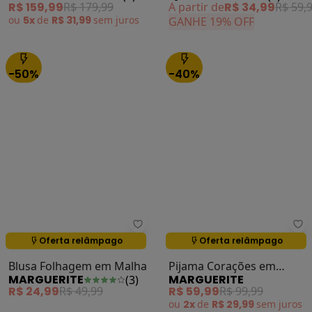
MARGUERITE
QUINTESS
(
6
)
(
1
)
Torção
R$ 159,99
R$ 179,99
A partir de
R$ 34,99
R$ 59,
ou
5x
de
R$ 31,99
sem
juros
GANHE 19% OFF
-50%
-40%
Marguerite - Blusa Folhagem em
Ma
Oferta relâmpago
Oferta relâmpago
Termina em:
02:19:47
Termina em:
02:19:47
Blusa Folhagem em Malha
Pijama Corações em
MARGUERITE
MARGUERITE
(
3
)
Malha Macia Canelada
R$ 24,99
R$ 49,99
R$ 59,99
R$ 99,99