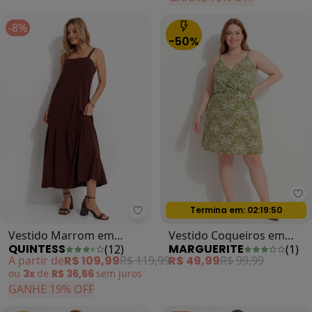
-8%
-50%
Ma
Termina em:
02:19:47
Oferta relâmpago
Quintess - Vestido Marrom em M
Vestido Marrom em
Vestido Coqueiros em
QUINTESS
MARGUERITE
(
12
)
(
1
)
Malha de Algodão
Malha Fria
A partir de
R$ 109,99
R$ 119,99
R$ 49,99
R$ 99,99
ou
3x
de
R$ 36,66
sem
juros
GANHE 19% OFF