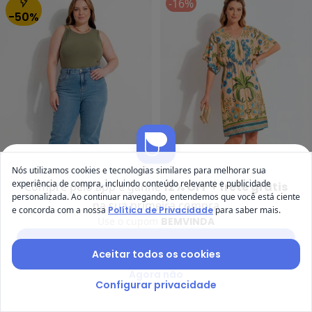
-16%
-50%
Nós utilizamos cookies e tecnologias similares para melhorar sua
experiência de compra, incluindo conteúdo relevante e publicidade
Compre pelo app e ganhe
12% OFF + frete grátis
Marguerite - Blusa Terracota em
personalizada. Ao continuar navegando, entendemos que você está ciente
Oferta relâmpago
Termina em:
02:19:47
na sua primeira compra
Qu
e concorda com a nossa
Política de Privacidade
para saber mais.
Use o cupom
BEMVINDA
Blusa Terracota em Malha
Vestido Tropical Bordado
MARGUERITE
QUINTESS
(
194
)
de Viscose
em Malha Fria
Baixar app Posthaus
R$ 39,99
R$ 79,99
A partir de
R$ 149,99
R$ 17
Aceitar todos os cookies
ou
5x
de
R$ 29,99
sem
juros
Agora não
GANHE 19% OFF
Configurar privacidade