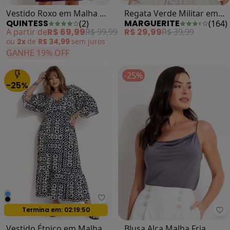
Quintess - Vestido Roxo em Malh
Ma
Vestido Roxo em Malha de
Regata Verde Militar em
QUINTESS
MARGUERITE
(
2
)
(
164
)
Viscose
Canelado
A partir de
R$ 69,99
R$ 99,99
R$ 29,99
R$ 39,99
ou
2x
de
R$ 34,99
sem
juros
GANHE 19% OFF
-25%
-25%
Marguerite - Vestido Étnico em M
Termina em:
02:19:47
Oferta relâmpago
Qu
Vestido Étnico em Malha
Blusa Alça Malha Fria