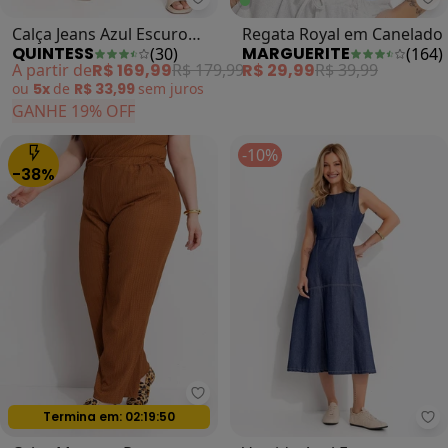
Quintess - Calça Jeans Azul Escu
Ma
Calça Jeans Azul Escuro
Regata Royal em Canelado
QUINTESS
MARGUERITE
(
30
)
(
164
)
em Jeans
A partir de
R$ 169,99
R$ 179,99
R$ 29,99
R$ 39,99
ou
5x
de
R$ 33,99
sem
juros
GANHE 19% OFF
-10%
-38%
Marguerite - Calça Marrom Reta 
Termina em:
02:19:47
Oferta relâmpago
Qu