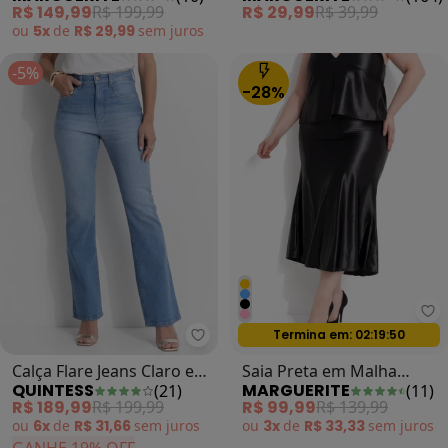
Sarja
Canelado
R$ 149,99
R$ 199,99
R$ 29,99
R$ 39,99
ou
5x
de
R$ 29,99
sem
juros
-5%
-28%
Ma
Termina em:
02:19:47
Oferta relâmpago
Quintess - Calça Flare Jeans Clar
Calça Flare Jeans Claro em
Saia Preta em Malha
QUINTESS
MARGUERITE
(
21
)
(
11
)
Jeans
Acetinada com Elastano
R$ 189,99
R$ 199,99
R$ 99,99
R$ 139,99
ou
6x
de
R$ 31,66
sem
juros
ou
3x
de
R$ 33,33
sem
juros