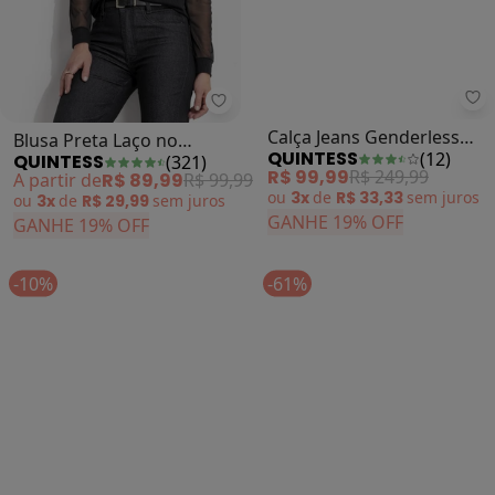
Quintess - Blusa Preta Laço no 
Qu
Blusa Preta Laço no
Calça Jeans Genderless
QUINTESS
QUINTESS
(
321
)
(
12
)
Decote e Mangas
com Bolsos Funcionais
A partir de
R$ 89,99
R$ 99,99
R$ 99,99
R$ 249,99
Bufantes
ou
3x
de
R$ 29,99
sem
juros
ou
3x
de
R$ 33,33
sem
juros
GANHE 19% OFF
GANHE 19% OFF
-10%
-61%