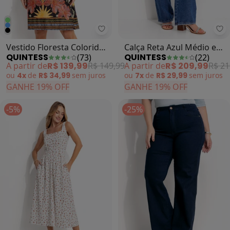
Quintess - Vestido Floresta Colo
Vestido Floresta Colorida
Calça Reta Azul Médio em
QUINTESS
QUINTESS
(
73
)
(
22
)
em Malha Fria
Jeans
A partir de
R$ 139,99
R$ 149,99
A partir de
R$ 209,99
R$ 21
ou
4x
de
R$ 34,99
sem
juros
ou
7x
de
R$ 29,99
sem
juros
GANHE 19% OFF
GANHE 19% OFF
-5%
-25%