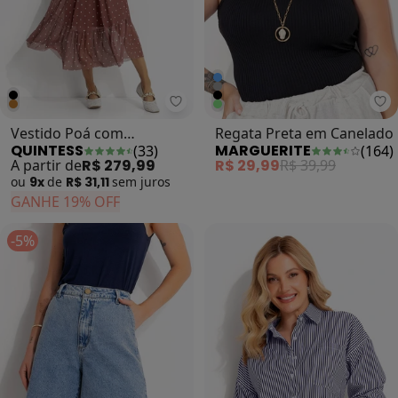
Quintess - Vestido Poá com Ama
Ma
Vestido Poá com
Regata Preta em Canelado
QUINTESS
MARGUERITE
(
33
)
(
164
)
Amarração no Decote
A partir de
R$ 279,99
R$ 29,99
R$ 39,99
ou
9x
de
R$ 31,11
sem
juros
GANHE 19% OFF
-5%