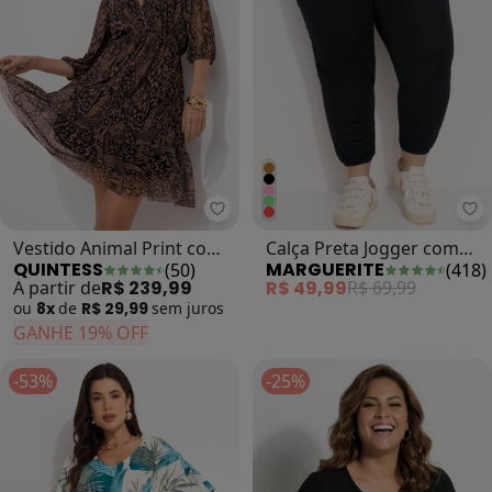
Quintess - Vestido Animal Print
Ma
Vestido Animal Print com
Calça Preta Jogger com
QUINTESS
MARGUERITE
(
50
)
(
418
)
Decote Profundo
Bolsos Plus Size
A partir de
R$ 239,99
R$ 49,99
R$ 69,99
ou
8x
de
R$ 29,99
sem
juros
GANHE 19% OFF
-53%
-25%