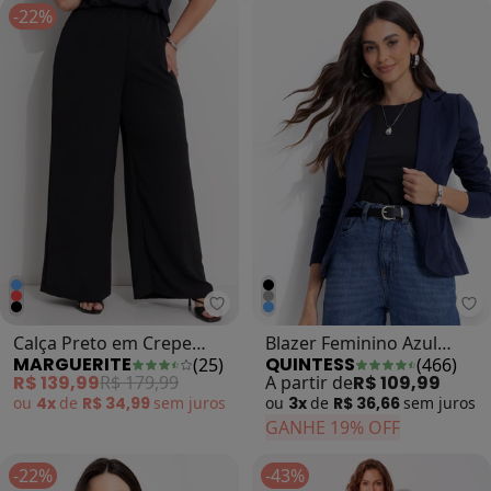
-22%
Marguerite - Calça Preto em Cre
Qu
Calça Preto em Crepe
Blazer Feminino Azul
MARGUERITE
QUINTESS
(
25
)
(
466
)
Plano
Marinho em Moletinho
R$ 139,99
R$ 179,99
A partir de
R$ 109,99
com Botão Único
ou
4x
de
R$ 34,99
sem
juros
ou
3x
de
R$ 36,66
sem
juros
GANHE 19% OFF
-22%
-43%