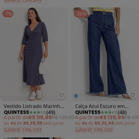
GANHE 19% OFF
-7%
-35%
Quintess - Vestido Listrado Mar
Qu
Vestido Listrado Marinho
Calça Azul Escuro em
QUINTESS
QUINTESS
(
49
)
(
48
)
e Branco em Canelado
Jeans
A partir de
R$ 119,99
R$ 129,99
A partir de
R$ 129,99
R$ 19
ou
4x
de
R$ 29,99
sem
juros
ou
4x
de
R$ 32,49
sem
juros
GANHE 19% OFF
GANHE 19% OFF