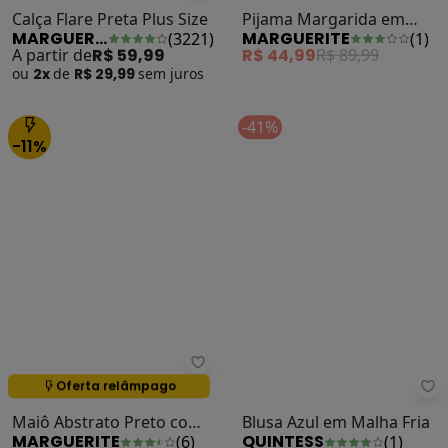
Marguerite - Calça Flare Preta Plu
Calça Flare Preta Plus Size
Pijama Margarida em
MARGUERITE
MARGUERITE
(
3221
)
(
1
)
Malha Macia Canelada
A partir de
R$ 59,99
R$ 44,99
R$ 89,99
ou
2x
de
R$ 29,99
sem
juros
-41%
-11%
Marguerite - Maiô Abstrato Pret
Oferta relâmpago
Termina em:
02:19:47
Qu
Maiô Abstrato Preto com
Blusa Azul em Malha Fria