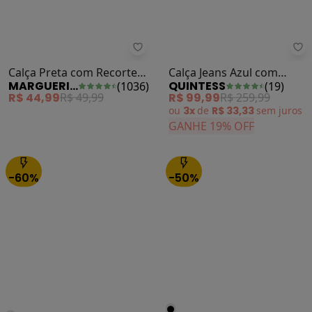
Marguerite - Calça Preta com Rec
Qu
Calça Preta com Recortes
Calça Jeans Azul com
MARGUERITE
QUINTESS
(
1036
)
(
19
)
em Cirrê Plus Size
Bordado
R$ 44,99
R$ 49,99
R$ 99,99
R$ 259,99
ou
3x
de
R$ 33,33
sem
juros
GANHE 19% OFF
-60%
-50%