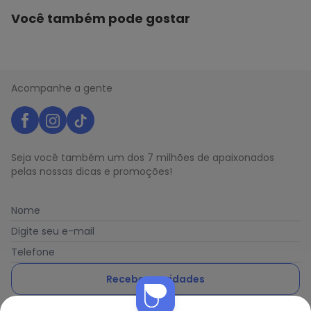
Você também pode gostar
Acompanhe a gente
Seja você também um dos 7 milhões de apaixonados
pelas nossas dicas e promoções!
Nome
Digite seu e-mail
Telefone
Receber novidades
Nós utilizamos cookies e tecnologias similares para melhorar sua