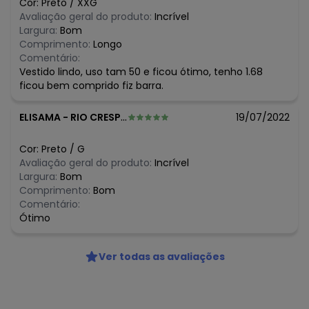
Cor:
Preto
/
XXG
N/D*
julho/2026
Avaliação geral do produto:
Incrível
N/D*
junho/2026
Largura:
Bom
N/D*
maio/2026
Comprimento:
Longo
N/D*
abril/2026
Comentário:
N/D*
março/2026
Vestido lindo, uso tam 50 e ficou ótimo, tenho 1.68
N/D*
fevereiro/2026
ficou bem comprido fiz barra.
ELISAMA
-
RIO CRESPO - RO
19/07/2022
Cor:
Preto
/
G
Avaliação geral do produto:
Incrível
Largura:
Bom
Comprimento:
Bom
Comentário:
Ótimo
Ver todas as avaliações