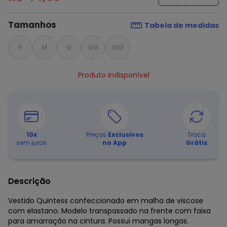
Tamanhos
Tabela de medidas
P
M
G
GG
XXG
Produto indisponível
10
x
Preços
Exclusivos
Troca
sem juros
no App
Grátis
Descrição
Vestido Quintess confeccionado em malha de viscose
com elastano. Modelo transpassado na frente com faixa
para amarração na cintura. Possui mangas longas.