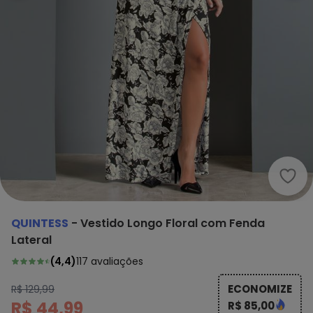
Quin
QUINTESS
-
Vestido Longo Floral com Fenda
Lateral
(
4,4
)
117
avaliações
ECONOMIZE
R$ 129,99
R$ 44,99
R$ 85,00