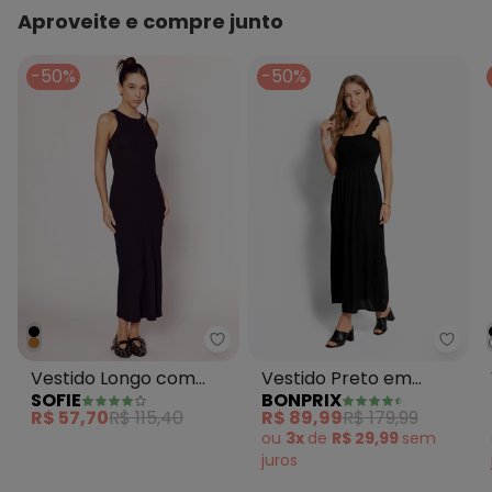
Aproveite e compre junto
-50%
-50%
Sofie - Vestido Longo com Dec
bonpr
Vestido Longo com
Vestido Preto em
SOFIE
BONPRIX
Decote Nadador
Malha Colméia
R$ 57,70
R$ 115,40
R$ 89,99
R$ 179,99
Marrom
ou
3x
de
R$ 29,99
sem
juros