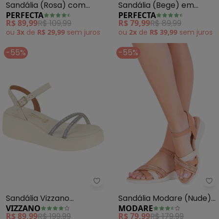
Sandália (Rosa) com
Sandália (Bege) em
PERFECTA
PERFECTA
Salto Quadrado
Sintético
R$ 89,99
R$ 109,99
R$ 79,99
R$ 89,99
ou
3x
de
R$ 29,99
sem
juros
ou
2x
de
R$ 39,99
sem
juros
-55%
-55%
Vizzano - Sandália Vizzano (Bra
Mo
Sandália Vizzano
Sandália Modare (Nude)
VIZZANO
MODARE
(Branco)
em Sintético
R$ 89,99
R$ 199,99
R$ 79,99
R$ 179,99