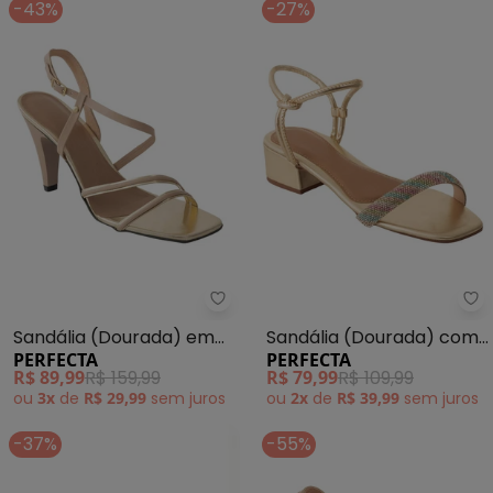
-43%
-27%
Perfecta - Sandália (Dourada) 
Pe
Sandália (Dourada) em
Sandália (Dourada) com
PERFECTA
PERFECTA
Sintético
Strass Colorido
R$ 89,99
R$ 159,99
R$ 79,99
R$ 109,99
ou
3x
de
R$ 29,99
sem
juros
ou
2x
de
R$ 39,99
sem
juros
-37%
-55%