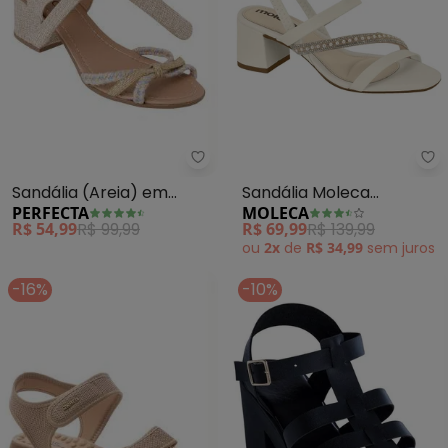
Perfecta - Sandália (Areia) em 
Mo
Sandália (Areia) em
Sandália Moleca
PERFECTA
MOLECA
Sintético
(Branca)
R$ 54,99
R$ 99,99
R$ 69,99
R$ 139,99
ou
2x
de
R$ 34,99
sem
juros
-16%
-10%