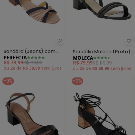
Perfecta - Sandália (Jeans) co
Mo
Sandália (Jeans) com
Sandália Moleca (Preto)
PERFECTA
MOLECA
Detalhes na Cor Bege
em Sintético
R$ 79,99
R$ 89,99
R$ 79,99
R$ 119,99
ou
2x
de
R$ 39,99
sem
juros
ou
2x
de
R$ 39,99
sem
juros
-9%
-9%