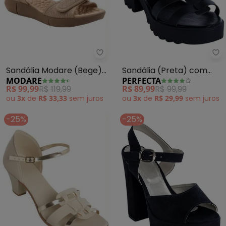
Modare - Sandália Modare (Beg
Pe
Sandália Modare (Bege)
Sandália (Preta) com
MODARE
PERFECTA
com Duplo Velcro
Salto Tratorado
R$ 99,99
R$ 119,99
R$ 89,99
R$ 99,99
ou
3x
de
R$ 33,33
sem
juros
ou
3x
de
R$ 29,99
sem
juros
-25%
-25%