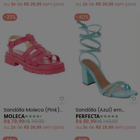
ou
3x
de
R$ 29,99
sem
juros
ou
2x
de
R$ 39,99
sem
juros
-33%
-40%
Moleca - Sandália Moleca (Pink
Pe
Sandália Moleca (Pink)
Sandália (Azul) em
MOLECA
PERFECTA
em Sintético
Sintético
R$ 79,99
R$ 119,99
R$ 89,99
R$ 149,99
ou
2x
de
R$ 39,99
sem
juros
ou
3x
de
R$ 29,99
sem
juros