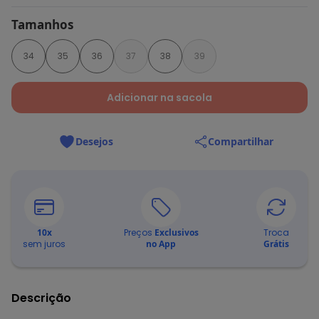
Tamanhos
34
35
36
37
38
39
Adicionar na sacola
Desejos
Compartilhar
10
x
Preços
Exclusivos
Troca
sem juros
no App
Grátis
Descrição