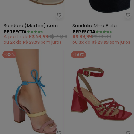
Perfecta - Sandália (Marfim) c
Pe
Sandália (Marfim) com
Sandália Meia Pata
PERFECTA
PERFECTA
Tiras Douradas
(Preta)
A partir de
R$ 59,99
R$ 79,99
R$ 89,99
R$ 119,99
ou
2x
de
R$ 29,99
sem
juros
ou
3x
de
R$ 29,99
sem
juros
-33%
-50%