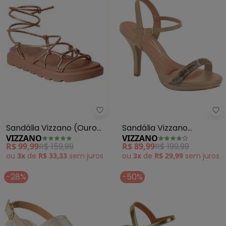
Vizzano - Sandália Vizzano (Our
Vi
Sandália Vizzano (Ouro
Sandália Vizzano
VIZZANO
VIZZANO
Rosa) em Sintético
(Dourado)
R$ 99,99
R$ 159,99
R$ 89,99
R$ 199,99
ou
3x
de
R$ 33,33
sem
juros
ou
3x
de
R$ 29,99
sem
juros
-28%
-50%