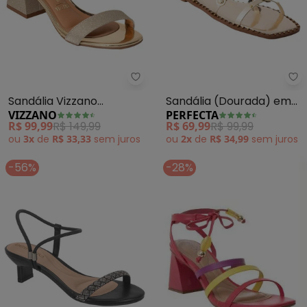
Vizzano - Sandália Vizzano (Dou
Pe
Sandália Vizzano
Sandália (Dourada) em
VIZZANO
PERFECTA
(Dourado) em Sintético
Sintético
R$ 99,99
R$ 149,99
R$ 69,99
R$ 99,99
ou
3x
de
R$ 33,33
sem
juros
ou
2x
de
R$ 34,99
sem
juros
-56%
-28%