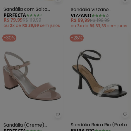
Perfecta - Sandália com Salto
Vi
Sandália com Salto
Sandália Vizzano
PERFECTA
VIZZANO
Quadrado (Rosê) com
(Vermelho)
R$ 79,99
R$ 119,99
R$ 99,99
R$ 199,99
Amarração
ou
2x
de
R$ 39,99
sem
juros
ou
3x
de
R$ 33,33
sem
juros
-30%
-28%
Be
Perfecta - Sandália (Creme) Mi
Sandália Beira Rio (Preto)
Sandália (Creme)
BEIRA RIO
PERFECTA