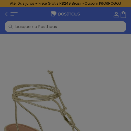
Até 10x s juros + Frete Grátis R$249 Brasil -Cupom PRORROGOU