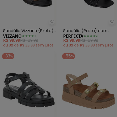
Vizzano - Sandália Vizzano (Pre
Pe
Sandália Vizzano (Preto)
Sandália (Preta) com
VIZZANO
PERFECTA
em Sintético
Salto Quadrado
R$ 99,99
R$ 109,99
R$ 99,99
R$ 109,99
ou
3x
de
R$ 33,33
sem
juros
ou
3x
de
R$ 33,33
sem
juros
-33%
-55%