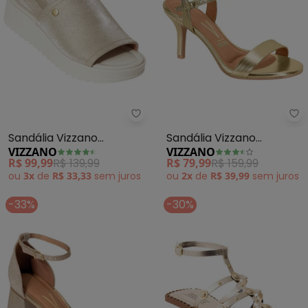
Vizzano - Sandália Vizzano (Dou
Vi
Sandália Vizzano
Sandália Vizzano
VIZZANO
VIZZANO
(Dourado) em Sintético
(Dourada)
R$ 99,99
R$ 139,99
R$ 79,99
R$ 159,99
ou
3x
de
R$ 33,33
sem
juros
ou
2x
de
R$ 39,99
sem
juros
-33%
-30%