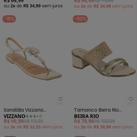
R$ 69,99
R$ 69,99
R$ 79,99
ou
2x
de
R$ 34,99
sem
juros
ou
2x
de
R$ 34,99
sem
juros
-16%
-50%
Vizzano - Sandália Vizzano (Do
Be
Sandália Vizzano
Tamanco Beira Rio
VIZZANO
BEIRA RIO
(Dourada) em Sintético
(Dourado)
R$ 99,99
R$ 119,99
R$ 79,99
R$ 159,99
Metalizado
ou
3x
de
R$ 33,33
sem
juros
ou
2x
de
R$ 39,99
sem
juros