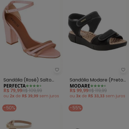
Perfecta - Sandália (Rosê) Sal
Mo
Sandália (Rosê) Salto
Sandália Modare (Preto)
PERFECTA
MODARE
Quadrado
com Duplo Velcro
R$ 79,99
R$ 109,99
R$ 99,99
R$ 119,99
ou
2x
de
R$ 39,99
sem
juros
ou
3x
de
R$ 33,33
sem
juros
-50%
-55%