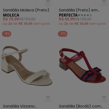
Pe
Moleca - Sandália Moleca (Pret
Sandália (Preto) em
Sandália Moleca (Preto)
PERFECTA
MOLECA
Camurça
R$ 69,99
R$ 139,99
R$ 79,99
R$ 159,99
ou
2x
de
R$ 34,99
sem
juros
ou
2x
de
R$ 39,99
sem
juros
-9%
-11%
Vizzano - Sandália Vizzano (Bra
Pe
Sandália Vizzano
Sandália (Bordô) com