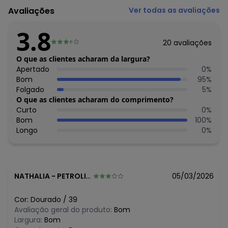
R$ 89,99
maio/2026
Avaliações
Ver todas as avaliações
R$ 89,99
abril/2026
R$ 89,99
março/2026
3.8
R$ 89,99
fevereiro/2026
20
avaliações
O que as clientes acharam da largura?
Apertado
0
%
Bom
95
%
Folgado
5
%
O que as clientes acharam do comprimento?
Curto
0
%
Bom
100
%
Longo
0
%
NATHALIA
-
PETROLINA - PE
05/03/2026
Cor:
Dourado
/
39
Avaliação geral do produto:
Bom
Largura:
Bom