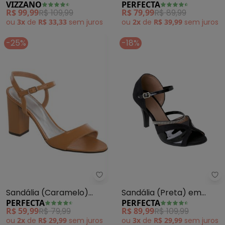
VIZZANO
PERFECTA
(Branco) em Sintético
Detalhes em Gorgurão
R$ 99,99
R$ 109,99
R$ 79,99
R$ 89,99
ou
3x
de
R$ 33,33
sem
juros
ou
2x
de
R$ 39,99
sem
juros
-25%
-18%
Perfecta - Sandália (Caramelo)
Pe
Sandália (Caramelo)
Sandália (Preta) em
PERFECTA
PERFECTA
Minimalista Salto
Camurça com Verniz
R$ 59,99
R$ 79,99
R$ 89,99
R$ 109,99
Quadrado
ou
2x
de
R$ 29,99
sem
juros
ou
3x
de
R$ 29,99
sem
juros