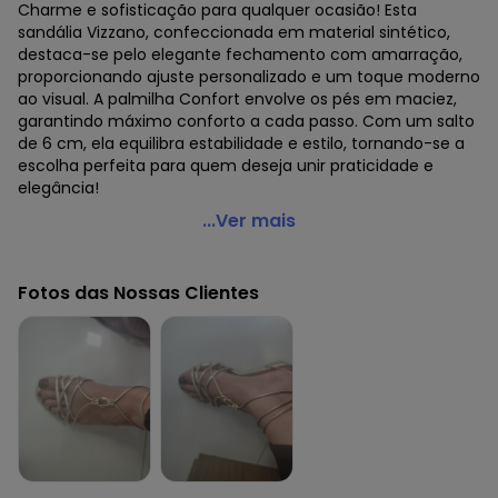
Charme e sofisticação para qualquer ocasião! Esta
sandália Vizzano, confeccionada em material sintético,
destaca-se pelo elegante fechamento com amarração,
proporcionando ajuste personalizado e um toque moderno
ao visual. A palmilha Confort envolve os pés em maciez,
garantindo máximo conforto a cada passo. Com um salto
de 6 cm, ela equilibra estabilidade e estilo, tornando-se a
escolha perfeita para quem deseja unir praticidade e
elegância!
Vizzano - Sandália Vizzano Dourado
...Ver mais
Código do produto: 3908925
Observação: Palmilha confort
Fotos das Nossas Clientes
Tecido: Sintético
Composição: Sintético/4-tr
Histórico de preços
O preço apresentado abaixo é o menor oferecido em
algum dia do mês, para o menor tamanho disponível.
R$ 79,99
agosto/2026
R$ 79,99
julho/2026
R$ 79,99
junho/2026