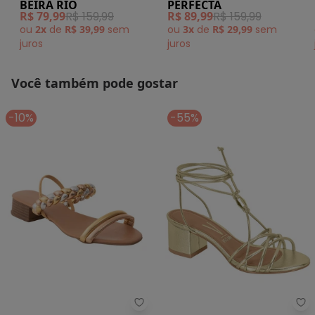
BEIRA RIO
PERFECTA
(Dourado)
Sintético
R$ 79,99
R$ 159,99
R$ 89,99
R$ 159,99
ou
2x
de
R$ 39,99
sem
ou
3x
de
R$ 29,99
sem
juros
juros
Você também pode gostar
-10%
-55%
Perfecta - Sandália (Dourado)
Vi