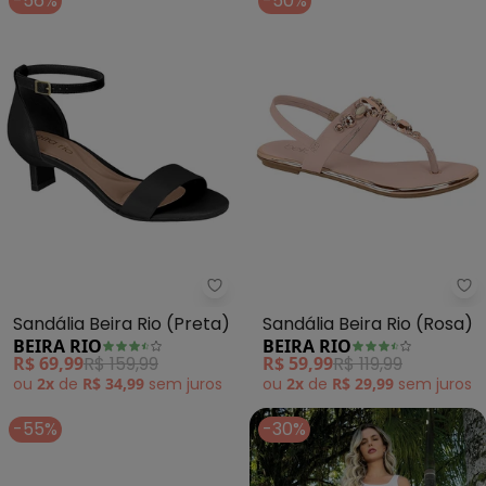
-56%
-50%
Beira Rio - Sandália Beira Rio (P
Be
Sandália Beira Rio (Preta)
Sandália Beira Rio (Rosa)
BEIRA RIO
BEIRA RIO
R$ 69,99
R$ 159,99
R$ 59,99
R$ 119,99
ou
2x
de
R$ 34,99
sem
juros
ou
2x
de
R$ 29,99
sem
juros
-55%
-30%