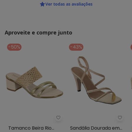
Ver todas as avaliações
Aproveite e compre junto
-50%
-43%
Tamanco Beira Rio (Dourado)
Perfe
Tamanco Beira Rio
Sandália Dourada em