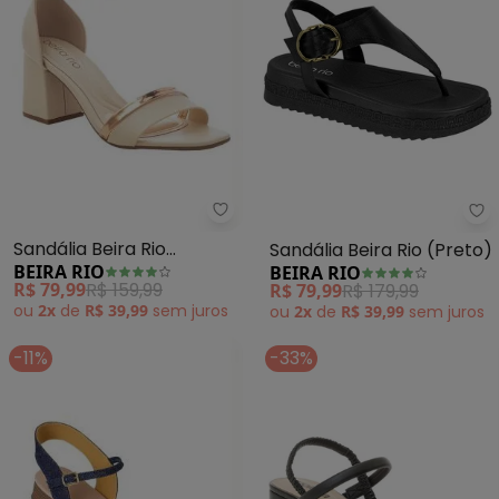
Beira Rio - Sandália Beira Rio (
Be
Sandália Beira Rio
Sandália Beira Rio (Preto)
BEIRA RIO
BEIRA RIO
(Creme) em Sintético
R$ 79,99
R$ 159,99
R$ 79,99
R$ 179,99
ou
2x
de
R$ 39,99
sem
juros
ou
2x
de
R$ 39,99
sem
juros
-11%
-33%