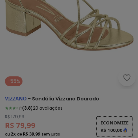
Vizz
-55%
VIZZANO
-
Sandália Vizzano Dourado
(
3,8
)
20
avaliações
R$ 179,99
ECONOMIZE
R$ 79,99
R$ 100,00
2x
R$ 39,99
ou
de
sem juros