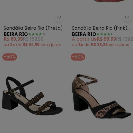
Be
Beira Rio - Sandália Beira Rio (P
Sandália Beira Rio (Pink)
Sandália Beira Rio (Preta)
BEIRA RIO
BEIRA RIO
em Sintético
A partir de
R$ 99,99
R$ 139,
R$ 69,99
R$ 159,99
ou
3x
de
R$ 33,33
sem
juros
ou
2x
de
R$ 34,99
sem
juros
-50%
-50%