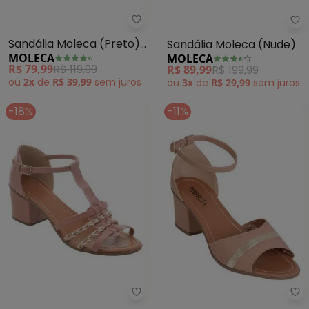
Moleca - Sandália Moleca (Pret
Mo
Sandália Moleca (Preto)
Sandália Moleca (Nude)
MOLECA
MOLECA
em Sintético
R$ 79,99
R$ 119,99
R$ 89,99
R$ 199,99
ou
2x
de
R$ 39,99
sem
juros
ou
3x
de
R$ 29,99
sem
juros
-18%
-11%
Perfecta - Sandália (Rosa) com
Pe