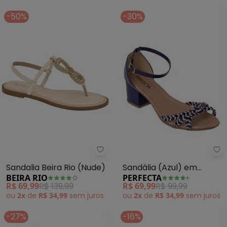
-50%
-30%
Pe
Beira Rio - Sandalia Beira Rio (N
Sandália (Azul) em
Sandalia Beira Rio (Nude)
PERFECTA
BEIRA RIO
Sintético
R$ 69,99
R$ 99,99
R$ 69,99
R$ 139,99
ou
2x
de
R$ 34,99
sem
juros
ou
2x
de
R$ 34,99
sem
juros
-27%
-16%