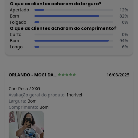
O que as clientes acharam da largura?
Apertado
12
%
Bom
82
%
Folgado
6
%
O que as clientes acharam do comprimento?
Curto
0
%
Bom
94
%
Longo
6
%
ORLANDO
-
MOGI DAS CRUZES - SP
16/03/2025
Cor:
Rosa
/
XXG
Avaliação geral do produto:
Incrível
Largura:
Bom
Comprimento:
Bom