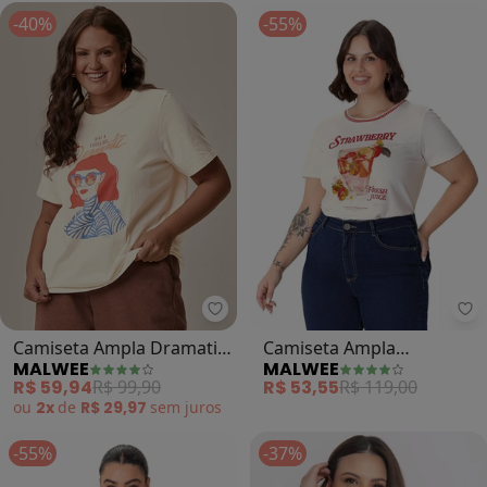
-40%
-55%
Malwee - Camiseta Ampla Dramati
Ma
Camiseta Ampla Dramatic
Camiseta Ampla
MALWEE
MALWEE
Plus (Off White)
Strawberry Plus (Off
R$ 59,94
R$ 99,90
R$ 53,55
R$ 119,00
White)
ou
2x
de
R$ 29,97
sem
juros
-55%
-37%