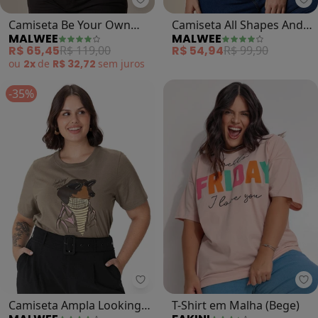
Malwee - Camiseta Be Your Own K
Ma
Camiseta Be Your Own
Camiseta All Shapes And
MALWEE
MALWEE
Kind Of Beauty Plus
Sizes Plus (Marrom)
R$ 65,45
R$ 119,00
R$ 54,94
R$ 99,90
(Preto)
ou
2x
de
R$ 32,72
sem
juros
-35%
Malwee - Camiseta Ampla Looking
Fa
Camiseta Ampla Looking
T-Shirt em Malha (Bege)