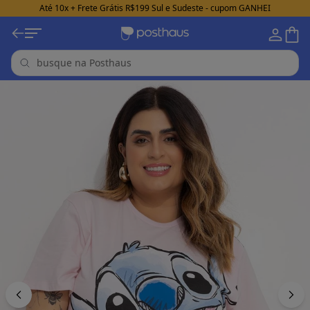
Até 10x + Frete Grátis R$199 Sul e Sudeste - cupom GANHEI