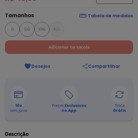
Tamanhos
Tabela de medidas
G
GG
XXG
XLG
Adicionar na sacola
Desejos
Compartilhar
10
x
Preços
Exclusivos
Troca
sem juros
no App
Grátis
Descrição