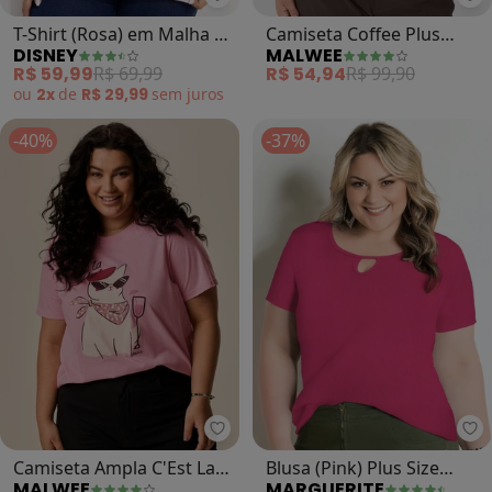
Disney - T-Shirt (Rosa) em Malh
Ma
T-Shirt (Rosa) em Malha de
Camiseta Coffee Plus
DISNEY
MALWEE
Algodão Penteado
(Rosa Claro)
R$ 59,99
R$ 69,99
R$ 54,94
R$ 99,90
ou
2x
de
R$ 29,99
sem
juros
-40%
-37%
Malwee - Camiseta Ampla C'Est La
Ma
Camiseta Ampla C'Est La
Blusa (Pink) Plus Size
MALWEE
MARGUERITE