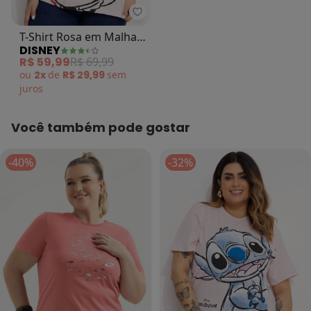
Disney - T-Shirt Rosa em Malha 
T-Shirt Rosa em Malha
DISNEY
de Algodão Penteado
R$ 59,99
R$ 69,99
ou
2x
de
R$ 29,99
sem
juros
Você também pode gostar
-40%
-32%