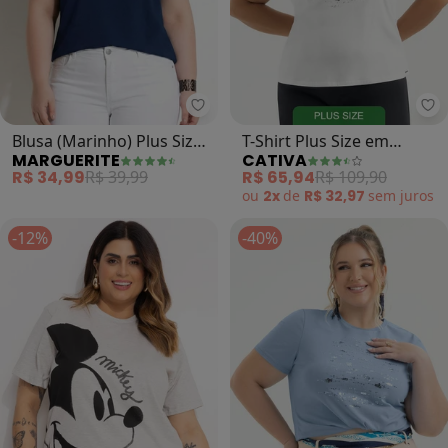
Marguerite - Blusa (Marinho) Plu
Ca
Blusa (Marinho) Plus Size
T-Shirt Plus Size em
MARGUERITE
CATIVA
Marguerite
Algodão (Branco )
R$ 34,99
R$ 39,99
R$ 65,94
R$ 109,90
ou
2x
de
R$ 32,97
sem
juros
-12%
-40%