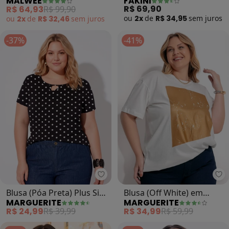
MALWEE
FAKINI
Cool Plus (Taupe)
R$ 69,90
R$ 64,93
R$ 99,90
ou
2x
de
R$ 34,95
sem
juros
ou
2x
de
R$ 32,46
sem
juros
-37%
-41%
Marguerite - Blusa (Pó
Ma
Blusa (Póa Preta) Plus Size
Blusa (Off White) em
MARGUERITE
MARGUERITE
Marguerite
Malha de Algodão
R$ 24,99
R$ 39,99
R$ 34,99
R$ 59,99