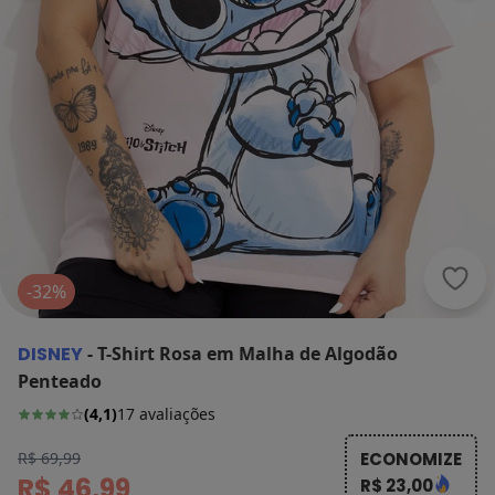
Disn
-32%
DISNEY
-
T-Shirt Rosa em Malha de Algodão
Penteado
(
4,1
)
17
avaliações
R$ 69,99
ECONOMIZE
R$ 46,99
R$ 23,00