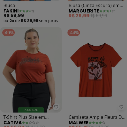
Blusa
Blusa (Cinza Escuro) em
FAKINI
MARGUERITE
Malha
R$ 59,99
R$ 29,99
R$ 69,99
ou
2x
de
R$ 29,99
sem
juros
-40%
-44%
Cativa - T-Shirt Plus Siz
Ma
T-Shirt Plus Size em
Camiseta Ampla Fleurs Du
CATIVA
MALWEE
Algodão (Vermelho
Jour Plus (Terracota)