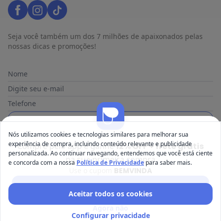
Seja você também um dos 7 milhões de apaixonados pelas
nossas dicas e promoções!
Nome
Digite seu e-mail
Telefone
Receber novidades
Nós utilizamos cookies e tecnologias similares para melhorar sua
experiência de compra, incluindo conteúdo relevante e publicidade
Compre pelo app e ganhe
12% OFF + frete grátis
Ao enviar o cadastro, você concorda com a nossa
Política de
personalizada. Ao continuar navegando, entendemos que você está ciente
Privacidade
na sua primeira compra
e concorda com a nossa
Política de Privacidade
para saber mais.
Use o cupom
BEMVINDA
Baixar app Posthaus
Aceitar todos os cookies
Posthaus é uma marca da Posthaus Ltda / CNPJ:
Agora não
80.462.138/0001-41
Configurar privacidade