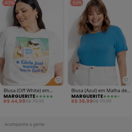
-43%
-50%
Marguerite - Blusa (Off White) 
Ma
Blusa (Off White) em
Blusa (Azul) em Malha de
MARGUERITE
MARGUERITE
Algodão Penteado
Viscose
R$ 44,99
R$ 79,99
R$ 39,99
R$ 79,99
Acompanhe a gente