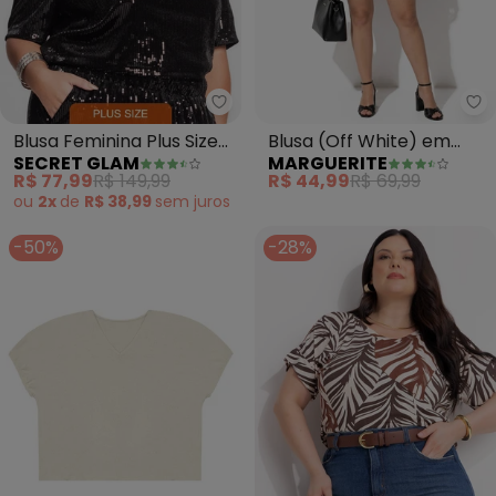
Secret Glam - Blusa Feminina Pl
Ma
Blusa Feminina Plus Size
Blusa (Off White) em
SECRET GLAM
MARGUERITE
em Paetê (Preto)
Poliviscose
R$ 77,99
R$ 149,99
R$ 44,99
R$ 69,99
ou
2x
de
R$ 38,99
sem
juros
-50%
-28%