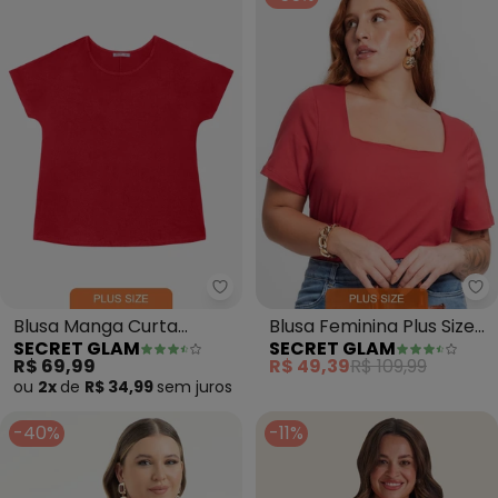
Secret Glam - Blusa Manga Curt
Se
Blusa Manga Curta
Blusa Feminina Plus Size
SECRET GLAM
SECRET GLAM
Feminina Plus Size
(Vermelho)
R$ 69,99
R$ 49,39
R$ 109,99
(Vermelho)
ou
2x
de
R$ 34,99
sem
juros
-40%
-11%