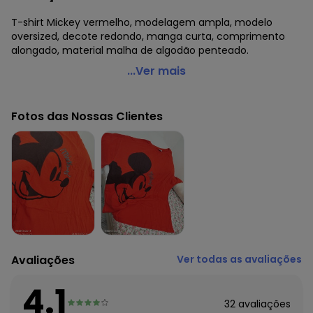
T-shirt Mickey vermelho, modelagem ampla, modelo
oversized, decote redondo, manga curta, comprimento
alongado, material malha de algodão penteado.
Disney - T-Shirt Vermelho em Malha de Algodão
...Ver mais
Penteado
Código do produto: 3744197
Fotos das Nossas Clientes
Modelo: Oversized
Comprimento da manga: Curta
Comprimento: Alongado
Decote frente: Redondo
Tecido: Malha de algodão penteado 160g 100% algodão
meia malha penteada
Avaliações
Ver todas as avaliações
4.1
32
avaliações