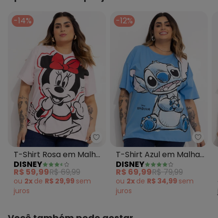
-14%
-12%
Disney - T-Shirt Rosa em Malh
Disne
T-Shirt Rosa em Malha
T-Shirt Azul em Malha
DISNEY
DISNEY
de Algodão Penteado
de Algodão Penteado
R$ 59,99
R$ 69,99
R$ 69,99
R$ 79,99
ou
2x
de
R$ 29,99
sem
ou
2x
de
R$ 34,99
sem
juros
juros
Você também pode gostar