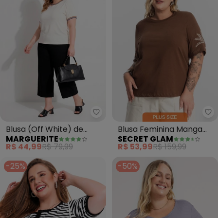
Marguerite - Blusa (Off White) 
Se
Blusa (Off White) de
Blusa Feminina Manga
MARGUERITE
SECRET GLAM
Algodão
Curta (Marrom)
R$ 44,99
R$ 79,99
R$ 53,99
R$ 159,99
-25%
-50%