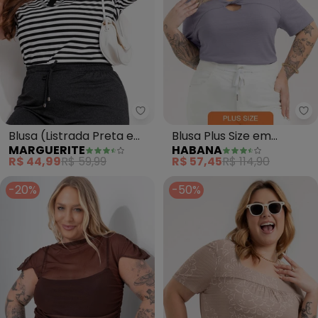
Marguerite - Blusa (Listrada P
Blusa (Listrada Preta e
Blusa Plus Size em
MARGUERITE
HABANA
Branca) em Malha
Viscose (Roxo)
R$ 44,99
R$ 59,99
R$ 57,45
R$ 114,90
-20%
-50%