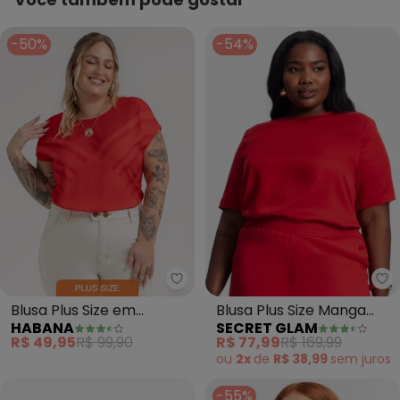
-50%
-54%
Se
Blusa Plus Size em
Blusa Plus Size Manga
HABANA
SECRET GLAM
Misturinha (Vermelho)
Curta (Vermelho)
R$ 49,95
R$ 99,90
R$ 77,99
R$ 169,99
ou
2x
de
R$ 38,99
sem
juros
-55%