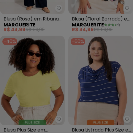
Marguerite - Blusa (Rosa) em 
Ma
Blusa (Rosa) em Ribana
Blusa (Floral Borrado) em
MARGUERITE
MARGUERITE
Canelada
Malha de Viscose
R$ 44,99
R$ 69,99
R$ 44,99
R$ 99,99
-40%
-60%
Cativa - Blusa Plus Size em Ca
Lu
Blusa Plus Size em
Blusa Listrada Plus Size e