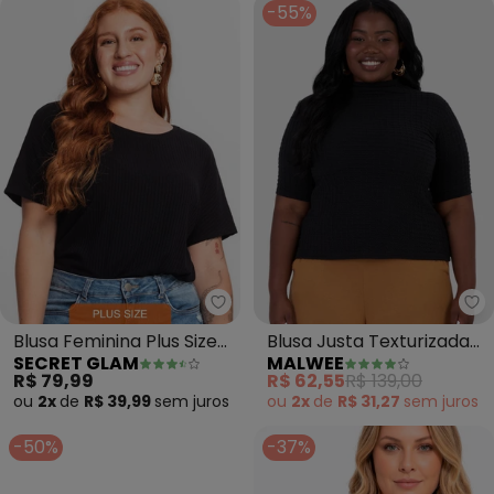
-55%
Secret Glam - Blusa Feminina Pl
Ma
Blusa Feminina Plus Size
Blusa Justa Texturizada
SECRET GLAM
MALWEE
(Preto)
Plus (Preto)
R$ 79,99
R$ 62,55
R$ 139,00
ou
2x
de
R$ 39,99
sem
juros
ou
2x
de
R$ 31,27
sem
juros
-50%
-37%