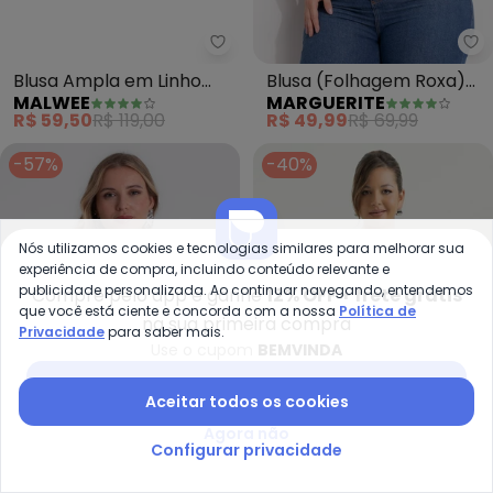
Malwee - Blusa Ampla em Linho 
Ma
Blusa Ampla em Linho
Blusa (Folhagem Roxa)
MALWEE
MARGUERITE
Plus (Off White)
em Malha de Viscose
R$ 59,50
R$ 119,00
R$ 49,99
R$ 69,99
-57%
-40%
Nós utilizamos cookies e tecnologias similares para melhorar sua
experiência de compra, incluindo conteúdo relevante e
publicidade personalizada. Ao continuar navegando, entendemos
Compre pelo app e ganhe
12% OFF + frete grátis
que você está ciente e concorda com a nossa
Política de
na sua primeira compra
Privacidade
para saber mais.
Use o cupom
BEMVINDA
Baixar app Posthaus
Aceitar todos os cookies
Agora não
Configurar privacidade
Secret Glam - Blusa Manga Cur
Ca
Blusa Manga Curta com
Blusa Plus Size Canelada