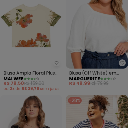
Malwee - Blusa Ampla Floral Plu
Ma
Blusa Ampla Floral Plus
Blusa (Off White) em
MALWEE
MARGUERITE
(Off White)
Malha Anarruga
R$ 79,50
R$ 159,00
R$ 49,99
R$ 79,99
ou
2x
de
R$ 39,75
sem
juros
-28%