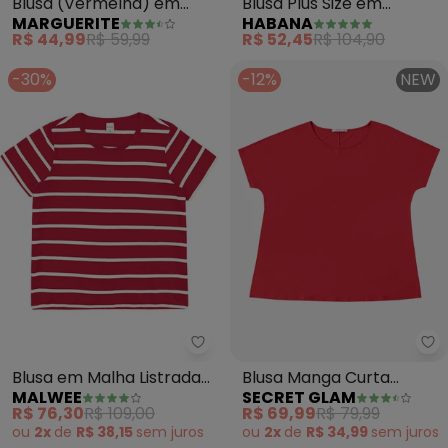
Blusa (Vermelha) em
Blusa Plus Size em
MARGUERITE
HABANA
Algodão
Misturinha (Vermelho)
R$ 44,99
R$ 59,99
R$ 52,45
R$ 104,90
-30%
-12%
NEW
Malwee - Blusa em Malha Listr
Se
Blusa em Malha Listrada
Blusa Manga Curta
MALWEE
SECRET GLAM
Plus(Vermelho)
Feminina Plus Size
R$ 76,30
R$ 109,00
R$ 69,99
R$ 79,99
(Vermelho)
ou
2x
de
R$ 38,15
sem
juros
ou
2x
de
R$ 34,99
sem
juros