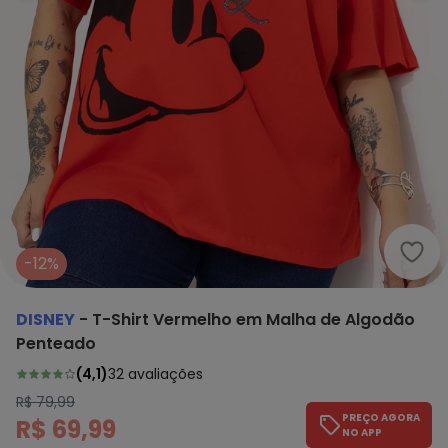
Disn
-12%
DISNEY
-
T-Shirt Vermelho em Malha de Algodão
Penteado
(
4,1
)
32
avaliações
R$ 79,99
PREÇO AGORA
R$ 69,99
NO APP