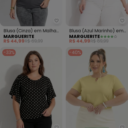
Marguerite - Blusa (Cinza) em 
Ma
Blusa (Cinza) em Malha
Blusa (Azul Marinho) em
MARGUERITE
MARGUERITE
de Viscose
Malha Texturizada
R$ 44,99
R$ 69,99
R$ 44,99
R$ 89,99
-33%
-40%