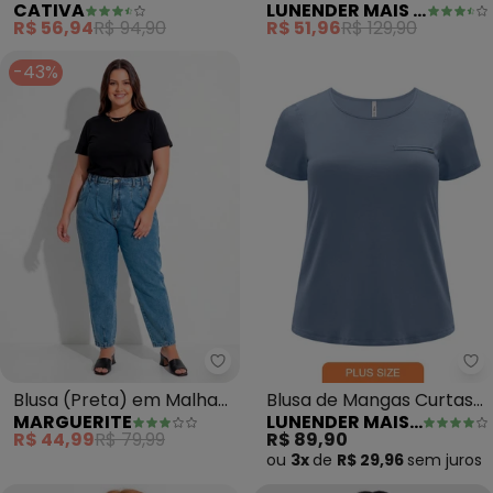
CATIVA
LUNENDER MAIS MULHER
Canelado (Amarelo)
Gola Degagê (Azul)
R$ 56,94
R$ 94,90
R$ 51,96
R$ 129,90
-43%
Marguerite - Blusa (Preta) em 
Lu
Blusa (Preta) em Malha
Blusa de Mangas Curtas
MARGUERITE
LUNENDER MAIS MULHER
de Algodão
Plus Size em Malha (Azul)
R$ 44,99
R$ 79,99
R$ 89,90
ou
3x
de
R$ 29,96
sem
juros