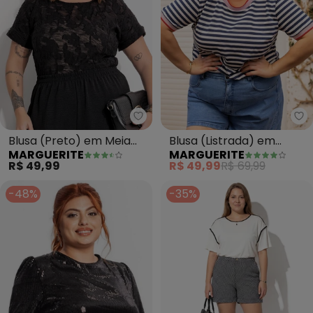
Marguerite - Blusa (Preto) em 
Ma
Blusa (Preto) em Meia
Blusa (Listrada) em
MARGUERITE
MARGUERITE
Malha Pontilhada
Malha Listrada
R$ 49,99
R$ 49,99
R$ 69,99
-48%
-35%