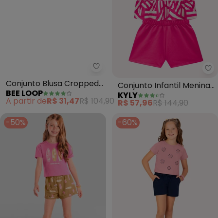
Bee Loop - Conjunto Blusa Crop
Ky
Conjunto Blusa Cropped
Conjunto Infantil Menina
BEE LOOP
KYLY
e Short (Rosa)
Formas Geométricas
A partir de
R$ 31,47
R$ 104,90
R$ 57,96
R$ 144,90
(Rosa)
-50%
-60%