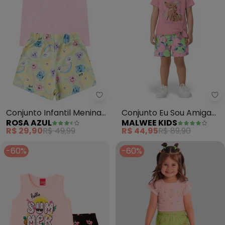
Rosa Azul - Conjunto Infantil Me
Ma
Conjunto Infantil Menina
Conjunto Eu Sou Amiga
ROSA AZUL
MALWEE KIDS
Love Verão Iaia (Rosa)
dos Animais (Rosa Claro)
R$ 29,90
R$ 49,99
R$ 44,95
R$ 89,90
-60%
-60%