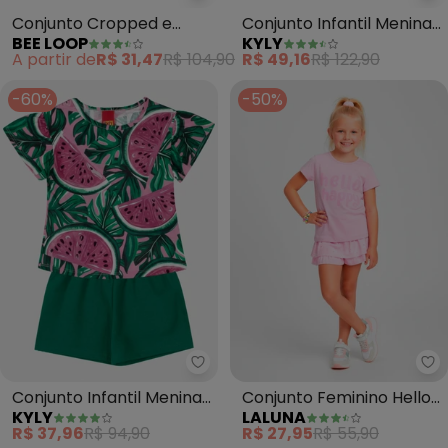
Bee Loop - Conjunto Cropped e 
Ky
Conjunto Cropped e
Conjunto Infantil Menina
BEE LOOP
KYLY
Short-Saia (Rosa)
Libélula (Rosa)
A partir de
R$ 31,47
R$ 104,90
R$ 49,16
R$ 122,90
-60%
-50%
Kyly - Conjunto Infantil Menina
La
Conjunto Infantil Menina
Conjunto Feminino Hello
KYLY
LALUNA
Melancia (Rosa)
Happy Flores(Rosa
R$ 37,96
R$ 94,90
R$ 27,95
R$ 55,90