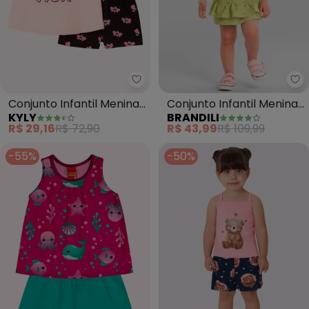
Kyly - Conjunto Infantil Menina
Br
Conjunto Infantil Menina
Conjunto Infantil Menina
KYLY
BRANDILI
Abacaxi (Rosa)
Florido (Rosa)
R$ 29,16
R$ 72,90
R$ 43,99
R$ 109,99
-55%
-50%