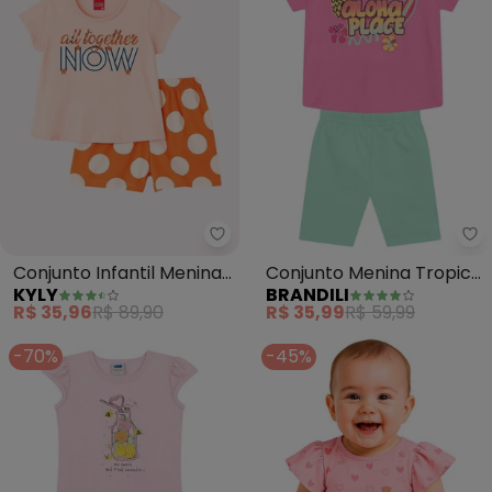
Kyly - Conjunto Infantil Menin
Br
Conjunto Infantil Menina
Conjunto Menina Tropical
KYLY
BRANDILI
Estampado (Rosa)
com Glitter (Rosa)
R$ 35,96
R$ 89,90
R$ 35,99
R$ 59,99
-70%
-45%