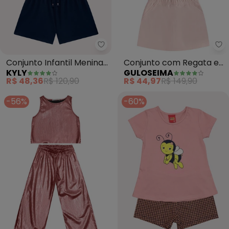
Kyly - Conjunto Infantil Menina 
Gu
Conjunto Infantil Menina
Conjunto com Regata e
KYLY
GULOSEIMA
Flor (Rosa)
Short-Saia (Rosa)
R$ 48,36
R$ 120,90
R$ 44,97
R$ 149,90
-56%
-60%