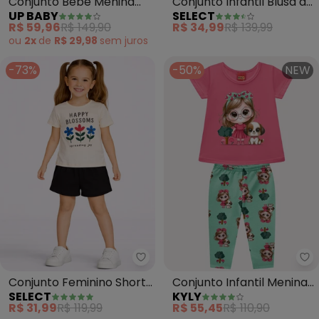
Conjunto Bebê Menina
Conjunto Infantil Blusa de
UP BABY
SELECT
em Suedine (Rosa)
Alça e Short (Rosa)
R$ 59,96
R$ 149,90
R$ 34,99
R$ 139,99
ou
2x
de
R$ 29,98
sem
juros
-73%
-50%
NEW
Select - Conjunto Feminino Sho
Ky
Conjunto Feminino Short
Conjunto Infantil Menina
SELECT
KYLY
e Blusa Estampada
Estampa (Rosa)
R$ 31,99
R$ 119,99
R$ 55,45
R$ 110,90
(Rosa)