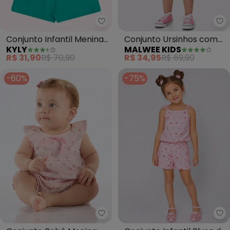
Kyly - Conjunto Infantil Menina
Ma
Conjunto Infantil Menina
Conjunto Ursinhos com
KYLY
MALWEE KIDS
Estampa (Rosa)
Glitter (Rosa)
R$ 31,90
R$ 70,90
R$ 34,95
R$ 69,90
-60%
-75%
Up Baby - Conjunto Bebê Menin
Se