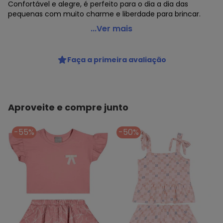
Confortável e alegre, é perfeito para o dia a dia das
pequenas com muito charme e liberdade para brincar.
Multimarcas - Conjunto em Malha Rosa
...Ver mais
Código do produto: 3942546
Comprimento da manga: Curta
Faça a primeira avaliação
Comprimento: Curto
Cintura: Alta
Decote frente: Redondo
Decote costas: Redondo
Fornecedor: FAKINI MALHAS LTDA / CNPJ 50.821.880/0018-8
Aproveite e compre junto
Feito: Brasil
Observação: Babado
-55%
-50%
Tecido: Malha
Composição: Blusa e short: 100% algodão