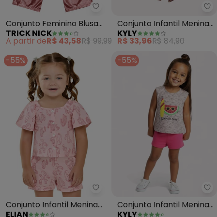
Trick Nick - Conjunto Feminino
Ky
Conjunto Feminino Blusa
Conjunto Infantil Menina
TRICK NICK
KYLY
com Pantacourt (Rosa)
Abelha (Rosa)
A partir de
R$ 43,58
R$ 99,99
R$ 33,96
R$ 84,90
-55%
-55%
Elian - Conjunto Infantil Menina
Ky
Conjunto Infantil Menina
Conjunto Infantil Menina
ELIAN
KYLY
Cactos (Rosa)
Melancia (Rosa)