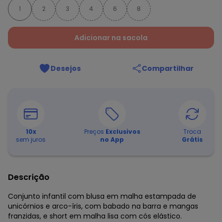
1
2
3
4
6
8
Adicionar na sacola
Desejos
Compartilhar
10
x
Preços
Exclusivos
Troca
sem juros
no App
Grátis
Descrição
Conjunto infantil com blusa em malha estampada de
unicórnios e arco-íris, com babado na barra e mangas
franzidas, e short em malha lisa com cós elástico.