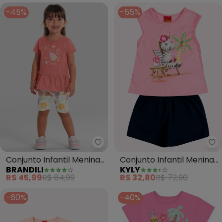
-45%
-55%
Brandili - Conjunto Infantil Men
Ky
Conjunto Infantil Menina
Conjunto Infantil Menina
BRANDILI
KYLY
de Melancia (Rosa)
Estampa (Rosa)
R$ 45,99
R$ 84,99
R$ 32,80
R$ 72,90
-60%
-40%