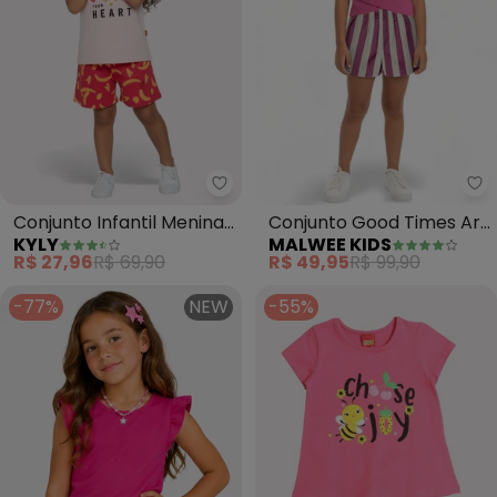
Kyly - Conjunto Infantil Menina 
Ma
Conjunto Infantil Menina
Conjunto Good Times Are
KYLY
MALWEE KIDS
Lettering (Rosa)
Coming (Rosa)
R$ 27,96
R$ 69,90
R$ 49,95
R$ 99,90
-77%
NEW
-55%