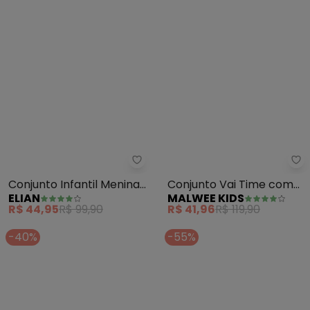
Elian - Conjunto Infantil Menina
Ma
Conjunto Infantil Menina
Conjunto Vai Time com
ELIAN
MALWEE KIDS
Sport (Rosa)
Bordado (Rosa Claro)
R$ 44,95
R$ 99,90
R$ 41,96
R$ 119,90
-40%
-55%