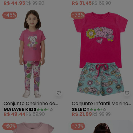
R$ 44,95
R$ 99,90
R$ 31,45
R$ 69,90
-45%
-78%
Malwee Kids - Conjunto Cheirinh
Se
Conjunto Cheirinho de
Conjunto Infantil Menina
MALWEE KIDS
SELECT
Flor com Glitter (Rosa)
Básico Curto (Rosa)
R$ 49,44
R$ 89,90
R$ 21,99
R$ 99,99
-60%
-73%