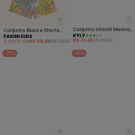
Fakini Kids - Conjunto Blusa e S
Ky
Conjunto Blusa e Shorts
Conjunto Infantil Menina
FAKINI KIDS
KYLY
(Rosa)
Lettering (Pink)
A partir de
R$ 40,45
R$ 89,90
R$ 31,45
R$ 69,90
-70%
-60%