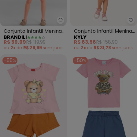
Brandili - Conjunto Infantil Men
Ky
Conjunto Infantil Menina
Conjunto Infantil Menina
BRANDILI
KYLY
Praiano (Rosa)
Sol (Rosa)
R$ 59,99
R$ 119,99
R$ 63,56
R$ 158,90
ou
2x
de
R$ 29,99
sem
juros
ou
2x
de
R$ 31,78
sem
juros
-55%
-50%