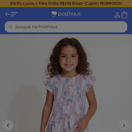
Até 10x s juros + Frete Grátis R$249 Brasil -Cupom PRORROGOU