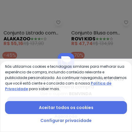
Alakazoo - Conjunto Listrado co
Ro
Conjunto Listrado com
Conjunto Blusa com
ALAKAZOO
ROVI KIDS
Blusa e Shorts (Rosa)
Shorts Feminino (Rosa)
R$ 55,16
R$ 137,90
R$ 47,74
R$ 134,99
-45%
-70%
Nós utilizamos cookies e tecnologias similares para melhorar sua
experiência de compra, incluindo conteúdo relevante e
publicidade personalizada. Ao continuar navegando, entendemos
Compre pelo app e ganhe
12% OFF + frete grátis
que você está ciente e concorda com a nossa
Política de
na sua primeira compra
Privacidade
para saber mais.
Use o cupom
BEMVINDA
Baixar app Posthaus
Aceitar todos os cookies
Agora não
Configurar privacidade