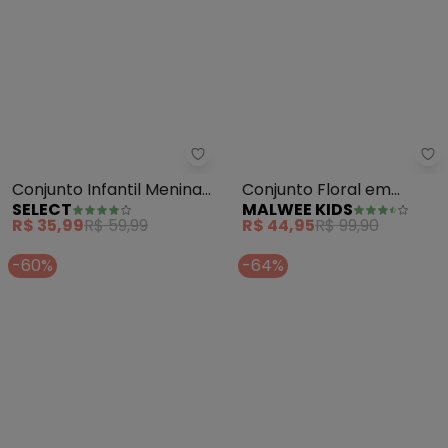
Select - Conjunto Infantil Meni
Ma
Conjunto Infantil Menina
Conjunto Floral em
SELECT
MALWEE KIDS
Blusa com Shorts (Rosa)
Cotton (Rosa)
R$ 35,99
R$ 59,99
R$ 44,95
R$ 99,90
-60%
-64%