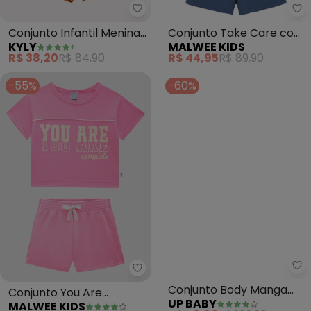
Kyly - Conjunto Infantil Menina 
Ma
Conjunto Infantil Menina
Conjunto Take Care com
KYLY
MALWEE KIDS
Ursinho (Rosa)
Ursinho (Rosa)
R$ 38,20
R$ 84,90
R$ 44,95
R$ 89,90
-55%
-60%
Malwee Kids - Conjunto You Ar
Up
Conjunto You Are
Conjunto Body Manga
MALWEE KIDS
UP BABY