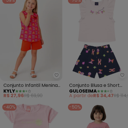
-59%
-70%
Kyly - Conjunto Infantil Menina
Gu
Conjunto Infantil Menina
Conjunto Blusa e Short
KYLY
GULOSEIMA
Coração (Rosa)
em Cotton (Rosa)
R$ 27,96
R$ 69,90
A partir de
R$ 34,47
R$ 114
-40%
-50%