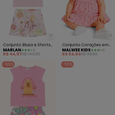
Marlan - Conjunto Blusa e Short
Ma
Conjunto Blusa e Shorts
Conjunto Corações em
MARLAN
MALWEE KIDS
Salada de Frutas (Rosa)
Cotton (Rosa)
R$ 44,97
R$ 149,90
R$ 54,94
R$ 99,90
-55%
-55%