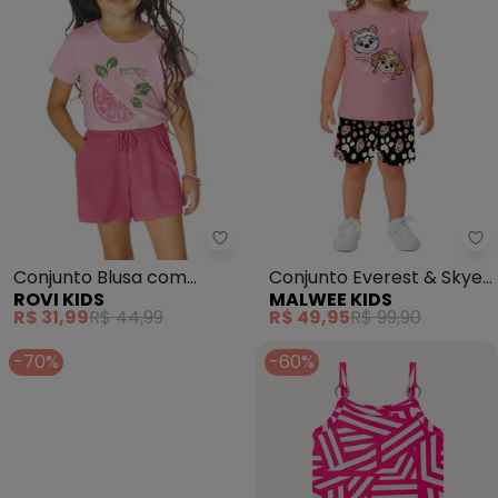
Rovi Kids - Conjunto Blusa com 
Ma
Conjunto Blusa com
Conjunto Everest & Skye®
ROVI KIDS
MALWEE KIDS
Shorts (Rosa)
(Rosa Claro)
R$ 31,99
R$ 44,99
R$ 49,95
R$ 99,90
-70%
-60%