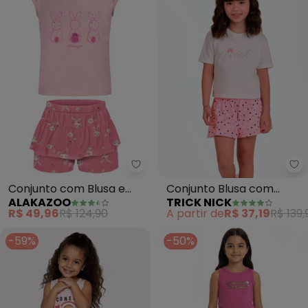
Alakazoo - Conjunto com Blusa 
Tr
Conjunto com Blusa e
Conjunto Blusa com
ALAKAZOO
TRICK NICK
Shorts Saia Estampado
Shorts (Rosa)
R$ 49,96
R$ 124,90
A partir de
R$ 37,19
R$ 139,
(Rosa)
-59%
-50%