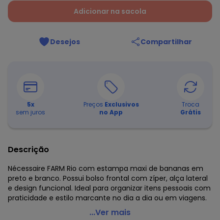
Adicionar na sacola
Desejos
Compartilhar
5
x
Preços
Exclusivos
Troca
sem juros
no App
Grátis
Descrição
Nécessaire FARM Rio com estampa maxi de bananas em
preto e branco. Possui bolso frontal com zíper, alça lateral
e design funcional. Ideal para organizar itens pessoais com
praticidade e estilo marcante no dia a dia ou em viagens.
Farm Etc - Necessaire Amô Copabanana Preto
...Ver mais