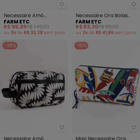
Fa
Necessaire Amô
Necessaire Ora Bolas
FARM ETC
FARM ETC
Copatucano (Preto)
Floral Paraiso (Preto)
R$ 96,85
R$ 149,00
R$ 83,30
R$ 98,00
ou
3x
de
R$ 32,28
sem
juros
ou
2x
de
R$ 41,65
sem
juros
-35%
-10%
Farm Etc - Necessaire Amô Co
Fa
Necessaire Amô
Maxi Necessaire Ora