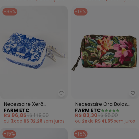
-35%
-15%
Farm Etc - Necessaire Xerô Coqu
Fa
Necessaire Xerô
Necessaire Ora Bolas
FARM ETC
FARM ETC
Coqueiro de Flor (Off
Painted Flowers (Verde)
R$ 96,85
R$ 149,00
R$ 83,30
R$ 98,00
White)
ou
3x
de
R$ 32,28
sem
juros
ou
2x
de
R$ 41,65
sem
juros
-15%
-15%