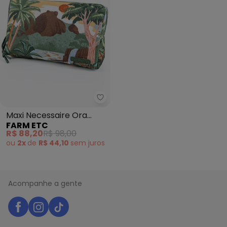
Farm Etc - Maxi Necessaire Ora
Maxi Necessaire Ora
FARM ETC
Bolas Pedra Gavea
R$ 88,20
R$ 98,00
(Verde)
ou
2x
de
R$ 44,10
sem
juros
Acompanhe a gente