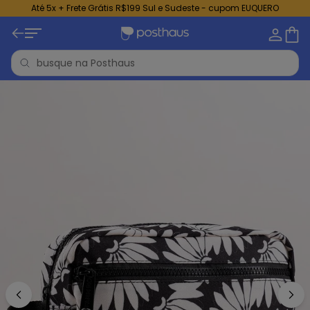
Até 5x + Frete Grátis R$199 Sul e Sudeste - cupom EUQUERO