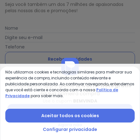
Seja você também um dos 7 milhões de apaixonados
pelas nossas dicas e promoções!
Nome
Digite seu e-mail
Telefone
Receber novidades
Nós utilizamos cookies e tecnologias similares para melhorar sua
Ao enviar o cadastro, você concorda com a nossa
Política
experiência de compra, incluindo conteúdo relevante e
de Privacidade
publicidade personalizada. Ao continuar navegando, entendemos
Compre pelo app e ganhe
12% OFF + frete grátis
que você está ciente e concorda com a nossa
Política de
na sua primeira compra
Privacidade
para saber mais.
Use o cupom
BEMVINDA
Posthaus é uma marca da Posthaus Ltda / CNPJ:
Baixar app Posthaus
Aceitar todos os cookies
80.462.138/0001-41
Endereço: Rua Werner Duwe, 202 Bairro Badenfurt -
Agora não
89.070-700 - Blumenau/SC
Configurar privacidade