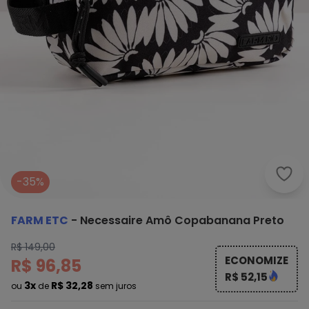
Farm
-35%
FARM ETC
-
Necessaire Amô Copabanana Preto
R$ 149,00
ECONOMIZE
R$ 96,85
R$ 52,15
3x
R$ 32,28
ou
de
sem juros