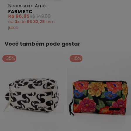
Necessaire Amô
FARM ETC
Copatucano Preto
R$ 96,85
R$ 149,00
ou
3x
de
R$ 32,28
sem
juros
Você também pode gostar
-35%
-15%