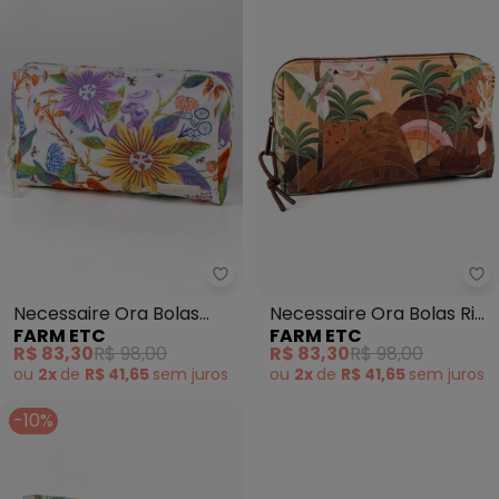
Farm Etc - Necessaire Ora Bola
Fa
Necessaire Ora Bolas
Necessaire Ora Bolas Rio
FARM ETC
FARM ETC
Midnight Macaw (Off
de Mosaico (Marrom)
R$ 83,30
R$ 98,00
R$ 83,30
R$ 98,00
White)
ou
2x
de
R$ 41,65
sem
juros
ou
2x
de
R$ 41,65
sem
juros
-10%