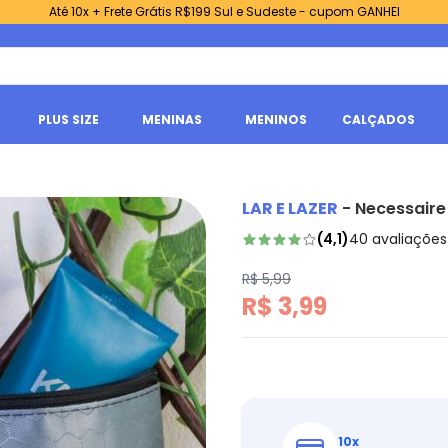
Até 10x + Frete Grátis R$199 Sul e Sudeste - cupom GANHEI
PLUS SIZE
MENINAS
MENINOS
CALÇADOS
LAR E LAZER
-
Necessaire
(
4,1
)
40
avaliações
R$ 5,99
R$ 3,99
10
x