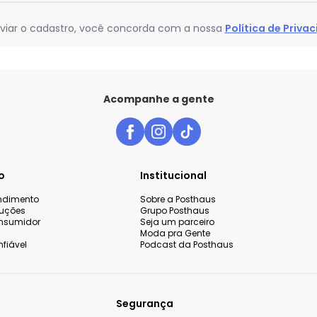
viar o cadastro, você concorda com a nossa
Política de Priva
Acompanhe a gente
o
Institucional
endimento
Sobre a Posthaus
luções
Grupo Posthaus
nsumidor
Seja um parceiro
Moda pra Gente
fiável
Podcast da Posthaus
Segurança