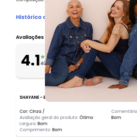
Histórico de preços
O preço apresentado abaixo é o menor oferecido em al
agosto/2026
Avaliações
julho/2026
junho/2026
O que as clientes 
4.1
maio/2026
Apertado
40
avaliações
Bom
abril/2026
Folgado
março/2026
fevereiro/2026
SHAYANE
-
BELA VISTA DE MINAS - MG
Cor:
Cinza
/
Comentário
Avaliação geral do produto:
Ótimo
Bom
Largura:
Bom
Comprimento:
Bom