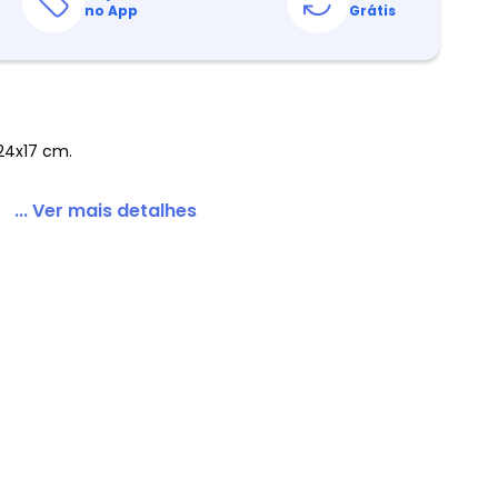
no App
Grátis
 24x17 cm.
... Ver mais detalhes