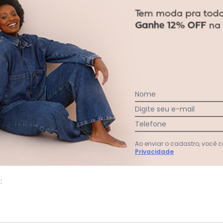
gum dia do mês, para o menor tamanho disponível.
acharam da largura?
O que as cli
3
%
Curto
Nome
97
%
Bom
Digite seu e-mail
0
%
Longo
Telefone
Ao enviar o cadastro, você
Privacidade
: