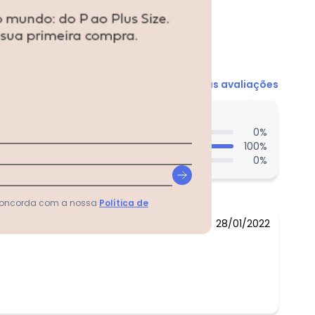
N/D*
Ver todas as avaliações
N/D*
N/D*
entes acharam do comprimento?
N/D*
0
%
100
%
N/D*
0
%
N/D*
N/D*
 concorda com a nossa
Política de
28/01/2022