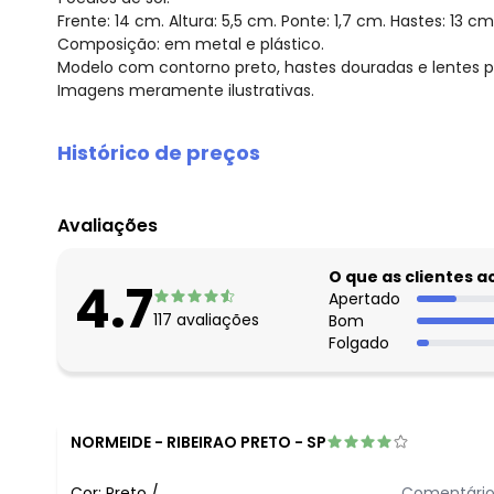
Frente: 14 cm. Altura: 5,5 cm. Ponte: 1,7 cm. Hastes: 13 cm
Composição: em metal e plástico.
Modelo com contorno preto, hastes douradas e lentes 
Imagens meramente ilustrativas.
Histórico de preços
O preço apresentado abaixo é o menor oferecido em al
agosto/2026
Avaliações
julho/2026
junho/2026
O que as clientes 
4.7
maio/2026
Apertado
117
avaliações
Bom
abril/2026
Folgado
março/2026
fevereiro/2026
NORMEIDE
-
RIBEIRAO PRETO - SP
Cor:
Preto
/
Comentário