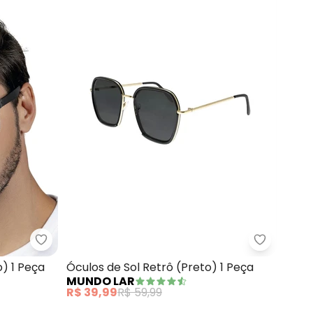
ho (Preto) 1 Peça
Mundo Lar - Óculos de Sol Unissex (Preto) 1 Peça
Mundo Lar
o) 1 Peça
Óculos de Sol Retrô (Preto) 1 Peça
MUNDO LAR
R$ 39,99
R$ 59,99