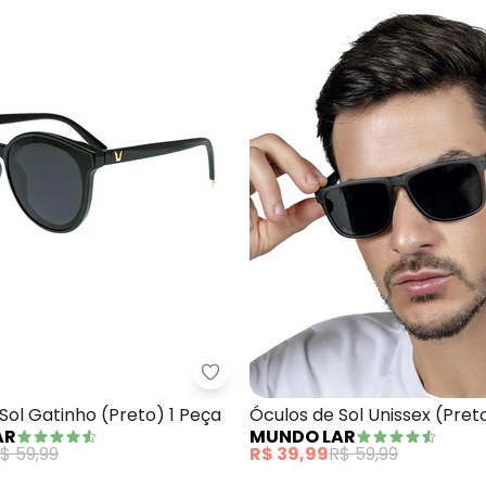
los de Sol Gatinho (Preto) 1 Peça
Mundo Lar - Óculos de Sol Gatin
Sol Gatinho (Preto) 1 Peça
Óculos de Sol Unissex (Pret
AR
MUNDO LAR
$ 59,99
R$ 39,99
R$ 59,99