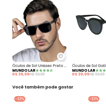
Mundo Lar - Óculos de So
Óculos de Sol Unissex Preto 1
Óculos de Sol Gat
MUNDO LAR
MUNDO LAR
Peça
1 Peça
R$ 39,99
R$ 59,99
R$ 39,99
R$ 59,99
Você também pode gostar
-33%
-33%