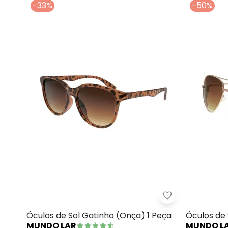
-33%
-50%
Mundo Lar - Óc
Óculos de Sol Gatinho (Onça) 1 Peça
Óculos de 
MUNDO LAR
MUNDO L
Peça