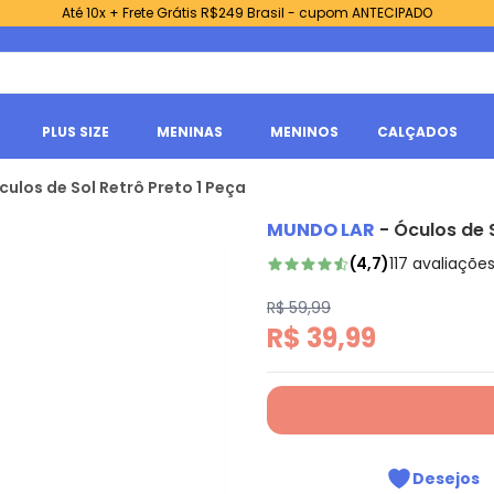
Até 10x + Frete Grátis R$249 Brasil - cupom ANTECIPADO
PLUS SIZE
MENINAS
MENINOS
CALÇADOS
culos de Sol Retrô Preto 1 Peça
MUNDO LAR
-
Óculos de S
(
4,7
)
117
avaliaçõe
R$ 59,99
R$ 39,99
Desejos