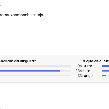
.
pretas. Acompanha estojo.
gum dia do mês, para o menor tamanho disponível.
acharam da largura?
O que as cli
10
%
Curto
88
%
Bom
3
%
Longo
: