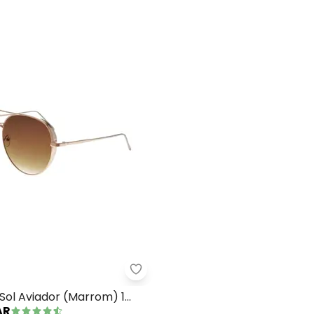
ulos de Sol Gatinho (Onça) 1 Peça
Mundo Lar - Óculos de Sol Aviad
Sol Aviador (Marrom) 1
AR