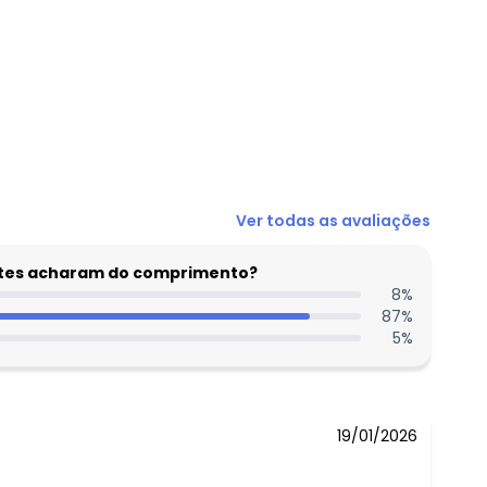
N/D*
Ver todas as avaliações
R$ 39,99
R$ 39,99
entes acharam do comprimento?
R$ 39,99
8
%
87
%
N/D*
5
%
N/D*
R$ 39,99
19/01/2026