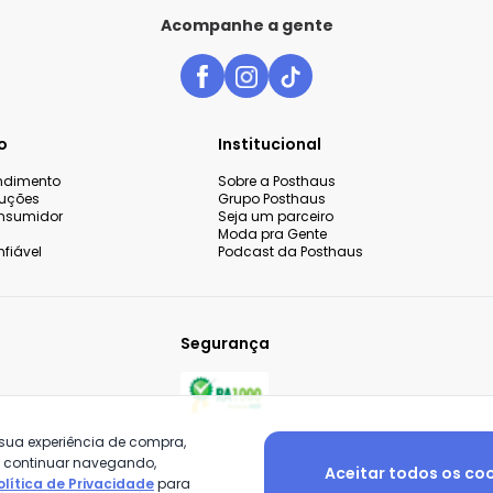
Acompanhe a gente
o
Institucional
endimento
Sobre a Posthaus
luções
Grupo Posthaus
nsumidor
Seja um parceiro
Moda pra Gente
fiável
Podcast da Posthaus
Segurança
 sua experiência de compra,
o continuar navegando,
Aceitar todos os co
olítica de Privacidade
para