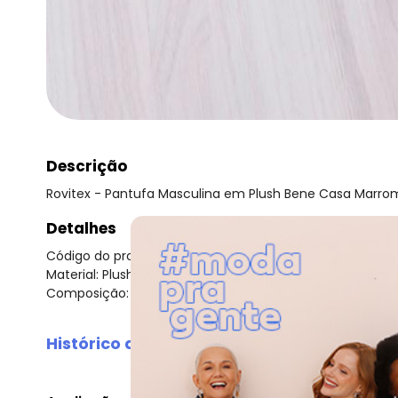
Descrição
Rovitex - Pantufa Masculina em Plush Bene Casa Marro
Detalhes
Código do produto: 6593004
Material: Plush
Composição: Tecido
Histórico de preços
O preço apresentado abaixo é o menor oferecido em al
agosto/2026