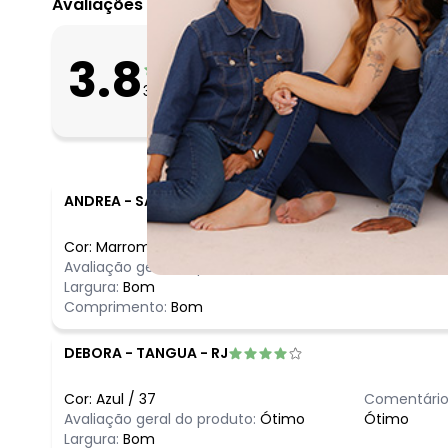
Avaliações
julho/2026
junho/2026
O que as clientes 
3.8
maio/2026
Apertado
39
avaliações
Bom
abril/2026
Folgado
março/2026
fevereiro/2026
ANDREA
-
SAO PAULO - SP
Cor:
Marrom
/
39
Comentário
Avaliação geral do produto:
Ótimo
Ótimo
Largura:
Bom
Comprimento:
Bom
DEBORA
-
TANGUA - RJ
Cor:
Azul
/
37
Comentário
Avaliação geral do produto:
Ótimo
Ótimo
Largura:
Bom