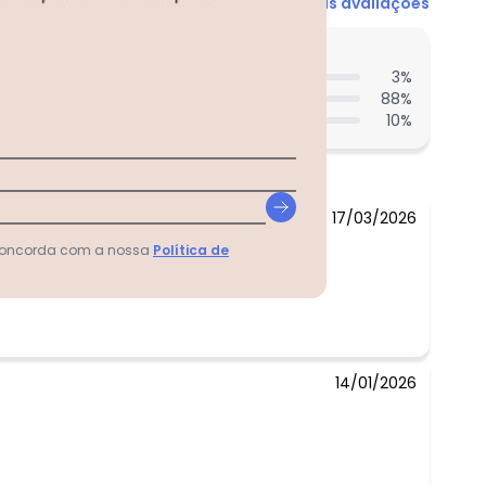
N/D*
Ver todas as avaliações
N/D*
N/D*
entes acharam do comprimento?
N/D*
3
%
88
%
N/D*
10
%
R$ 16,99
N/D*
17/03/2026
 concorda com a nossa
Política de
14/01/2026