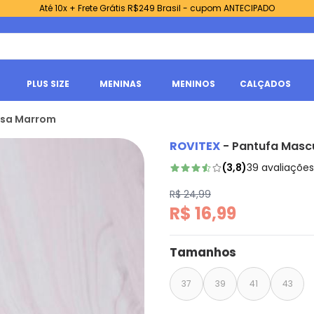
Até 10x + Frete Grátis R$249 Brasil - cupom ANTECIPADO
PLUS SIZE
MENINAS
MENINOS
CALÇADOS
Casa Marrom
ROVITEX
-
Pantufa Masc
(
3,8
)
39
avaliações
R$ 24,99
R$ 16,99
Tamanhos
37
39
41
43