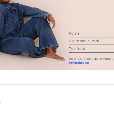
acharam da largura?
O que as cli
3
%
Curto
83
%
Bom
15
%
Longo
Nome
Digite seu e-mail
Telefone
Ao enviar o cadastro, você
:
Privacidade
: