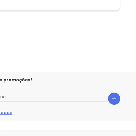
 e promoções!
one
cidade