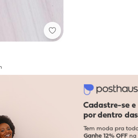
Rovitex - Pantufa Masculina em P
m
gum dia do mês, para o menor tamanho disponível.