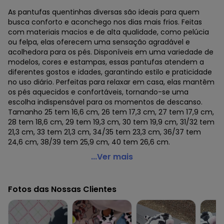
As pantufas quentinhas diversas são ideais para quem
busca conforto e aconchego nos dias mais frios. Feitas
com materiais macios e de alta qualidade, como pelúcia
ou felpa, elas oferecem uma sensação agradável e
acolhedora para os pés. Disponíveis em uma variedade de
modelos, cores e estampas, essas pantufas atendem a
diferentes gostos e idades, garantindo estilo e praticidade
no uso diário. Perfeitas para relaxar em casa, elas mantêm
os pés aquecidos e confortáveis, tornando-se uma
escolha indispensável para os momentos de descanso.
Tamanho 25 tem 16,6 cm, 26 tem 17,3 cm, 27 tem 17,9 cm,
28 tem 18,6 cm, 29 tem 19,3 cm, 30 tem 19,9 cm, 31/32 tem
21,3 cm, 33 tem 21,3 cm, 34/35 tem 23,3 cm, 36/37 tem
24,6 cm, 38/39 tem 25,9 cm, 40 tem 26,6 cm.
Cia da Malha - Pantufas Quentinhas Diversas Infantil
...Ver mais
Adulta de Frio Inverno Panda Preto
Código do produto: 23087368
Fotos das Nossas Clientes
water_resistance : não indicado para usar na água
Histórico de preços