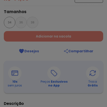
Tamanhos
34
36
38
Adicionar na sacola
Desejos
Compartilhar
10
x
Preços
Exclusivos
Troca
sem juros
no App
Grátis
Descrição