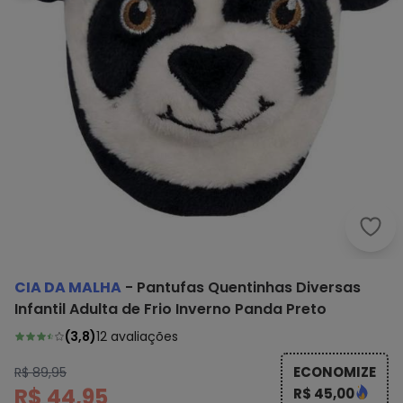
Cia 
CIA DA MALHA
-
Pantufas Quentinhas Diversas
Infantil Adulta de Frio Inverno Panda Preto
(
3,8
)
12
avaliações
ECONOMIZE
R$ 89,95
R$ 44,95
R$ 45,00