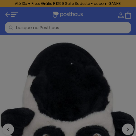
Até 10x + Frete Grátis R$199 Sul e Sudeste - cupom GANHEI