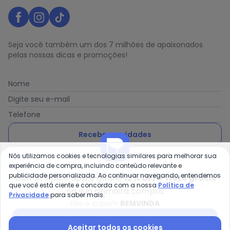
Seja você também um dos 7 milhões de apaixonados
pelas nossas dicas e promoções!
Nome
Digite seu e-mail
Telefone
Receber novidades
Nós utilizamos cookies e tecnologias similares para melhorar sua
Ao enviar o cadastro, você concorda com a nossa
Política
experiência de compra, incluindo conteúdo relevante e
de Privacidade
publicidade personalizada. Ao continuar navegando, entendemos
Compre pelo app e ganhe
12% OFF + frete grátis
que você está ciente e concorda com a nossa
Política de
na sua primeira compra
Privacidade
para saber mais.
Use o cupom
BEMVINDA
Posthaus é uma marca da Posthaus Ltda / CNPJ:
Baixar app Posthaus
Aceitar todos os cookies
80.462.138/0001-41