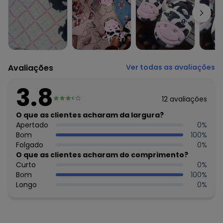
O preço apresentado abaixo é o menor oferecido em
algum dia do mês, para o menor tamanho disponível.
N/D*
agosto/2026
N/D*
julho/2026
N/D*
junho/2026
N/D*
maio/2026
N/D*
abril/2026
Avaliações
Ver todas as avaliações
N/D*
março/2026
N/D*
fevereiro/2026
3.8
12
avaliações
O que as clientes acharam da largura?
Apertado
0
%
Bom
100
%
Folgado
0
%
O que as clientes acharam do comprimento?
Curto
0
%
Bom
100
%
Longo
0
%