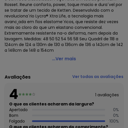
Rosset. Reune conforto, power, toque macio e dura´vel por
se tratar de um tecido de Ketten. Desenvolvido com o
revoluciona´rio Lycra® Xtra Life, a tecnologia mais
avanc¸ada em fios elastome´ricos, que resiste dez vezes
mais ao cloro do que um elastano convencional.
Extremamente resistente na~o deforma, nem depois da
lavagem. Medidas: 48 50 52 54 56 58 Seu Quadril de 118 a
124cm de 124 a 130m de 130 a 136cm de 136 a 142cm de 142
a 148cm de 148 a 154cm
Bold Beach - Parte de Baixo Hot Pants Plus Size Verde
...Ver mais
Código do produto: 22421208
Avaliações
Ver todas as avaliações
Histórico de preços
4
O preço apresentado abaixo é o menor oferecido em
algum dia do mês, para o menor tamanho disponível.
1
avaliações
N/D*
agosto/2026
O que as clientes acharam da largura?
N/D*
julho/2026
Apertado
0
%
N/D*
junho/2026
Bom
0
%
N/D*
maio/2026
Folgado
100
%
N/D*
abril/2026
O que as clientes acharam do comprimento?