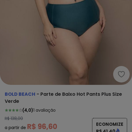
Bold
BOLD BEACH
-
Parte de Baixo Hot Pants Plus Size
Verde
(
4,0
)
1
avaliação
R$ 138,00
ECONOMIZE
R$ 96,60
a partir de
R$ 41,40