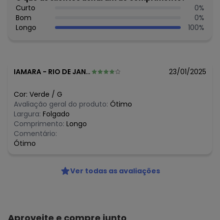
N/D*
março/2026
Curto
0
%
N/D*
fevereiro/2026
Bom
0
%
Longo
100
%
IAMARA
-
RIO DE JANEIRO - RJ
23/01/2025
Cor:
Verde
/
G
Avaliação geral do produto:
Ótimo
Largura:
Folgado
Comprimento:
Longo
Comentário:
Ótimo
Ver todas as avaliações
Aproveite e compre junto