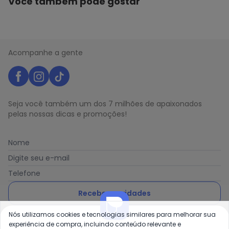
Você também pode gostar
Acompanhe a gente
Seja você também um dos 7 milhões de apaixonados
pelas nossas dicas e promoções!
Nome
Digite seu e-mail
Telefone
Receber novidades
Nós utilizamos cookies e tecnologias similares para melhorar sua
Ao enviar o cadastro, você concorda com a nossa
Política
experiência de compra, incluindo conteúdo relevante e
de Privacidade