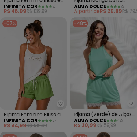
Pijama Feminino Blusa e
Pijama Manga Curta
INFINITA COR
ALMA DOLCE
Short (Bege)
(Pink)
R$ 46,99
R$ 139,99
A partir de
R$ 29,99
R$ 79,
-67%
-48%
Al
Infinita Cor - Pijama Feminino B
Pijama (Verde) de Alças
Pijama Feminino Blusa de
ALMA DOLCE
INFINITA COR
e Renda na Barra Shorts
Alça e Short (Verde)
R$ 30,99
R$ 59,99
R$ 44,99
R$ 139,99