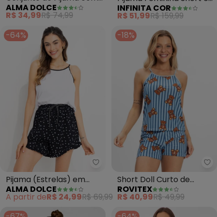
ALMA DOLCE
INFINITA COR
Recortes (Azul Claro)
Blusa (Bege)
R$ 34,99
R$ 74,99
R$ 51,99
R$ 159,99
-64%
-18%
Alma Dolce - Pijama (Estrelas)
Ro
Pijama (Estrelas) em
Short Doll Curto de
ALMA DOLCE
ROVITEX
Malha de Algodão
Liganete Bella Ana (Azul)
A partir de
R$ 24,99
R$ 69,99
R$ 40,99
R$ 49,99
-67%
-64%