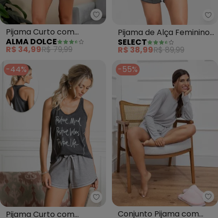
Alma Dolce - Pijama Curto com
Se
Pijama Curto com
Pijama de Alça Feminino
ALMA DOLCE
SELECT
Babado (Mescla e
(Cinza)
R$ 34,99
R$ 79,99
R$ 38,99
R$ 89,99
Branco)
-44%
-55%
Al
Alma Dolce - Pijama Curto co
Conjunto Pijama com
Pijama Curto com