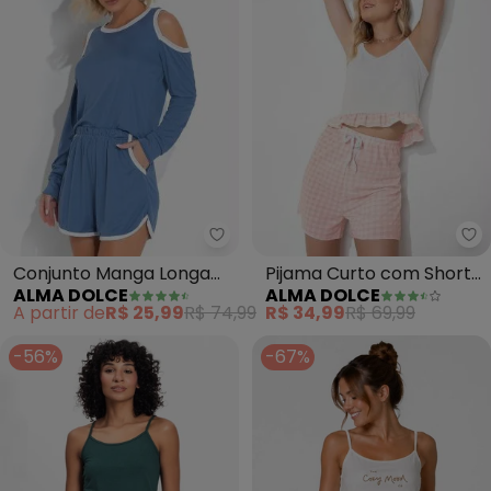
Alma Dolce - Conjunto Manga L
Al
Conjunto Manga Longa
Pijama Curto com Shorts
ALMA DOLCE
ALMA DOLCE
com Recortes (Azul)
Estampado (Vichy Rosa)
A partir de
R$ 25,99
R$ 74,99
R$ 34,99
R$ 69,99
-56%
-67%