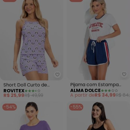
Al
Rovitex - Short Doll Curto de Li
Pijama com Estampa
Short Doll Curto de
ALMA DOLCE
ROVITEX
(Branco e Azul Marinho)
Liganete Bella Ana (Roxo)
A partir de
R$ 34,99
R$ 84
R$ 25,99
R$ 49,99
-54%
-55%