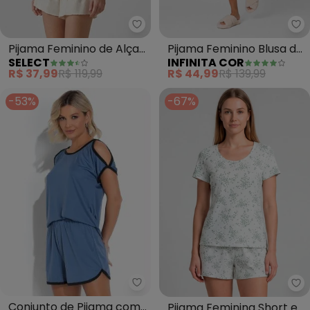
Select - Pijama Feminino de Alç
In
Pijama Feminino de Alças
Pijama Feminino Blusa de
SELECT
INFINITA COR
(Bege)
Alça e Short (Rosa)
R$ 37,99
R$ 119,99
R$ 44,99
R$ 139,99
-53%
-67%
Alma Dolce - Conjunto de Pijam
In
Conjunto de Pijama com
Pijama Feminina Short e