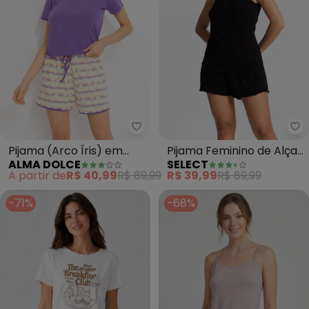
Alma Dolce - Pijama (Arco Íris
Se
Pijama (Arco Íris) em
Pijama Feminino de Alças
ALMA DOLCE
SELECT
Malha Suede
(Preto)
A partir de
R$ 40,99
R$ 89,99
R$ 39,99
R$ 89,99
-71%
-68%