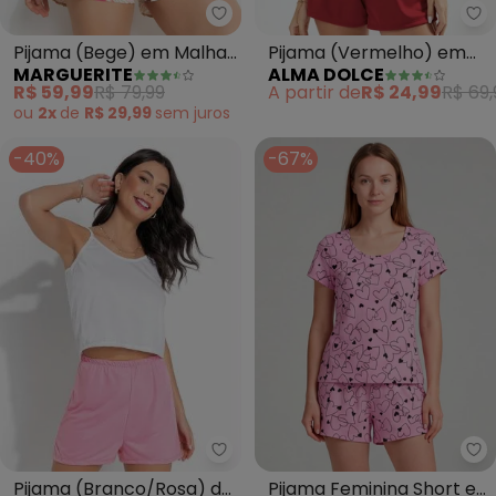
Marguerite - Pijama (Bege) em
Al
Pijama (Bege) em Malha
Pijama (Vermelho) em
MARGUERITE
ALMA DOLCE
de Algodão
Malha
R$ 59,99
R$ 79,99
A partir de
R$ 24,99
R$ 69,
ou
2x
de
R$ 29,99
sem
juros
-40%
-67%
Alma Dolce - Pijama (Branco/R
In
Pijama (Branco/Rosa) de
Pijama Feminina Short e