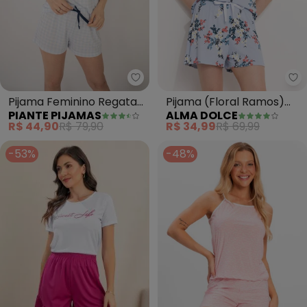
Piante Pijamas - Pijama Feminin
Al
Pijama Feminino Regata
Pijama (Floral Ramos)
PIANTE PIJAMAS
ALMA DOLCE
Poliviscose Xadrez (Azul)
em Canelado
R$ 44,90
R$ 79,90
R$ 34,99
R$ 69,99
-53%
-48%