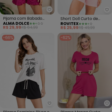
Alma Dolce - Pijama com Babad
Ro
Pijama com Babado
Short Doll Curto de
ALMA DOLCE
ROVITEX
(Branco e Pink)
Liganete Bella Ana (Rosa)
R$ 29,99
R$ 64,99
R$ 25,99
R$ 49,99
-66%
-62%
Infinita Cor - Pijama Feminino B
Al