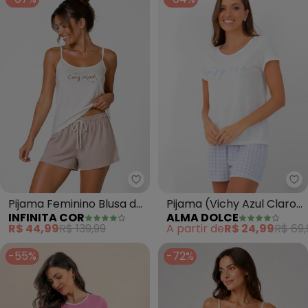
Infinita Cor - Pijama Feminino B
Al
Pijama Feminino Blusa de
Pijama (Vichy Azul Claro)
INFINITA COR
ALMA DOLCE
Alça e Short (Bege)
em Poliviscose
R$ 44,99
R$ 139,99
A partir de
R$ 24,99
R$ 69,
-55%
-72%