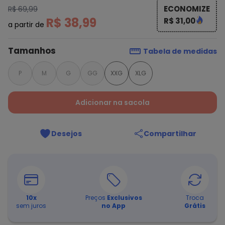
ECONOMIZE
R$ 69,99
R$ 38,99
R$ 31,00
a partir de
Tamanhos
Tabela de medidas
P
M
G
GG
XXG
XLG
Adicionar na sacola
Desejos
Compartilhar
10
x
Preços
Exclusivos
Troca
sem juros
no App
Grátis