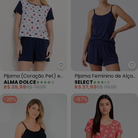
Alma Dolce - Pijama (Coração 
Se
Pijama (Coração Pet) em
Pijama Feminino de Alças
ALMA DOLCE
SELECT
Malha de Algodão
(Azul)
R$ 39,99
R$ 79,99
R$ 37,99
R$ 119,99
-28%
-67%