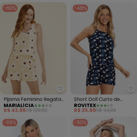
-60%
-48%
Marialícia - Pijama Feminino 
Ro
Pijama Feminino Regata
Short Doll Curto de
MARIALÍCIA
ROVITEX
Estampado (Amarelo)
Liganete Bella Ana (Azul)
R$ 43,96
R$ 109,90
R$ 25,99
R$ 49,99
-65%
-50%