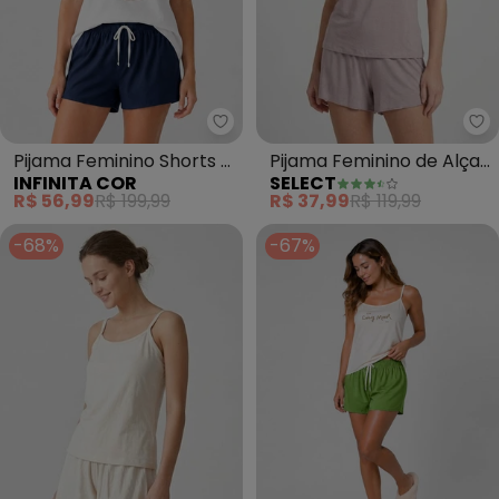
Infinita Cor - Pijama Feminino Sh
Se
Pijama Feminino Shorts e
Pijama Feminino de Alças
INFINITA COR
SELECT
Blusa (Azul)
(Rosa)
R$ 56,99
R$ 199,99
R$ 37,99
R$ 119,99
-68%
-67%