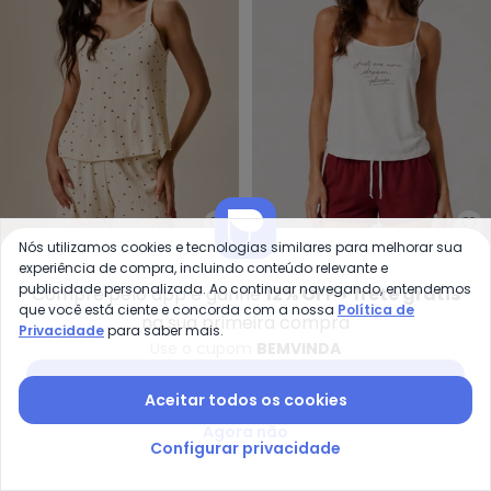
Malwee - Pijama Curto Café (R
In
Nós utilizamos cookies e tecnologias similares para melhorar sua
Pijama Curto Café (Rosa)
Pijama Feminino Short e
experiência de compra, incluindo conteúdo relevante e
MALWEE
INFINITA COR
Blusa de Alça (Vermelho)
publicidade personalizada. Ao continuar navegando, entendemos
Compre pelo app e ganhe
12% OFF + frete grátis
R$ 62,55
R$ 139,00
R$ 43,99
R$ 159,99
que você está ciente e concorda com a nossa
Política de
na sua primeira compra
ou
2x
de
R$ 31,27
sem
juros
Privacidade
para saber mais.
Use o cupom
BEMVINDA
-55%
-72%
Baixar app Posthaus
Aceitar todos os cookies
Agora não
Configurar privacidade