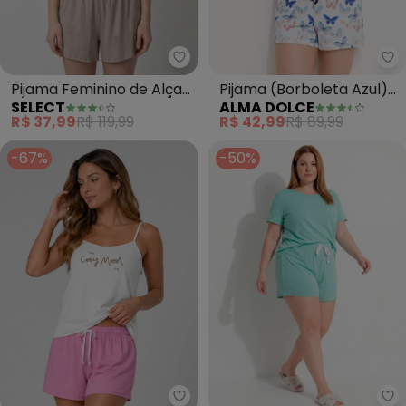
Select - Pijama Feminino de Alç
Al
Pijama Feminino de Alças
Pijama (Borboleta Azul)
SELECT
ALMA DOLCE
(Bege)
em Malha Suede
R$ 37,99
R$ 119,99
R$ 42,99
R$ 89,99
-67%
-50%
Infinita Cor - Pijama Feminino B
Ma