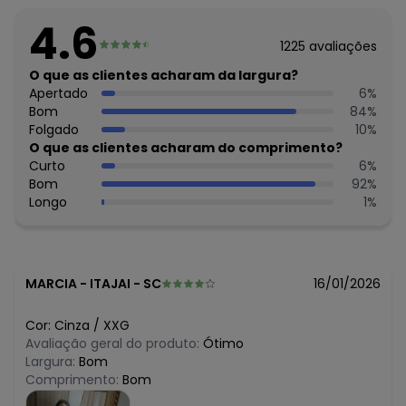
R$ 69,99
abril/2026
R$ 48,99
março/2026
4.6
R$ 48,99
fevereiro/2026
1225
avaliações
O que as clientes acharam da largura?
Apertado
6
%
Bom
84
%
Folgado
10
%
O que as clientes acharam do comprimento?
Curto
6
%
Bom
92
%
Longo
1
%
MARCIA
-
ITAJAI - SC
16/01/2026
Cor:
Cinza
/
XXG
Avaliação geral do produto:
Ótimo
Largura:
Bom
Comprimento:
Bom