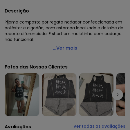
Descrição
Pijama composto por regata nadador confeccionada em
poliéster e algodão, com estampa localizada e detalhe de
recorte diferenciado. E short em moletinho com cadarço
não funcional.
Alma Dolce - Pijama Curto com Estampa Lettering
...Ver mais
Chumbo
Código do produto: 2155588
Fotos das Nossas Clientes
Tecido: Algodao poliamida elastan
Composição: Conforme imagem etiqueta
Histórico de preços
O preço apresentado abaixo é o menor oferecido em
algum dia do mês, para o menor tamanho disponível.
R$ 49,99
agosto/2026
R$ 49,99
julho/2026
R$ 69,99
junho/2026
R$ 59,99
maio/2026
Avaliações
Ver todas as avaliações