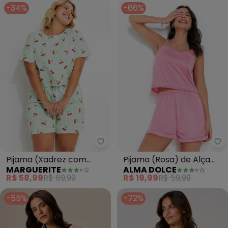
-34%
-66%
Al
Marguerite - Pijama (Xadrez c
Pijama (Rosa) de Alça
Pijama (Xadrez com
ALMA DOLCE
MARGUERITE
com Babadinho
Cereja) em Malha de
R$ 19,99
R$ 59,99
R$ 58,99
R$ 89,99
Algodão
-55%
-72%