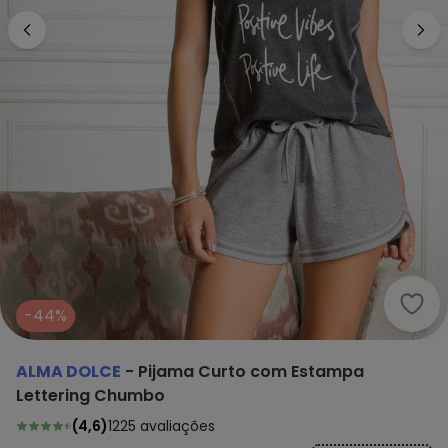
Alma
-44%
ALMA DOLCE
-
Pijama Curto com Estampa
Lettering Chumbo
(
4,6
)
1225
avaliações