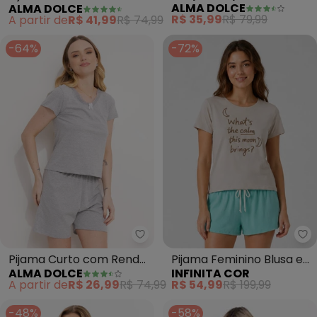
ALMA DOLCE
ALMA DOLCE
Detalhe nas Costas
Estampa Lettering
R$ 35,99
R$ 79,99
A partir de
R$ 41,99
R$ 74,99
(Cinza)
(Chumbo)
-64%
-72%
Alma Dolce - Pijama Curto com
In
Pijama Curto com Renda
Pijama Feminino Blusa e
ALMA DOLCE
INFINITA COR
(Mescla)
Short (Azul)
A partir de
R$ 26,99
R$ 74,99
R$ 54,99
R$ 199,99
-48%
-58%