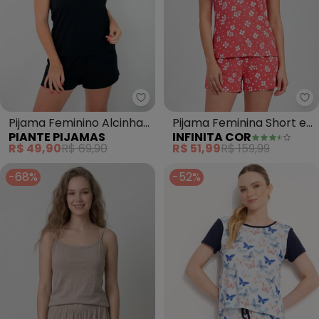
Piante Pijamas - Pijama Feminino
In
Pijama Feminino Alcinha
Pijama Feminina Short e
PIANTE PIJAMAS
INFINITA COR
Kelly (Preto)
Blusa (Branco)
R$ 49,90
R$ 69,90
R$ 51,99
R$ 159,99
-68%
-52%