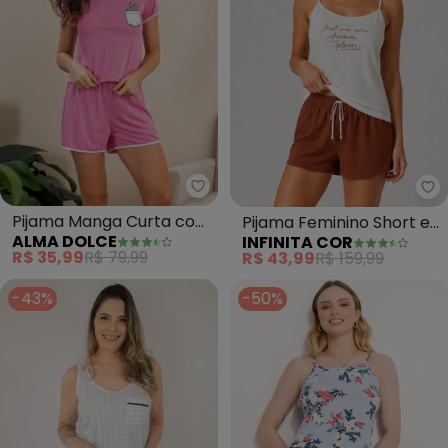
Alma Dolce - Pijama Manga Cu
In
Pijama Manga Curta com
Pijama Feminino Short e
ALMA DOLCE
INFINITA COR
Estampa (Rosa)
Blusa de Alça (Marrom)
R$ 35,99
R$ 79,99
R$ 43,99
R$ 159,99
-43%
-50%