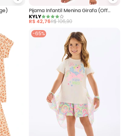
om Shorts (Bege)
Select - Pijama Feminino Infantil (Bege)
Kyly - Pij
ege)
Pijama Infantil Menina Girafa (Off
KYLY
White)
R$ 42,76
R$ 106,90
-65%