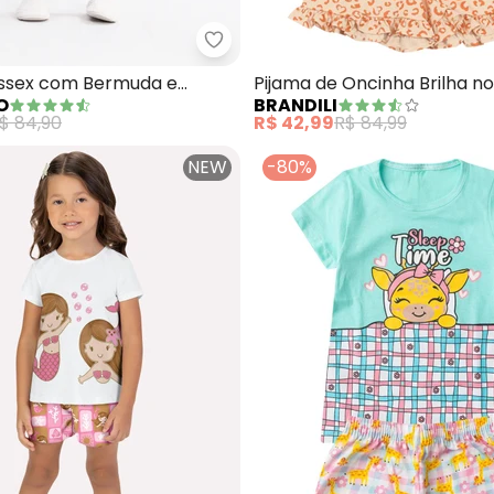
onjunto Pijama Blusa e Shorts (Bege)
Alakazoo - Pijama Unissex com
issex com Bermuda e
Pijama de Oncinha Brilha n
O
BRANDILI
(Bege)
(Bege)
$ 84,90
R$ 42,99
R$ 84,99
NEW
-80%