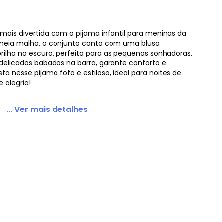
 mais divertida com o pijama infantil para meninas da
 meia malha, o conjunto conta com uma blusa
 no Escuro Bege
ilha no escuro, perfeita para as pequenas sonhadoras.
 delicados babados na barra, garante conforto e
ta nesse pijama fofo e estiloso, ideal para noites de
 alegria!
... Ver mais detalhes