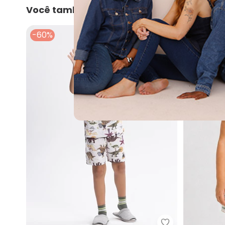
Você também pode gostar
-60%
-62%