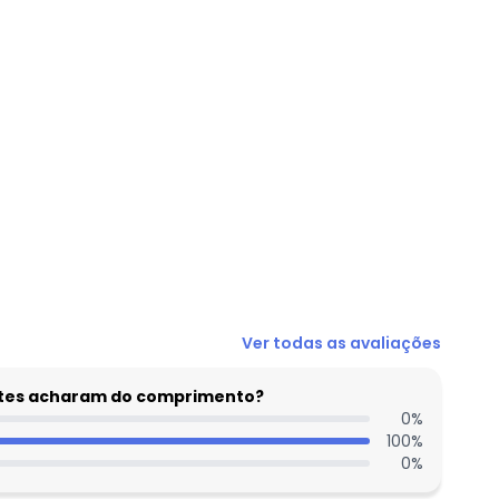
N/D*
Ver todas as avaliações
R$ 42,99
N/D*
entes acharam do comprimento?
N/D*
0
%
100
%
N/D*
0
%
R$ 50,95