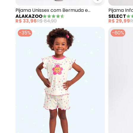
Alakazoo - Pij
Pijama Unissex com Bermuda e
Pijama Inf
ALAKAZOO
SELECT
Camiseta (Bege)
(Bege)
R$ 33,96
R$ 84,90
R$ 29,99
R
-35%
-60%