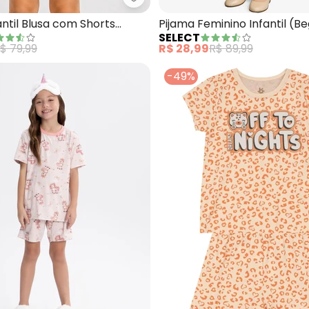
ama Unissex com Bermuda e Camiseta (Bege)
Select - Pijama Infantil Blusa c
antil Blusa com Shorts
Pijama Feminino Infantil (B
SELECT
$ 79,99
R$ 28,99
R$ 89,99
-49%