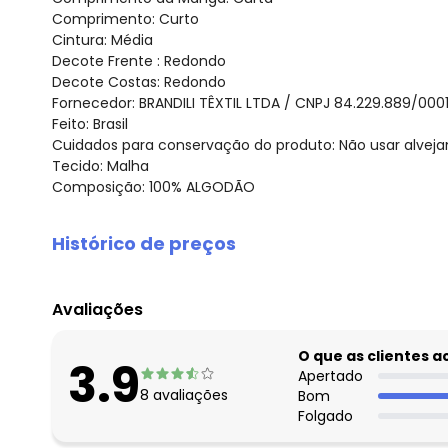
Comprimento: Curto
Cintura: Média
Decote Frente : Redondo
Decote Costas: Redondo
Fornecedor: BRANDILI TÊXTIL LTDA / CNPJ 84.229.889/000
Feito: Brasil
Cuidados para conservação do produto: Não usar alveja
Tecido: Malha
Composição: 100% ALGODÃO
Histórico de preços
O preço apresentado abaixo é o menor oferecido em al
agosto/2026
Avaliações
julho/2026
junho/2026
O que as clientes 
3.9
maio/2026
Apertado
8
avaliações
Bom
abril/2026
Folgado
março/2026
fevereiro/2026