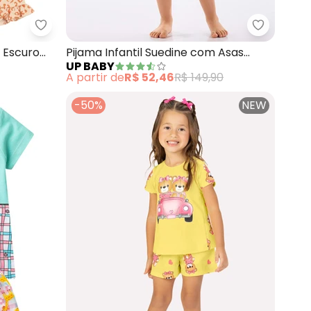
 Bermuda e Camiseta (Bege)
Brandili - Pijama de Oncinha Brilha no Escuro (Be
Up Baby -
o Escuro
Pijama Infantil Suedine com Asas
UP BABY
(Bege)
A partir de
R$ 52,46
R$ 149,90
-50%
NEW