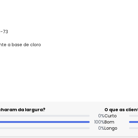
1-73
nte a base de cloro
gum dia do mês, para o menor tamanho disponível.
acharam da largura?
O que as cli
0
%
Curto
100
%
Bom
0
%
Longo