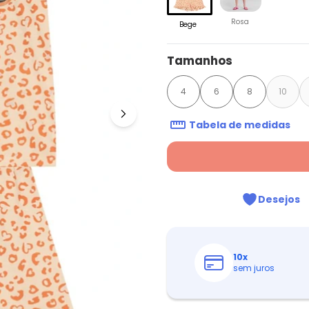
Rosa
Bege
Tamanhos
4
6
8
10
Tabela de medidas
Desejos
10
x
sem juros