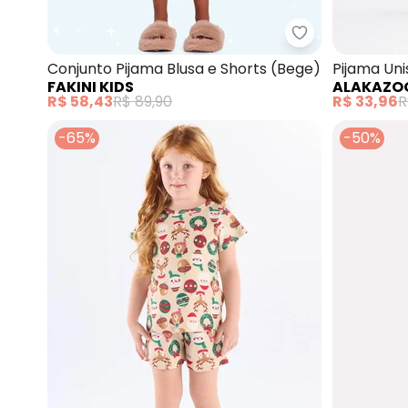
Fakini Kids - C
Conjunto Pijama Blusa e Shorts (Bege)
Pijama Un
FAKINI KIDS
ALAKAZO
Camiseta 
R$ 58,43
R$ 89,90
R$ 33,96
R
-65%
-50%