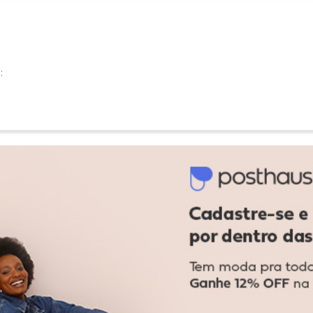
:
:
Ver todas as avaliações