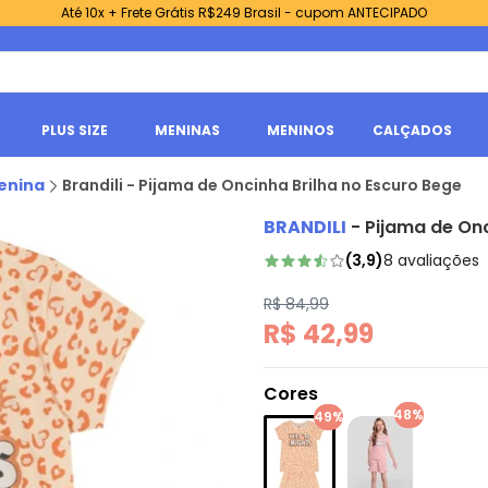
Até 10x + Frete Grátis R$249 Brasil - cupom ANTECIPADO
PLUS SIZE
MENINAS
MENINOS
CALÇADOS
enina
Brandili - Pijama de Oncinha Brilha no Escuro Bege
BRANDILI
-
Pijama de Onc
(
3,9
)
8
avaliações
R$ 84,99
R$ 42,99
Cores
48%
49%