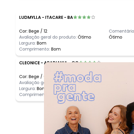
LUDMYLLA
-
ITACARE - BA
Cor:
Bege
/
12
Comentário
Avaliação geral do produto:
Ótimo
Ótimo
Largura:
Bom
Comprimento:
Bom
CLEONICE
-
ABADIANIA - GO
Cor:
Bege
/
6
Comentário
Avaliação geral do produto:
Ótimo
Ótimo
Largura:
Bom
Comprimento:
Bom