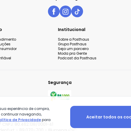
o
Institucional
endimento
Sobre a Posthaus
luções
Grupo Posthaus
nsumidor
Seja um parceiro
Moda pra Gente
fiável
Podcast da Posthaus
Segurança
 sua experiência de compra,
o continuar navegando,
Aceitar todos os co
olítica de Privacidade
para
 CNPJ: 80.462.138/0001-41
adenfurt - 89.070-700 - Blumenau/SC