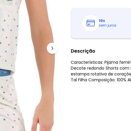
10
x
sem juros
Descrição
Características: Pijama femi
Decote redondo Shorts com c
estampa rotativa de coraçõ
Tal Filha Composição: 100% 