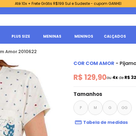
Até 10x + Frete Grátis R$199 Sul e Sudeste - cupom GANHEI
PLUS SIZE
MENINAS
MENINOS
CALÇADOS
om Amor 2010622
COR COM AMOR
-
Pijam
R$ 129,90
4x
R$ 3
ou
de
Tamanhos
P
M
G
GG
Tabela de medidas