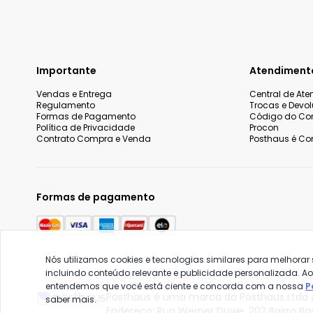
Importante
Atendiment
Vendas e Entrega
Central de At
Regulamento
Trocas e Devo
Formas de Pagamento
Código do Co
Política de Privacidade
Procon
Contrato Compra e Venda
Posthaus é Con
Formas de pagamento
Nós utilizamos cookies e tecnologias similares para melhorar
incluindo conteúdo relevante e publicidade personalizada. A
entendemos que você está ciente e concorda com a nossa
P
Posthaus é uma marca da Posthaus Ltda /
saber mais.
Endereço: Rua Werner Duwe, 202 Bairro B