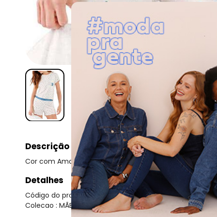
Descrição
Cor com Amor - Pijama Feminino Curto Cor com Amor 
Detalhes
Código do produto: 23918268
Colecao : MÃE E FILHA