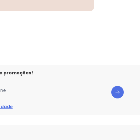
 e promoções!
one
cidade