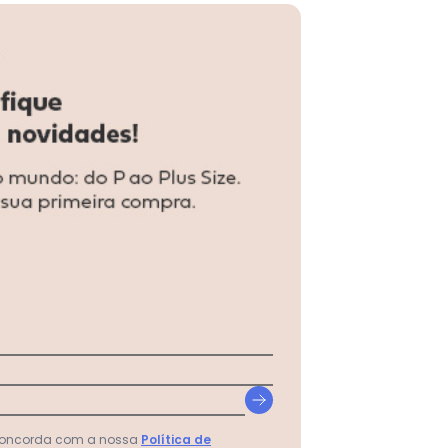
urto Cor com Amor 2010622
 concorda com a nossa
Política de