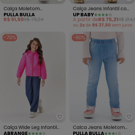
Pulla Bulla - Calça Moletom (Ma
Up
Calça Moletom
Calça Jeans Infantil com
PULLA BULLA
UP BABY
(Marinho)
Faixa (Azul)
R$ 51,50
R$ 79,24
A partir de
R$ 75,21
R$ 214,
ou
2x
de
R$ 37,60
sem
juros
-70%
-60%
Abrange - Calça Wide Leg Infan
Pu
Calça Wide Leg Infantil
Calca Jeans Moletom
ABRANGE
PULLA BULLA
Menina Denim (Azul)
(Azul)