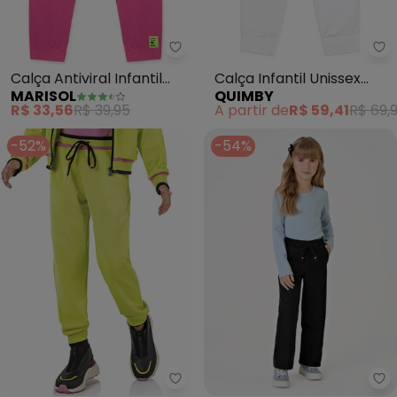
Marisol - Calça Antiviral Infanti
Qu
Calça Antiviral Infantil
Calça Infantil Unissex
MARISOL
QUIMBY
Feminina (Rosa)
Térmica Branco
R$ 33,56
R$ 39,95
A partir de
R$ 59,41
R$ 69,
-52%
-54%
Tr