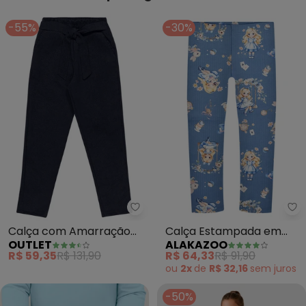
-55%
-30%
Outlet - Calça com Amarração 
Al
Calça com Amarração
Calça Estampada em
OUTLET
ALAKAZOO
(Azul)
Malha Soft (Azul)
R$ 59,35
R$ 131,90
R$ 64,33
R$ 91,90
ou
2x
de
R$ 32,16
sem
juros
-50%