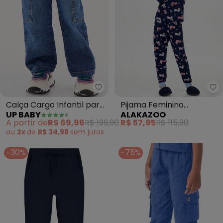
Up Baby - Calça Cargo Infantil 
Al
Calça Cargo Infantil para
Pijama Feminino
UP BABY
ALAKAZOO
Menina (Azul)
Estampado com Calça
A partir de
R$ 69,96
R$ 199,90
R$ 57,95
R$ 115,90
(Azul)
ou
2x
de
R$ 34,98
sem
juros
-30%
-75%