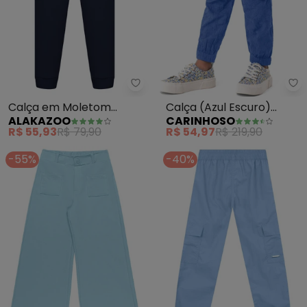
Alakazoo - Calça em Moletom F
Ca
Calça em Moletom
Calça (Azul Escuro)
ALAKAZOO
CARINHOSO
Felpado (Azul)
Jogger Cargo em Laíse
R$ 55,93
R$ 79,90
R$ 54,97
R$ 219,90
Menina
-55%
-40%