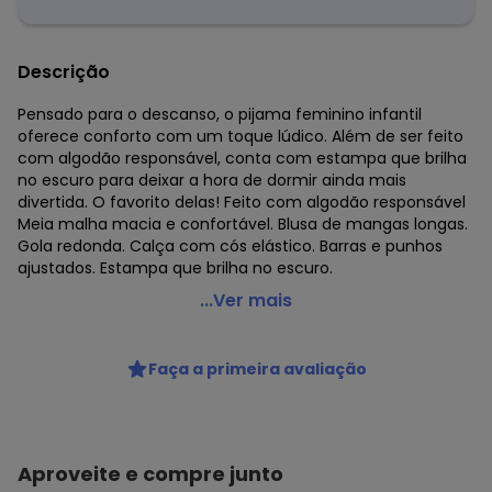
Descrição
Pensado para o descanso, o pijama feminino infantil
oferece conforto com um toque lúdico. Além de ser feito
com algodão responsável, conta com estampa que brilha
no escuro para deixar a hora de dormir ainda mais
divertida. O favorito delas! Feito com algodão responsável
Meia malha macia e confortável. Blusa de mangas longas.
Gola redonda. Calça com cós elástico. Barras e punhos
ajustados. Estampa que brilha no escuro.
Alakazoo - Pijama Feminino Estampado com Calça Azul
...Ver mais
Código do produto: 8482591
Fornecedor: LUNELLI COMERCIO DO VESTUARIO LTDA / CNPJ
Faça a primeira avaliação
75.552.133/0001-70
Feito: BRASIL
Cuidados para conservação do produto: Lavagem a mão;
Não alvejar; Não secar em tambor; Secagem em varal à
sombra; Não passar; Não limpar a seco; Limpeza a úmido
Aproveite e compre junto