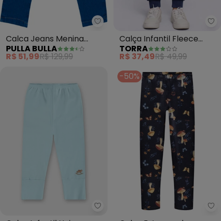
Pulla Bulla - Calca Jeans Menina
To
Calca Jeans Menina
Calça Infantil Fleece
PULLA BULLA
TORRA
(Azul)
Jogger (Marinho)
R$ 51,99
R$ 129,99
R$ 37,49
R$ 49,99
-50%
Up Baby - Calça Infantil Unissex
Al