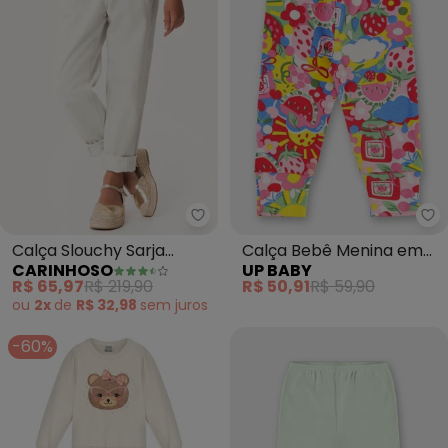
Carinhoso - Calça Slouchy Sarja
Up
Calça Slouchy Sarja
Calça Bebê Menina em
CARINHOSO
UP BABY
Menina (Off White)
Suedine Estampado
R$ 65,97
R$ 219,90
R$ 50,91
R$ 59,90
ou
2x
de
R$ 32,98
sem
juros
-60%