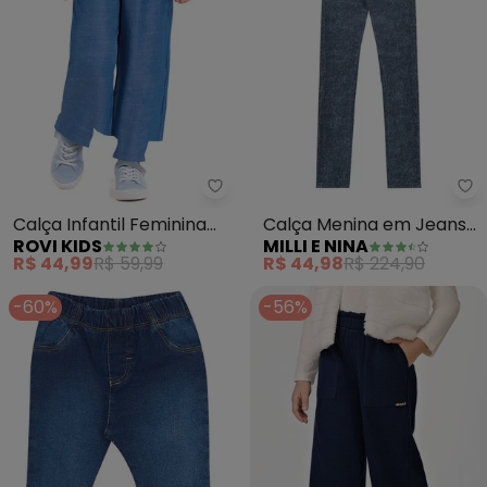
Rovi Kids - Calça Infantil Femini
Mi
Calça Infantil Feminina
Calça Menina em Jeans
ROVI KIDS
MILLI E NINA
Wide Leg (Azul)
Trancoso (Azul)
R$ 44,99
R$ 59,99
R$ 44,98
R$ 224,90
-60%
-56%