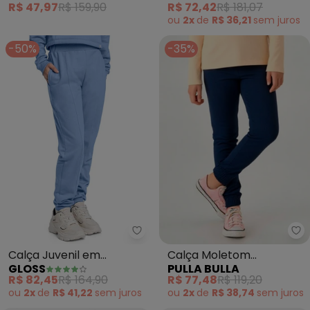
R$ 47,97
R$ 159,90
R$ 72,42
R$ 181,07
ou
2x
de
R$ 36,21
sem
juros
-50%
-35%
Gloss - Calça Juvenil em Molet
Pu
Calça Juvenil em
Calça Moletom
GLOSS
PULLA BULLA
Moletom (Azul)
(Marinho)
R$ 82,45
R$ 164,90
R$ 77,48
R$ 119,20
ou
2x
de
R$ 41,22
sem
juros
ou
2x
de
R$ 38,74
sem
juros