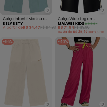
Kely Kety - Calça Infantil Meni
Ma
Calça Infantil Menina em
Calça Wide Leg em
KELY KETY
MALWEE KIDS
Moletinho Sarjado com
Cotton (Preto)
A partir de
R$ 34,47
R$ 114,90
R$ 71,94
R$ 119,90
Bolso (Verde)
ou
2x
de
R$ 35,97
sem
juros
-56%
-40%
Trick Nick - Calça Wide Leg Femi
Tu