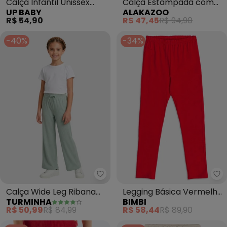
Calça Infantil Unissex
Calça Estampada com
UP BABY
ALAKAZOO
Suedine Azul
Cós Elástico (Azul)
R$ 54,90
R$ 47,45
R$ 94,90
-40%
-34%
Turminha - Calça Wide Leg Rib
Bi
Calça Wide Leg Ribana
Legging Básica Vermelha
TURMINHA
BIMBI
(Verde)
(Vermelho)
R$ 50,99
R$ 84,99
R$ 58,44
R$ 89,90