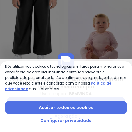
Carinhoso - Calça Wide Leg Cou
Up
Nós utilizamos cookies e tecnologias similares para melhorar sua
experiência de compra, incluindo conteúdo relevante e
Calça Wide Leg Courino
Calça Infantil Unissex
publicidade personalizada. Ao continuar navegando, entendemos
Compre pelo app e ganhe
12% OFF + frete grátis
CARINHOSO
UP BABY
(Preto)
Suedine Rosa
que você está ciente e concorda com a nossa
Política de
R$ 80,95
R$ 179,90
R$ 54,90
na sua primeira compra
Privacidade
para saber mais.
ou
2x
de
R$ 40,47
sem
juros
Use o cupom
BEMVINDA
-45%
-53%
Baixar app Posthaus
Aceitar todos os cookies
Agora não
Configurar privacidade