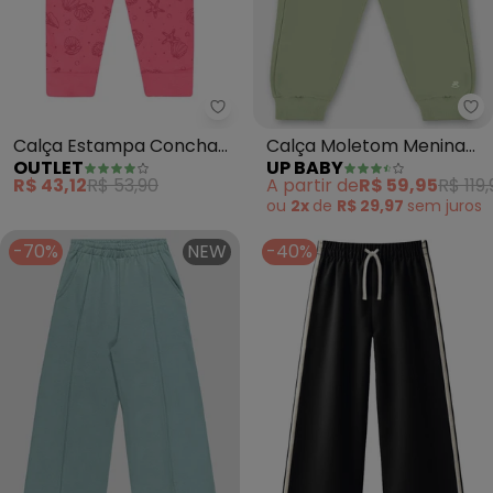
Outlet - Calça Estampa Concha
Up
Calça Estampa Conchas
Calça Moletom Menina
OUTLET
UP BABY
Menina (Rosa )
(Verde)
R$ 43,12
R$ 53,90
A partir de
R$ 59,95
R$ 119
ou
2x
de
R$ 29,97
sem
juros
-70%
NEW
-40%