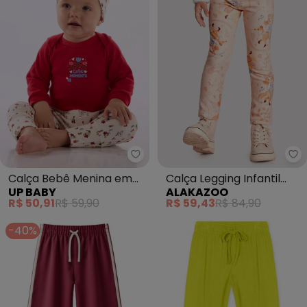
Up Baby - Calça Bebê Menina 
Al
Calça Bebê Menina em
Calça Legging Infantil
UP BABY
ALAKAZOO
Suedine Estampado
Menina Estampada
R$ 50,91
R$ 59,90
R$ 59,43
R$ 84,90
(Laranja)
-40%