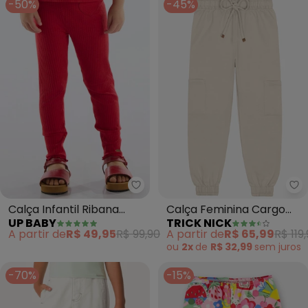
-50%
-45%
Up Baby - Calça Infantil Riban
Tr
Calça Infantil Ribana
Calça Feminina Cargo
UP BABY
TRICK NICK
Canelada (Vermelho)
Moletom (Bege)
A partir de
R$ 49,95
R$ 99,90
A partir de
R$ 65,99
R$ 119
ou
2x
de
R$ 32,99
sem
juros
-70%
-15%