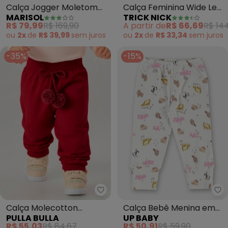
Calça Jogger Moletom
Calça Feminina Wide Leg
MARISOL
TRICK NICK
Infantil (Verde)
Sintética (Preto)
R$ 79,99
R$ 169,90
A partir de
R$ 66,69
R$ 144
ou
2x
de
R$ 39,99
sem
juros
ou
2x
de
R$ 33,34
sem
juros
-35%
-15%
Pulla Bulla - Calça Molecotton
Up
Calça Molecotton
Calça Bebê Menina em
PULLA BULLA
UP BABY
(Vermelho)
Suedine Estampado
R$ 55,03
R$ 84,67
R$ 50,91
R$ 59,90