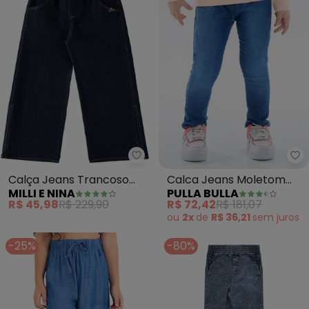
Milli e Nina - Calça Jeans Tran
Pu
Calça Jeans Trancoso
Calca Jeans Moletom
MILLI E NINA
PULLA BULLA
com Abertura Lateral
(Azul)
R$ 45,98
R$ 229,90
R$ 72,42
R$ 181,07
(Azul)
ou
2x
de
R$ 36,21
sem
juros
-25%
-80%