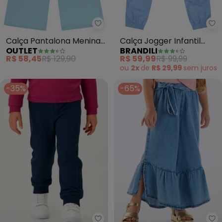
Outlet - Calça Pantalona Menin
Br
Calça Pantalona Menina
Calça Jogger Infantil
OUTLET
BRANDILI
(Azul)
Menina (Azul)
R$ 58,45
R$ 129,90
R$ 59,99
R$ 99,99
ou
2x
de
R$ 29,99
sem
juros
-35%
-65%