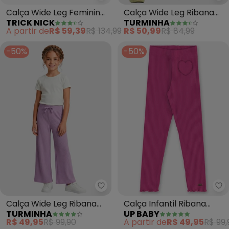
Calça Wide Leg Feminina
Calça Wide Leg Ribana
TRICK NICK
TURMINHA
Infantil (Bege)
(Rosa)
A partir de
R$ 59,39
R$ 134,99
R$ 50,99
R$ 84,99
-50%
-50%
Turminha - Calça Wide Leg Riban
Up
Calça Wide Leg Ribana
Calça Infantil Ribana
TURMINHA
UP BABY
(Lilás)
Canelada (Rosa)
R$ 49,95
R$ 99,90
A partir de
R$ 49,95
R$ 99,