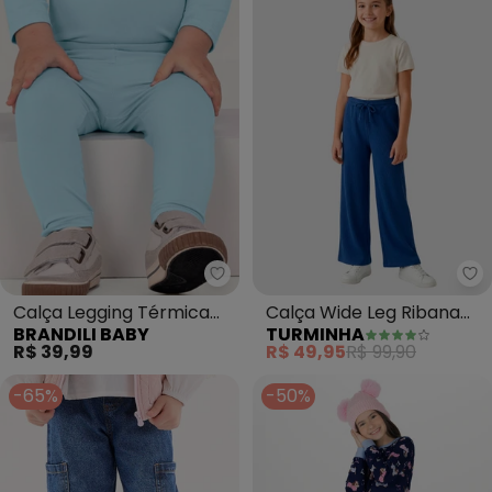
Brandili Baby - Calça Legging T
Tu
Calça Legging Térmica
Calça Wide Leg Ribana
BRANDILI BABY
TURMINHA
Bebê Unissex (Azul)
(Marinho)
R$ 39,99
R$ 49,95
R$ 99,90
-65%
-50%