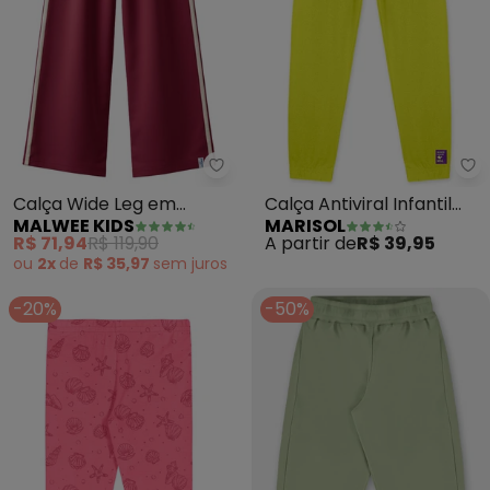
Malwee Kids - Calça Wide Leg 
Ma
Calça Wide Leg em
Calça Antiviral Infantil
MALWEE KIDS
MARISOL
Cotton (Bordô)
Feminina (Verde)
R$ 71,94
R$ 119,90
A partir de
R$ 39,95
ou
2x
de
R$ 35,97
sem
juros
-20%
-50%