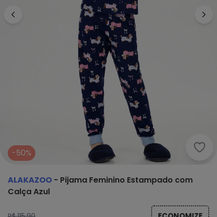
Alak
-50%
ALAKAZOO
-
Pijama Feminino Estampado com
Calça Azul
ECONOMIZE
R$ 115,90