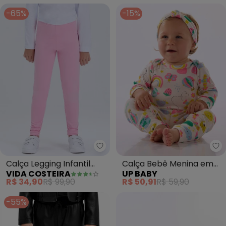
-65%
-15%
Vida Costeira - Calça Legging In
Up
Calça Legging Infantil
Calça Bebê Menina em
VIDA COSTEIRA
UP BABY
Térmica Avulsa (Rosa)
Suedine Estampado
R$ 34,90
R$ 99,90
R$ 50,91
R$ 59,90
-55%