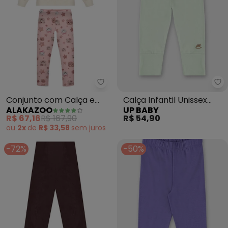
Alakazoo - Conjunto com Calça 
Up
Conjunto com Calça e
Calça Infantil Unissex
ALAKAZOO
UP BABY
Blusão (Bege)
Suedine Verde
R$ 67,16
R$ 167,90
R$ 54,90
ou
2x
de
R$ 33,58
sem
juros
-72%
-50%