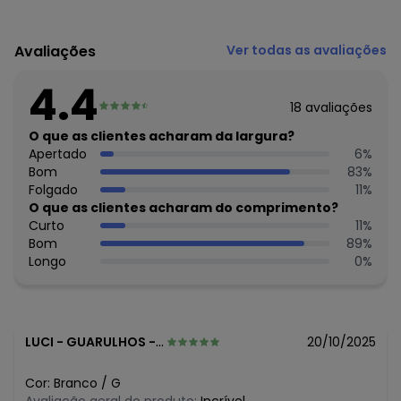
Código do produto: 3677970
Modelagem: Justa
Avaliações
Ver todas as avaliações
Decote frente: V
Decote costas: Redondo
4.4
Cintura: Alta
18
avaliações
Comprimento: Básico
Material: Malha de Poliéster
O que as clientes acharam da largura?
Estação: Ano Inteiro
Apertado
6
%
Situação de Uso: Casual
Bom
83
%
Composição Material: 100% Poliéster
Folgado
11
%
O que as clientes acharam do comprimento?
Histórico de preços
Curto
11
%
Bom
89
%
O preço apresentado abaixo é o menor oferecido em
Longo
0
%
algum dia do mês, para o menor tamanho disponível.
N/D*
agosto/2026
N/D*
julho/2026
N/D*
junho/2026
N/D*
maio/2026
LUCI
-
GUARULHOS - SP
20/10/2025
N/D*
abril/2026
N/D*
março/2026
Cor:
Branco
/
G
N/D*
fevereiro/2026