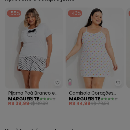
-55%
-43%
Marguerite - Pijama Poá Branco
Marg
Pijama Poá Branco em
Camisola Corações
MARGUERITE
MARGUERITE
Poliviscose
Coloridos em Malha de
R$ 39,99
R$ 89,99
R$ 44,99
R$ 79,99
Algodão