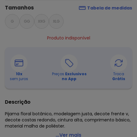
Tamanhos
Tabela de medidas
G
GG
XXG
XLG
Produto indisponível
10
x
Preços
Exclusivos
Troca
sem juros
no App
Grátis
Descrição
Pijama floral botânico, modelagem justa, decote frente v,
decote costas redondo, cintura alta, comprimento básico,
material malha de poliéster.
Marguerite - Pijama Floral Botânico em Malha
...Ver mais