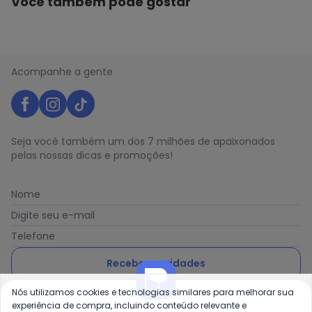
Você também pode gostar
Acompanhe a gente
Seja você também um dos 7 milhões de apaixonados
pelas nossas dicas e promoções!
Nome
Digite seu e-mail
Telefone
Receber novidades
Nós utilizamos cookies e tecnologias similares para melhorar sua
Ao enviar o cadastro, você concorda com a nossa
Política
experiência de compra, incluindo conteúdo relevante e
de Privacidade