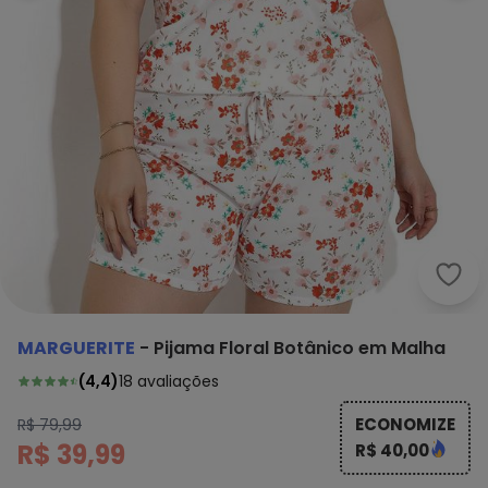
Marg
MARGUERITE
-
Pijama Floral Botânico em Malha
(
4,4
)
18
avaliações
ECONOMIZE
R$ 79,99
R$ 39,99
R$ 40,00