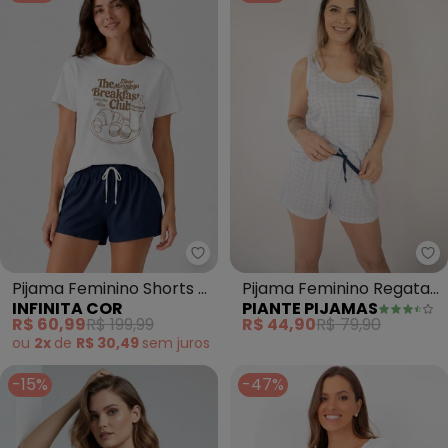
Infinita Cor - Pijama Feminino Sh
Pi
Pijama Feminino Shorts e
Pijama Feminino Regata
INFINITA COR
PIANTE PIJAMAS
Blusa (Azul)
Poliviscose Xadrez (Azul)
R$ 60,99
R$ 199,99
R$ 44,90
R$ 79,90
ou
2x
de
R$ 30,49
sem
juros
-15%
-47%