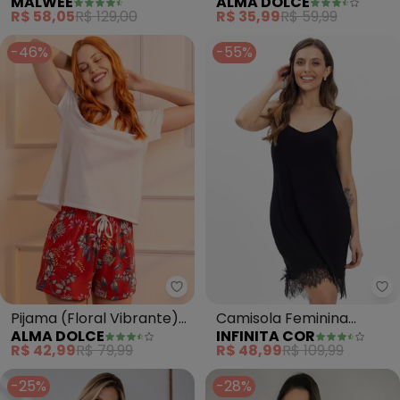
ALMA DOLCE
MALWEE
e Renda na Barra Shorts
Canelada (Amarelo)
R$ 35,99
R$ 59,99
R$ 58,05
R$ 129,00
-46%
-55%
Alma Dolce - Pijama (Floral Vi
In
Pijama (Floral Vibrante)
Camisola Feminina
ALMA DOLCE
INFINITA COR
em Malha
(Preto)
R$ 42,99
R$ 79,99
R$ 48,99
R$ 109,99
-25%
-28%