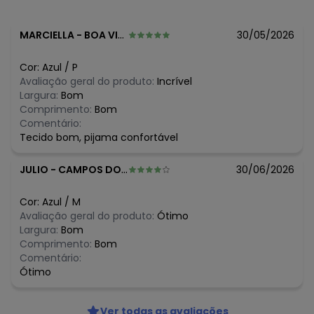
N/D*
junho/2026
R$ 44,99
maio/2026
N/D*
abril/2026
MARCIELLA
-
BOA VISTA - RR
30/05/2026
R$ 39,99
março/2026
R$ 39,99
fevereiro/2026
Cor:
Azul
/
P
Avaliação geral do produto:
Incrível
Largura:
Bom
Comprimento:
Bom
Comentário:
Tecido bom, pijama confortável
JULIO
-
CAMPOS DOS GOYTACAZES - RJ
30/06/2026
Cor:
Azul
/
M
Avaliação geral do produto:
Ótimo
Largura:
Bom
Comprimento:
Bom
Comentário:
Ótimo
Ver todas as avaliações