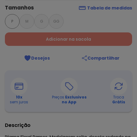
Tamanhos
Tabela de medidas
P
M
G
GG
Adicionar na sacola
Desejos
Compartilhar
10
x
Preços
Exclusivos
Troca
sem juros
no App
Grátis
Descrição