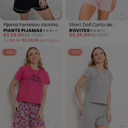
Piante Pijamas - Pijama Feminin
Ro
Pijama Feminino Alcinha
Short Doll Curto de
PIANTE PIJAMAS
ROVITEX
Sara (Preto)
Liganete Bella Ana (Rosa)
R$ 59,90
R$ 79,90
R$ 38,99
R$ 49,99
ou
2x
de
R$ 29,95
sem
juros
-48%
-46%