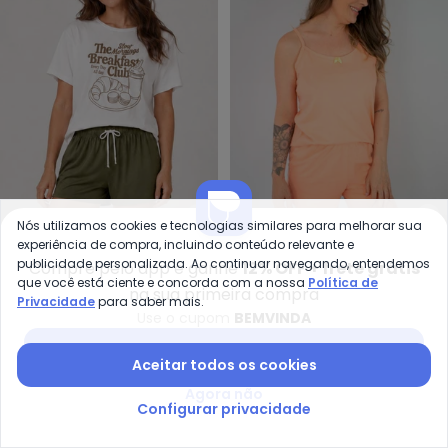
Infinita Cor - Pijama Feminino S
Pi
Nós utilizamos cookies e tecnologias similares para melhorar sua
experiência de compra, incluindo conteúdo relevante e
Pijama Feminino Shorts e
Pijama Feminino Alcinha
publicidade personalizada. Ao continuar navegando, entendemos
Compre pelo app e ganhe
12% OFF + frete grátis
INFINITA COR
PIANTE PIJAMAS
Blusa (Verde)
Kelly (Laranja)
que você está ciente e concorda com a nossa
Política de
R$ 60,99
R$ 199,99
R$ 49,90
R$ 69,90
na sua primeira compra
Privacidade
para saber mais.
ou
2x
de
R$ 30,49
sem
juros
Use o cupom
BEMVINDA
-48%
-55%
Baixar app Posthaus
Aceitar todos os cookies
Agora não
Configurar privacidade