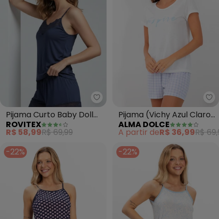
Rovitex - Pijama Curto Baby Do
Al
Pijama Curto Baby Doll
Pijama (Vichy Azul Claro)
ROVITEX
ALMA DOLCE
Poliamida Damana (Azul)
em Poliviscose
R$ 58,99
R$ 69,99
A partir de
R$ 36,99
R$ 69,
-22%
-22%