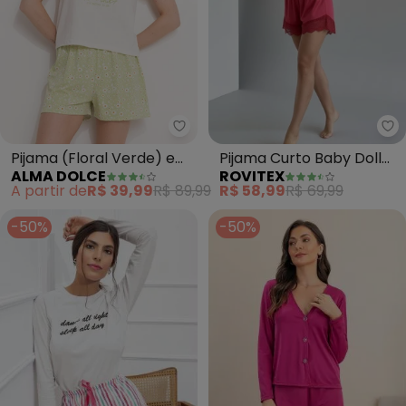
Alma Dolce - Pijama (Floral Ver
Ro
Pijama (Floral Verde) em
Pijama Curto Baby Doll
ALMA DOLCE
ROVITEX
Malha de Poliéster
Poliamida Damana
A partir de
R$ 39,99
R$ 89,99
R$ 58,99
R$ 69,99
(Vermelho)
-50%
-50%