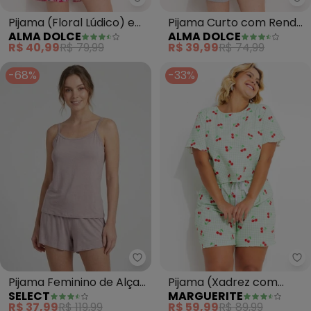
Alma Dolce - Pijama (Floral Lú
Al
Pijama (Floral Lúdico) em
Pijama Curto com Renda
ALMA DOLCE
ALMA DOLCE
Malha
(Mescla)
R$ 40,99
R$ 79,99
R$ 39,99
R$ 74,99
-68%
-33%
Select - Pijama Feminino de Alç
Ma
Pijama Feminino de Alças
Pijama (Xadrez com
SELECT
MARGUERITE
(Rosa)
Cereja) em Malha de
R$ 37,99
R$ 119,99
R$ 59,99
R$ 89,99