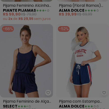
Pijama Feminino Alcinha
Pijama (Floral Ramos)
PIANTE PIJAMAS
ALMA DOLCE
Rita (Azul)
em Canelado
R$ 59,90
R$ 79,90
R$ 39,99
R$ 69,99
ou
2x
de
R$ 29,95
sem
juros
-68%
-52%
Al
Select - Pijama Feminino de Alç
Pijama com Estampa
Pijama Feminino de Alças
ALMA DOLCE
SELECT
(Branco e Azul Marinho)
(Azul)