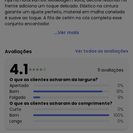
Pijama Floral Ramos. Modelagem solta, decote redondo na
frente adiciona um toque delicado. Elástico na cintura
garante um ajuste perfeito, material em malha canelada
é suave ao toque. A fita de cetim no cós completa esse
conjunto encantador.
Alma Dolce - Pijama Floral Ramos em Canelado
...Ver mais
Código do produto: 3738837
Modelagem: Solta
Avaliações
Ver todas as avaliações
Decote frente: Redondo
Complemento: Elástico na cintura;
4.1
Comprimento: Curto
11
avaliações
Material: Malha Canelada
Estação: Ano Inteiro
O que as clientes acharam da largura?
Situação de Uso: Casual
Apertado
0
%
Composição Material: 98% Viscose, 2% Elastano
Bom
91
%
Folgado
9
%
Histórico de preços
O que as clientes acharam do comprimento?
Curto
0
%
O preço apresentado abaixo é o menor oferecido em
Bom
100
%
algum dia do mês, para o menor tamanho disponível.
Longo
0
%
N/D*
agosto/2026
R$ 44,99
julho/2026