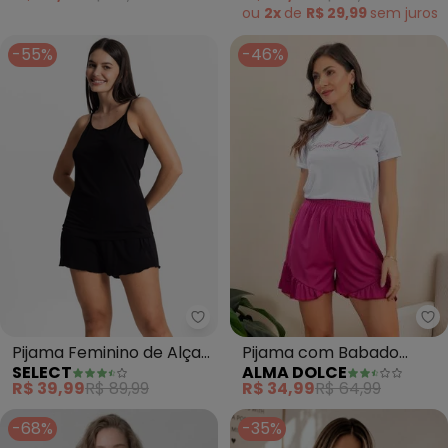
Algodão
ou
2x
de
R$ 29,99
sem
juros
-55%
-46%
Al
Select - Pijama Feminino de Alç
Pijama com Babado
Pijama Feminino de Alças
ALMA DOLCE
SELECT
(Branco e Pink)
(Preto)
R$ 34,99
R$ 64,99
R$ 39,99
R$ 89,99
-68%
-35%