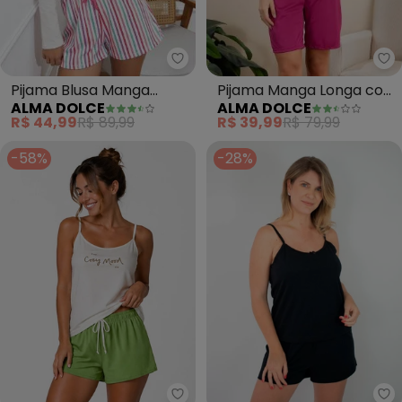
Alma Dolce - Pijama Blusa Mang
Al
Pijama Blusa Manga
Pijama Manga Longa com
ALMA DOLCE
ALMA DOLCE
Longa e Shorts (Listrado)
Abertura de Botão (Pink)
R$ 44,99
R$ 89,99
R$ 39,99
R$ 79,99
-58%
-28%