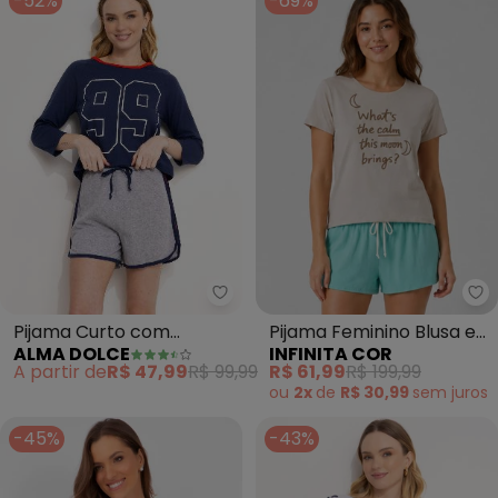
-52%
-69%
Alma Dolce - Pijama Curto com
In
Pijama Curto com
Pijama Feminino Blusa e
ALMA DOLCE
INFINITA COR
Estampa (Azul Marinho e
Short (Azul)
A partir de
R$ 47,99
R$ 99,99
R$ 61,99
R$ 199,99
Cinza)
ou
2x
de
R$ 30,99
sem
juros
-45%
-43%