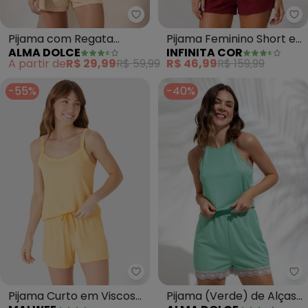
Alma Dolce - Pijama com Regat
In
Pijama com Regata
Pijama Feminino Short e
ALMA DOLCE
INFINITA COR
(Floral/Salmão)
Blusa de Alça (Vermelho)
A partir de
R$ 29,99
R$ 59,99
R$ 46,99
R$ 159,99
-55%
-40%
Al
Malwee - Pijama Curto em Visc
Pijama (Verde) de Alças
Pijama Curto em Viscose