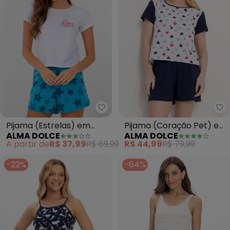
Alma Dolce - Pijama (Estrelas)
Al
Pijama (Estrelas) em
Pijama (Coração Pet) em
ALMA DOLCE
ALMA DOLCE
Malha
Malha de Algodão
A partir de
R$ 37,99
R$ 69,99
R$ 44,99
R$ 79,99
-22%
-64%