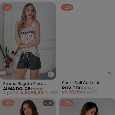
-6%
-22%
Alma Dolce - Pijama Regata Flo
Ro
Pijama Regata Floral
Short Doll Curto de
ALMA DOLCE
ROVITEX
(Rosa e Mescla)
Liganete Bella Ana
A partir de
R$ 55,99
R$ 59,99
R$ 38,99
R$ 49,99
(Preto)
-69%
NEW
-28%