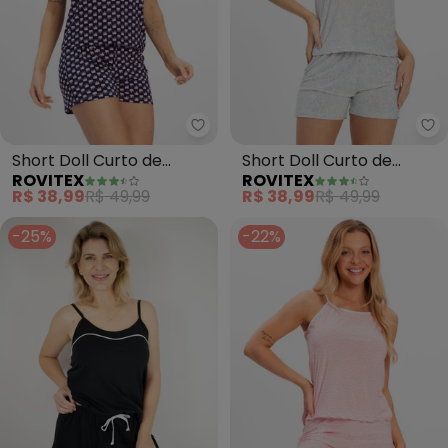
Rovitex - Short Doll Curto de Li
Ro
Short Doll Curto de
Short Doll Curto de
ROVITEX
ROVITEX
Liganete Bella Ana (Azul)
Liganete Bella Ana
R$ 38,99
R$ 49,99
R$ 38,99
R$ 49,99
(Bege)
-25%
-22%