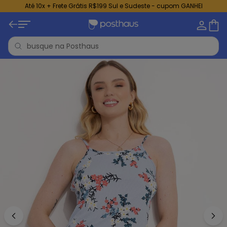
Até 10x + Frete Grátis R$199 Sul e Sudeste - cupom GANHEI