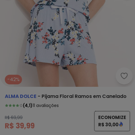
Alma
-42%
ALMA DOLCE
-
Pijama Floral Ramos em Canelado
(
4,1
)
11
avaliações
ECONOMIZE
R$ 69,99
R$ 39,99
R$ 30,00