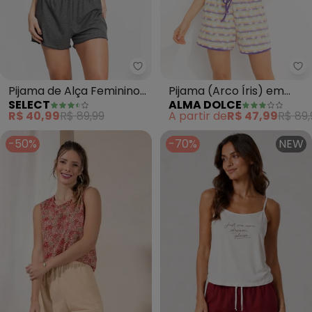
Select - Pijama de Alça Feminin
Al
Pijama de Alça Feminino
Pijama (Arco Íris) em
SELECT
ALMA DOLCE
(Cinza)
Malha Suede
R$ 40,99
R$ 89,99
A partir de
R$ 47,99
R$ 89,
-50%
-70%
NEW