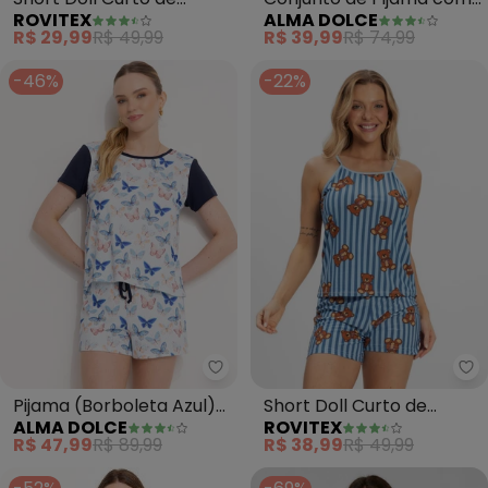
ALMA DOLCE
ROVITEX
Recortes (Azul Claro)
Liganete Bella Ana (Azul)
R$ 39,99
R$ 74,99
R$ 29,99
R$ 49,99
-46%
-22%
Alma Dolce - Pijama (Borbolet
Ro
Pijama (Borboleta Azul)
Short Doll Curto de
ALMA DOLCE
ROVITEX
em Malha Suede
Liganete Bella Ana (Azul)
R$ 47,99
R$ 89,99
R$ 38,99
R$ 49,99