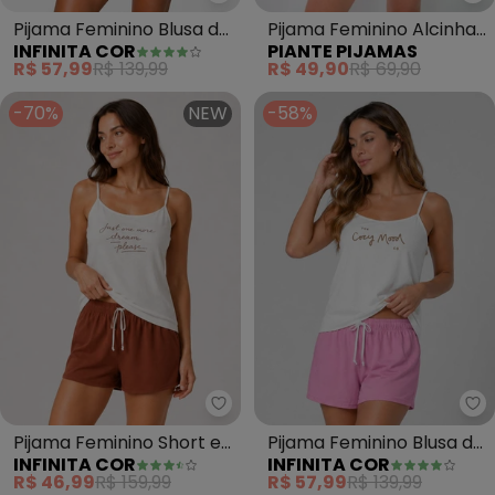
Infinita Cor - Pijama Feminino B
Pi
Pijama Feminino Blusa de
Pijama Feminino Alcinha
INFINITA COR
PIANTE PIJAMAS
Alça e Short (Verde)
Kelly (Preto)
R$ 57,99
R$ 139,99
R$ 49,90
R$ 69,90
-70%
NEW
-58%
Infinita Cor - Pijama Feminino 
In
Pijama Feminino Short e
Pijama Feminino Blusa de
INFINITA COR
INFINITA COR
Blusa de Alça (Marrom)
Alça e Short (Rosa)
R$ 46,99
R$ 159,99
R$ 57,99
R$ 139,99