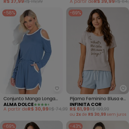
A partir de
R$ 39,99
R$ 84
R$ 37,99
R$ 119,99
-58%
-69%
Alma Dolce - Conjunto Manga L
In
Conjunto Manga Longa
Pijama Feminino Blusa e
ALMA DOLCE
INFINITA COR
com Recortes (Azul)
Short (Azul)
A partir de
R$ 30,99
R$ 74,99
R$ 61,99
R$ 199,99
ou
2x
de
R$ 30,99
sem
juros
-69%
-43%