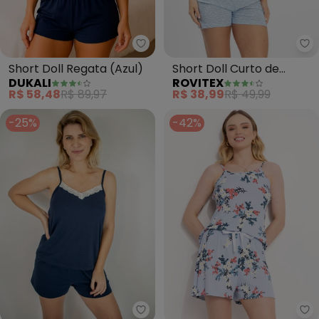
Dukali - Short Doll Regata (Azul
Ro
Short Doll Regata (Azul)
Short Doll Curto de
DUKALI
ROVITEX
Liganete Bella Ana (Azul)
R$ 58,48
R$ 89,97
R$ 38,99
R$ 49,99
-25%
-42%
Piante Pijamas - Pijama Feminino
Al