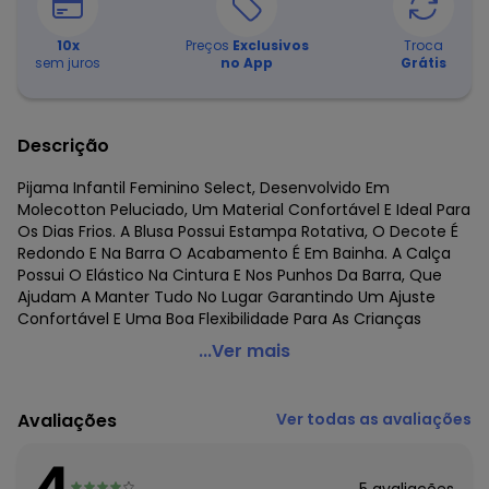
10
x
Preços
Exclusivos
Troca
sem juros
no App
Grátis
Descrição
Pijama Infantil Feminino Select, Desenvolvido Em
Molecotton Peluciado, Um Material Confortável E Ideal Para
Os Dias Frios. A Blusa Possui Estampa Rotativa, O Decote É
Redondo E Na Barra O Acabamento É Em Bainha. A Calça
Possui O Elástico Na Cintura E Nos Punhos Da Barra, Que
Ajudam A Manter Tudo No Lugar Garantindo Um Ajuste
Confortável E Uma Boa Flexibilidade Para As Crianças
Select - Pijama Infantil Feminino Roxo
...Ver mais
Código do produto: 7692811
Fornecedor: ROVITEX IND E COM DE MALHAS LTDA / CNPJ
Avaliações
Ver todas as avaliações
79.233.672/0010-98
Feito: Brasil
4
Cuidados para conservação do produto: Lavar em até