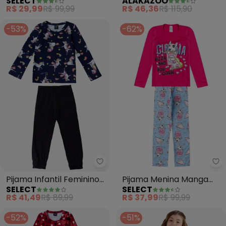
SELECT
ALAKAZOO
Longa Meia Malha
Calça e Camiseta (Preto)
R$ 29,99
R$ 99,99
R$ 46,36
R$ 115,90
(Branco)
-53%
-62%
Select - Pijama Infantil Feminin
Se
Pijama Infantil Feminino
Pijama Menina Manga
SELECT
SELECT
(Preto)
Longa Meia Malha (Rosa)
R$ 41,49
R$ 89,99
R$ 37,99
R$ 99,99
-52%
-51%