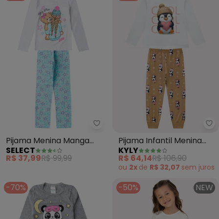
Select - Pijama Menina Manga 
Ky
Pijama Menina Manga
Pijama Infantil Menina
SELECT
KYLY
Longa Meia Malha
Brilha no Escuro (Branco)
R$ 37,99
R$ 99,99
R$ 64,14
R$ 106,90
(Branco)
ou
2x
de
R$ 32,07
sem
juros
-70%
-50%
NEW