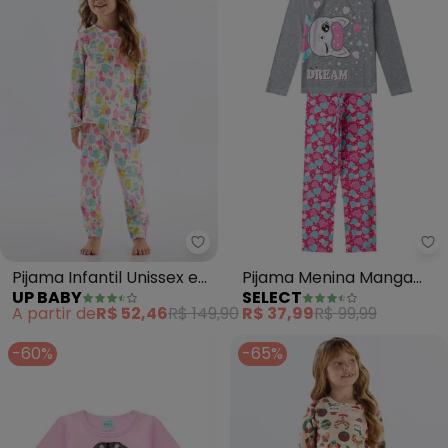
Up Baby - Pijama Infantil Uniss
Se
Pijama Infantil Unissex em
Pijama Menina Manga
UP BABY
SELECT
Suedine (Branco)
Longa Meia Malha (Cinza)
A partir de
R$ 52,46
R$ 149,90
R$ 37,99
R$ 99,99
-60%
-65%