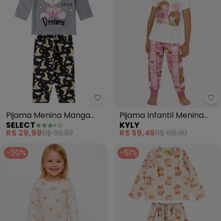
Select - Pijama Menina Manga L
Ky
Pijama Menina Manga
Pijama Infantil Menina
SELECT
KYLY
Longa Meia Malha (Cinza)
Sereias (Off White)
R$ 29,99
R$ 99,99
R$ 59,45
R$ 118,90
-50%
-51%