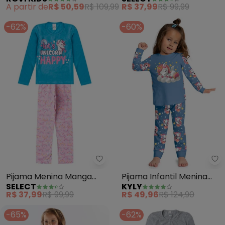
Ribana 2x1 (Bege)
Longa Meia Malha (Rosa)
A partir de
R$ 50,59
R$ 109,99
R$ 37,99
R$ 99,99
-62%
-60%
Select - Pijama Menina Manga L
Ky
Pijama Menina Manga
Pijama Infantil Menina
SELECT
KYLY
Longa Meia Malha (Azul)
Brilha no Escuro (Azul)
R$ 37,99
R$ 99,99
R$ 49,96
R$ 124,90
-65%
-62%