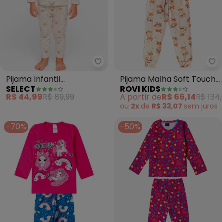
Select - Pijama Infantil Estamp
Ro
Pijama Infantil
Pijama Malha Soft Touch
SELECT
ROVI KIDS
Estampado (Bege)
(Bege)
R$ 44,99
R$ 89,99
A partir de
R$ 66,14
R$ 134
ou
2x
de
R$ 33,07
sem
juros
-70%
-50%