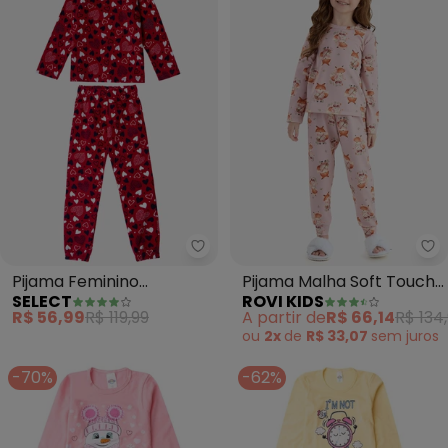
Select - Pijama Feminino Esta
Ro
Pijama Feminino
Pijama Malha Soft Touch
SELECT
ROVI KIDS
Estapado (Vermelho)
(Rosa)
R$ 56,99
R$ 119,99
A partir de
R$ 66,14
R$ 134
ou
2x
de
R$ 33,07
sem
juros
-70%
-62%