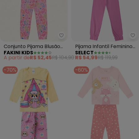
Fakini Kids - Conjunto Pijama B
Se
Conjunto Pijama Blusão
Pijama Infantil Feminino
FAKINI KIDS
SELECT
Manga Longa e Calça
(Vermelho)
A partir de
R$ 52,45
R$ 104,90
R$ 54,99
R$ 119,99
(Rosa)
-70%
-60%