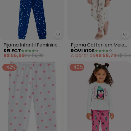
Select - Pijama Infantil Feminin
Ro
Pijama Infantil Feminino
Pijama Cotton em Meia
SELECT
ROVI KIDS
Estapado (Azul)
Malha (Rosa)
R$ 56,99
R$ 119,99
A partir de
R$ 58,74
R$ 124
-42%
-40%