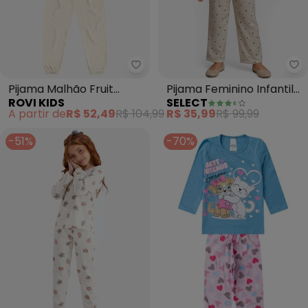
Rovi Kids - Pijama Malhão Fruit 
Se
Pijama Malhão Fruit
Pijama Feminino Infantil
ROVI KIDS
SELECT
(Bege)
(Bege)
A partir de
R$ 52,49
R$ 104,99
R$ 35,99
R$ 99,99
-51%
-70%