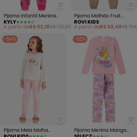
Kyly - Pijama Infantil Menina Br
Ro
Pijama Infantil Menina
Pijama Malhão Fruit
KYLY
ROVI KIDS
Brilha no Escuro (Branco)
(Marrom)
A partir de
R$ 53,16
R$ 132,90
A partir de
R$ 52,49
R$ 104
-54%
-62%
Rovi Kids - Pijama Meia Malha R
Se
Pijama Meia Malha
Pijama Menina Manga
ROVI KIDS
SELECT