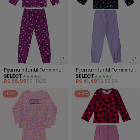
Select - Pijama Infantil Femini
Se
Pijama Infantil Feminino
Pijama Infantil Feminino
SELECT
SELECT
Estapado (Roxo)
(Roxo)
R$ 56,99
R$ 119,99
R$ 41,49
R$ 89,99
-50%
-54%