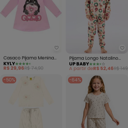
Kyly - Casaco Pijama Menina (R
Up
Casaco Pijama Menina
Pijama Longo Natalino
KYLY
UP BABY
(Rosa)
Suedine (Bege)
R$ 29,96
R$ 74,90
A partir de
R$ 52,46
R$ 149
-50%
-64%