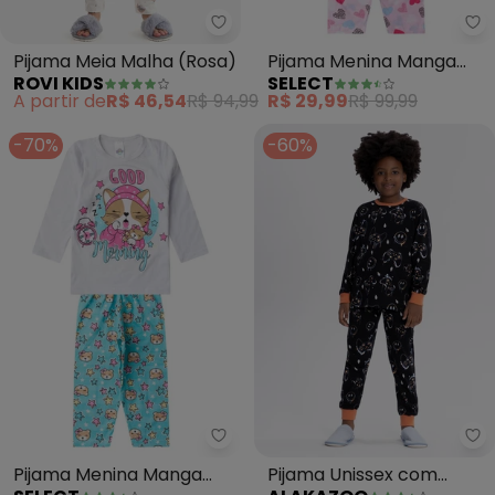
Rovi Kids - Pijama Meia Malha (
Se
Pijama Meia Malha (Rosa)
Pijama Menina Manga
ROVI KIDS
SELECT
Longa Meia Malha (Azul)
A partir de
R$ 46,54
R$ 94,99
R$ 29,99
R$ 99,99
-70%
-60%
Select - Pijama Menina Manga 
Al
Pijama Menina Manga
Pijama Unissex com