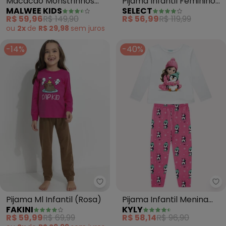
Macacão Monstrinhos
Pijama Infantil Feminino
MALWEE KIDS
SELECT
em Soft Menina (Rosa)
Estapado (Azul)
R$ 59,96
R$ 149,90
R$ 56,99
R$ 119,99
ou
2x
de
R$ 29,98
sem
juros
-14%
-40%
Fakini - Pijama Ml Infantil (Rosa)
Ky
Pijama Ml Infantil (Rosa)
Pijama Infantil Menina
FAKINI
KYLY
Pinguim (Branco)
R$ 59,99
R$ 69,99
R$ 58,14
R$ 96,90