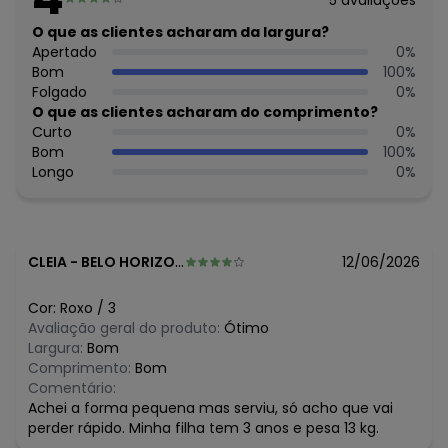
5
avaliações
40°C - Não alvejar - Secar em temperatura baixa -
Secagem no varal a sombra - Passar em até 150°C - Não
O que as clientes acharam da largura?
limpar a seco
Apertado
0
%
Tecido: Molecotton peluciado
Bom
100
%
Composição: Blusa peca total 95% algodao - calca peca
Folgado
0
%
total 95% algodao 5% elastano - blusa peca total 5%
O que as clientes acharam do comprimento?
elastano
Curto
0
%
Bom
100
%
Histórico de preços
Longo
0
%
O preço apresentado abaixo é o menor oferecido em
algum dia do mês, para o menor tamanho disponível.
N/D*
agosto/2026
R$ 41,49
julho/2026
CLEIA
-
BELO HORIZONTE - MG
12/06/2026
R$ 41,49
junho/2026
R$ 41,49
maio/2026
Cor:
Roxo
/
3
R$ 41,49
abril/2026
Avaliação geral do produto:
Ótimo
R$ 44,49
março/2026
Largura:
Bom
R$ 49,49
fevereiro/2026
Comprimento:
Bom
Comentário:
Achei a forma pequena mas serviu, só acho que vai
perder rápido. Minha filha tem 3 anos e pesa 13 kg.