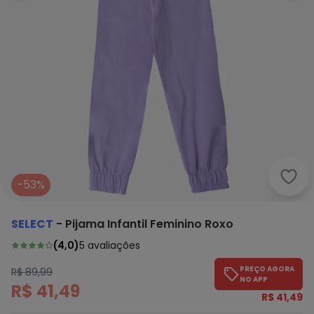
Sele
-53%
SELECT
-
Pijama Infantil Feminino Roxo
(
4,0
)
5
avaliações
PREÇO AGORA
R$ 89,99
NO APP
R$ 41,49
R$ 41,49