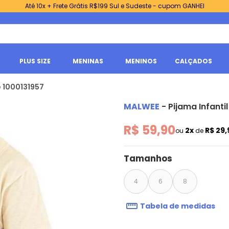
Até 10x + Frete Grátis R$199 Sul e Sudeste - cupom GANHEI
PLUS SIZE
MENINAS
MENINOS
CALÇADOS
e 1000131957
MALWEE
-
Pijama Infant
R$ 59,90
2x
R$ 29
ou
de
Tamanhos
4
6
8
Tabela de medidas