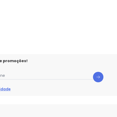
 e promoções!
one
cidade