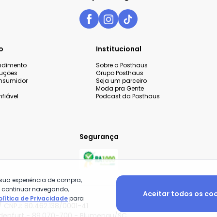
o
Institucional
endimento
Sobre a Posthaus
luções
Grupo Posthaus
nsumidor
Seja um parceiro
Moda pra Gente
fiável
Podcast da Posthaus
Segurança
 sua experiência de compra,
o continuar navegando,
Aceitar todos os co
olítica de Privacidade
para
 CNPJ: 80.462.138/0001-41
adenfurt - 89.070-700 - Blumenau/SC