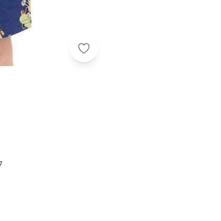
Malwee - Pijama Infantil Menino Cu
7
Nome
Digite seu e-mail
Telefone
Ao enviar o cadastro, você