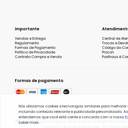
Importante
Atendiment
Vendas e Entrega
Central de At
Regulamento
Trocas e Devo
Formas de Pagamento
Código do Co
Política de Privacidade
Procon
Contrato Compra e Venda
Posthaus é Con
Formas de pagamento
Nós utilizamos cookies e tecnologias similares para melhorar
incluindo conteúdo relevante e publicidade personalizada. A
entendemos que você está ciente e concorda com a nossa
P
Posthaus é uma marca da Posthaus Ltda /
saber mais.
Endereço: Rua Werner Duwe, 202 Bairro B