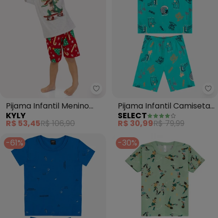
Kyly - Pijama Infantil Menino Na
Se
Pijama Infantil Menino
Pijama Infantil Camiseta
KYLY
SELECT
Natal (Cinza)
e Bermuda (Azul)
R$ 53,45
R$ 106,90
R$ 30,99
R$ 79,99
-61%
-30%