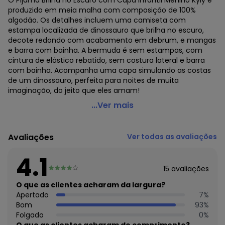
O Pijama Brilha no Escuro com Capa Infantil Menino Kyly é
produzido em meia malha com composição de 100%
algodão. Os detalhes incluem uma camiseta com
estampa localizada de dinossauro que brilha no escuro,
decote redondo com acabamento em debrum, e mangas
e barra com bainha. A bermuda é sem estampas, com
cintura de elástico rebatido, sem costura lateral e barra
com bainha. Acompanha uma capa simulando as costas
de um dinossauro, perfeita para noites de muita
imaginação, do jeito que eles amam!
Kyly - Pijama Infantil Menino Dinossauro Preto
...Ver mais
Código do produto: 7609775
Modelagem: Ampla
Avaliações
Ver todas as avaliações
Comprimento da manga: Curta
Comprimento: Curto
4.1
Forro: Não
15
avaliações
Cinto: Não acompanha
Cintura: Média
O que as clientes acharam da largura?
Decote frente: Redondo
Apertado
7
%
Decote costas: Redondo
Bom
93
%
Fornecedor: KYLY INDUSTRIA TEXTIL LTDA / CNPJ
Folgado
0
%
78.855.830/0001-98