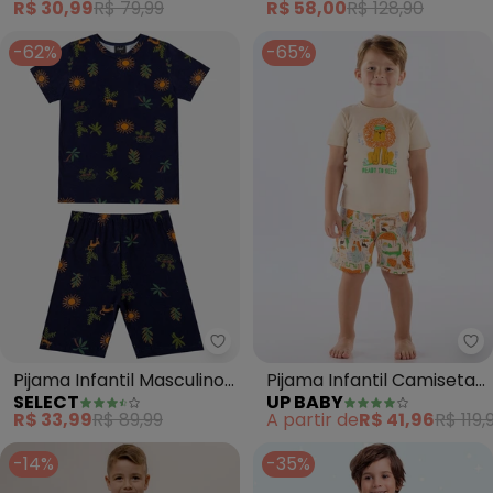
R$ 30,99
R$ 79,99
R$ 58,00
R$ 128,90
-62%
-65%
Select - Pijama Infantil Mascul
Up
Pijama Infantil Masculino
Pijama Infantil Camiseta
SELECT
UP BABY
Estampado (Azul)
e Bermuda Up Baby Bege
R$ 33,99
R$ 89,99
A partir de
R$ 41,96
R$ 119,
-14%
-35%