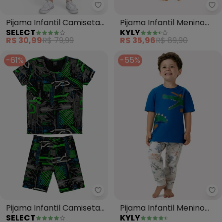
Select - Pijama Infantil Camise
Ky
Pijama Infantil Camiseta
Pijama Infantil Menino
SELECT
KYLY
e Bermuda (Azul)
Estampado (Amarelo)
R$ 30,99
R$ 79,99
R$ 35,96
R$ 89,90
-61%
-55%
Select - Pijama Infantil Camis
Ky
Pijama Infantil Camiseta
Pijama Infantil Menino
SELECT
KYLY
e Bermuda (Verde)
Brilha no Escuro (Azul)