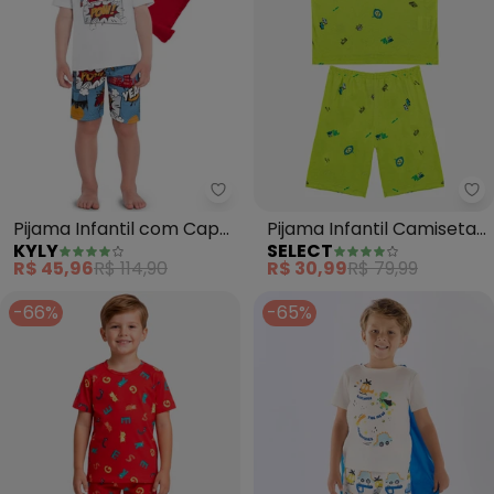
Kyly - Pijama Infantil com Cap
Se
Pijama Infantil com Capa
Pijama Infantil Camiseta
KYLY
SELECT
Menino (Branco)
e Bermuda (Verde)
R$ 45,96
R$ 114,90
R$ 30,99
R$ 79,99
-66%
-65%