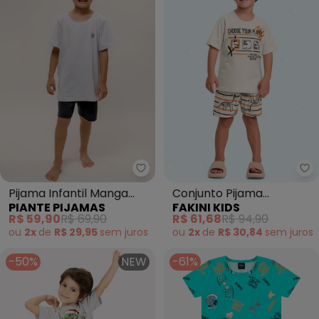
Piante Pijamas - Pijama Infanti
Fa
Pijama Infantil Manga
Conjunto Pijama
PIANTE PIJAMAS
FAKINI KIDS
Curta Algodão (Branco)
Camiseta e Bermuda
R$ 59,90
R$ 69,90
R$ 61,68
R$ 94,90
(Bege)
ou
2x
de
R$ 29,95
sem
juros
ou
2x
de
R$ 30,84
sem
juros
-50%
NEW
-61%