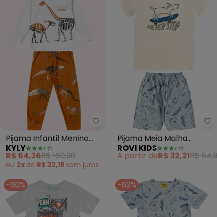
Kyly - Pijama Infantil Menino Br
Ro
Pijama Infantil Menino
Pijama Meia Malha
KYLY
ROVI KIDS
Brilha no Escuro (Branco)
(Bege)
R$ 64,36
R$ 160,90
A partir de
R$ 32,21
R$ 84,
ou
2x
de
R$ 32,18
sem
juros
-60%
-62%