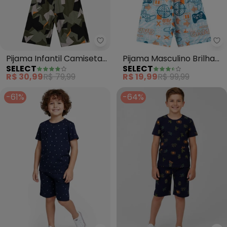
Select - Pijama Infantil Camis
Se
Pijama Infantil Camiseta
Pijama Masculino Brilha
SELECT
SELECT
e Bermuda (Verde)
no Escuro (Laranja)
R$ 30,99
R$ 79,99
R$ 19,99
R$ 99,99
-61%
-64%