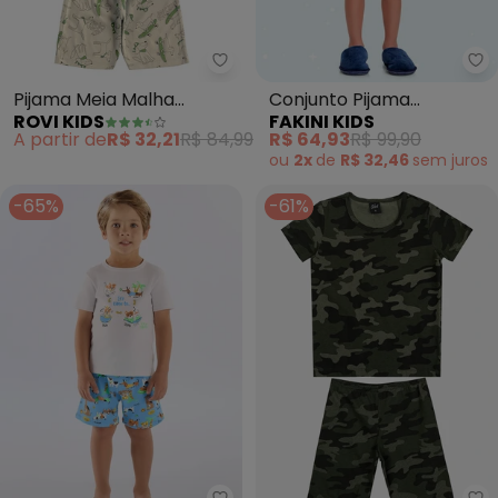
Rovi Kids - Pijama Meia Malha (
Fa
Pijama Meia Malha
Conjunto Pijama
ROVI KIDS
FAKINI KIDS
(Bege)
Camiseta e Bermuda
A partir de
R$ 32,21
R$ 84,99
R$ 64,93
R$ 99,90
(Azul)
ou
2x
de
R$ 32,46
sem
juros
-65%
-61%