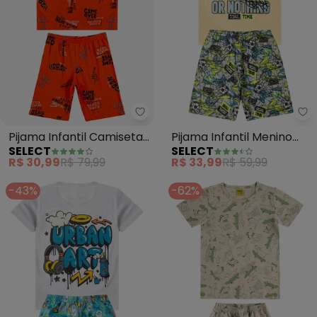
Select - Pijama Infantil Camise
Se
Pijama Infantil Camiseta
Pijama Infantil Menino
SELECT
SELECT
e Bermuda (Laranja)
Brilha no Escuro
R$ 30,99
R$ 79,99
R$ 33,99
R$ 59,99
(Amarelo)
-43%
-62%