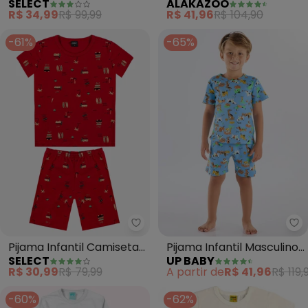
SELECT
ALAKAZOO
em Cotton (Verde)
Camiseta e Shorts
R$ 34,99
R$ 99,99
R$ 41,96
R$ 104,90
(Preto)
-61%
-65%
Select - Pijama Infantil Camis
Up
Pijama Infantil Camiseta
Pijama Infantil Masculino
SELECT
UP BABY
e Bermuda (Vermelho)
em Suedine (Bege)
R$ 30,99
R$ 79,99
A partir de
R$ 41,96
R$ 119,
-60%
-62%