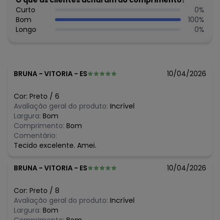
O que as clientes acharam do comprimento?
Feito: Brasil
Curto
0
%
Cuidados para conservação do produto: Para melhor
Bom
100
%
conservação do produto, lavar à mão com sabão neutro.
Longo
0
%
Evite deixar as peças de molho para não desbotá-las e
nem manchá-las. Passar até 110º.
Tecido: Meia malha
Composição: 100%algodao
BRUNA
-
VITORIA - ES
10/04/2026
Histórico de preços
Cor:
Preto
/
6
O preço apresentado abaixo é o menor oferecido em
Avaliação geral do produto:
Incrível
algum dia do mês, para o menor tamanho disponível.
Largura:
Bom
R$ 51,56
agosto/2026
Comprimento:
Bom
R$ 51,56
julho/2026
Comentário:
R$ 41,96
junho/2026
Tecido excelente. Amei.
R$ 39,86
maio/2026
R$ 41,96
abril/2026
BRUNA
-
VITORIA - ES
10/04/2026
R$ 39,86
março/2026
R$ 39,86
fevereiro/2026
Cor:
Preto
/
8
Avaliação geral do produto:
Incrível
Largura:
Bom