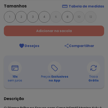
Tamanhos
Tabela de medidas
1
2
3
4
6
8
10
12
Adicionar na sacola
Desejos
Compartilhar
10
x
Preços
Exclusivos
Troca
sem juros
no App
Grátis
Descrição