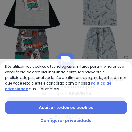
Kyly - Pijama Infantil com Cap
Ro
Nós utilizamos cookies e tecnologias similares para melhorar sua
Pijama Infantil com Capa
Pijama Meia Malha (Azul)
experiência de compra, incluindo conteúdo relevante e
KYLY
ROVI KIDS
Menino (Mescla)
publicidade personalizada. Ao continuar navegando, entendemos
R$ 45,96
R$ 114,90
A partir de
R$ 31,99
R$ 84,
Compre pelo app e ganhe
12% OFF + frete grátis
que você está ciente e concorda com a nossa
Política de
na sua primeira compra
Privacidade
para saber mais.
-55%
-65%
Use o cupom
BEMVINDA
Baixar app Posthaus
Aceitar todos os cookies
Agora não
Configurar privacidade