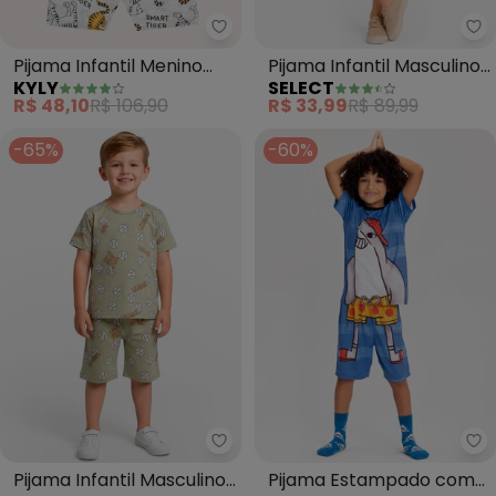
Kyly - Pijama Infantil Menino Tig
Se
Pijama Infantil Menino
Pijama Infantil Masculino
KYLY
SELECT
Tigre (Cinza)
Estampado (Verde)
R$ 48,10
R$ 106,90
R$ 33,99
R$ 89,99
-65%
-60%
Select - Pijama Infantil Mascul
Al
Pijama Infantil Masculino
Pijama Estampado com