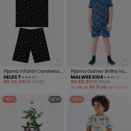
Select - Pijama Infantil Camise
Ma
Pijama Infantil Camiseta
Pijama Gamer Brilha no
SELECT
MALWEE KIDS
e Bermuda (Preto)
Escuro (Azul)
R$ 30,99
R$ 79,99
R$ 62,93
R$ 89,90
ou
2x
de
R$ 31,46
sem
juros
-50%
NEW
-65%