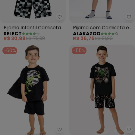
Select - Pijama Infantil Camise
Al
Pijama Infantil Camiseta
Pijama com Camiseta e
SELECT
ALAKAZOO
e Bermuda (Preto)
Bermuda Estampada
R$ 30,99
R$ 79,99
R$ 36,76
R$ 91,90
(Preto)
-60%
-55%
Kyly - Pijama Infantil Menino Di
Ky