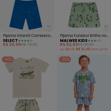
Select - Pijama Infantil Camise
Ma
Pijama Infantil Camiseta
Pijama Futebol Brilha no
SELECT
MALWEE KIDS
e Bermuda (Azul)
Escuro (Verde Claro)
R$ 30,99
R$ 79,99
R$ 62,93
R$ 89,90
ou
2x
de
R$ 31,46
sem
juros
-62%
-35%