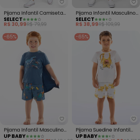
Select - Pijama Infantil Camise
Se
Pijama Infantil Camiseta
Pijama Infantil Masculino
SELECT
SELECT
e Bermuda (Azul)
(Azul)
R$ 30,99
R$ 79,99
R$ 38,99
R$ 109,99
-65%
-65%
Up Baby - Pijama Infantil Mascu
Up
Pijama Infantil Masculino
Pijama Suedine Infantil
UP BABY
UP BABY
com Capa (Azul)
Masculino (Bege)