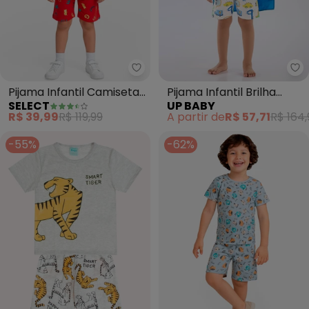
Select - Pijama Infantil Camis
Up
Pijama Infantil Camiseta
Pijama Infantil Brilha
SELECT
UP BABY
e Bermuda (Vermelho)
Escuro Capa (Branco)
R$ 39,99
R$ 119,99
A partir de
R$ 57,71
R$ 164,
-55%
-62%