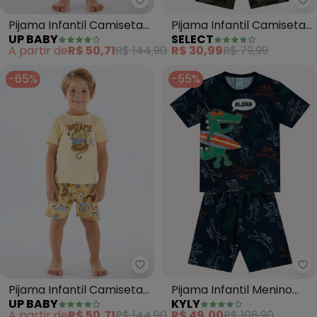
Up Baby - Pijama Infantil Cami
Se
Pijama Infantil Camiseta
Pijama Infantil Camiseta
UP BABY
SELECT
e Bermuda (Branco)
e Bermuda (Verde)
A partir de
R$ 50,71
R$ 144,90
R$ 30,99
R$ 79,99
-65%
-55%
Up Baby - Pijama Infantil Cami
Ky
Pijama Infantil Camiseta
Pijama Infantil Menino
UP BABY
KYLY
e Bermuda (Amarelo)
Jacaré (Azul Marinho)
A partir de
R$ 50,71
R$ 144,90
R$ 49,00
R$ 108,90