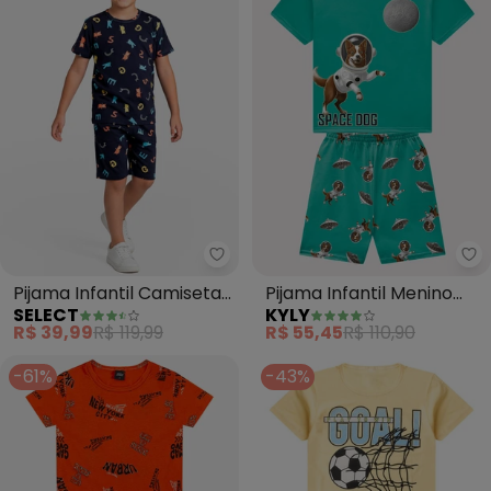
Select - Pijama Infantil Camise
Ky
Pijama Infantil Camiseta
Pijama Infantil Menino
SELECT
KYLY
e Bermuda (Azul)
Cachorrinho (Verde)
R$ 39,99
R$ 119,99
R$ 55,45
R$ 110,90
-61%
-43%