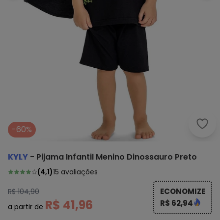
Kyly
-60%
KYLY
-
Pijama Infantil Menino Dinossauro Preto
(
4,1
)
15
avaliações
ECONOMIZE
R$ 104,90
R$ 41,96
R$ 62,94
a partir de