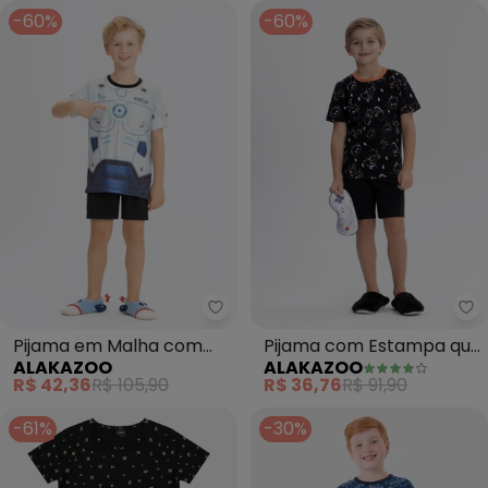
-60%
-60%
Alakazoo - Pijama em Malha c
Al
Pijama em Malha com
Pijama com Estampa que
ALAKAZOO
ALAKAZOO
Camiseta e Bermuda
Brilha no Escuro (Preto)
R$ 42,36
R$ 105,90
R$ 36,76
R$ 91,90
(Preto)
-61%
-30%