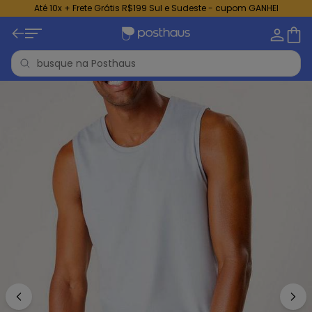
Até 10x + Frete Grátis R$199 Sul e Sudeste - cupom GANHEI