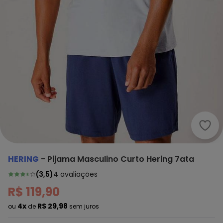
Heri
HERING
-
Pijama Masculino Curto Hering 7ata
(
3,5
)
4
avaliações
R$ 119,90
4x
R$ 29,98
ou
de
sem juros