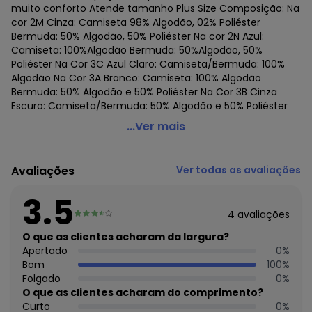
muito conforto Atende tamanho Plus Size Composição: Na
cor 2M Cinza: Camiseta 98% Algodão, 02% Poliéster
Bermuda: 50% Algodão, 50% Poliéster Na cor 2N Azul:
Camiseta: 100%Algodão Bermuda: 50%Algodão, 50%
Poliéster Na Cor 3C Azul Claro: Camiseta/Bermuda: 100%
Algodão Na Cor 3A Branco: Camiseta: 100% Algodão
Bermuda: 50% Algodão e 50% Poliéster Na Cor 3B Cinza
Escuro: Camiseta/Bermuda: 50% Algodão e 50% Poliéster
Hering - Pijama Masculino Curto Hering 7ata
...Ver mais
Código do produto: 22356085
Colecao : PV5H
Avaliações
Ver todas as avaliações
3.5
4
avaliações
O que as clientes acharam da largura?
Apertado
0
%
Bom
100
%
Folgado
0
%
O que as clientes acharam do comprimento?
Curto
0
%