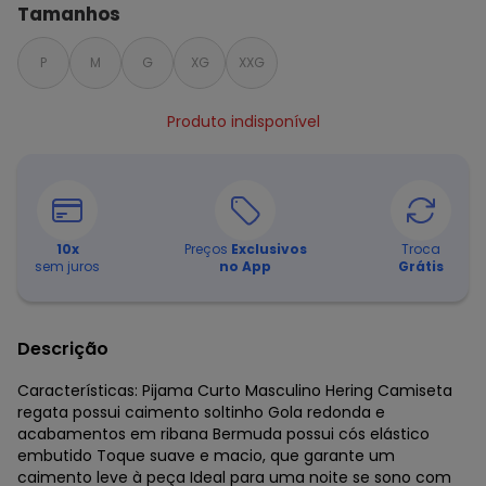
Tamanhos
P
M
G
XG
XXG
Produto indisponível
10
x
Preços
Exclusivos
Troca
sem juros
no App
Grátis
Descrição
Características: Pijama Curto Masculino Hering Camiseta
regata possui caimento soltinho Gola redonda e
acabamentos em ribana Bermuda possui cós elástico
embutido Toque suave e macio, que garante um
caimento leve à peça Ideal para uma noite se sono com