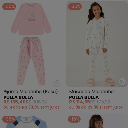
-35%
-35%
Pulla Bulla - Pijama Moletinho (
Pu
Pijama Moletinho (Rosa)
Macacão Moletinho
PULLA BULLA
PULLA BULLA
(Bege)
R$ 135,40
R$ 208,32
R$ 114,35
R$ 175,93
ou
4x
de
R$ 33,85
sem
juros
ou
3x
de
R$ 38,11
sem
juros
-35%
-15%