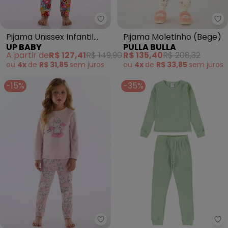
Up Baby - Pijama Unissex Infan
Pu
Pijama Unissex Infantil
Pijama Moletinho (Bege)
UP BABY
PULLA BULLA
Estampado Rosa
A partir de
R$ 127,41
R$ 149,90
R$ 135,40
R$ 208,32
ou
4x
de
R$ 31,85
sem
juros
ou
4x
de
R$ 33,85
sem
juros
-15%
-35%
Up Baby - Pijama Unissex Infant
Pu