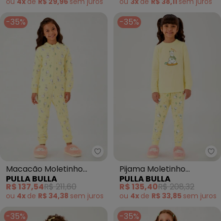
ou
4x
de
R$ 29,96
sem
juros
ou
3x
de
R$ 38,11
sem
juros
-35%
-35%
Pulla Bulla - Macacão Moletinh
Pu
Macacão Moletinho
Pijama Moletinho
PULLA BULLA
PULLA BULLA
(Amarelo)
(Amarelo)
R$ 137,54
R$ 211,60
R$ 135,40
R$ 208,32
ou
4x
de
R$ 34,38
sem
juros
ou
4x
de
R$ 33,85
sem
juros
-35%
-35%