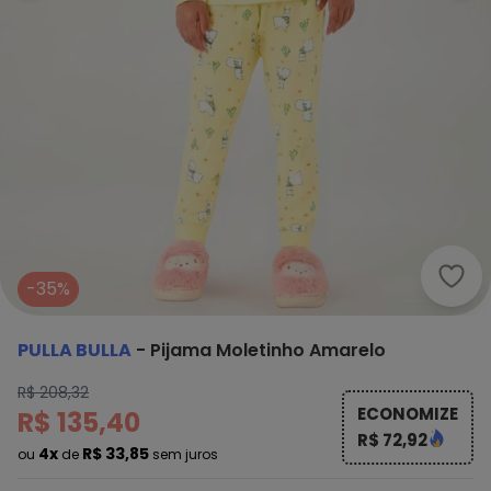
Pull
-35%
PULLA BULLA
-
Pijama Moletinho Amarelo
R$ 208,32
ECONOMIZE
R$ 135,40
R$ 72,92
4x
R$ 33,85
ou
de
sem juros