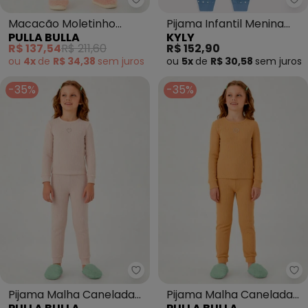
Pulla Bulla - Macacão Moletinho
Ky
Macacão Moletinho
Pijama Infantil Menina
PULLA BULLA
KYLY
(Rosa)
Coelhinho com Máscara
R$ 137,54
R$ 211,60
R$ 152,90
(Azul
ou
4x
de
R$ 34,38
sem
juros
ou
5x
de
R$ 30,58
sem
juros
-35%
-35%
Pulla Bulla - Pijama Malha Cane
Pu
Pijama Malha Canelada
Pijama Malha Canelada