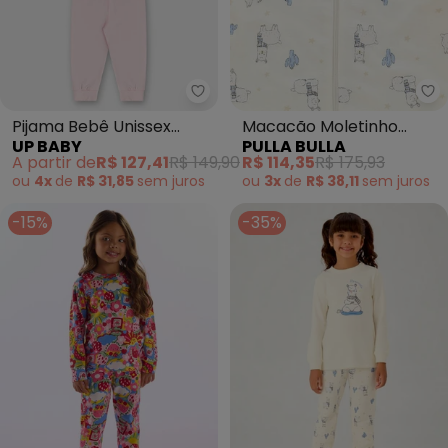
Up Baby - Pijama Bebê Unissex
Pu
Pijama Bebê Unissex
Macacão Moletinho
UP BABY
PULLA BULLA
Térmica Rosa
(Bege)
A partir de
R$ 127,41
R$ 149,90
R$ 114,35
R$ 175,93
ou
4x
de
R$ 31,85
sem
juros
ou
3x
de
R$ 38,11
sem
juros
-15%
-35%