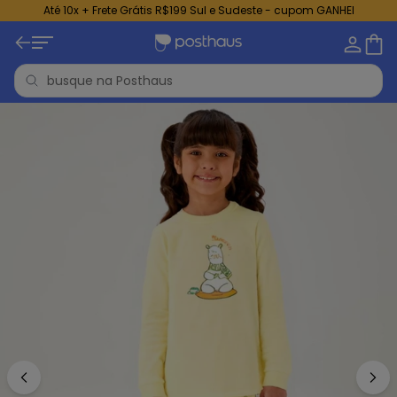
Até 10x + Frete Grátis R$199 Sul e Sudeste - cupom GANHEI