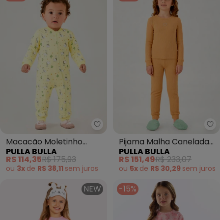
Pulla Bulla - Macacão Moletinh
Pu
Macacão Moletinho
Pijama Malha Canelada
PULLA BULLA
PULLA BULLA
(Amarelo)
(Bege)
R$ 114,35
R$ 175,93
R$ 151,49
R$ 233,07
ou
3x
de
R$ 38,11
sem
juros
ou
5x
de
R$ 30,29
sem
juros
NEW
-15%