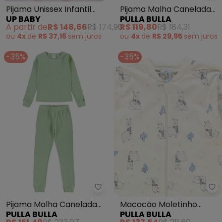
Pijama Unissex Infantil
Pijama Malha Canelada
UP BABY
PULLA BULLA
Suedine Rosa
(Verde)
A partir de
R$ 148,66
R$ 174,90
R$ 119,80
R$ 184,31
ou
4x
de
R$ 37,16
sem
juros
ou
4x
de
R$ 29,95
sem
juros
-35%
-35%
Pulla Bulla - Pijama Malha Cane
Pu
Pijama Malha Canelada
Macacão Moletinho
PULLA BULLA
PULLA BULLA
(Verde)
(Bege)