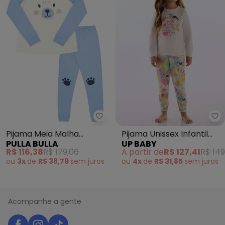
Up
Pulla
Pijama Meia Malha
Pijama Unissex Infantil
PULLA BULLA
UP BABY
(Bege)
Suedine Branco
R$ 116,38
R$ 179,06
A partir de
R$ 127,41
R$ 149
ou
3x
de
R$ 38,79
sem
juros
ou
4x
de
R$ 31,85
sem
juros
Acompanhe a gente