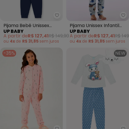
Up Baby - Pijama Bebê Unissex 
Up
Pijama Bebê Unissex
Pijama Unissex Infantil
UP BABY
UP BABY
Térmica Azul
Estampado Azul
A partir de
R$ 127,41
R$ 149,90
A partir de
R$ 127,41
R$ 149
ou
4x
de
R$ 31,85
sem
juros
ou
4x
de
R$ 31,85
sem
juros
-35%
NEW