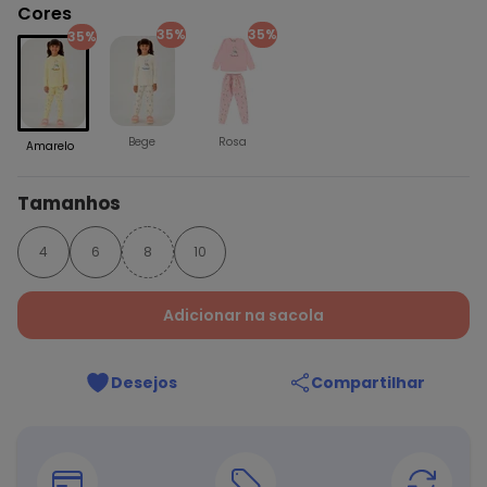
Cores
35%
35%
35%
Bege
Rosa
Amarelo
Tamanhos
4
6
8
10
Adicionar na sacola
Desejos
Compartilhar