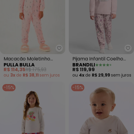
Pulla Bulla - Macacão Moletinho
Br
Macacão Moletinho
Pijama Infantil Coelho
PULLA BULLA
BRANDILI
(Rosa)
Brilha no Escuro (Rosa)
R$ 114,35
R$ 175,93
R$ 119,99
ou
3x
de
R$ 38,11
sem
juros
ou
4x
de
R$ 29,99
sem
juros
-15%
-15%