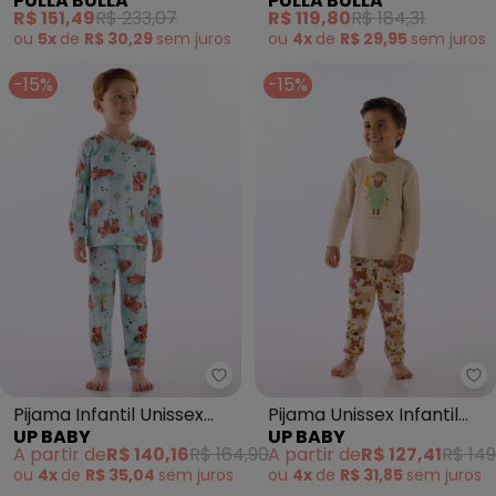
PULLA BULLA
PULLA BULLA
(Rosa)
(Bege)
R$ 151,49
R$ 233,07
R$ 119,80
R$ 184,31
ou
5x
de
R$ 30,29
sem
juros
ou
4x
de
R$ 29,95
sem
juros
-15%
-15%
Up Baby - Pijama Infantil Unisse
Up
Pijama Infantil Unissex
Pijama Unissex Infantil
UP BABY
UP BABY
Térmico Azul
Suedine Bege
A partir de
R$ 140,16
R$ 164,90
A partir de
R$ 127,41
R$ 149
ou
4x
de
R$ 35,04
sem
juros
ou
4x
de
R$ 31,85
sem
juros