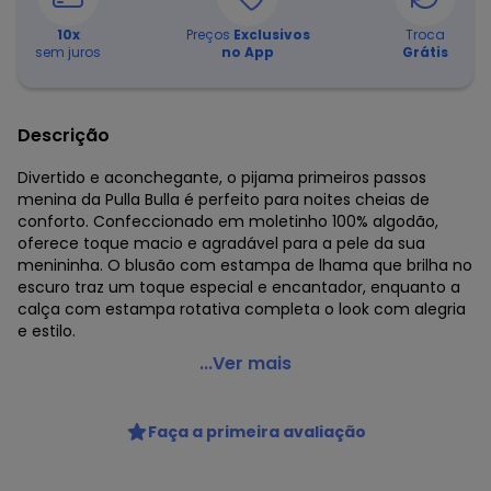
10
x
Preços
Exclusivos
Troca
sem juros
no App
Grátis
Descrição
Divertido e aconchegante, o pijama primeiros passos
menina da Pulla Bulla é perfeito para noites cheias de
conforto. Confeccionado em moletinho 100% algodão,
oferece toque macio e agradável para a pele da sua
menininha. O blusão com estampa de lhama que brilha no
escuro traz um toque especial e encantador, enquanto a
calça com estampa rotativa completa o look com alegria
e estilo.
Pulla Bulla - Pijama Moletinho Amarelo
...Ver mais
Código do produto: 8495083
Comprimento da Manga: Longa
Faça a primeira avaliação
Comprimento: Longo
Fornecedor: CONFECCOES JO JO LTDA / CNPJ
83.938.985/0001-28