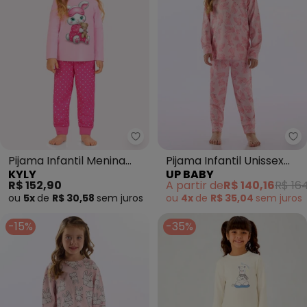
Kyly - Pijama Infantil Menina 
Up
Pijama Infantil Menina
Pijama Infantil Unissex
KYLY
UP BABY
Coelhinho com Máscara
Térmico Rosa
R$ 152,90
A partir de
R$ 140,16
R$ 16
(Rosa
ou
5x
de
R$ 30,58
sem
juros
ou
4x
de
R$ 35,04
sem
juros
-15%
-35%