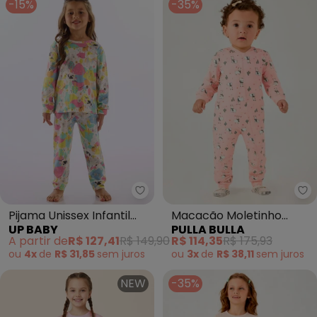
-15%
-35%
Up Baby - Pijama Unissex Infan
Pu
Pijama Unissex Infantil
Macacão Moletinho
UP BABY
PULLA BULLA
Estampado Branco
(Rosa)
A partir de
R$ 127,41
R$ 149,90
R$ 114,35
R$ 175,93
ou
4x
de
R$ 31,85
sem
juros
ou
3x
de
R$ 38,11
sem
juros
NEW
-35%