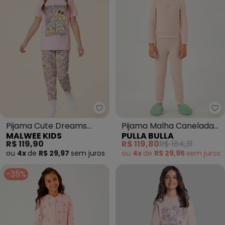
Malwee Kids - Pijama Cute Dre
Pu
Pijama Cute Dreams
Pijama Malha Canelada
MALWEE KIDS
PULLA BULLA
(Rosa Claro)
(Rosa)
R$ 119,90
R$ 119,80
R$ 184,31
ou
4x
de
R$ 29,97
sem
juros
ou
4x
de
R$ 29,95
sem
juros
-35%