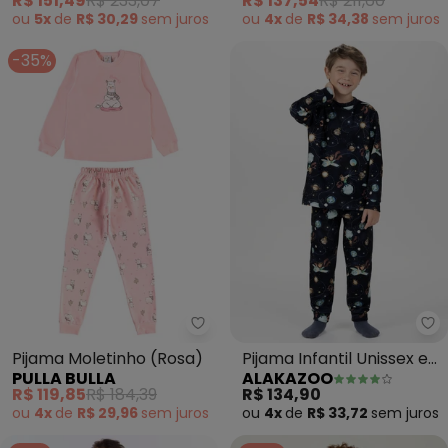
R$ 151,49
R$ 233,07
R$ 137,54
R$ 211,60
ou
5x
de
R$ 30,29
sem
juros
ou
4x
de
R$ 34,38
sem
juros
-35%
Pulla Bulla - Pijama Moletinho (
Al
Pijama Moletinho (Rosa)
Pijama Infantil Unissex em
PULLA BULLA
ALAKAZOO
Malha Fleece (Azul)
R$ 119,85
R$ 184,39
R$ 134,90
ou
4x
de
R$ 29,96
sem
juros
ou
4x
de
R$ 33,72
sem
juros