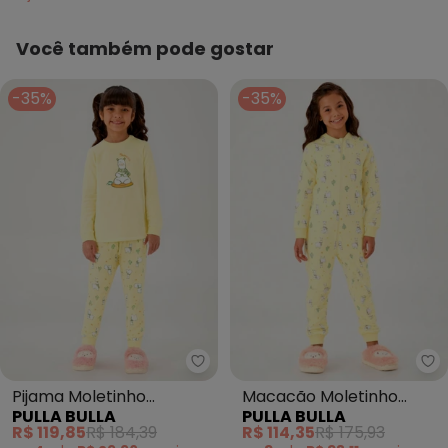
Você também pode gostar
-35%
-35%
Pulla Bulla - Pijama Moletinho 
Pu
Pijama Moletinho
Macacão Moletinho
PULLA BULLA
PULLA BULLA
(Amarelo)
(Amarelo)
R$ 119,85
R$ 184,39
R$ 114,35
R$ 175,93