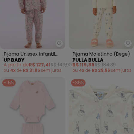
Up Baby - Pijama Unissex Infan
Pu
Pijama Unissex Infantil
Pijama Moletinho (Bege)
UP BABY
PULLA BULLA
Estampado Rosa
A partir de
R$ 127,41
R$ 149,90
R$ 119,85
R$ 184,39
ou
4x
de
R$ 31,85
sem
juros
ou
4x
de
R$ 29,96
sem
juros
-15%
-35%