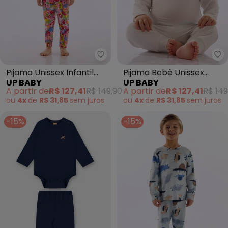
Up Baby - Pijama Unissex Infant
Up
Pijama Unissex Infantil
Pijama Bebê Unissex
UP BABY
UP BABY
Suedine Branco
Térmica Branco
A partir de
R$ 127,41
R$ 149,90
A partir de
R$ 127,41
R$ 149
ou
4x
de
R$ 31,85
sem
juros
ou
4x
de
R$ 31,85
sem
juros
-15%
-15%