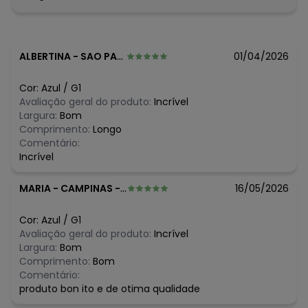
Composição: 100% algodão
Histórico de preços
O preço apresentado abaixo é o menor oferecido em
ALBERTINA
-
SAO PAULO - SP
01/04/2026
algum dia do mês, para o menor tamanho disponível.
R$ 59,9
agosto/2026
Cor:
Azul
/
G1
R$ 59,9
julho/2026
Avaliação geral do produto:
Incrível
R$ 59,9
junho/2026
Largura:
Bom
R$ 59,9
maio/2026
Comprimento:
Longo
R$ 59,9
abril/2026
Comentário:
R$ 59,9
março/2026
Incrível
R$ 64,99
fevereiro/2026
MARIA
-
CAMPINAS - SP
16/05/2026
Cor:
Azul
/
G1
Avaliação geral do produto:
Incrível
Largura:
Bom
Comprimento:
Bom
Comentário:
produto bon ito e de otima qualidade