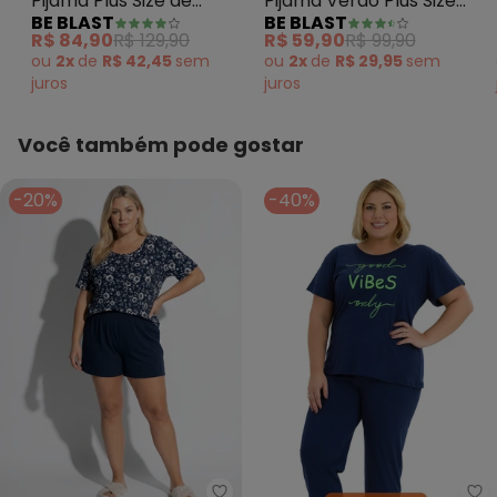
Pijama Plus Size de
Pijama Verão Plus Size
BE BLAST
BE BLAST
Algodão Suculentas
de Algodão UrsinhoAzul
R$ 84,90
R$ 129,90
R$ 59,90
R$ 99,90
Azul
ou
2x
de
R$ 42,45
sem
ou
2x
de
R$ 29,95
sem
juros
juros
Você também pode gostar
-20%
-40%