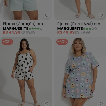
Marguerite - Pijama (Coração) 
Ma
Pijama (Coração) em
Pijama (Floral Azul) em
MARGUERITE
MARGUERITE
Malha de Poliéster
Malha Canelada Macia
R$ 44,99
R$ 99,99
R$ 49,99
R$ 79,99
-33%
-60%