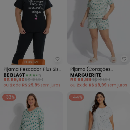
Be Blast - Pijama Pescador Plus
Ma
Pijama Pescador Plus Size
Pijama (Corações
BE BLAST
MARGUERITE
Seus Sonhos(Preto)
Verdes) em Malha Fria
R$ 59,90
R$ 99,90
R$ 59,99
R$ 89,99
ou
2x
de
R$ 29,95
sem
juros
ou
2x
de
R$ 29,99
sem
juros
-33%
-44%