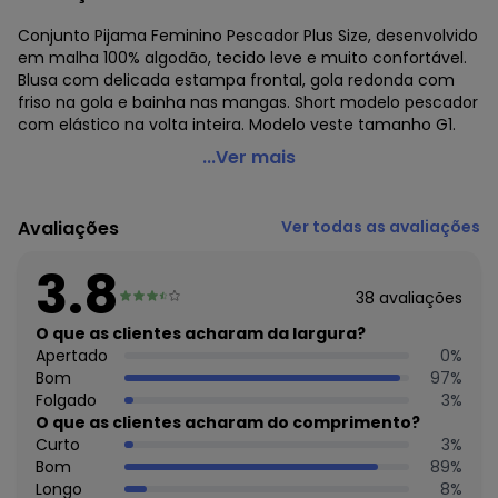
Conjunto Pijama Feminino Pescador Plus Size, desenvolvido
em malha 100% algodão, tecido leve e muito confortável.
Blusa com delicada estampa frontal, gola redonda com
friso na gola e bainha nas mangas. Short modelo pescador
com elástico na volta inteira. Modelo veste tamanho G1.
Be Blast - Pijama Pescador Plus Size Suculentas Azul
...Ver mais
Código do produto: 7658201
Modelagem: Ampla
Avaliações
Ver todas as avaliações
Forro: Não
Cintura: Média
3.8
Decote frente: Redondo
38
avaliações
Decote costas: Redondo
Fornecedor: ANA PAULA FREITAS AVANCINI / CNPJ
O que as clientes acharam da largura?
47.852.511/0001-03
Apertado
0
%
Feito: Brasil
Bom
97
%
Cuidados para conservação do produto: Lavar A Mão Ou
Folgado
3
%
Na Máquina Em Ciclo Delicado, Secar Ao Ar Livre, Sem
O que as clientes acharam do comprimento?
Contato Direto Com O Sol, Ao Passar, Utilize o Ferro Em
Curto
3
%
Temperatura Média.
Bom
89
%
Tecido: Meia malha
Longo
8
%