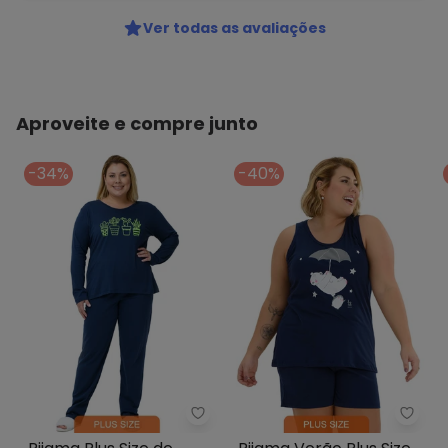
Ver todas as avaliações
Aproveite e compre junto
-34%
-40%
Be Blast - Pijama Plus Size de A
Be Bl