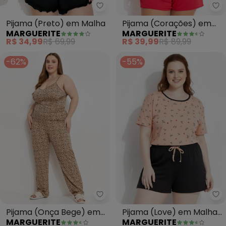
Marguerite - Pijama (Preto) em
Ma
Pijama (Preto) em Malha
Pijama (Corações) em
MARGUERITE
MARGUERITE
Malha Canelada
R$ 34,99
R$ 69,99
R$ 39,99
R$ 89,99
-62%
-55%
Marguerite - Pijama (Onça Bege
Ma
Pijama (Onça Bege) em
Pijama (Love) em Malha
MARGUERITE
MARGUERITE
Polifléx
Suede Macia