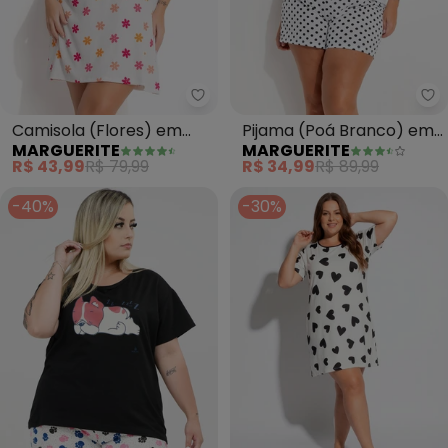
Marguerite - Camisola (Flores
Ma
Camisola (Flores) em
Pijama (Poá Branco) em
MARGUERITE
MARGUERITE
Malha Suede
Poliviscose
R$ 43,99
R$ 79,99
R$ 34,99
R$ 89,99
-40%
-30%