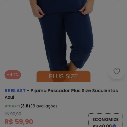
Be B
-40%
BE BLAST
-
Pijama Pescador Plus Size Suculentas
Azul
(
3,8
)
38
avaliações
R$ 99,90
ECONOMIZE
R$ 59,90
R$ 40,00