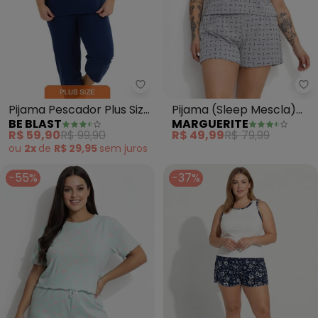
Be Blast - Pijama Pescador Plus 
Ma
Pijama Pescador Plus Size
Pijama (Sleep Mescla)
BE BLAST
MARGUERITE
Suculentas (Azul)
em Malha
R$ 59,90
R$ 99,90
R$ 49,99
R$ 79,99
ou
2x
de
R$ 29,95
sem
juros
-55%
-37%