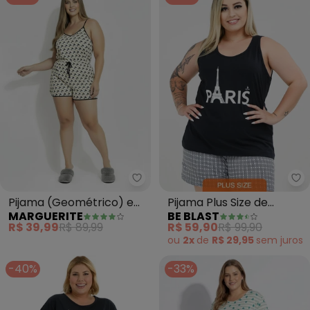
Marguerite - Pijama (Geométri
Be
Pijama (Geométrico) em
Pijama Plus Size de
MARGUERITE
BE BLAST
Malha de Algodão
Algodão Paris
R$ 39,99
R$ 89,99
R$ 59,90
R$ 99,90
Estampado(Preto)
ou
2x
de
R$ 29,95
sem
juros
-40%
-33%