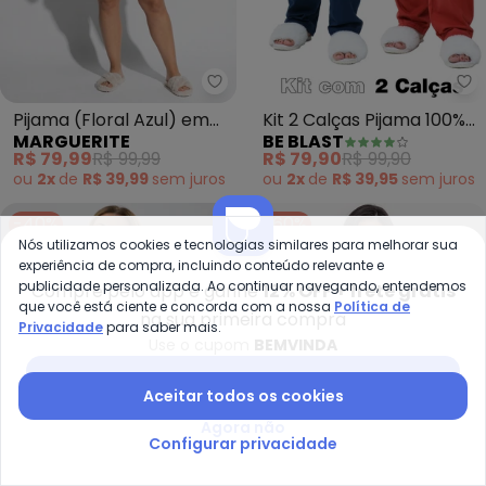
Marguerite - Pijama (Floral Az
Be
Pijama (Floral Azul) em
Kit 2 Calças Pijama 100%
MARGUERITE
BE BLAST
Ribana Canelada
Algodão (Multicores)
R$ 79,99
R$ 99,99
R$ 79,90
R$ 99,90
ou
2x
de
R$ 39,99
sem
juros
ou
2x
de
R$ 39,95
sem
juros
-40%
-60%
Nós utilizamos cookies e tecnologias similares para melhorar sua
experiência de compra, incluindo conteúdo relevante e
publicidade personalizada. Ao continuar navegando, entendemos
Compre pelo app e ganhe
12% OFF + frete grátis
que você está ciente e concorda com a nossa
Política de
na sua primeira compra
Privacidade
para saber mais.
Use o cupom
BEMVINDA
Baixar app Posthaus
Aceitar todos os cookies
Agora não
Configurar privacidade