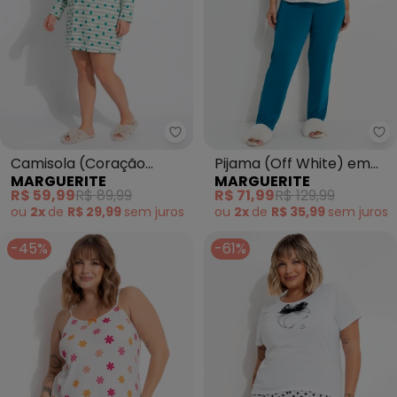
Marguerite - Camisola (Coraçã
Ma
Camisola (Coração
Pijama (Off White) em
MARGUERITE
MARGUERITE
Verde) em Malha Fria
Malha Fria
R$ 59,99
R$ 89,99
R$ 71,99
R$ 129,99
ou
2x
de
R$ 29,99
sem
juros
ou
2x
de
R$ 35,99
sem
juros
-45%
-61%