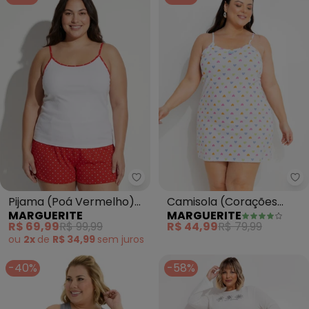
Marguerite - Pijama (Poá Verm
Ma
Pijama (Poá Vermelho)
Camisola (Corações
MARGUERITE
MARGUERITE
em Malha Canelada
Coloridos) em Malha de
R$ 69,99
R$ 99,99
R$ 44,99
R$ 79,99
Macia
Algodão
ou
2x
de
R$ 34,99
sem
juros
-40%
-58%