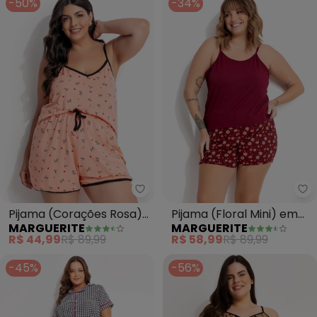
-50%
-34%
Marguerite - Pijama (Corações
Ma
Pijama (Corações Rosa)
Pijama (Floral Mini) em
MARGUERITE
MARGUERITE
em Malha de Viscose
Malha Suede
R$ 44,99
R$ 89,99
R$ 58,99
R$ 89,99
-45%
-56%