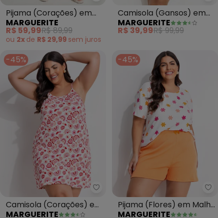
Marguerite - Pijama (Corações)
Ma
Pijama (Corações) em
Camisola (Gansos) em
MARGUERITE
MARGUERITE
Malha Fria
Poliflex
R$ 59,99
R$ 89,99
R$ 39,99
R$ 99,99
ou
2x
de
R$ 29,99
sem
juros
-45%
-45%
Marguerite - Camisola (Coraçõ
Ma
Camisola (Corações) em
Pijama (Flores) em Malha
MARGUERITE
MARGUERITE
Malha Suede
Canelada