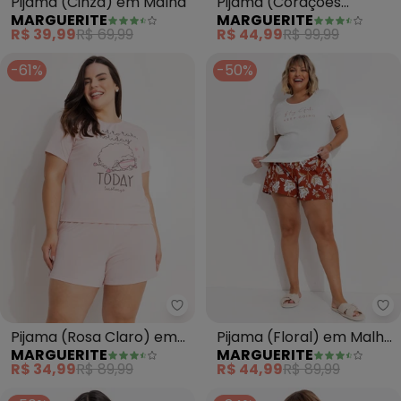
Pijama (Cinza) em Malha
Pijama (Corações
MARGUERITE
MARGUERITE
Coloridos) em Malha de
R$ 39,99
R$ 69,99
R$ 44,99
R$ 99,99
Algodão
-61%
-50%
Marguerite - Pijama (Rosa Clar
Ma
Pijama (Rosa Claro) em
Pijama (Floral) em Malha
MARGUERITE
MARGUERITE
Malha Fria
de Algodão
R$ 34,99
R$ 89,99
R$ 44,99
R$ 89,99