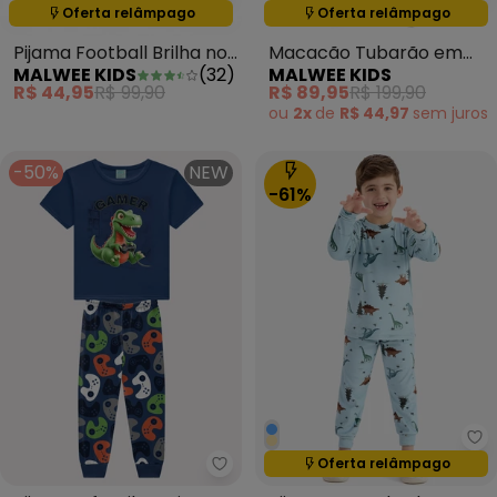
Oferta relâmpago
Oferta relâmpago
Termina em:
09:28:44
Termina em:
09:28:44
Pijama Football Brilha no
Macacão Tubarão em
MALWEE KIDS
(
32
)
MALWEE KIDS
Escuro Cinza
Fleece Azul Escuro
R$ 44,95
R$ 99,90
R$ 89,95
R$ 199,90
ou
2x
de
R$ 44,97
sem
juros
-50%
NEW
-61%
Ro
Oferta relâmpago
Termina em:
09:28:44
Kyly - Pijama Infantil Menino Di