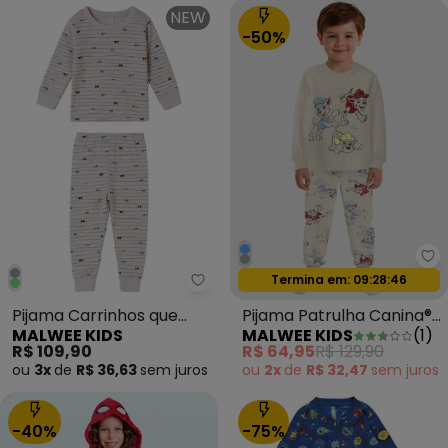
NEW
-50%
Ma
Oferta relâmpago
Termina em:
09:28:44
Malwee Kids - Pijama Carrinhos 
Pijama Carrinhos que
Pijama Patrulha Canina®
MALWEE KIDS
MALWEE KIDS
(
1
)
Brilha no Cinza Claro
Cinza Mescla
R$ 109,90
R$ 64,95
R$ 129,90
ou
3x
de
R$ 36,63
sem
juros
ou
2x
de
R$ 32,47
sem
juros
-40%
-75%