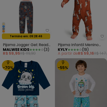
Malwee Kids - Pijama Jogger Ge
Oferta relâmpago
Termina em:
09:28:44
Ky
Pijama Jogger Get Ready
Pijama Infantil Menino
MALWEE KIDS
(
3
)
KYLY
(
19
)
Laranja
Coelhinho Laranja
R$ 59,95
R$ 119,90
A partir de
R$ 59,16
R$ 147
-70%
-55%