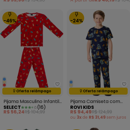
-46%
-24%
Select - Pijama Masculino Infan
Ro
Oferta relâmpago
Oferta relâmpago
Termina em:
09:28:44
Termina em:
09:28:44
Pijama Masculino Infantil
Pijama Camiseta com
SELECT
(
16
)
ROVI KIDS
Vermelho
Alça Infantil Azul
R$ 56,24
R$ 104,99
R$ 94,49
R$ 124,99
ou
3x
de
R$ 31,49
sem
juros