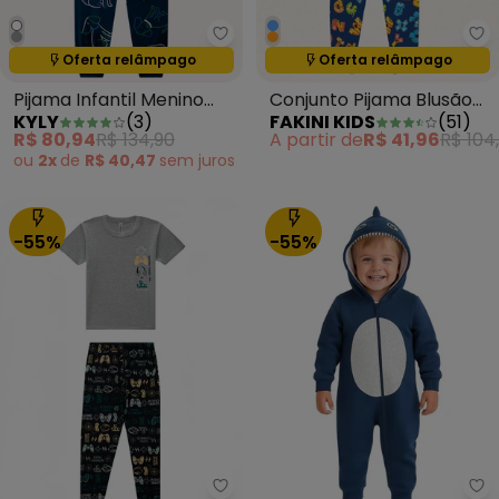
Kyly - Pijama Infantil Menino C
Fa
Oferta relâmpago
Oferta relâmpago
Termina em:
09:28:44
Termina em:
09:28:44
Pijama Infantil Menino
Conjunto Pijama Blusão
KYLY
(
3
)
FAKINI KIDS
(
51
)
Cachorrinho Branco
Manga Longa e Calça
R$ 80,94
R$ 134,90
A partir de
R$ 41,96
R$ 104
Azul
ou
2x
de
R$ 40,47
sem
juros
-55%
-55%
Malwee Kids - Pijama Football B
Ma