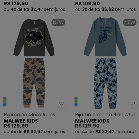
R$ 129,90
R$ 109,90
Água
ou
4x
de
R$ 32,47
sem
juros
ou
3x
de
R$ 36,63
sem
juros
NEW
NEW
Malwee Kids - Pijama no More 
Ma
Pijama no More Rules
Pijama Time To Ride Azul
MALWEE KIDS
MALWEE KIDS
Cinza Chumbo
Pastel
R$ 129,90
R$ 129,90
ou
4x
de
R$ 32,47
sem
juros
ou
4x
de
R$ 32,47
sem
juros