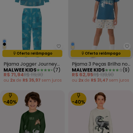
Malwee Kids - Pijama Jogger Jo
Ma
Oferta relâmpago
Oferta relâmpago
Termina em:
09:28:44
Termina em:
09:28:44
Pijama Jogger Journey
Pijama 3 Peças Brilha no
MALWEE KIDS
(
7
)
MALWEE KIDS
(
9
)
Into Space Azul
Escuro Azul Petróleo
R$ 71,94
R$ 119,90
R$ 62,95
R$ 139,90
ou
2x
de
R$ 35,97
sem
juros
ou
2x
de
R$ 31,47
sem
juros
-40%
-40%