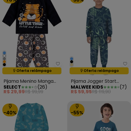
Select - Pijama Menino Manga 
Ma
Termina em:
09:28:44
Termina em:
09:28:44
Oferta relâmpago
Oferta relâmpago
Pijama Menino Manga
Pijama Jogger Start
SELECT
(
26
)
MALWEE KIDS
(
7
)
Longa Meia Malha Preto
Game Azul Marinho
R$ 29,99
R$ 99,99
R$ 59,95
R$ 119,90
-40%
-55%