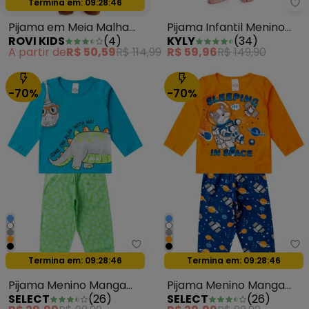
Oferta relâmpago
Termina em:
09:28:44
Ky
Pijama em Meia Malha
Pijama Infantil Menino
ROVI KIDS
(
4
)
KYLY
(
34
)
Bege
Brilha no Escuro Preto
A partir de
R$ 50,59
R$ 114,99
R$ 59,96
R$ 149,90
-70%
-70%
Select - Pijama Menino Manga L
Se
Oferta relâmpago
Oferta relâmpago
Termina em:
09:28:44
Termina em:
09:28:44
Pijama Menino Manga
Pijama Menino Manga
SELECT
(
26
)
SELECT
(
26
)
Longa Meia Malha Azul
Longa Meia Malha Laranja