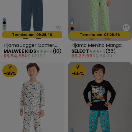
Malwee Kids - Pijama Jogger G
Se
Oferta relâmpago
Oferta relâmpago
Termina em:
09:28:44
Termina em:
09:28:44
Pijama Jogger Gamer
Pijama Menino Manga
MALWEE KIDS
(
10
)
SELECT
(
58
)
Azul
Longa Meia Malha Azul
R$ 54,95
R$ 109,90
R$ 37,99
R$ 84,99
-65%
-55%