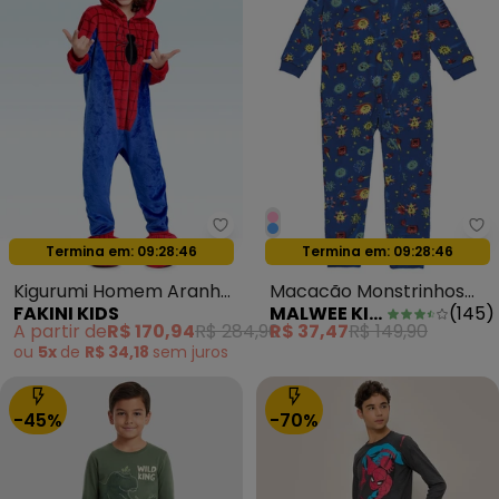
Fakini Kids - Kigurumi Homem 
Ma
Oferta relâmpago
Oferta relâmpago
Termina em:
09:28:44
Termina em:
09:28:44
Kigurumi Homem Aranha
Macacão Monstrinhos
FAKINI KIDS
MALWEE KIDS
(
145
)
Vermelho
em Soft Menino Azul
A partir de
R$ 170,94
R$ 284,90
R$ 37,47
R$ 149,90
ou
5x
de
R$ 34,18
sem
juros
-45%
-70%