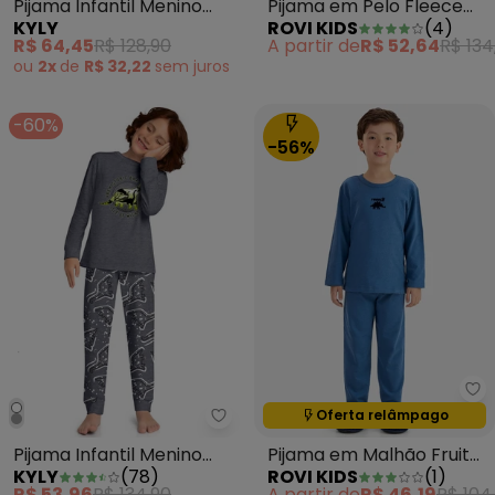
Pijama Infantil Menino
Pijama em Pelo Fleece
KYLY
ROVI KIDS
(
4
)
Dinossauro Azul
Azul
R$ 64,45
R$ 128,90
A partir de
R$ 52,64
R$ 134
ou
2x
de
R$ 32,22
sem
juros
-60%
-56%
Ro
Oferta relâmpago
Termina em:
09:28:44
Kyly - Pijama Infantil Menino Bri
Pijama Infantil Menino
Pijama em Malhão Fruit
KYLY
(
78
)
ROVI KIDS
(
1
)
Brilha no Escuro Cinza
Azul
R$ 53,96
R$ 134,90
A partir de
R$ 46,19
R$ 104