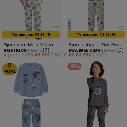
Rovi Kids - Pijama em Meia Malh
Ma
Oferta relâmpago
Oferta relâmpago
Termina em:
09:28:44
Termina em:
09:28:44
Pijama em Meia Malha
Pijama Jogger Get Ready
ROVI KIDS
(
7
)
MALWEE KIDS
(
3
)
Azul
Cinza Mescla
A partir de
R$ 45,09
R$ 109,99
R$ 53,95
R$ 119,90
-60%
-50%