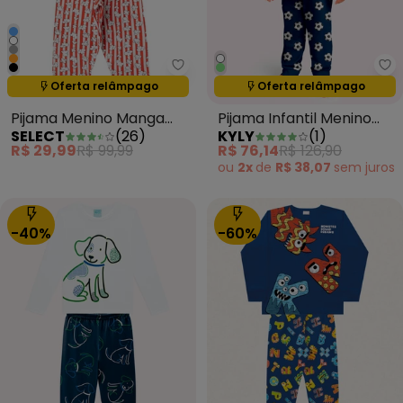
Select - Pijama Menino Manga 
Ky
Oferta relâmpago
Oferta relâmpago
Termina em:
09:28:44
Termina em:
09:28:44
Pijama Menino Manga
Pijama Infantil Menino
SELECT
(
26
)
KYLY
(
1
)
Longa Meia Malha Branco
Copa do Mundo Verde
R$ 29,99
R$ 99,99
R$ 76,14
R$ 126,90
ou
2x
de
R$ 38,07
sem
juros
-40%
-60%