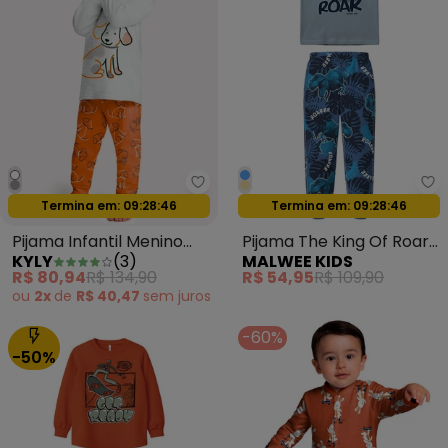
Kyly - Pijama Infantil Menino C
Ma
Oferta relâmpago
Oferta relâmpago
Termina em:
09:28:44
Termina em:
09:28:44
Pijama Infantil Menino
Pijama The King Of Roar
KYLY
(
3
)
MALWEE KIDS
Cachorrinho Cinza
Azul Pastel
R$ 80,94
R$ 134,90
R$ 54,95
R$ 109,90
ou
2x
de
R$ 40,47
sem
juros
-60%
-50%