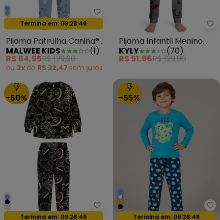
Malwee Kids - Pijama Patrulha C
Oferta relâmpago
Termina em:
09:28:44
Ky
Pijama Patrulha Canina®
Pijama Infantil Menino
MALWEE KIDS
(
1
)
KYLY
(
70
)
Azul
Brilha no Escuro Cinza
R$ 64,95
R$ 129,90
R$ 51,96
R$ 129,90
ou
2x
de
R$ 32,47
sem
juros
-50%
-55%
Malwee Kids - Pijama Jogger S
Se
Oferta relâmpago
Oferta relâmpago
Termina em:
09:28:44
Termina em:
09:28:44