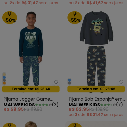
ou
2x
de
R$ 31,47
sem
juros
ou
2x
de
R$ 41,67
sem
juros
-50%
-55%
Malwee Kids - Pijama Jogger G
Ma
Oferta relâmpago
Oferta relâmpago
Termina em:
09:28:44
Termina em:
09:28:44
Pijama Jogger Game
Pijama Bob Esponja® em
MALWEE KIDS
(
3
)
MALWEE KIDS
(
7
)
Over Azul Marinho
Malha Cinza Escuro
R$ 59,95
R$ 119,90
R$ 62,95
R$ 139,90
ou
2x
de
R$ 31,47
sem
juros