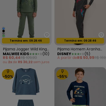
Malwee Kids - Pijama Jogger Wil
Di
Oferta relâmpago
Oferta relâmpago
Termina em:
09:28:44
Termina em:
09:28:44
Pijama Jogger Wild King
Pijama Homem Aranha
MALWEE KIDS
(
10
)
DISNEY
(
5
)
Verde Oliva
Mescla Escuro em Meia
R$ 60,44
R$ 109,90
A partir de
R$ 50,99
R$ 169
Malha
ou
2x
de
R$ 30,22
sem
juros
-50%
-55%