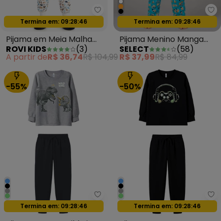
Rovi Kids - Pijama em Meia Mal
Se
Oferta relâmpago
Oferta relâmpago
Termina em:
09:28:44
Termina em:
09:28:44
Pijama em Meia Malha
Pijama Menino Manga
ROVI KIDS
(
3
)
SELECT
(
58
)
Bege
Longa Meia Malha Preto
A partir de
R$ 36,74
R$ 104,99
R$ 37,99
R$ 84,99
-55%
-50%
Malwee Kids - Pijama Jogger Wil
Ma
Oferta relâmpago
Oferta relâmpago
Termina em:
09:28:44
Termina em:
09:28:44