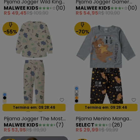
Pijama Jogger Wild King
Pijama Jogger Gamer
MALWEE KIDS
(
10
)
MALWEE KIDS
(
10
)
Cinza
Preto
R$ 49,45
R$ 109,90
R$ 54,95
R$ 109,90
-55%
-70%
Malwee Kids - Pijama Jogger Th
Se
Oferta relâmpago
Oferta relâmpago
Termina em:
09:28:44
Termina em:
09:28:44
Pijama Jogger The Most
Pijama Menino Manga
MALWEE KIDS
(
7
)
SELECT
(
26
)
Fun Off White
Longa Meia Malha Cinza
R$ 53,95
R$ 119,90
R$ 29,99
R$ 99,99