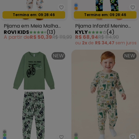
Rovi Kids - Pijama em Meia Mal
Ky
Oferta relâmpago
Oferta relâmpago
Termina em:
09:28:44
Termina em:
09:28:44
Pijama em Meia Malha
Pijama Infantil Menino
ROVI KIDS
(
13
)
KYLY
(
4
)
Bege
Monstrinhos Azul
A partir de
R$ 50,39
R$ 119,99
R$ 68,94
R$ 114,90
ou
2x
de
R$ 34,47
sem
juros
NEW
NEW