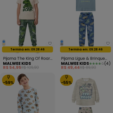
Malwee Kids - Pijama The King 
Ma
Oferta relâmpago
Oferta relâmpago
Termina em:
09:28:44
Termina em:
09:28:44
Pijama The King Of Roar
Pijama Ligue & Brinque
MALWEE KIDS
MALWEE KIDS
(
4
)
Bege
Brilha no Escuro Azul
R$ 54,95
R$ 109,90
R$ 49,44
R$ 89,90
-59%
-55%