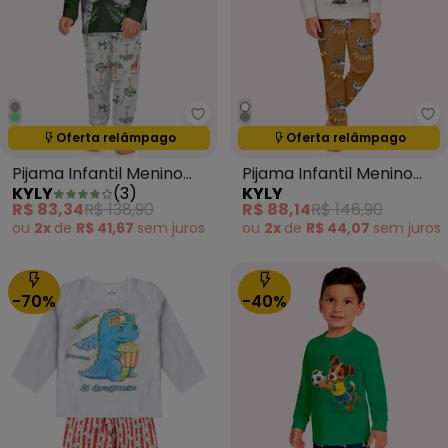
Kyly - Pijama Infantil Menino Bi
Ky
Oferta relâmpago
Oferta relâmpago
Termina em:
09:28:44
Termina em:
09:28:44
Pijama Infantil Menino
Pijama Infantil Menino
KYLY
(
3
)
KYLY
Bichinhos Verde
Dinossauro Cinza
R$ 83,34
R$ 138,90
R$ 88,14
R$ 146,90
ou
2x
de
R$ 41,67
sem
juros
ou
2x
de
R$ 44,07
sem
juros
-70%
-40%