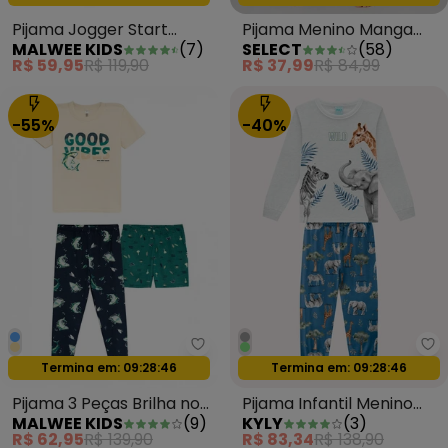
Pijama Jogger Start
Pijama Menino Manga
MALWEE KIDS
(
7
)
SELECT
(
58
)
Game Preto
Longa Meia Malha Azul
R$ 59,95
R$ 119,90
R$ 37,99
R$ 84,99
-55%
-40%
Malwee Kids - Pijama 3 Peças Br
Ky
Oferta relâmpago
Oferta relâmpago
Termina em:
09:28:44
Termina em:
09:28:44
Pijama 3 Peças Brilha no
Pijama Infantil Menino
MALWEE KIDS
(
9
)
KYLY
(
3
)
Escuro Off White
Bichinhos Cinza
R$ 62,95
R$ 139,90
R$ 83,34
R$ 138,90