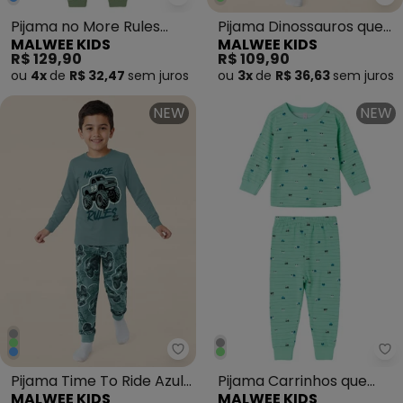
Malwee Kids - Pijama no More 
Ma
Pijama no More Rules
Pijama Dinossauros que
MALWEE KIDS
MALWEE KIDS
Verde Menta
Brilha no Escuro Cinza
R$ 129,90
R$ 109,90
ou
4x
de
R$ 32,47
sem
juros
ou
3x
de
R$ 36,63
sem
juros
NEW
NEW
Malwee Kids - Pijama Time To Ri
Ma
Pijama Time To Ride Azul
Pijama Carrinhos que
MALWEE KIDS
MALWEE KIDS
Petróleo
Brilha no Escuro Verde