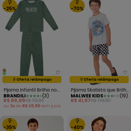
-25%
-70%
Brandili - Pijama Infantil Brilha
Ma
Oferta relâmpago
Oferta relâmpago
Termina em:
09:28:44
Termina em:
09:28:44
Pijama Infantil Brilha no
Pijama Skatista que Brilha
BRANDILI
(
3
)
MALWEE KIDS
(
19
)
Escuro Verde
no Escuro Cinza Claro
R$ 89,99
R$ 119,99
R$ 41,97
R$ 139,90
ou
3x
de
R$ 29,99
sem
juros
-35%
-40%