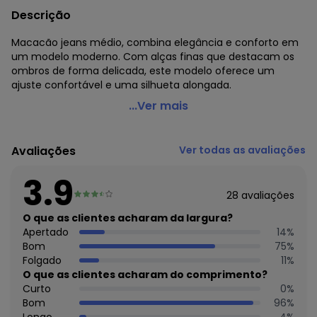
Descrição
Macacão jeans médio, combina elegância e conforto em
um modelo moderno. Com alças finas que destacam os
ombros de forma delicada, este modelo oferece um
ajuste confortável e uma silhueta alongada.
Quintess - Macacão Jeans Médio em Jeans
...Ver mais
Código do produto: 3726518
Modelagem: Solta
Avaliações
Ver todas as avaliações
Decote frente: V
Decote costas: Reto
3.9
Complemento: Alça;
28
avaliações
Comprimento: Pantacourt
Cinto/Faixa: No mesmo tecido
O que as clientes acharam da largura?
Material: Jeans
Apertado
14
%
Estação: Verão
Bom
75
%
Situação de Uso: Casual
Folgado
11
%
Composição Material: 65% Algodão, 35% Liocel
O que as clientes acharam do comprimento?
Curto
0
%
Histórico de preços
Bom
96
%