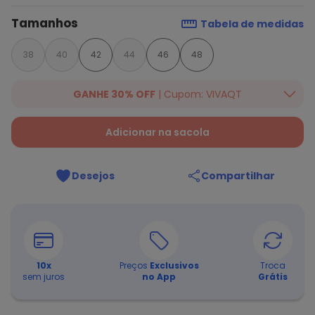
Tamanhos
Tabela de medidas
38
40
42
44
46
48
GANHE 30% OFF
| Cupom: VIVAQT
Ganhe 30% OFF Extra em qualquer valor, usando o cupom:
VIVAQT. Válido para toda loja Quintess, somente hoje
Adicionar na sacola
08/08/2026.
Desejos
Compartilhar
10
x
Preços
Exclusivos
Troca
sem juros
no App
Grátis