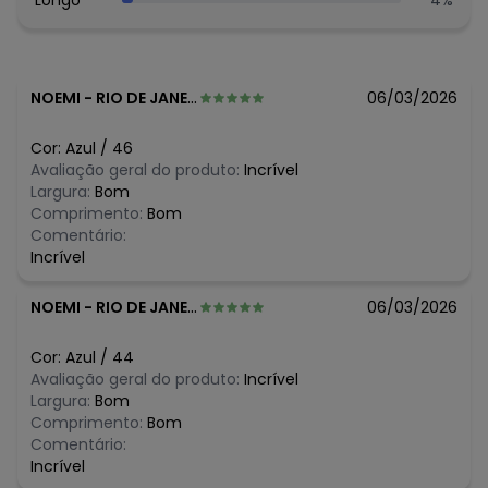
Longo
4
%
O preço apresentado abaixo é o menor oferecido em
algum dia do mês, para o menor tamanho disponível.
N/D*
agosto/2026
R$ 109,99
julho/2026
R$ 129,99
junho/2026
NOEMI
-
RIO DE JANEIRO - RJ
06/03/2026
R$ 119,99
maio/2026
R$ 119,99
abril/2026
Cor:
Azul
/
46
R$ 119,99
março/2026
Avaliação geral do produto:
Incrível
R$ 133,99
fevereiro/2026
Largura:
Bom
Comprimento:
Bom
Comentário:
Incrível
NOEMI
-
RIO DE JANEIRO - RJ
06/03/2026
Cor:
Azul
/
44
Avaliação geral do produto:
Incrível
Largura:
Bom
Comprimento:
Bom
Comentário:
Incrível