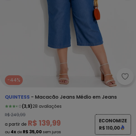
Quin
-44%
QUINTESS
-
Macacão Jeans Médio em Jeans
(
3,9
)
28
avaliações
R$ 249,99
ECONOMIZE
R$ 139,99
a partir de
R$ 110,00
4x
R$ 35,00
ou
de
sem juros