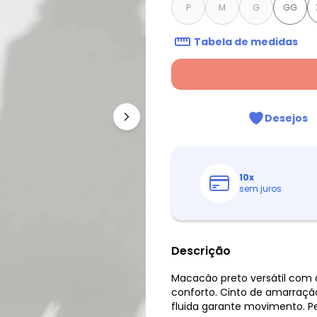
P
M
G
GG
Tabela de medidas
Desejos
10
x
sem juros
Descrição
Macacão preto versátil com
conforto. Cinto de amarração 
fluida garante movimento. Pe