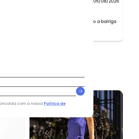
05/08/2026
e veio bem embalado. Ele disfarça um pouco a barriga
.
-48%
 concorda com a nossa
Política de