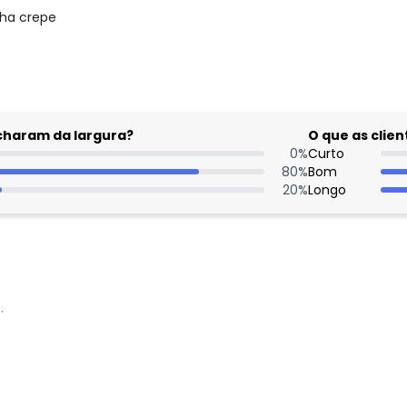
lha crepe
acharam da largura?
O que as cli
0
%
Curto
80
%
Bom
20
%
Longo
: