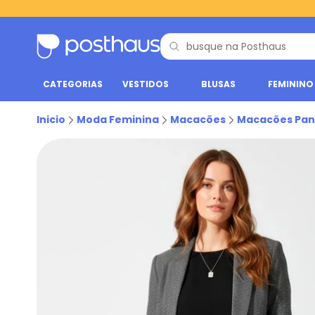
CATEGORIAS
VESTIDOS
BLUSAS
FEMININO
Inicio
Moda Feminina
Macacões
Macacões Pan