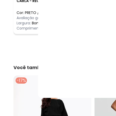
CARLA
-
RECIFE - PE
Cor:
PRETO
/
GG
Comentário
Avaliação geral do produto:
Ótimo
Realmente m
Largura:
Bom
e realment
Comprimento:
Bom
Você também pode gostar
-17%
-52%