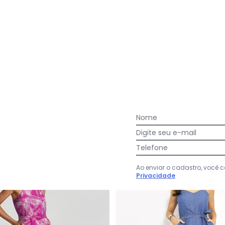
:
uito lindo, amei demais!! chegou no prazo, sem cheiro forte, 
e a manga dá muito charme. Amei a compra, vale muito a pena
Ver todas as avaliações
Nome
Digite seu e-mail
Telefone
-44%
Ao enviar o cadastro, você
Privacidade