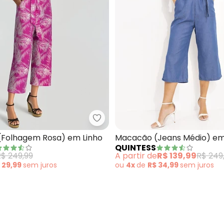
cacão (Preto) em Malha Crepe
bonprix - Macacão (Folhagem R
Folhagem Rosa) em Linho
Macacão (Jeans Médio) em
QUINTESS
R$ 249,99
A partir de
R$ 139,99
R$ 249
 29,99
sem
juros
ou
4x
de
R$ 34,99
sem
juros