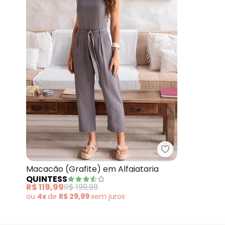
Quintess - Mac
Macacão (Grafite) em Alfaiataria
QUINTESS
R$ 119,99
R$ 199,99
ou
4x
de
R$ 29,99
sem
juros