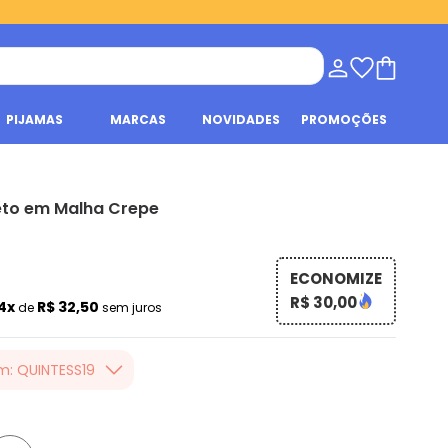
PIJAMAS
MARCAS
NOVIDADES
PROMOÇÕES
to em Malha Crepe
ECONOMIZE
R$ 30,00
4x
R$ 32,50
de
sem juros
m: QUINTESS19
er valor, usando o
 toda loja Quintess,