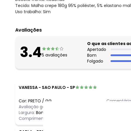
Tecido: Malha crepe 180g 95% poliéster, 5% elastano ma
Uso trabalho: Sim
Avaliações
O que as clientes 
3.4
Apertado
5
avaliações
Bom
Folgado
VANESSA
-
SAO PAULO - SP
Cor:
PRETO
/
GG
Comentário
Avaliação geral do produto:
Incrível
Adorei
Largura:
Bom
Comprimento:
Bom