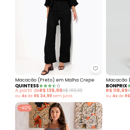
Quintess - Ma
Macacão (Preto) em Malha Crepe
Macacão (
QUINTESS
BONPRIX
A partir de
R$ 139,99
R$ 169,99
R$ 119,99
ou
4x
de
R$ 34,99
sem
juros
ou
4x
de
R$
-40%