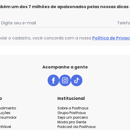
mbém um dos 7 milhões de apaixonados pelas nossas dicas
Digite seu e-mail
Telef
viar o cadastro, você concorda com a nossa
Política de Priva
Acompanhe a gente
o
Institucional
endimento
Sobre a Posthaus
luções
Grupo Posthaus
nsumidor
Seja um parceiro
Moda pra Gente
fiável
Podcast da Posthaus