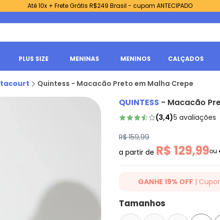
Até 10x + Frete Grátis R$249 Brasil - cupom ANTECIPADO
PLUS SIZE
MENINAS
MENINOS
CALÇADOS
tacourt
Quintess - Macacão Preto em Malha Crepe
QUINTESS
-
Macacão Pre
(
3,4
)
5
avaliações
R$ 159,99
R$ 129,99
ou
a partir de
GANHE 19% OFF
| Cupo
Ganhe 19% OFF Extra em qualqu
Tamanhos
cupom: QUINTESS19. Válido para
até 07/08/2026.