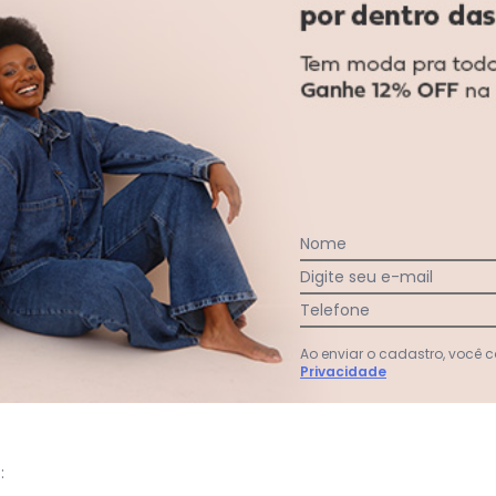
nizar ainda mais na hora de lavar louças, com 3 compartimentos
gum dia do mês, para o menor tamanho disponível.
Nome
acharam da largura?
O que as cli
Digite seu e-mail
4
%
Curto
94
%
Bom
Telefone
1
%
Longo
Ao enviar o cadastro, você
Privacidade
: