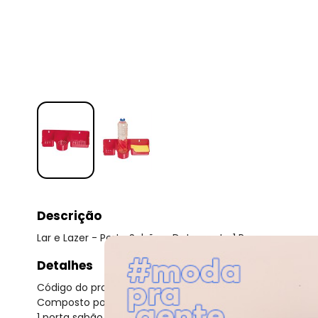
Descrição
Lar e Lazer - Porta Sabão e Detergente 1 Peça
Detalhes
Código do produto: 3218567
Composto por:
1 porta sabão e detergente (28 x 16 x 6 cm).