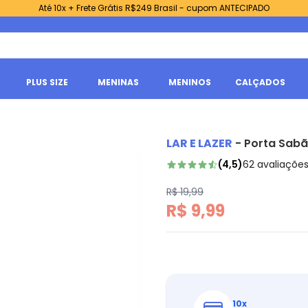
Até 10x + Frete Grátis R$249 Brasil - cupom ANTECIPADO
PLUS SIZE
MENINAS
MENINOS
CALÇADOS
LAR E LAZER
-
Porta Sabã
(
4,5
)
62
avaliaçõe
R$ 19,99
R$ 9,99
10
x