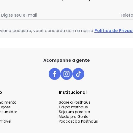
Digite seu e-mail
Telef
viar o cadastro, você concorda com a nossa
Política de Priva
Acompanhe a gente
o
Institucional
endimento
Sobre a Posthaus
luções
Grupo Posthaus
nsumidor
Seja um parceiro
Moda pra Gente
fiável
Podcast da Posthaus