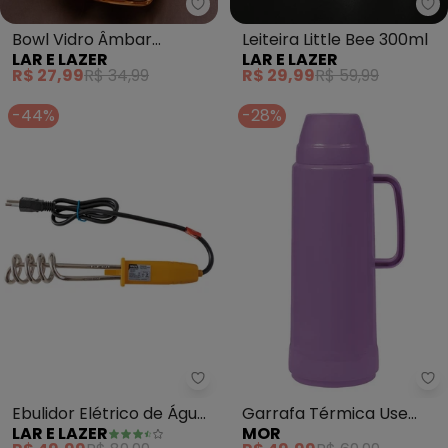
Lar e Lazer - Bowl Vidro Âmbar 
La
Bowl Vidro Âmbar
Leiteira Little Bee 300ml
LAR E LAZER
LAR E LAZER
Metalizado
R$ 27,99
R$ 34,99
R$ 29,99
R$ 59,99
-44%
-28%
Lar e Lazer - Ebulidor Elétrico d
Mo
Ebulidor Elétrico de Água
Garrafa Térmica Use
LAR E LAZER
MOR
(127 V)
Saturno 1 L