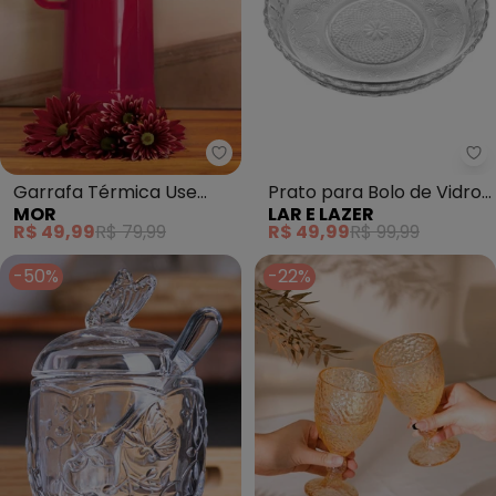
Mor - Garrafa Térmica Use Fram
La
Garrafa Térmica Use
Prato para Bolo de Vidro
MOR
LAR E LAZER
Framboesa (1 Litro)
(Angel) 30x6
R$ 49,99
R$ 79,99
R$ 49,99
R$ 99,99
-50%
-22%