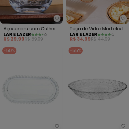
Lar e Lazer - Açucareiro com Co
La
Açucareiro com Colher
Taça de Vidro Martelado
LAR E LAZER
LAR E LAZER
(New Butterfly) 220ml
Petra Âmbar
R$ 29,99
R$ 59,99
R$ 34,99
R$ 44,99
-50%
-55%