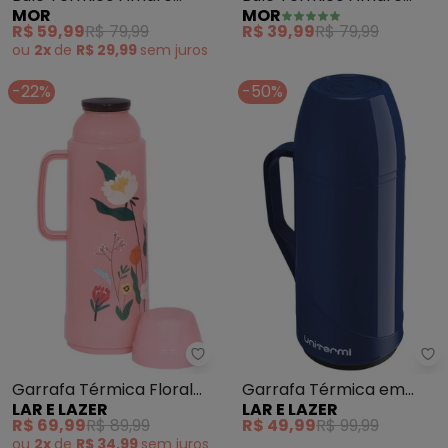
MOR
MOR
(Saturno) 650 Ml
(Vênus) 650 Ml
R$ 59,99
R$ 79,99
R$ 39,99
R$ 79,99
ou
2x
de
R$ 29,99
sem
juros
-22%
-50%
Lar e Lazer - Garrafa Térmica Flo
La
Garrafa Térmica Floral
Garrafa Térmica em
LAR E LAZER
LAR E LAZER
(Laranja) 1 Litro
Plático Azul
R$ 69,99
R$ 89,99
R$ 49,99
R$ 99,99
ou
2x
de
R$ 34,99
sem
juros