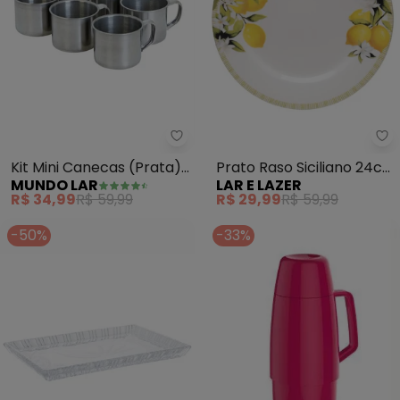
Mundo Lar - Kit Mini Canecas (P
La
Kit Mini Canecas (Prata)
Prato Raso Siciliano 24cm
MUNDO LAR
LAR E LAZER
6 Peças
(Branco) em Cerâmica
R$ 34,99
R$ 59,99
R$ 29,99
R$ 59,99
-50%
-33%