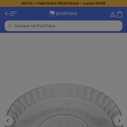
Até 10x + Frete Grátis R$249 Brasil - cupom 8DO8