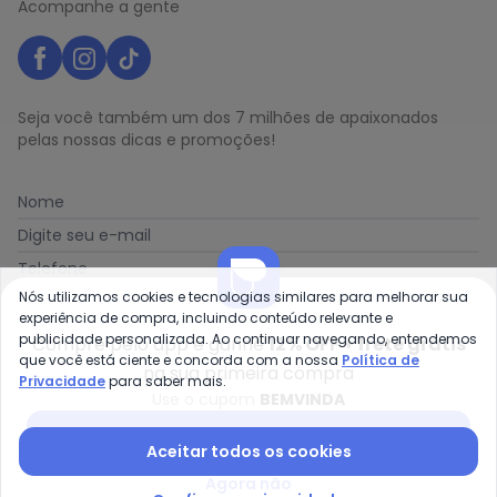
Acompanhe a gente
Seja você também um dos 7 milhões de apaixonados
pelas nossas dicas e promoções!
Nome
Digite seu e-mail
Telefone
Nós utilizamos cookies e tecnologias similares para melhorar sua
Receber novidades
experiência de compra, incluindo conteúdo relevante e
publicidade personalizada. Ao continuar navegando, entendemos
Compre pelo app e ganhe
12% OFF + frete grátis
que você está ciente e concorda com a nossa
Política de
Ao enviar o cadastro, você concorda com a nossa
Política
na sua primeira compra
Privacidade
para saber mais.
de Privacidade
Use o cupom
BEMVINDA
Baixar app Posthaus
Aceitar todos os cookies
Agora não
Posthaus é uma marca da Posthaus Ltda / CNPJ: