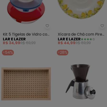
Lar e Lazer - Kit 5 Tigelas de 
La
Kit 5 Tigelas de Vidro com
Xícara de Chá com Pires
LAR E LAZER
LAR E LAZER
Tampa Colorida
Siciliano (Sortida)
R$ 34,99
R$ 69,99
R$ 44,99
R$ 89,99
-54%
-28%