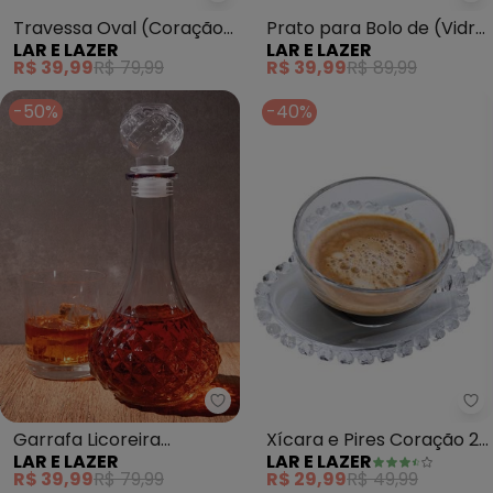
Lar e Lazer - Travessa Oval (Co
La
Travessa Oval (Coração)
Prato para Bolo de (Vidro
LAR E LAZER
LAR E LAZER
1 Peça
King) 30 cm 1 Peça
R$ 39,99
R$ 79,99
R$ 39,99
R$ 89,99
-50%
-40%
La
Lar e Lazer - Garrafa Licoreira 
Xícara e Pires Coração 2
Garrafa Licoreira
LAR E LAZER
LAR E LAZER
Peças (Vidro)
Bagdá(Vidro)
R$ 29,99
R$ 49,99
R$ 39,99
R$ 79,99