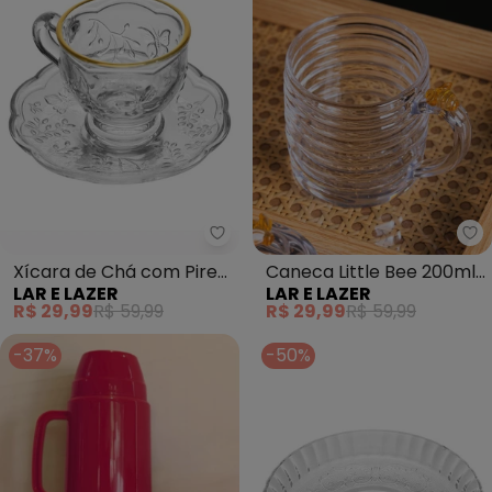
Lar e Lazer - Xícara de Chá co
La
Xícara de Chá com Pires
Caneca Little Bee 200ml
LAR E LAZER
LAR E LAZER
(Com Fio Dourado) 180ml
Cristal Ecológico
R$ 29,99
R$ 59,99
R$ 29,99
R$ 59,99
-37%
-50%