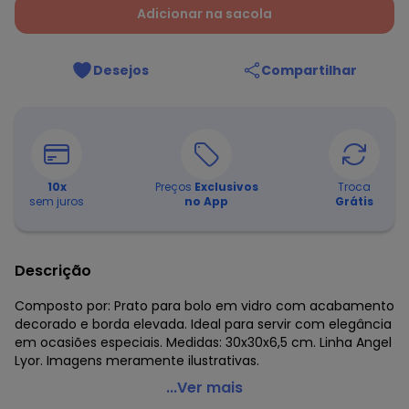
Adicionar na sacola
Desejos
Compartilhar
10
x
Preços
Exclusivos
Troca
sem juros
no App
Grátis
Descrição
Composto por: Prato para bolo em vidro com acabamento
decorado e borda elevada. Ideal para servir com elegância
em ocasiões especiais. Medidas: 30x30x6,5 cm. Linha Angel
Lyor. Imagens meramente ilustrativas.
Lar e Lazer - Prato para Bolo de Vidro Angel 30x6 - Lyor
...Ver mais