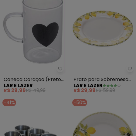
Lar e Lazer - Caneca Coração (
La
Caneca Coração (Preto)
Prato para Sobremesa
LAR E LAZER
LAR E LAZER
em Vidro 280 Ml
(Branco) em Cerâmica
R$ 29,99
R$ 49,99
R$ 29,99
R$ 59,99
-41%
-50%