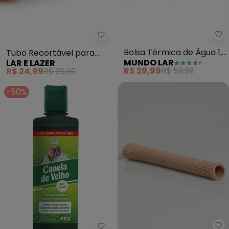
Mu
Lar e Lazer - Tubo Recortável p
Bolsa Térmica de Água 1,8
Tubo Recortável para
MUNDO LAR
LAR E LAZER
L
Calos M
R$ 29,99
R$ 59,99
R$ 24,99
R$ 29,99
-50%