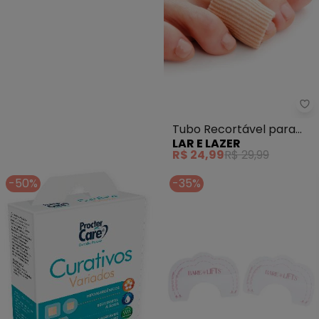
La
Tubo Recortável para
LAR E LAZER
Calos P
R$ 24,99
R$ 29,99
-50%
-35%