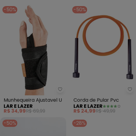
-50%
-50%
Lar e Lazer - Munhequeira Ajust
La
Munhequeira Ajustavel U
Corda de Pular Pvc
LAR E LAZER
LAR E LAZER
R$ 34,99
R$ 69,99
R$ 24,99
R$ 49,99
-50%
-28%