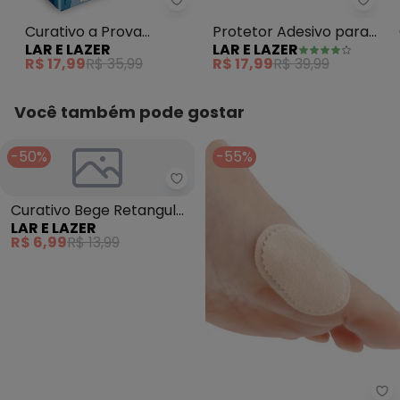
Lar e Lazer - Curativo a Prova 
Lar e
Curativo a Prova
Protetor Adesivo para
LAR E LAZER
LAR E LAZER
Dágua 20un
Calos Entre os Dedos
R$ 17,99
R$ 35,99
R$ 17,99
R$ 39,99
15un
Você também pode gostar
-50%
-55%
Lar e Lazer - Curativo Bege Ret
Curativo Bege Retangular
LAR E LAZER
10un
R$ 6,99
R$ 13,99