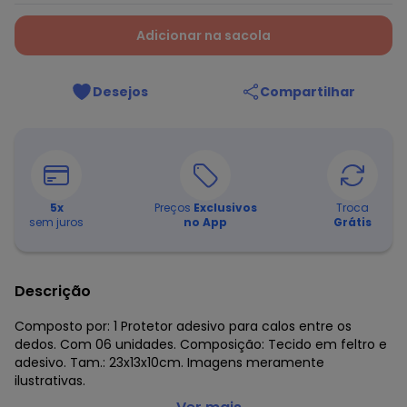
Adicionar na sacola
Desejos
Compartilhar
5
x
Preços
Exclusivos
Troca
sem juros
no App
Grátis
Descrição
Composto por: 1 Protetor adesivo para calos entre os
dedos. Com 06 unidades. Composição: Tecido em feltro e
adesivo. Tam.: 23x13x10cm. Imagens meramente
ilustrativas.
Lar e Lazer - Protetor Adesivo para Joanete 6 Unidades