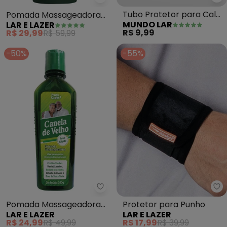
Mu
Lar e Lazer - Pomada Massagea
Tubo Protetor para Calo
Pomada Massageadora
MUNDO LAR
LAR E LAZER
(Bege) 1 Peça
Canela de Velho (400g)
R$ 9,99
R$ 29,99
R$ 59,99
-50%
-55%
Lar e Lazer - Pomada Massagea
La
Pomada Massageadora
Protetor para Punho
LAR E LAZER
LAR E LAZER
Canela de Velho 240g
R$ 24,99
R$ 49,99
R$ 17,99
R$ 39,99