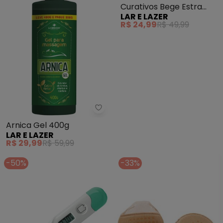
Curativos Bege Estra
LAR E LAZER
Grande 8un
R$ 24,99
R$ 49,99
Lar e Lazer - Arnica Gel 400g
Arnica Gel 400g
LAR E LAZER
R$ 29,99
R$ 59,99
-50%
-33%