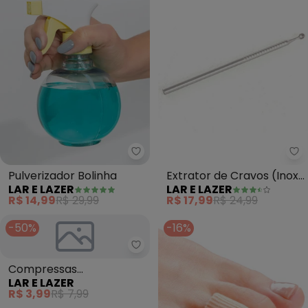
Lar e Lazer - Pulverizador Bolinh
La
Pulverizador Bolinha
Extrator de Cravos (Inox)
LAR E LAZER
LAR E LAZER
12 cm
R$ 14,99
R$ 29,99
R$ 17,99
R$ 24,99
-50%
-16%
Lar e Lazer - Compressas Estere
Compressas
LAR E LAZER
Esterelizadas
R$ 3,99
R$ 7,99
Proctercare