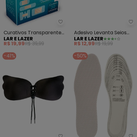
Lar e Lazer - Curativos Transpa
La
Curativos Transparentes
Adesivo Levanta Seios
LAR E LAZER
LAR E LAZER
Variados
(Transparente) 5
R$ 19,99
R$ 39,99
R$ 12,99
R$ 19,99
Unidades
-41%
-50%