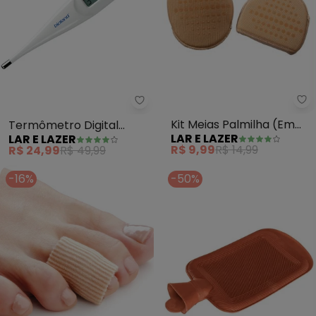
La
Lar e Lazer - Termômetro Digita
Kit Meias Palmilha (Em
Termômetro Digital
LAR E LAZER
LAR E LAZER
Silicone) 2 Peças
Flexível (Branco) 1 Peça
R$ 9,99
R$ 14,99
R$ 24,99
R$ 49,99
-16%
-50%