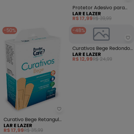
La
Protetor Adesivo para
LAR E LAZER
Joanete 6 Unidades
R$ 17,99
R$ 39,99
-50%
-48%
La
Curativos Bege Redondos
LAR E LAZER
16 Un
R$ 12,99
R$ 24,99
Lar e Lazer - Curativo Bege Ret
Curativo Bege Retangular
LAR E LAZER
35un
R$ 17,99
R$ 35,99