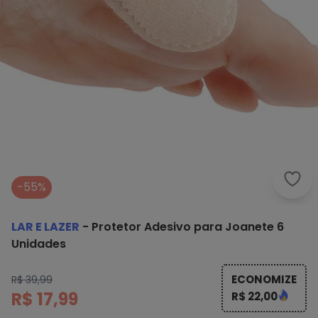
Lar 
-55%
LAR E LAZER
-
Protetor Adesivo para Joanete 6
Unidades
ECONOMIZE
R$ 39,99
R$ 17,99
R$ 22,00