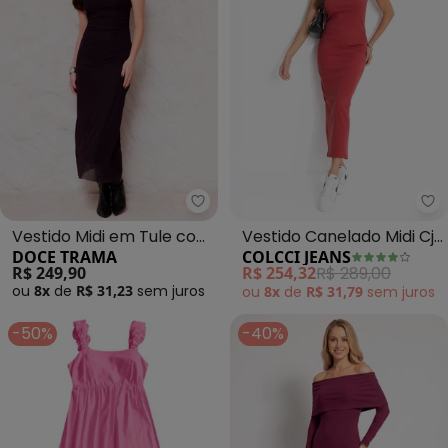
Doce Trama - Vestido Midi em 
Co
Vestido Midi em Tule com
Vestido Canelado Midi Cj
DOCE TRAMA
COLCCI JEANS
Drapeado Sunset (Preto)
(Vermelho)
R$ 249,90
R$ 254,32
R$ 289,00
ou
8x
de
R$ 31,23
sem
juros
ou
8x
de
R$ 31,79
sem
juros
-50%
-40%