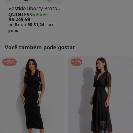
Quintess - Vestido Liberty Pret
Vestido Liberty Preto
QUINTESS
em Chiffon
R$ 249,99
ou
8x
de
R$ 31,24
sem
juros
Você também pode gostar
-35%
-7%