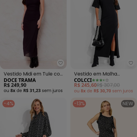
Doce Trama - Vestido Midi em 
Co
Vestido Midi em Tule com
Vestido em Malha
DOCE TRAMA
COLCCI
Drapeado Sunset (Preto)
(Preto)
R$ 249,90
R$ 245,60
R$ 307,00
ou
8x
de
R$ 31,23
sem
juros
ou
8x
de
R$ 30,70
sem
juros
-4%
-13%
NEW