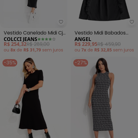
Colcci Jeans - Vestido Canelado
An
Vestido Canelado Midi Cj
Vestido Midi Babados
COLCCI JEANS
ANGEL
(Preto)
Tricoline (Preto)
R$ 254,32
R$ 289,00
R$ 229,95
R$ 459,90
ou
8x
de
R$ 31,79
sem
juros
ou
7x
de
R$ 32,85
sem
juros
-35%
-27%