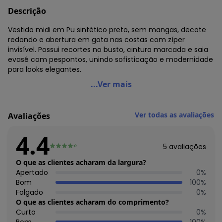
Descrição
Vestido midi em Pu sintético preto, sem mangas, decote
redondo e abertura em gota nas costas com zíper
invisível. Possui recortes no busto, cintura marcada e saia
evasê com pespontos, unindo sofisticação e modernidade
para looks elegantes.
Quintess - Vestido Preto em Pu Sintético
...Ver mais
Código do produto: 3899740
Modelagem: Solta
Ver todas as avaliações
Avaliações
Comprimento: Longuete
Forro: Frente superior
4.4
Decote frente: Redondo
5
avaliações
Decote costas: Redondo
Fechamento: Em zíper
O que as clientes acharam da largura?
Tecido: Malha de poliéster 120g 100% poliéster helanca -
Apertado
0
%
meia malha
Bom
100
%
Uso em festas: Sim
Folgado
0
%
O que as clientes acharam do comprimento?
Curto
0
%