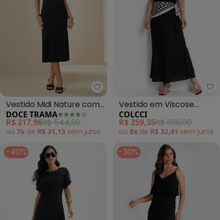
Doce Trama - Vestido Midi Natu
Co
Vestido Midi Nature com
Vestido em Viscose
DOCE TRAMA
COLCCI
Textura (Preto)
(Preto)
R$ 217,96
R$ 544,90
R$ 259,35
R$ 399,00
ou
7x
de
R$ 31,13
sem
juros
ou
8x
de
R$ 32,41
sem
juros
-40%
-30%