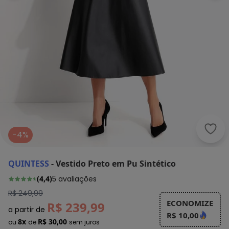
Quin
-4%
QUINTESS
-
Vestido Preto em Pu Sintético
(
4,4
)
5
avaliações
R$ 249,99
ECONOMIZE
R$ 239,99
a partir de
R$ 10,00
8x
R$ 30,00
ou
de
sem juros