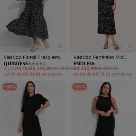
Quintess - Vestido Floral Preto
En
Vestido Floral Preto em
Vestido Feminino Midi
QUINTESS
ENDLESS
Crepe Plano
Viscose Acetinada
A partir de
R$ 219,99
R$ 229,99
R$ 264,99
R$ 304,99
(Preto)
ou
7x
de
R$ 31,42
sem
juros
ou
8x
de
R$ 33,12
sem
juros
-30%
-34%