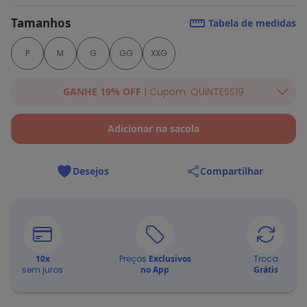
Tamanhos
Tabela de medidas
P
M
G
GG
XXG
GANHE 19% OFF
| Cupom: QUINTESS19
Ganhe 19% OFF Extra em qualquer valor, usando o cupom:
QUINTESS19. Válido para toda loja Quintess, até 07/08/2026.
Adicionar na sacola
Desejos
Compartilhar
10
x
Preços
Exclusivos
Troca
sem juros
no App
Grátis