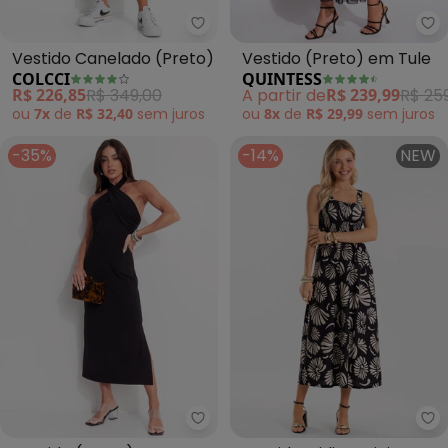
Colcci - Vestido Canelado (Pre
Qu
Vestido Canelado (Preto)
Vestido (Preto) em Tule
COLCCI
QUINTESS
R$ 226,85
R$ 349,00
A partir de
R$ 239,99
R$ 25
ou
7x
de
R$ 32,40
sem
juros
ou
8x
de
R$ 29,99
sem
juros
-35%
-14%
NEW
Colcci - Vestido (Preto)
Ro