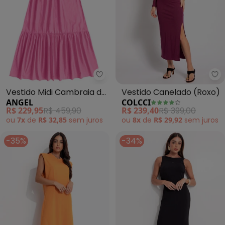
Angel - Vestido Midi Cambraia 
Co
Vestido Midi Cambraia de
Vestido Canelado (Roxo)
ANGEL
COLCCI
Algodão (Rosa)
R$ 229,95
R$ 459,90
R$ 239,40
R$ 399,00
ou
7x
de
R$ 32,85
sem
juros
ou
8x
de
R$ 29,92
sem
juros
-35%
-34%