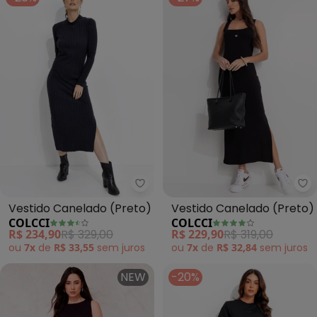
Colcci - Vestido Canelado (Pre
Co
Vestido Canelado (Preto)
Vestido Canelado (Preto)
COLCCI
COLCCI
R$ 234,90
R$ 329,00
R$ 229,90
R$ 319,00
ou
7x
de
R$ 33,55
sem
juros
ou
7x
de
R$ 32,84
sem
juros
NEW
-20%