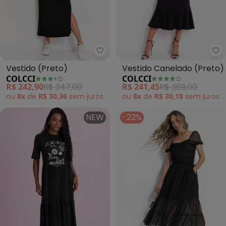
Colcci - Vestido (Preto)
Co
Vestido (Preto)
Vestido Canelado (Preto)
COLCCI
COLCCI
R$ 242,90
R$ 347,00
R$ 241,45
R$ 369,00
ou
8x
de
R$ 30,36
sem
juros
ou
8x
de
R$ 30,18
sem
juros
NEW
-22%