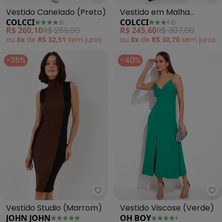
Vestido Canelado (Preto)
Vestido em Malha
COLCCI
COLCCI
(Preto)
R$ 260,10
R$ 289,00
R$ 245,60
R$ 307,00
ou
8x
de
R$ 32,51
sem
juros
ou
8x
de
R$ 30,70
sem
juros
-35%
-40%
John John - Vestido Studio (Ma
Oh
Vestido Studio (Marrom)
Vestido Viscose (Verde)
JOHN JOHN
OH BOY