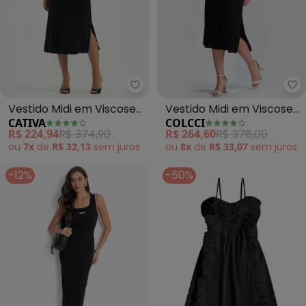
Cativa - Vestido Midi em Viscos
Co
Vestido Midi em Viscose
Vestido Midi em Viscose
CATIVA
COLCCI
(Preto)
(Preto)
R$ 224,94
R$ 374,90
R$ 264,60
R$ 378,00
ou
7x
de
R$ 32,13
sem
juros
ou
8x
de
R$ 33,07
sem
juros
-12%
-50%