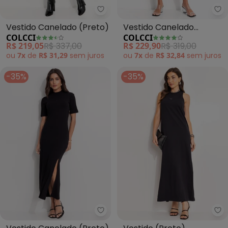
Colcci - Vestido Canelado (Pre
Co
Vestido Canelado (Preto)
Vestido Canelado
COLCCI
COLCCI
Estampado (Preto)
R$ 219,05
R$ 337,00
R$ 229,90
R$ 319,00
ou
7x
de
R$ 31,29
sem
juros
ou
7x
de
R$ 32,84
sem
juros
-35%
-35%
Colcci - Vestido Canelado (Pre
Co