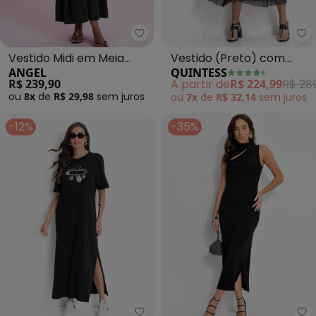
Angel - Vestido Midi em Meia M
Qu
Vestido Midi em Meia
Vestido (Preto) com
ANGEL
QUINTESS
Malha (Preto)
Camadas
R$ 239,90
A partir de
R$ 224,99
R$ 28
ou
8x
de
R$ 29,98
sem
juros
ou
7x
de
R$ 32,14
sem
juros
-12%
-35%