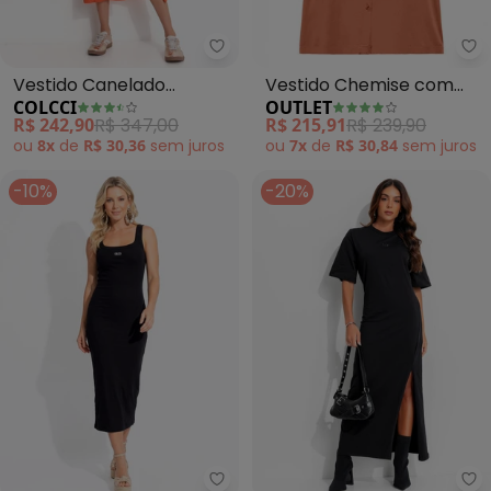
Colcci - Vestido Canelado (Lara
Ou
Vestido Canelado
Vestido Chemise com
COLCCI
OUTLET
(Laranja)
Faixa Adulto Feminino
R$ 242,90
R$ 347,00
R$ 215,91
R$ 239,90
(Marrom)
ou
8x
de
R$ 30,36
sem
juros
ou
7x
de
R$ 30,84
sem
juros
-10%
-20%
Colcci - Vestido Canelado (Pre
Co