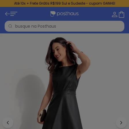
Até 10x + Frete Grátis R$199 Sul e Sudeste - cupom GANHEI