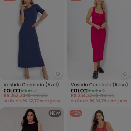
Colcci - Vestido Canelado (Azul
Co
Vestido Canelado (Azul)
Vestido Canelado (Rosa)
COLCCI
COLCCI
R$ 262,20
R$ 437,00
R$ 254,32
R$ 289,00
ou
8x
de
R$ 32,77
sem
juros
ou
8x
de
R$ 31,79
sem
juros
NEW
-12%