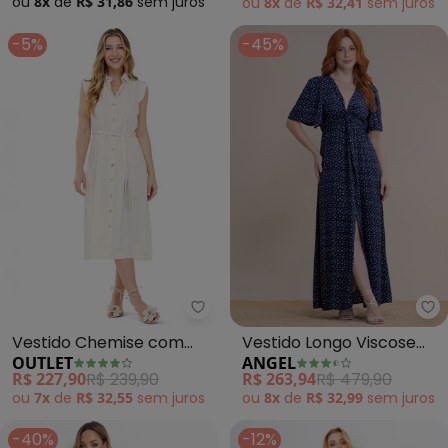
ou
8x
de
R$ 31,86
sem
juros
ou
8x
de
R$ 32,41
sem
juros
-5%
-45%
Outlet - Vestido Chemise com F
An
Vestido Chemise com
Vestido Longo Viscose
OUTLET
ANGEL
Faixa Adulto Feminino
Estampada (Azul)
R$ 227,90
R$ 239,90
R$ 263,94
R$ 479,90
(Branco)
ou
7x
de
R$ 32,55
sem
juros
ou
8x
de
R$ 32,99
sem
juros
-40%
-12%