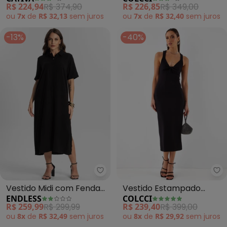
Quadrado em Viscose
R$ 224,94
R$ 374,90
R$ 226,85
R$ 349,00
(Preto)
ou
7x
de
R$ 32,13
sem
juros
ou
7x
de
R$ 32,40
sem
juros
-13%
-40%
Endless - Vestido Midi com Fend
Co
Vestido Midi com Fenda
Vestido Estampado
ENDLESS
COLCCI
Lateral (Preto)
(Preto)
R$ 259,99
R$ 299,99
R$ 239,40
R$ 399,00
ou
8x
de
R$ 32,49
sem
juros
ou
8x
de
R$ 29,92
sem
juros