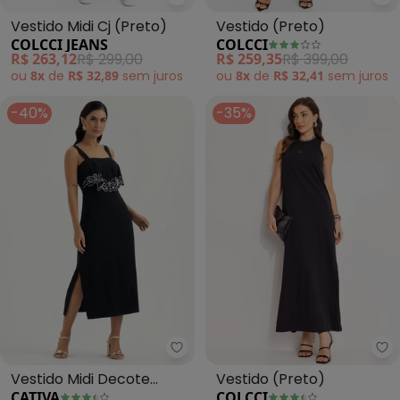
Colcci Jeans - Vestido Midi Cj (
Co
Vestido Midi Cj (Preto)
Vestido (Preto)
COLCCI JEANS
COLCCI
R$ 263,12
R$ 299,00
R$ 259,35
R$ 399,00
ou
8x
de
R$ 32,89
sem
juros
ou
8x
de
R$ 32,41
sem
juros
-40%
-35%
Cativa - Vestido Midi Decote Q
Co
Vestido Midi Decote
Vestido (Preto)
CATIVA
COLCCI