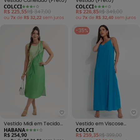
Vestido Canelado (Preto)
Vestido (Preto)
COLCCI
COLCCI
R$ 225,55
R$ 347,00
R$ 226,85
R$ 349,00
ou
7x
de
R$ 32,22
sem
juros
ou
7x
de
R$ 32,40
sem
juros
-35%
Habana - Vestido Midi em Tecid
Co
Vestido Midi em Tecido
Vestido em Viscose
HABANA
COLCCI
Leve Sarjado (Verde)
(Azul)
R$ 254,90
R$ 259,35
R$ 399,00