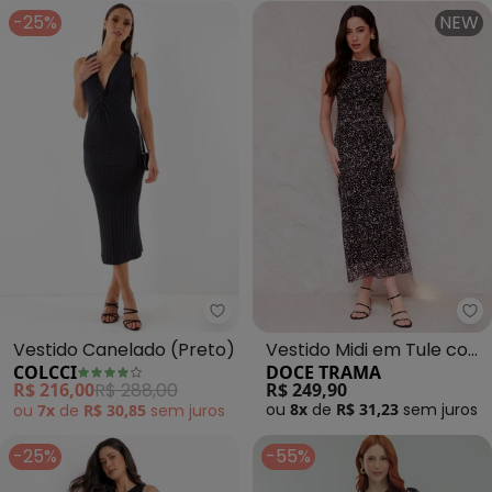
-25%
NEW
Colcci - Vestido Canelado (Pre
Do
Vestido Canelado (Preto)
Vestido Midi em Tule com
COLCCI
DOCE TRAMA
Drapeado Sunset (Preto)
R$ 216,00
R$ 288,00
R$ 249,90
ou
8x
de
R$ 31,23
sem
juros
ou
7x
de
R$ 30,85
sem
juros
-25%
-55%