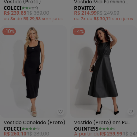
Vestido (Preto)
Vestido Midi Feminino
COLCCI
ROVITEX
Meia Malha Estampado
R$ 239,85
R$ 369,00
R$ 214,99
R$ 249,99
(Preto)
ou
8x
de
R$ 29,98
sem
juros
ou
7x
de
R$ 30,71
sem
juros
-10%
-4%
Colcci - Vestido Canelado (Pre
Qu
Vestido Canelado (Preto)
Vestido (Preto) em Pu
COLCCI
QUINTESS
Sintético
R$ 260,10
R$ 289,00
A partir de
R$ 239,99
R$ 24