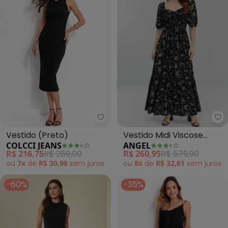
Colcci Jeans - Vestido (Preto)
An
Vestido (Preto)
Vestido Midi Viscose
COLCCI JEANS
ANGEL
Estampada (Preto)
R$ 216,75
R$ 289,00
R$ 260,95
R$ 579,90
ou
7x
de
R$ 30,96
sem
juros
ou
8x
de
R$ 32,61
sem
juros
-60%
-35%