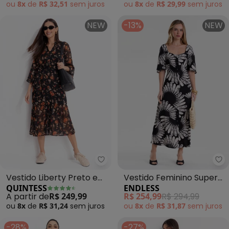
ou
8x
de
R$ 32,51
sem
juros
ou
8x
de
R$ 29,99
sem
juros
NEW
-13%
NEW
Quintess - Vestido Liberty Pret
En
Vestido Liberty Preto em
Vestido Feminino Super
QUINTESS
ENDLESS
Chiffon
Midi Estampado (Preto)
A partir de
R$ 249,99
R$ 254,99
R$ 294,99
ou
8x
de
R$ 31,24
sem
juros
ou
8x
de
R$ 31,87
sem
juros
-28%
-27%