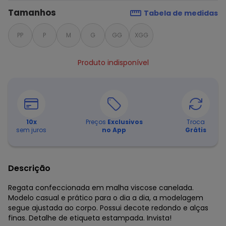
Tamanhos
Tabela de medidas
PP
P
M
G
GG
XGG
Produto indisponível
10
x
Preços
Exclusivos
Troca
sem juros
no App
Grátis
Descrição
Regata confeccionada em malha viscose canelada.
Modelo casual e prático para o dia a dia, a modelagem
segue ajustada ao corpo. Possui decote redondo e alças
finas. Detalhe de etiqueta estampada. Invista!