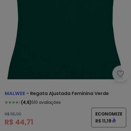
Malw
MALWEE
-
Regata Ajustada Feminina Verde
(
4,6
)
510
avaliações
ECONOMIZE
R$ 55,90
R$ 44,71
R$ 11,19