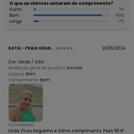
R$ 39,13
O que as clientes acharam do comprimento?
fevereiro/2026
Curto
3
%
Bom
90
%
Longo
7
%
KATIA
-
PRAIA GRANDE - SP
21/05/2024
Cor:
Verde
/
XGG
Avaliação geral do produto:
Incrível
Largura:
Bom
Comprimento:
Bom
Comentário:
Linda. Ficou larguinha e ótimo comprimento. Peso 110 kl