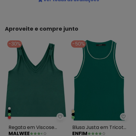
Aproveite e compre junto
-30%
-50%
Malwee - Regata em Viscose c
Enfim
Regata em Viscose
Blusa Justa em Tricot
MALWEE
ENFIM
com Franzido Verde
Verde Esmeralda