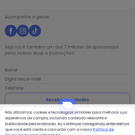
Acompanhe a gente
Seja você também um dos 7 milhões de apaixonados
pelas nossas dicas e promoções!
Nome
Digite seu e-mail
Telefone
Receber novidades
Nós utilizamos cookies e tecnologias similares para melhorar sua
Ao enviar o cadastro, você concorda com a nossa
Política
experiência de compra, incluindo conteúdo relevante e
de Privacidade
publicidade personalizada. Ao continuar navegando, entendemos
Compre pelo app e ganhe
12% OFF + frete grátis
que você está ciente e concorda com a nossa
Política de
na sua primeira compra