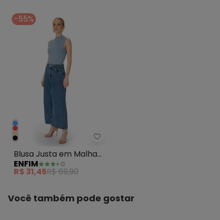
-55%
Enfim - Blusa Justa em Malha Vi
Blusa Justa em Malha
ENFIM
Viscose Azul Pastel
R$ 31,45
R$ 69,90
Você também pode gostar