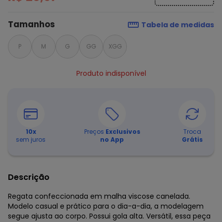
Tamanhos
Tabela de medidas
P
M
G
GG
XGG
Produto indisponível
10
x
Preços
Exclusivos
Troca
sem juros
no App
Grátis
Descrição
Regata confeccionada em malha viscose canelada.
Modelo casual e prático para o dia-a-dia, a modelagem
segue ajusta ao corpo. Possui gola alta. Versátil, essa peça