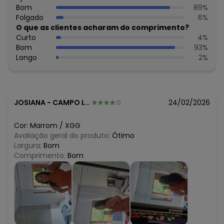
N/D*
Bom
89
%
março/2026
N/D*
Folgado
6
%
fevereiro/2026
O que as clientes acharam do comprimento?
Curto
4
%
Bom
93
%
Longo
2
%
JOSIANA
-
CAMPO LIMPO PAULISTA - SP
24/02/2026
Cor:
Marrom
/
XGG
Avaliação geral do produto:
Ótimo
Largura:
Bom
Comprimento:
Bom