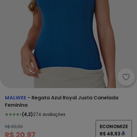
Malw
MALWEE
-
Regata Azul Royal Justa Canelada
Feminina
(
4,2
)
274
avaliações
ECONOMIZE
R$ 69,90
R$ 20,97
R$ 48,93