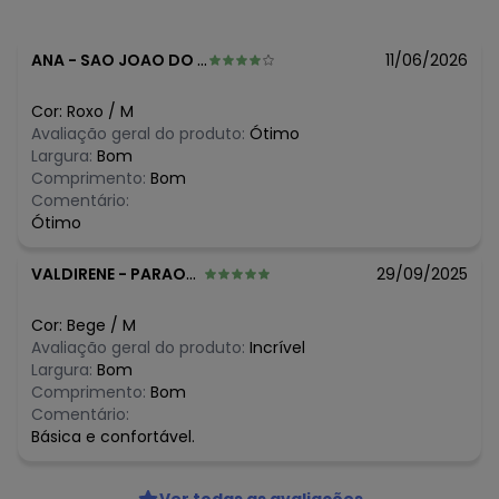
O preço apresentado abaixo é o menor oferecido em
algum dia do mês, para o menor tamanho disponível.
N/D*
agosto/2026
ANA
-
SAO JOAO DO PARAISO - MG
11/06/2026
N/D*
julho/2026
N/D*
junho/2026
Cor:
Roxo
/
M
R$ 42,45
maio/2026
Avaliação geral do produto:
Ótimo
N/D*
abril/2026
Largura:
Bom
N/D*
março/2026
Comprimento:
Bom
N/D*
fevereiro/2026
Comentário:
Ótimo
VALDIRENE
-
PARAOPEBA - MG
29/09/2025
Cor:
Bege
/
M
Avaliação geral do produto:
Incrível
Largura:
Bom
Comprimento:
Bom
Comentário:
Básica e confortável.