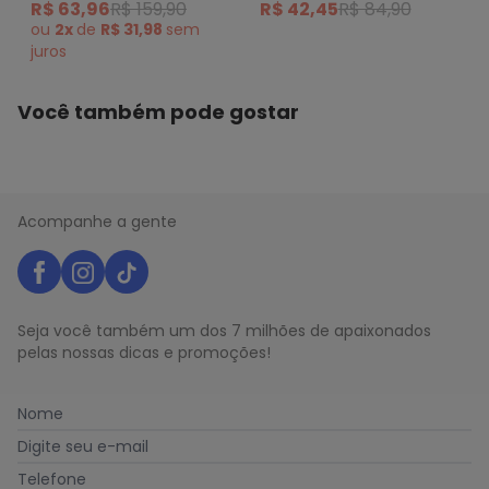
R$ 63,96
R$ 159,90
R$ 42,45
R$ 84,90
Amarelo
ou
2x
de
R$ 31,98
sem
juros
Você também pode gostar
Acompanhe a gente
Seja você também um dos 7 milhões de apaixonados
pelas nossas dicas e promoções!
Nome
Digite seu e-mail
Telefone