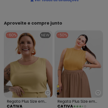
Ver todas as avaliações
Aproveite e compre junto
-60%
NEW
-50%
Cativa - Regata Plus Size em T
Cativ
Regata Plus Size em
Regata Plus Size em
CATIVA
CATIVA
Tecido com Linho
Canelado Amarelo