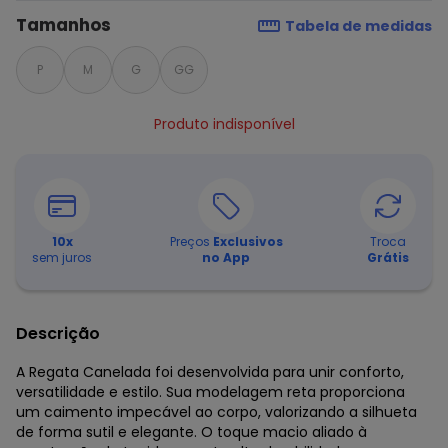
Tamanhos
Tabela de medidas
P
M
G
GG
Produto indisponível
10
x
Preços
Exclusivos
Troca
sem juros
no App
Grátis
Descrição
A Regata Canelada foi desenvolvida para unir conforto,
versatilidade e estilo. Sua modelagem reta proporciona
um caimento impecável ao corpo, valorizando a silhueta
de forma sutil e elegante. O toque macio aliado à