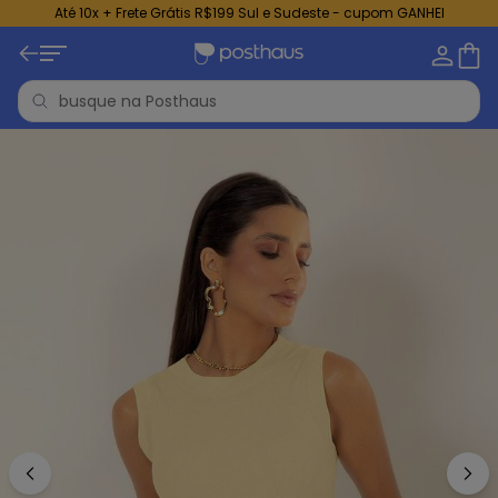
Até 10x + Frete Grátis R$199 Sul e Sudeste - cupom GANHEI