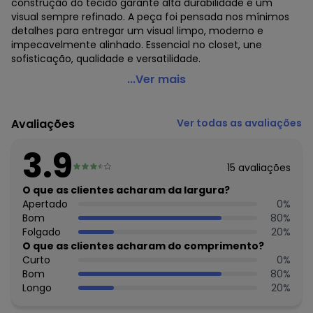
construção do tecido garante alta durabilidade e um
visual sempre refinado. A peça foi pensada nos mínimos
detalhes para entregar um visual limpo, moderno e
impecavelmente alinhado. Essencial no closet, une
sofisticação, qualidade e versatilidade.
Gris - Regata Canelada Amarelo Claro
...Ver mais
Código do produto: 7558125
Modelo da Manga: Regata
Avaliações
Ver todas as avaliações
Decote Frente : U
Decote Costas: U
3.9
Fornecedor: CATIVA TEXTIL IND. E COM. LTDA / CNPJ
15
avaliações
80.959.513/0001-63
Feito: Brasil
O que as clientes acharam da largura?
Cuidados para conservação do produto: Lavar á Mão, Não
Apertado
0
%
Alvejar, Não Secar em Tambor, Secar no Varal á Sombra,
Bom
80
%
Não Passar, Não Limpar á Seco
Folgado
20
%
Tecido: Canelado
O que as clientes acharam do comprimento?
Composição: 50% ALGODAO, 7% LINHO, 7% ELASTANO, 36%
Curto
0
%
VISCOSE
Bom
80
%
Longo
20
%
Histórico de preços