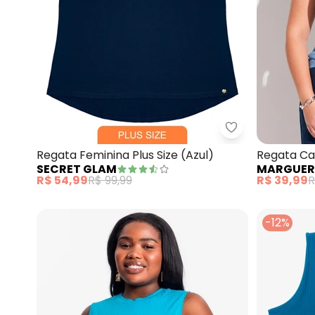
Secret Glam - R
Regata Feminina Plus Size (Azul)
Regata Can
SECRET GLAM
MARGUER
Marguerit
R$ 54,99
R$ 99,99
R$ 39,99
R
-12%