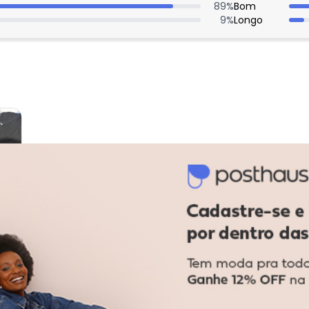
89
%
Bom
9
%
Longo