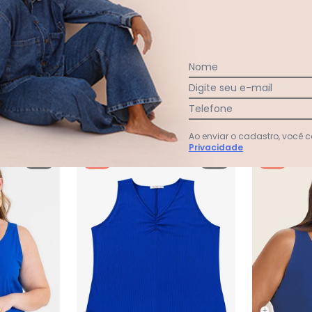
Ver todas as avaliações
Nome
Digite seu e-mail
Telefone
Ao enviar o cadastro, você
Privacidade
NEW
-12%
NEW
-12%
+