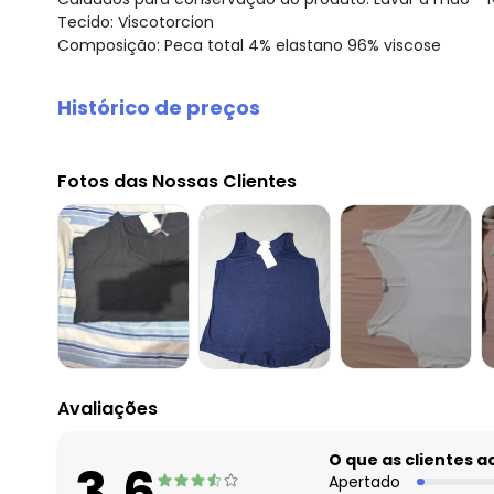
Tecido: Viscotorcion
Composição: Peca total 4% elastano 96% viscose
Histórico de preços
O preço apresentado abaixo é o menor oferecido em al
agosto/2026
Fotos das Nossas Clientes
julho/2026
junho/2026
maio/2026
abril/2026
março/2026
fevereiro/2026
Avaliações
O que as clientes 
3.6
Apertado