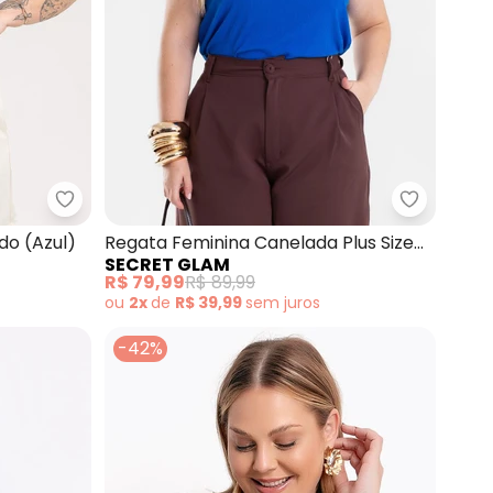
zul) Plus Size Marguerite
Habana - Regata Plus Size em Canelado (Azul)
Secret Gl
do (Azul)
Regata Feminina Canelada Plus Size
SECRET GLAM
(Azul)
R$ 79,99
R$ 89,99
ou
2x
de
R$ 39,99
sem
juros
-42%