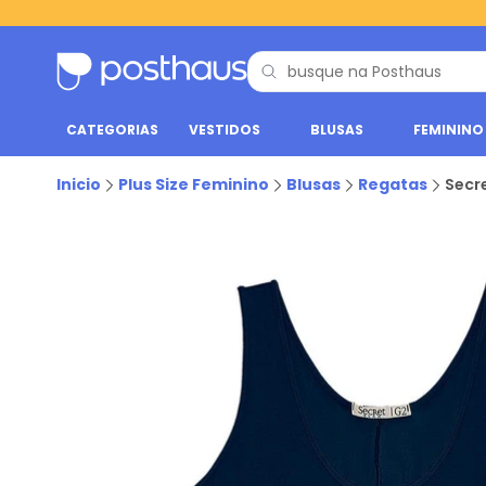
CATEGORIAS
VESTIDOS
BLUSAS
FEMININO
Inicio
Plus Size Feminino
Blusas
Regatas
Secre