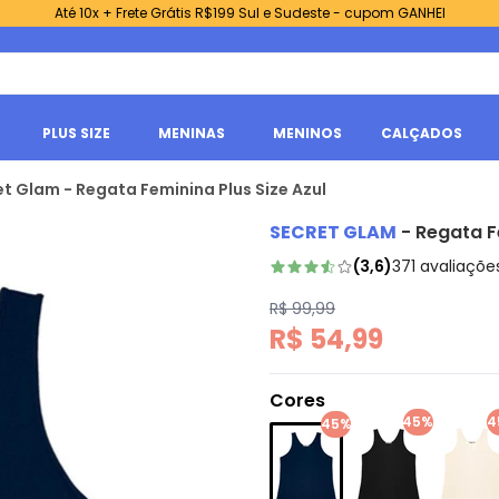
Até 10x + Frete Grátis R$199 Sul e Sudeste - cupom GANHEI
PLUS SIZE
MENINAS
MENINOS
CALÇADOS
t Glam - Regata Feminina Plus Size Azul
SECRET GLAM
-
Regata Fe
(
3,6
)
371
avaliaçõe
R$ 99,99
R$ 54,99
Cores
45%
4
45%