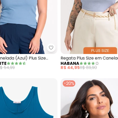
egata Feminina Plus Size (Azul)
Marguerite - Regata Canelada (A
elada (Azul) Plus Size
Regata Plus Size em Canela
ITE
HABANA
e
$ 54,99
R$ 44,95
R$ 89,90
-20%