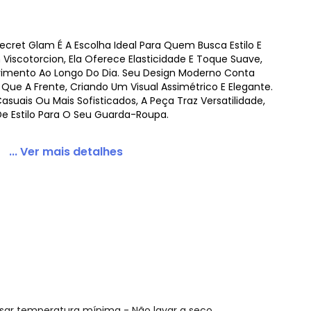
Secret Glam É A Escolha Ideal Para Quem Busca Estilo E
iscotorcion, Ela Oferece Elasticidade E Toque Suave,
vimento Ao Longo Do Dia. Seu Design Moderno Conta
 Size Azul
ue A Frente, Criando Um Visual Assimétrico E Elegante.
suais Ou Mais Sofisticados, A Peça Traz Versatilidade,
e Estilo Para O Seu Guarda-Roupa.
... Ver mais detalhes
ssar temperatura mínima - Não lavar a seco