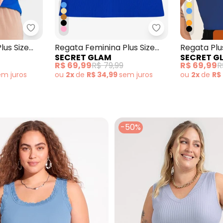
minina Canelada Plus Size Azul
Secret Glam - Regata Feminina Plus Size Azul
Secret Glam - Re
lus Size
Regata Feminina Plus Size
Regata Plu
SECRET GLAM
SECRET G
Azul
Canelada 
R$ 69,99
R$ 79,99
R$ 69,99
R
em
juros
ou
2x
de
R$ 34,99
sem
juros
ou
2x
de
R$
-50%