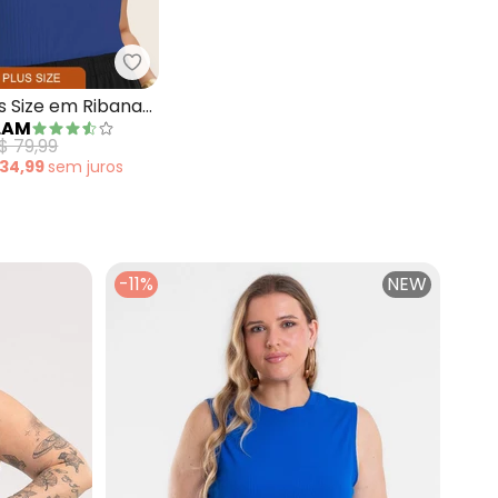
gata Feminina Plus Size Azul
Secret Glam - Regata Plus Size em Riban
s Size em Ribana
LAM
Azul
$ 79,99
 34,99
sem
juros
-11%
NEW