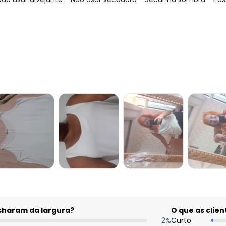
gum dia do mês, para o menor tamanho disponível.
acharam da largura?
O que as cli
2
%
Curto