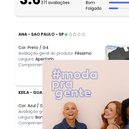
371
avaliações
Bom
Folgado
ANA
-
SAO PAULO - SP
Cor:
Preto
/
G4
Avaliação geral do produto:
Péssimo
Largura:
Apertado
Comprimento:
Bom
KEILA
-
GUARAPARI - ES
Cor:
Azul
/
G1
Avaliação geral do produto:
Ótimo
Largura:
Bom
Comprimento:
Bom