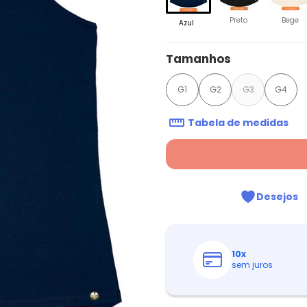
Preto
Bege
Azul
Tamanhos
G1
G2
G3
G4
Tabela de medidas
Desejos
10
x
sem juros