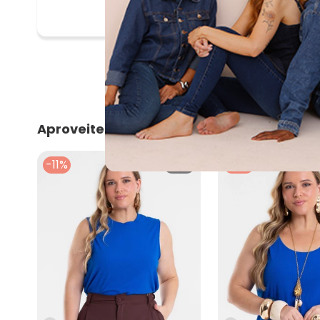
Aproveite e compre junto
-11%
NEW
-12%