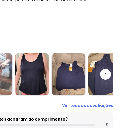
N/D*
R$ 54,99
N/D*
R$ 54,99
R$ 24,99
R$ 24,99
R$ 24,99
Ver todas as avaliações
entes acharam do comprimento?
1
%