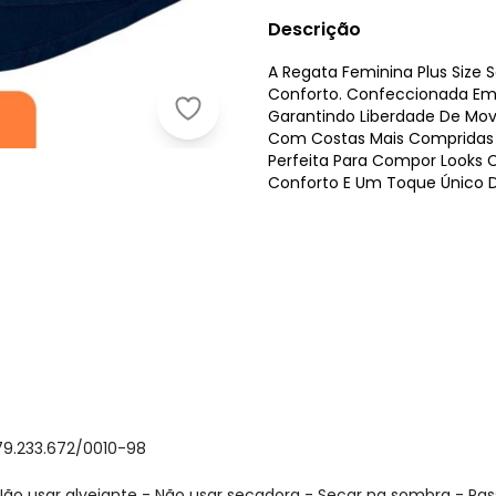
Descrição
A Regata Feminina Plus Size 
Conforto. Confeccionada Em V
Garantindo Liberdade De Mo
Secret Glam - Regata Feminina Plus
Com Costas Mais Compridas Q
Perfeita Para Compor Looks Ca
Conforto E Um Toque Único D
79.233.672/0010-98
ão usar alvejante - Não usar secadora - Secar na sombra - Pa