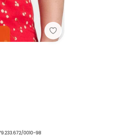
Secret Glam - Regata Feminina Plu
79.233.672/0010-98