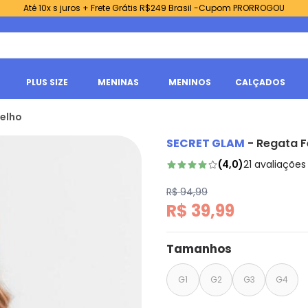
Até 10x s juros + Frete Grátis R$249 Brasil -Cupom PRORROGOU
PLUS SIZE
MENINAS
MENINOS
CALÇADOS
melho
SECRET GLAM
-
Regata F
(
4,0
)
21
avaliações
R$ 94,99
R$ 39,99
Tamanhos
G1
G2
G3
G4