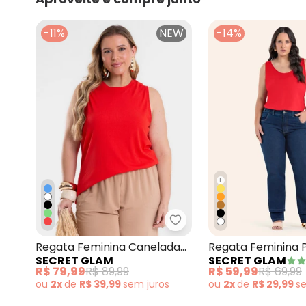
-11%
NEW
-14%
+
Secret Glam - Regata F
Regata Feminina Canelada
Regata Feminina P
SECRET GLAM
SECRET GLAM
Plus Size Vermelho
Vermelho
R$ 79,99
R$ 89,99
R$ 59,99
R$ 69,99
ou
2x
de
R$ 39,99
sem
juros
ou
2x
de
R$ 29,99
s