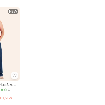
NEW
eminina Canelada Plus Size Vermelho
Secret Glam - Regata Feminina Plus Size Vermel
lus Size
em
juros