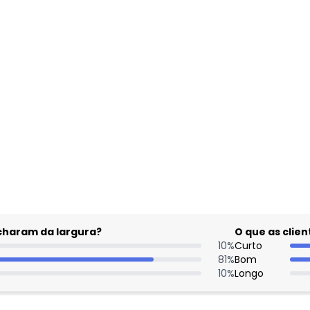
gum dia do mês, para o menor tamanho disponível.
acharam da largura?
O que as cli
10
%
Curto
81
%
Bom
10
%
Longo