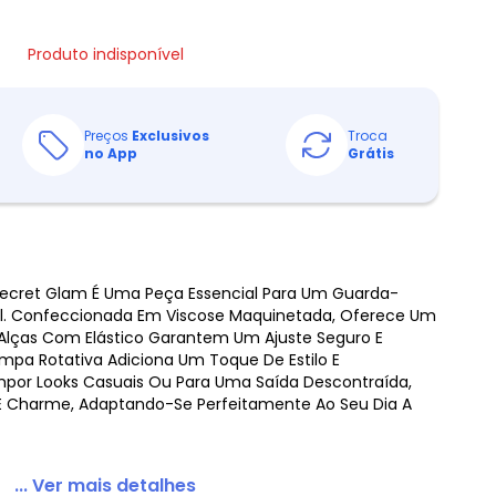
Produto indisponível
Preços
Exclusivos
Troca
no App
Grátis
 Secret Glam É Uma Peça Essencial Para Um Guarda-
l. Confeccionada Em Viscose Maquinetada, Oferece Um
s Alças Com Elástico Garantem Um Ajuste Seguro E
mpa Rotativa Adiciona Um Toque De Estilo E
ompor Looks Casuais Ou Para Uma Saída Descontraída,
 E Charme, Adaptando-Se Perfeitamente Ao Seu Dia A
... Ver mais detalhes