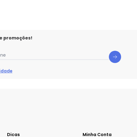
 e promoções!
one
cidade
Dicas
Minha Conta