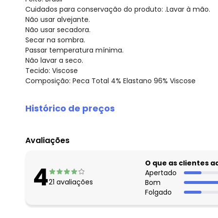
Cuidados para conservação do produto: .Lavar à mão.
Não usar alvejante.
Não usar secadora.
Secar na sombra.
Passar temperatura mínima.
Não lavar a seco.
Tecido: Viscose
Composição: Peca Total 4% Elastano 96% Viscose
Histórico de preços
O preço apresentado abaixo é o menor oferecido em al
agosto/2026
Avaliações
julho/2026
junho/2026
O que as clientes 
4
maio/2026
Apertado
21
avaliações
Bom
abril/2026
Folgado
março/2026
fevereiro/2026