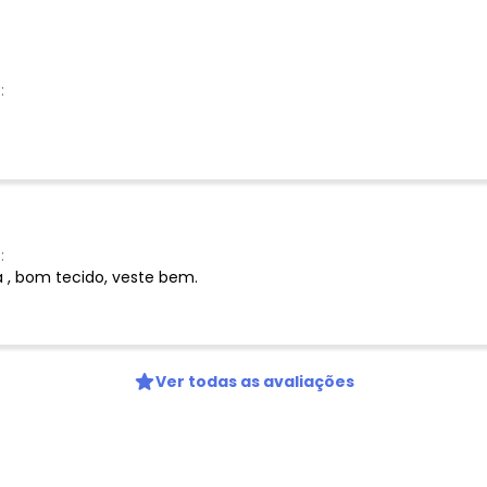
Nome
:
Digite seu e-mail
Telefone
Ao enviar o cadastro, você
Privacidade
:
a , bom tecido, veste bem.
Ver todas as avaliações