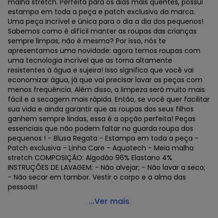
malha stretch. Perfeita para os dias mais quentes, possui
estampa em toda a peça e patch exclusivo da marca.
Uma peça incrível e única para o dia a dia dos pequenos!
Sabemos como é difícil manter as roupas das crianças
sempre limpas, não é mesmo? Por isso, nós te
apresentamos uma novidade: agora temos roupas com
uma tecnologia incrível que as torna altamente
resistentes à água e sujeira! Isso significa que você vai
economizar água, já que vai precisar lavar as peças com
menos frequência. Além disso, a limpeza será muito mais
fácil e a secagem mais rápida. Então, se você quer facilitar
sua vida e ainda garantir que as roupas dos seus filhos
ganhem sempre lindas, essa é a opção perfeita! Peças
essenciais que não podem faltar no guarda roupa dos
pequenos ! - Blusa Regata - Estampa em toda a peça -
Patch exclusiva - Linha Care - Aquatech - Meia malha
stretch COMPOSIÇÃO: Algodão 96% Elastano 4%
INSTRUÇÕES DE LAVAGEM: - Não alvejar; - Não lavar a seco;
- Não secar em tambor. Vestir o corpo e a alma das
pessoas!
Marisol - Regata Infantil Acquatech Marisol Cinza
...Ver mais