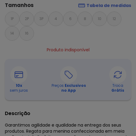
Tamanhos
Tabela de medidas
1P
2P
3P
4
6
8
10
12
14
16
Produto indisponível
10
x
Preços
Exclusivos
Troca
sem juros
no App
Grátis
Descrição
Garantimos agilidade e qualidade na entrega dos seus
produtos. Regata para menina confeccionada em meia