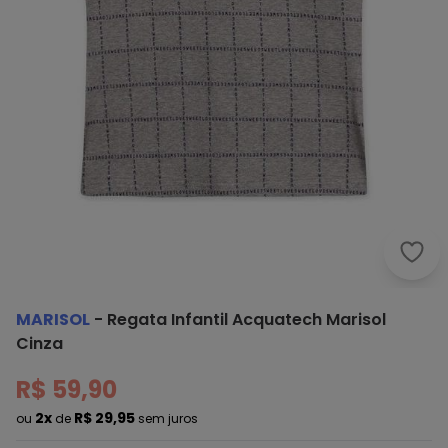
Mari
MARISOL
-
Regata Infantil Acquatech Marisol
Cinza
R$ 59,90
2x
R$ 29,95
ou
de
sem juros