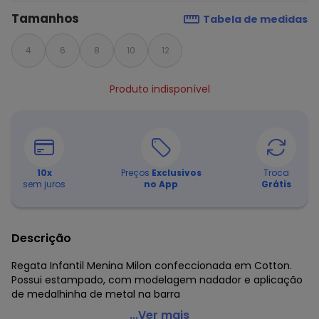
Tamanhos
Tabela de medidas
4
6
8
10
12
Produto indisponível
10
x
Preços
Exclusivos
Troca
sem juros
no App
Grátis
Descrição
Regata Infantil Menina Milon confeccionada em Cotton.
Possui estampado, com modelagem nadador e aplicação
de medalhinha de metal na barra
Milon - Regata Infantil MeninaPreto
...Ver mais