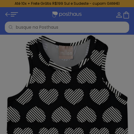
Até 10x + Frete Grátis R$199 Sul e Sudeste - cupom GANHEI