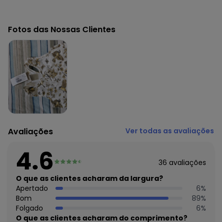
Código do produto: 6240173
Comprimento da manga: Curta
Fotos das Nossas Clientes
Modelo da manga: Regata
Decote frente: Redondo
Decote costas: Redondo
Tecido: Cotton
Composição: 96% algodão 4% elastano
Histórico de preços
O preço apresentado abaixo é o menor oferecido em
algum dia do mês, para o menor tamanho disponível.
N/D*
agosto/2026
Avaliações
Ver todas as avaliações
N/D*
julho/2026
N/D*
junho/2026
4.6
N/D*
maio/2026
36
avaliações
N/D*
abril/2026
N/D*
O que as clientes acharam da largura?
março/2026
N/D*
Apertado
6
%
fevereiro/2026
Bom
89
%
Folgado
6
%
O que as clientes acharam do comprimento?