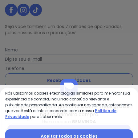
Seja você também um dos 7 milhões de apaixonados
pelas nossas dicas e promoções!
Nome
Digite seu e-mail
Telefone
Receber novidades
Nós utilizamos cookies e tecnologias similares para melhorar sua
Ao enviar o cadastro, você concorda com a nossa
Política
experiência de compra, incluindo conteúdo relevante e
de Privacidade
publicidade personalizada. Ao continuar navegando, entendemos
Compre pelo app e ganhe
12% OFF + frete grátis
que você está ciente e concorda com a nossa
Política de
na sua primeira compra
Privacidade
para saber mais.
Use o cupom
BEMVINDA
Posthaus é uma marca da Posthaus Ltda / CNPJ:
Baixar app Posthaus
Aceitar todos os cookies
80.462.138/0001-41