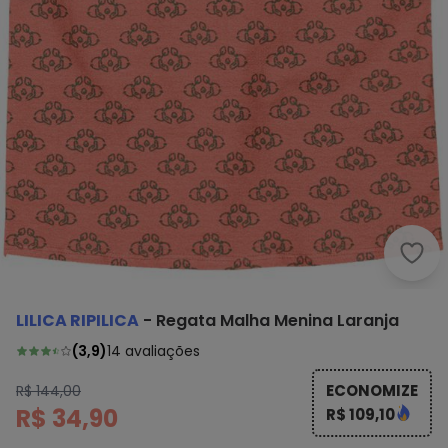
Lili
LILICA RIPILICA
-
Regata Malha Menina Laranja
(
3,9
)
14
avaliações
ECONOMIZE
R$ 144,00
R$ 34,90
R$ 109,10