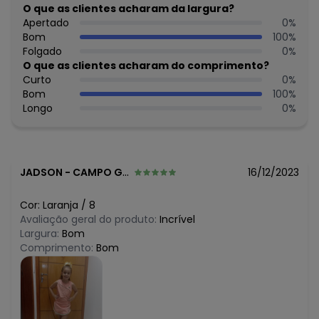
R$ 34,9
O que as clientes acharam da largura?
maio/2026
R$ 34,9
Apertado
0
%
abril/2026
R$ 34,9
Bom
100
%
março/2026
R$ 34,9
Folgado
0
%
fevereiro/2026
O que as clientes acharam do comprimento?
Curto
0
%
Bom
100
%
Longo
0
%
JADSON
-
CAMPO GRANDE - MS
16/12/2023
Cor:
Laranja
/
8
Avaliação geral do produto:
Incrível
Largura:
Bom
Comprimento:
Bom