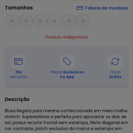
Tamanhos
Tabela de medidas
4
5
6
8
10
12
Produto indisponível
10
x
Preços
Exclusivos
Troca
sem juros
no App
Grátis
Descrição
Blusa Regata para menina confeccionada em meia malha
stretch. Superestilosa e perfeita para aproveitar os dias de
sol, possui recorte frontal sem estampa, filete diagonal em
cor contraste, patch exclusivo da marca e estampa em