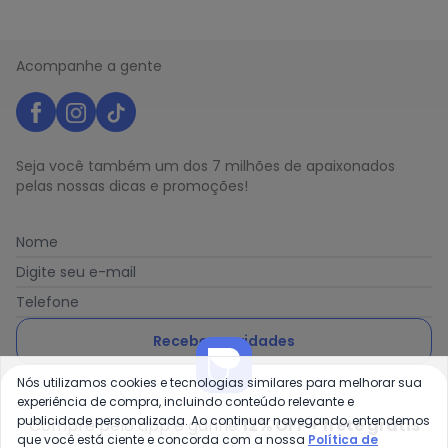
Acompanhe a gente
Seja você também um dos 7 milhões de apaixonados
pelas nossas dicas e promoções!
Nome
Digite seu e-mail
Telefone
Receber novidades
Nós utilizamos cookies e tecnologias similares para melhorar sua
Ao enviar o cadastro, você concorda com a nossa
Política
experiência de compra, incluindo conteúdo relevante e
de Privacidade
publicidade personalizada. Ao continuar navegando, entendemos
Compre pelo app e ganhe
12% OFF + frete grátis
que você está ciente e concorda com a nossa
Política de