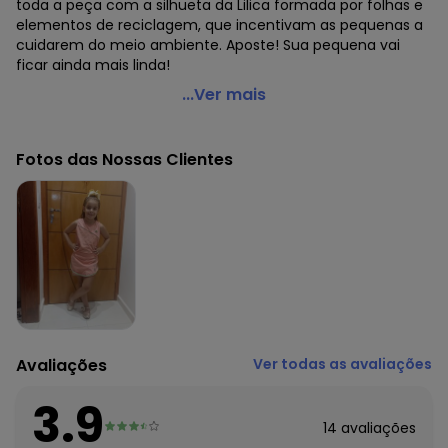
toda a peça com a silhueta da Lilica formada por folhas e
elementos de reciclagem, que incentivam as pequenas a
cuidarem do meio ambiente. Aposte! Sua pequena vai
ficar ainda mais linda!
Lilica Ripilica - Regata Malha Menina Laranja
...Ver mais
Código do produto: 6827316
Modelagem: Ampla
Fotos das Nossas Clientes
Decote frente: Redondo
Fornecedor: MARISOL / CNPJ 20.454.870/0090-1
Feito: Brasil
Cuidados para conservação do produto: NÃO ALVEJAR, NÃO
LAVAR A SECO, NÃO SECAR EM TAMBOR
Tecido: Malha
Composição: Algodão 96% elastano 4%
Histórico de preços
O preço apresentado abaixo é o menor oferecido em
Avaliações
Ver todas as avaliações
algum dia do mês, para o menor tamanho disponível.
N/D*
agosto/2026
3.9
N/D*
julho/2026
14
avaliações
N/D*
junho/2026