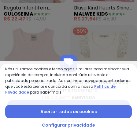
Guloseima - Regata Infantil em
Ma
Regata Infantil em
Blusa Kind Hearts Shine
GULOSEIMA
MALWEE KIDS
Ribana (Verde)
Bright (Rosa Claro)
R$ 22,47
R$ 74,90
R$ 27,54
R$ 45,90
-60%
Nós utilizamos cookies e tecnologias similares para melhorar sua
experiência de compra, incluindo conteúdo relevante e
publicidade personalizada. Ao continuar navegando, entendemos
Compre pelo app e ganhe
12% OFF + frete grátis
que você está ciente e concorda com a nossa
Política de
na sua primeira compra
Privacidade
para saber mais.
Use o cupom
BEMVINDA
Baixar app Posthaus
Aceitar todos os cookies
Rovi Kids - Regata Infantil Femi
Tr
Agora não
Regata Infantil Feminina
Regata Infantil Feminina
Configurar privacidade
ROVI KIDS
TRICK NICK
(Rosa)
(Bege)
A partir de
R$ 29,99
A partir de
R$ 31,23
R$ 79,9