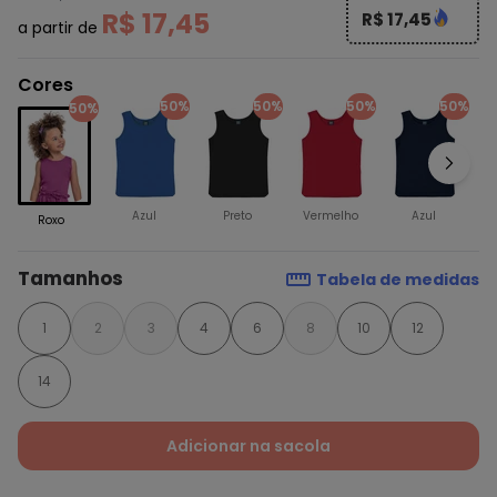
R$ 17,45
R$ 17,45
a partir de
Cores
50%
50%
50%
50%
50%
Azul
Preto
Vermelho
Azul
Roxo
Tamanhos
Tabela de medidas
1
2
3
4
6
8
10
12
14
Adicionar na sacola