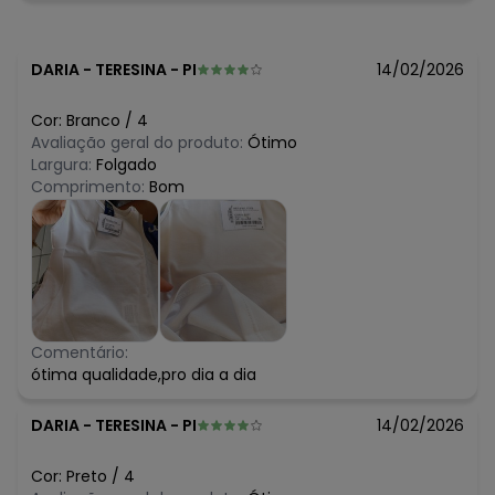
N/D*
abril/2026
N/D*
março/2026
R$ 23,94
fevereiro/2026
DARIA
-
TERESINA - PI
14/02/2026
Cor:
Branco
/
4
Avaliação geral do produto:
Ótimo
Largura:
Folgado
Comprimento:
Bom
Comentário:
ótima qualidade,pro dia a dia
DARIA
-
TERESINA - PI
14/02/2026
Cor:
Preto
/
4