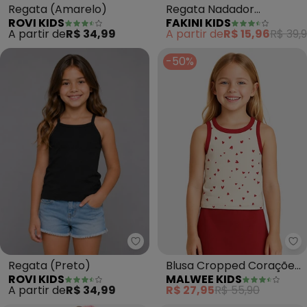
Regata (Amarelo)
Regata Nadador
ROVI KIDS
FAKINI KIDS
(Branco)
A partir de
R$ 34,99
A partir de
R$ 15,96
R$ 39,
-50%
Rovi Kids - Regata (Preto)
Ma
Regata (Preto)
Blusa Cropped Corações
ROVI KIDS
MALWEE KIDS
Canelada (Vermelho)
A partir de
R$ 34,99
R$ 27,95
R$ 55,90