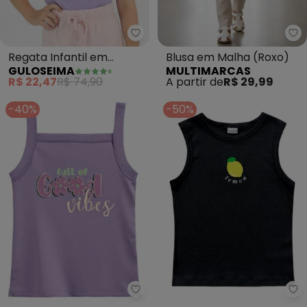
Guloseima - Regata Infantil em
Mu
Regata Infantil em
Blusa em Malha (Roxo)
GULOSEIMA
MULTIMARCAS
Ribana (Roxo)
R$ 22,47
R$ 74,90
A partir de
R$ 29,99
-40%
-50%
Malwee Kids - Blusa Full Of Goo
Fa