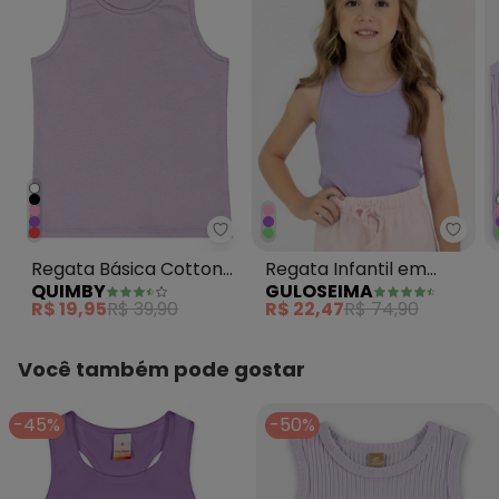
Quimby - Regata Básica Cotton
Gulos
Regata Básica Cotton
Regata Infantil em
QUIMBY
GULOSEIMA
Menina Roxo
Ribana Roxo
R$ 19,95
R$ 39,90
R$ 22,47
R$ 74,90
Você também pode gostar
-45%
-50%