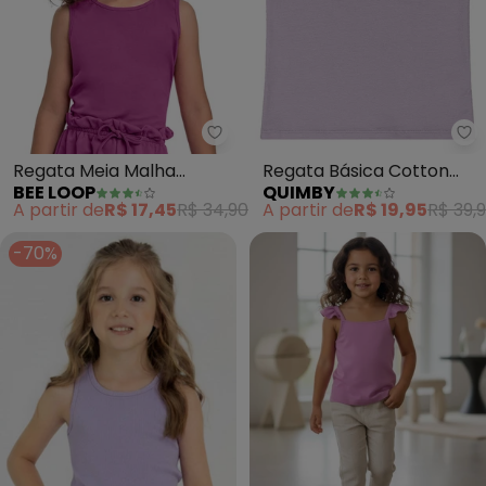
Bee Loop - Regata Meia Malha 
Qu
Regata Meia Malha
Regata Básica Cotton
BEE LOOP
QUIMBY
Menina (Roxo)
Menina (Roxo)
A partir de
R$ 17,45
R$ 34,90
A partir de
R$ 19,95
R$ 39,
-70%