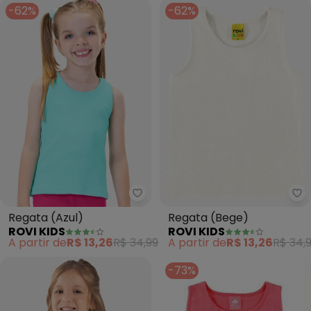
-62%
-62%
Rovi Kids - Regata (Azul)
Ro
Regata (Azul)
Regata (Bege)
ROVI KIDS
ROVI KIDS
A partir de
R$ 13,26
R$ 34,99
A partir de
R$ 13,26
R$ 34,
-73%