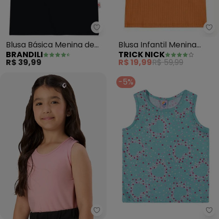
Tr
Brandili - Blusa Básica Menina 
Blusa Infantil Menina
Blusa Básica Menina de
TRICK NICK
BRANDILI
Ribana (Laranja)
Cotton (Preto)
R$ 19,99
R$ 59,99
R$ 39,99
-5%
Rovi Kids - Regata Básica Infant
Ou