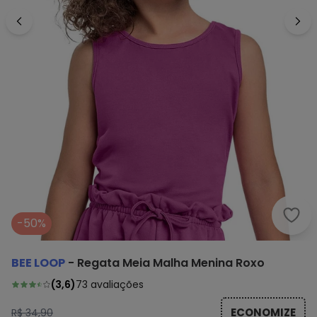
Bee 
-50%
BEE LOOP
-
Regata Meia Malha Menina Roxo
(
3,6
)
73
avaliações
ECONOMIZE
R$ 34,90