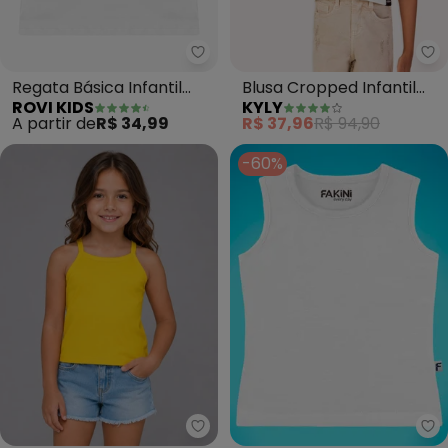
Rovi Kids - Regata Básica Infant
Ky
Regata Básica Infantil
Blusa Cropped Infantil
ROVI KIDS
KYLY
Feminina (Branco)
em Ribana (Off White)
A partir de
R$ 34,99
R$ 37,96
R$ 94,90
-60%
Rovi Kids - Regata (Amarelo)
Fa