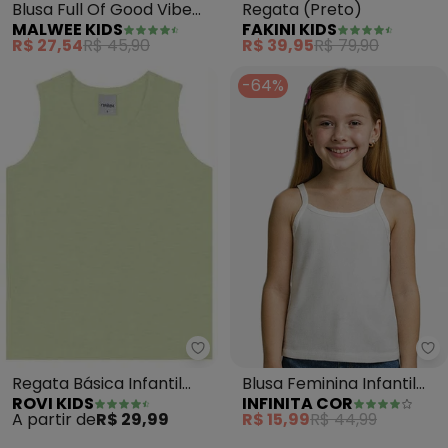
Blusa Full Of Good Vibe
Regata (Preto)
MALWEE KIDS
FAKINI KIDS
(Lavanda)
R$ 27,54
R$ 45,90
R$ 39,95
R$ 79,90
-64%
Rovi Kids - Regata Básica Infant
In
Regata Básica Infantil
Blusa Feminina Infantil
ROVI KIDS
INFINITA COR
Menina (Verde)
(Branco)
A partir de
R$ 29,99
R$ 15,99
R$ 44,99