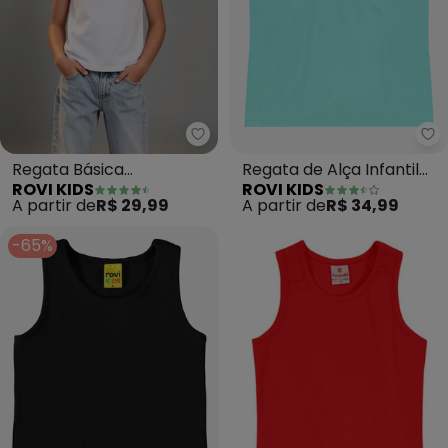
Rovi Kids - Regata Básica Meni
Ro
Regata Básica
Regata de Alça Infantil
ROVI KIDS
ROVI KIDS
Menina(Branco)
Feminina (Azul)
A partir de
R$ 29,99
A partir de
R$ 34,99
-65%