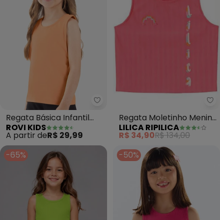
Li
Rovi Kids - Regata Básica Infant
Regata Moletinho Menina
Regata Básica Infantil
LILICA RIPILICA
ROVI KIDS
(Rosa)
Feminina (Laranja)
R$ 34,90
R$ 134,00
A partir de
R$ 29,99
-65%
-50%