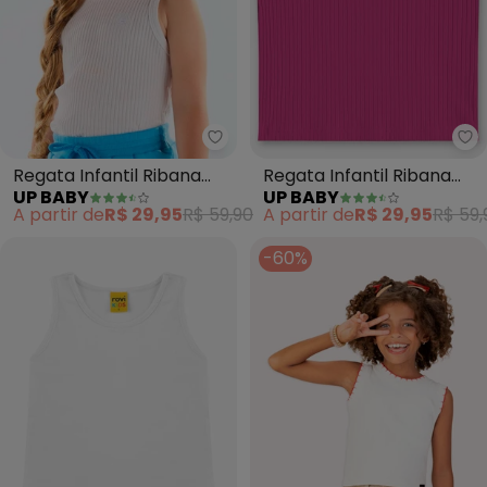
Up Baby - Regata Infantil Riba
Up
Regata Infantil Ribana
Regata Infantil Ribana
UP BABY
UP BABY
Canelada (Branco)
Canelada (Rosa)
A partir de
R$ 29,95
R$ 59,90
A partir de
R$ 29,95
R$ 59,
-60%