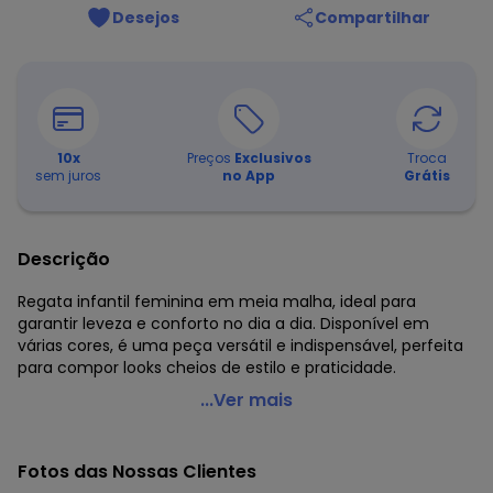
Desejos
Compartilhar
10
x
Preços
Exclusivos
Troca
sem juros
no App
Grátis
Descrição
Regata infantil feminina em meia malha, ideal para
garantir leveza e conforto no dia a dia. Disponível em
várias cores, é uma peça versátil e indispensável, perfeita
para compor looks cheios de estilo e praticidade.
Bee Loop - Regata Meia Malha Menina Roxo
...Ver mais
Código do produto: 8063465
Modelagem: Justa
Fotos das Nossas Clientes
Comprimento da Manga: Curta