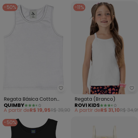
-50%
-11%
Quimby - Regata Básica Cotton
Ro
Regata Básica Cotton
Regata (Branco)
QUIMBY
ROVI KIDS
Menina (Branco)
A partir de
R$ 19,95
R$ 39,90
A partir de
R$ 31,10
R$ 34,9
-50%