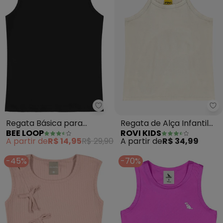
Bee Loop - Regata Básica para 
Ro
Regata Básica para
Regata de Alça Infantil
BEE LOOP
ROVI KIDS
Menina (Preto)
Feminina (Bege)
A partir de
R$ 14,95
R$ 29,90
A partir de
R$ 34,99
-45%
-70%