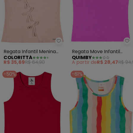
Colorittá - Regata Infantil Men
Qu
Regata Infantil Menina
Regata Move Infantil
COLORITTÁ
QUIMBY
Canelada Laços (Rosa)
Menina (Rosa)
R$ 35,69
R$ 64,90
A partir de
R$ 28,47
R$ 94,
-50%
-61%