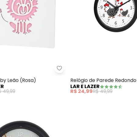
uadro Baby Leão (Azul)
Lar e Lazer - Quadro Baby Leão 
by Leão (Rosa)
Relógio de Parede Redondo
ER
LAR E LAZER
$ 49,99
R$ 24,99
R$ 49,99