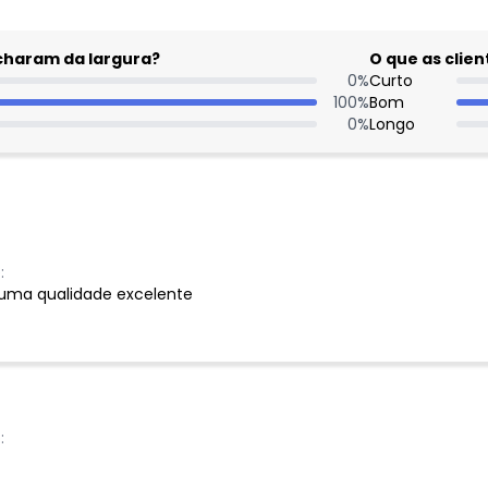
acharam da largura?
O que as cli
0
%
Curto
100
%
Bom
0
%
Longo
:
 uma qualidade excelente
: