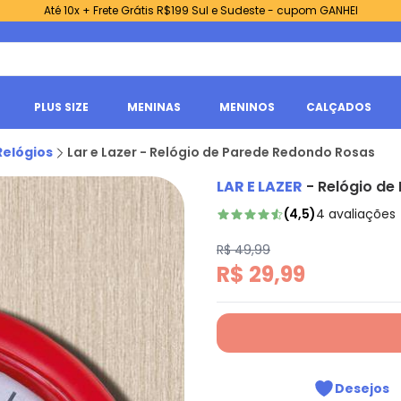
Até 10x + Frete Grátis R$199 Sul e Sudeste - cupom GANHEI
PLUS SIZE
MENINAS
MENINOS
CALÇADOS
Relógios
Lar e Lazer - Relógio de Parede Redondo Rosas
LAR E LAZER
-
Relógio de
(
4,5
)
4
avaliações
R$ 49,99
R$ 29,99
Desejos