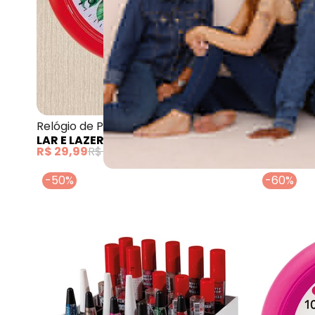
Lar e Lazer - 
Relógio de Parede Redondo Rosas
Porta Tem
LAR E LAZER
LAR E LAZ
R$ 29,99
R$ 49,99
R$ 34,99
R
-50%
-60%