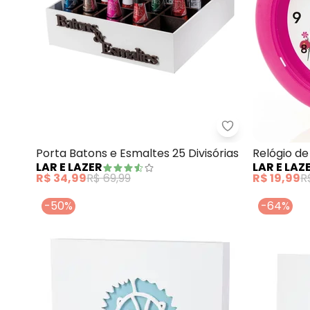
Lar e Lazer - P
Porta Batons e Esmaltes 25 Divisórias
Relógio d
LAR E LAZER
LAR E LAZ
(Primavera
R$ 34,99
R$ 69,99
R$ 19,99
R
-50%
-64%