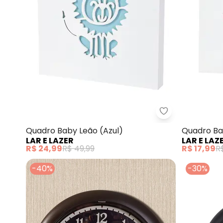
Lar e Lazer - Q
Quadro Baby Leão (Azul)
Quadro Ba
LAR E LAZER
LAR E LAZ
R$ 24,99
R$ 49,99
R$ 17,99
R
-40%
-30%